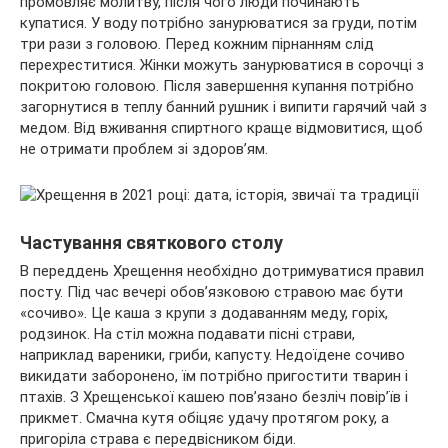
промовляє молитву, після чого люди починають
купатися. У воду потрібно занурюватися за груди, потім
три рази з головою. Перед кожним пірнанням слід
перехреститися. Жінки можуть занурюватися в сорочці з
покритою головою. Після завершення купання потрібно
загорнутися в теплу банний рушник і випити гарячий чай з
медом. Від вживання спиртного краще відмовитися, щоб
не отримати проблем зі здоров’ям.
Частування святкового столу
В переддень Хрещення необхідно дотримуватися правил
посту. Під час вечері обов’язковою стравою має бути
«сочиво». Це каша з крупи з додаванням меду, горіх,
родзинок. На стіл можна подавати пісні страви,
наприклад вареники, гриби, капусту. Недоїдене сочиво
викидати заборонено, їм потрібно пригостити тварин і
птахів. З Хрещенської кашею пов’язано безліч повір’їв і
прикмет. Смачна кутя обіцяє удачу протягом року, а
пригоріла страва є передвісником біди.