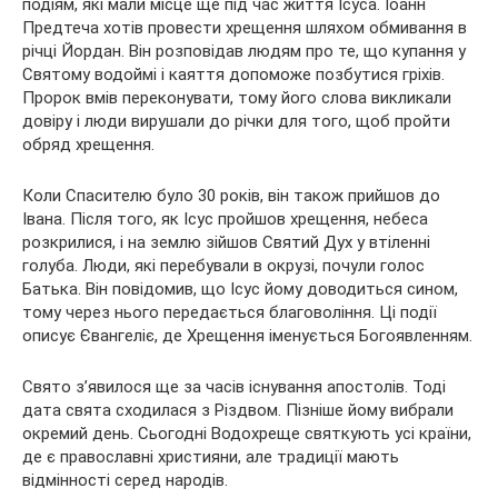
подіям, які мали місце ще під час життя Ісуса. Іоанн
Предтеча хотів провести хрещення шляхом обмивання в
річці Йордан. Він розповідав людям про те, що купання у
Святому водоймі і каяття допоможе позбутися гріхів.
Пророк вмів переконувати, тому його слова викликали
довіру і люди вирушали до річки для того, щоб пройти
обряд хрещення.
Коли Спасителю було 30 років, він також прийшов до
Івана. Після того, як Ісус пройшов хрещення, небеса
розкрилися, і на землю зійшов Святий Дух у втіленні
голуба. Люди, які перебували в окрузі, почули голос
Батька. Він повідомив, що Ісус йому доводиться сином,
тому через нього передається благовоління. Ці події
описує Євангеліє, де Хрещення іменується Богоявленням.
Свято з’явилося ще за часів існування апостолів. Тоді
дата свята сходилася з Різдвом. Пізніше йому вибрали
окремий день. Сьогодні Водохреще святкують усі країни,
де є православні християни, але традиції мають
відмінності серед народів.