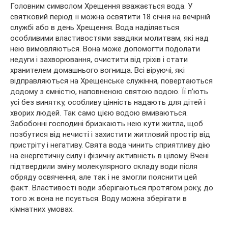
Головним символом Хрещення вважається вода. У
святковий період її можна освятити 18 січня на вечірній
службі або в день Хрещення. Вода наділяється
особливими властивостями завдяки молитвам, які над
нею вимовляються. Вона може допомогти подолати
недуги і захворювання, очистити від гріхів і стати
хранителем домашнього вогнища. Всі віруючі, які
відправляються на Хрещенське служіння, повертаються
додому з ємністю, наповненою святою водою. Її п’ють
усі без винятку, особливу цінність надають для дітей і
хворих людей. Так само цією водою вмиваються.
Забобонні господині бризкають нею кути житла, щоб
позбутися від нечисті і захистити житловий простір від
пристріту і негативу. Свята вода чинить сприятливу дію
на енергетичну силу і фізичну активність в цілому. Вчені
підтвердили зміну молекулярного складу води після
обряду освячення, але так і не змогли пояснити цей
факт. Властивості води зберігаються протягом року, до
того ж вона не псується. Воду можна зберігати в
кімнатних умовах.