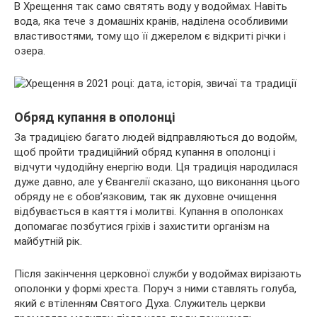
В Хрещення так само святять воду у водоймах. Навіть
вода, яка тече з домашніх кранів, наділена особливими
властивостями, тому що її джерелом є відкриті річки і
озера.
Обряд купання в ополонці
За традицією багато людей відправляються до водойм,
щоб пройти традиційний обряд купання в ополонці і
відчути чудодійну енергію води. Ця традиція народилася
дуже давно, але у Євангелії сказано, що виконання цього
обряду не є обов’язковим, так як духовне очищення
відбувається в каяття і молитві. Купання в ополонках
допомагає позбутися гріхів і захистити організм на
майбутній рік.
Після закінчення церковної служби у водоймах вирізають
ополонки у формі хреста. Поруч з ними ставлять голуба,
який є втіленням Святого Духа. Служитель церкви