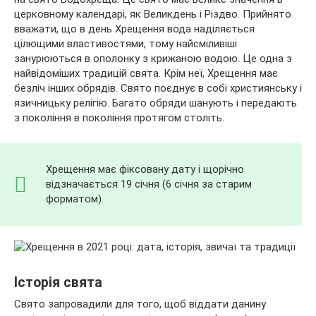
церковному календарі, як Великдень і Різдво. Прийнято
вважати, що в день Хрещення вода наділяється
цілющими властивостями, тому найсміливіші
занурюються в ополонку з
крижаною водою. Це одна з
найвідоміших традицій свята. Крім неї, Хрещення має
безліч інших обрядів. Свято поєднує в собі християнську і
язичницьку релігію. Багато обряди шанують і передають
з покоління в покоління протягом століть.
Хрещення має фіксовану дату і щорічно
відзначається 19 січня (6 січня за старим
форматом).
Історія свята
Свято запровадили для того, щоб віддати данину