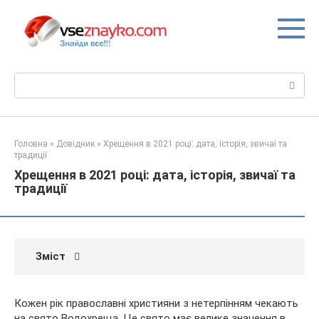
Перейти
до
вмісту
Пошук:
Головна
»
Довідник
»
Хрещення в 2021 році: дата, історія, звичаї та
традиції
Хрещення в 2021 році: дата, історія, звичаї та
традиції
Зміст
Кожен рік православні християни з нетерпінням чекають
на свято Водохреща. Це свято має велике значення в