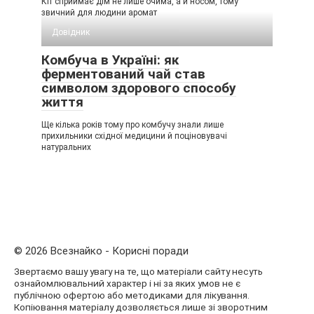
Кіт сприймає дім не лише очима, а й носом, тому
звичний для людини аромат
Довідник
Комбуча в Україні: як
ферментований чай став
символом здорового способу
життя
Ще кілька років тому про комбучу знали лише
прихильники східної медицини й поціновувачі
натуральних
© 2026 Всезнайко - Корисні поради
Звертаємо вашу увагу на те, що матеріали сайту несуть
ознайомлювальний характер і ні за яких умов не є
публічною офертою або методиками для лікування.
Копіювання матеріалу дозволяється лише зі зворотним