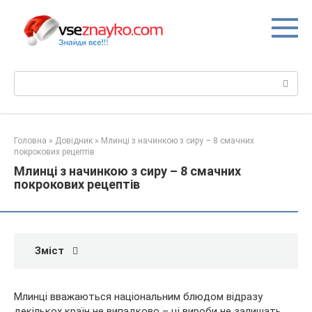
Перейти
до
вмісту
Пошук:
Головна
»
Довідник
»
Млинці з начинкою з сиру – 8 смачних
покрокових рецептів
Млинці з начинкою з сиру – 8 смачних
покрокових рецептів
Зміст
Млинці вважаються національним блюдом відразу
декількох країн не випадково – ці вироби не залишать