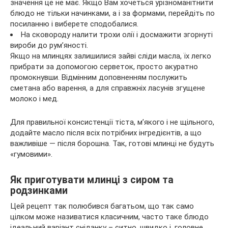
значення це не має. Якщо Вам хочеться урізноманітнити
блюдо не тільки начинками, а і за формами, перейдіть по
посиланню і виберете сподобалися.
На сковороду налити трохи олії і досмажити згорнуті
вироби до рум’яності.
Якщо на млинцях залишилися зайві сліди масла, їх легко
прибрати за допомогою серветок, просто акуратно
промокнувши. Відмінним доповненням послужить
сметана або варення, а для справжніх ласунів згущене
молоко і мед.
Для правильної консистенції тіста, м’якого і не щільного,
додайте масло після всіх потрібних інгредієнтів, а що
важливіше — після борошна. Так, готові млинці не будуть
«гумовими».
Як приготувати млинці з сиром та
родзинками
Цей рецепт так полюбився багатьом, що так само
цілком може називатися класичним, часто таке блюдо
ідеальний варіант сніданку – ситно, швидко і, головне,