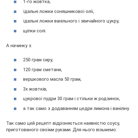
1-го жовтка,
їдальні ложки соняшникової олії,
їдальні ложки ванільного і звичайного цукру,
щіпки солі.
А начинку з:
250 грам сиру,
120 грам сметани,
вершкового масла 50 грам,
3х жовтків,
цукрової пудри 30 грам і стільки ж родзинок,
а так само з додаванням цедри лимона і ваніліну.
Так само цей рецепт відрізняється наявністю соусу,
приготованого своїми руками. Для нього візьмемо: