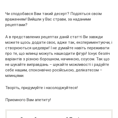
Чи сподобався Вам такий десерт? Поділіться своїм
враженням! Вийшли у Вас страви, за наданими
рецептами?
А в представлених рецептах даній статті Ви завжди
можете щось додати своє, адже так, експериментуючи, і
створюються шедеври! І не думайте навіть переживати
про те, що млинці можуть нашкодити фігурі! Існує безліч
варіантів з різною борошном, начинкою, соусом. Так що
не шукайте виправдань – шукайте можливості і радуйте
себе нашим, споконвічно російською, делікатесом –
млинцями.
Творіть, придумуйте і насолоджуйтеся!
Приємного Вам апетиту!