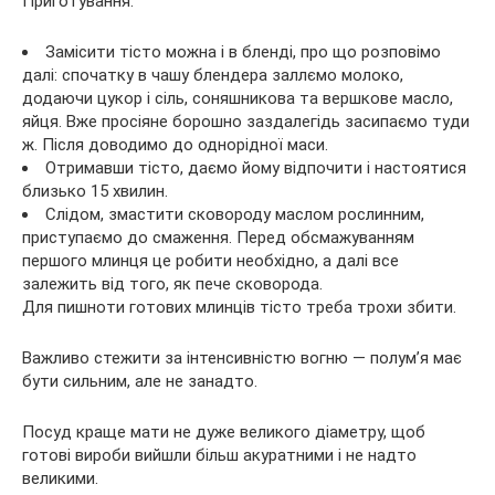
Приготування:
Замісити тісто можна і в бленді, про що розповімо
далі: спочатку в чашу блендера заллємо молоко,
додаючи цукор і сіль, соняшникова та вершкове масло,
яйця. Вже просіяне борошно заздалегідь засипаємо туди
ж. Після доводимо до однорідної маси.
Отримавши тісто, даємо йому відпочити і настоятися
близько 15 хвилин.
Слідом, змастити сковороду маслом рослинним,
приступаємо до смаження. Перед обсмажуванням
першого млинця це робити необхідно, а далі все
залежить від того, як пече сковорода.
Для пишноти готових млинців тісто треба трохи збити.
Важливо стежити за інтенсивністю вогню — полум’я має
бути сильним, але не занадто.
Посуд краще мати не дуже великого діаметру, щоб
готові вироби вийшли більш акуратними і не надто
великими.