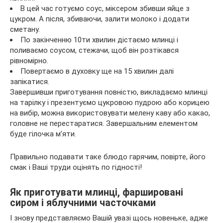
В цей час готуємо соус, міксером збивши яйце з
цукром. А після, збиваючи, залити молоко і додати
сметану.
По закінченню 10ти хвилин дістаємо млинці і
поливаємо соусом, стежачи, щоб він розтікався
рівномірно.
Повертаємо в духовку ще на 15 хвилин далі
запікатися.
Завершивши приготування повністю, викладаємо млинці
на тарілку і презентуємо цукровою пудрою або корицею
на вибір, можна використовувати мелену каву або какао,
головне не перестаратися. Завершальним елементом
буде гілочка м’яти.
Правильно подавати таке блюдо гарячим, повірте, його
смак і Ваші труди оцінять по гідності!
Як приготувати млинці, фаршировані
сиром і яблучними часточками
І знову представляємо Вашій увазі щось новеньке, адже