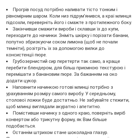
Прогрів посуд потрібно наливати тісто тонким і
рівномірним шаром. Коли низ підрум’янився, а краї млинця
підсохли, переверніть його і смажте з протилежного боку.
Закінчивши смажити вироби і склавши їх до купи,
переходите до начинки. Зніміть шкірку і порізати банани,
попутно збризкуючи соком лимона (щоб не почали
темніти), розітріть їх за допомогою вилки до
консистенції пюре.
Грубозернистий сир перетерти так само, а краще
перебити блендером, для більш приємною текстурою і
перемішати з банановим пюре. За бажанням на око
додати цукор.
Наповнити начинкою готові млинці потрібно з
урахуванням розміру самого виробу. У середньому,
столової ложки буде достатньо. Не забувайте стежити,
щоб млинці виглядали акуратно і апетитно.
Помістивши начинку з одного краю, поверніть виріб
конвертом або трикутну форму, як Вам більше
подобається.
Останнім штрихом стане шоколадна глазур.