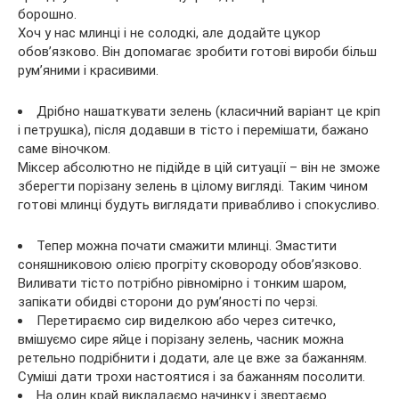
борошно.
Хоч у нас млинці і не солодкі, але додайте цукор
обов’язково. Він допомагає зробити готові вироби більш
рум’яними і красивими.
Дрібно нашаткувати зелень (класичний варіант це кріп
і петрушка), після додавши в тісто і перемішати, бажано
саме віночком.
Міксер абсолютно не підійде в цій ситуації – він не зможе
зберегти порізану зелень в цілому вигляді. Таким чином
готові млинці будуть виглядати привабливо і спокусливо.
Тепер можна почати смажити млинці. Змастити
соняшниковою олією прогріту сковороду обов’язково.
Виливати тісто потрібно рівномірно і тонким шаром,
запікати обидві сторони до рум’яності по черзі.
Перетираємо сир виделкою або через ситечко,
вмішуємо сире яйце і порізану зелень, часник можна
ретельно подрібнити і додати, але це вже за бажанням.
Суміші дати трохи настоятися і за бажанням посолити.
На один край викладаємо начинку і звертаємо