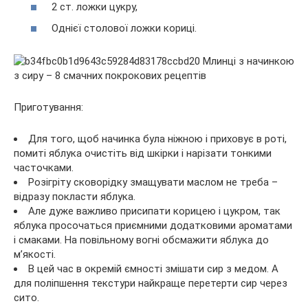
2 ст. ложки цукру,
Однієї столової ложки кориці.
Приготування:
Для того, щоб начинка була ніжною і приховує в роті,
помиті яблука очистіть від шкірки і нарізати тонкими
часточками.
Розігріту сковорідку змащувати маслом не треба –
відразу покласти яблука.
Але дуже важливо присипати корицею і цукром, так
яблука просочаться приємними додатковими ароматами
і смаками. На повільному вогні обсмажити яблука до
м’якості.
В цей час в окремій ємності змішати сир з медом. А
для поліпшення текстури найкраще перетерти сир через
сито.