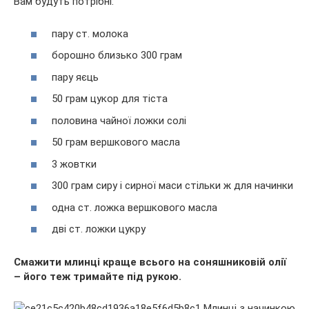
Вам будуть потрібні:
пару ст. молока
борошно близько 300 грам
пару яєць
50 грам цукор для тіста
половина чайної ложки солі
50 грам вершкового масла
3 жовтки
300 грам сиру і сирної маси стільки ж для начинки
одна ст. ложка вершкового масла
дві ст. ложки цукру
Смажити млинці краще всього на соняшниковій олії
– його теж тримайте під рукою.