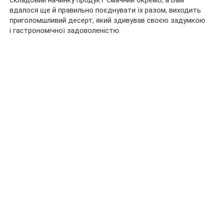
складовий начинку продукт смачний окремо, а Вам
вдалося ще й правильно поєднувати їх разом, виходить
приголомшливий десерт, який здивував своєю задумкою
і гастрономічної задоволеністю.