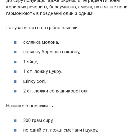
до сиру полуницю, адже окремо ці інгредієнти повні
корисних речовин і, безсумнівно, смачні, ну а як же вони
гармоніюють в поєднанні один з одним!
Готувати тісто потрібно взявши:
склянка молока,
склянку борошна і окропу,
1 яйце,
1 ст. ложку цукру,
щіпку солі,
2 ст. ложки соняшникової олії.
Начинкою послужить:
300 грам сиру,
по одній ст. ложці сметани і цукру,