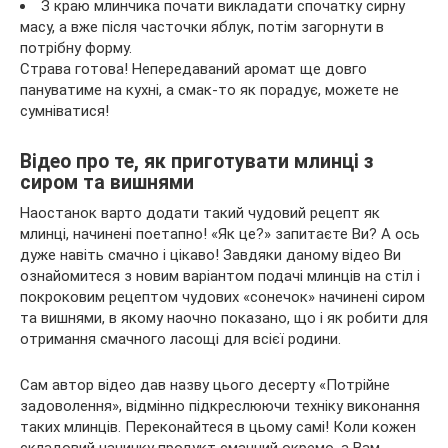
З краю млинчика почати викладати спочатку сирну
масу, а вже після часточки яблук, потім загорнути в
потрібну форму.
Страва готова! Непередаваний аромат ще довго
пануватиме на кухні, а смак-то як порадує, можете не
сумніватися!
Відео про те, як приготувати млинці з
сиром та вишнями
Наостанок варто додати такий чудовий рецепт як
млинці, начинені поетапно! «Як це?» запитаєте Ви? А ось
дуже навіть смачно і цікаво! Завдяки даному відео Ви
ознайомитеся з новим варіантом подачі млинців на стіл і
покроковим рецептом чудових «сонечок» начинені сиром
та вишнями, в якому наочно показано, що і як робити для
отримання смачного ласощі для всієї родини.
Сам автор відео дав назву цього десерту «Потрійне
задоволення», відмінно підкреслюючи техніку виконання
таких млинців. Переконайтеся в цьому самі! Коли кожен