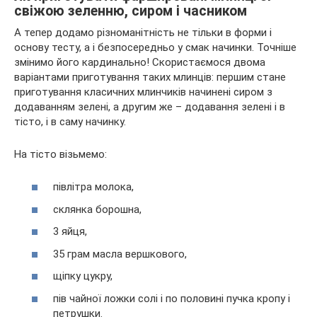
свіжою зеленню, сиром і часником
А тепер додамо різноманітність не тільки в форми і
основу тесту, а і безпосередньо у смак начинки. Точніше
змінимо його кардинально! Скористаємося двома
варіантами приготування таких млинців: першим стане
приготування класичних млинчиків начинені сиром з
додаванням зелені, а другим же – додавання зелені і в
тісто, і в саму начинку.
На тісто візьмемо:
півлітра молока,
склянка борошна,
3 яйця,
35 грам масла вершкового,
щіпку цукру,
пів чайної ложки солі і по половині пучка кропу і
петрушки.