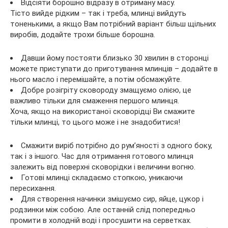
Відсіяти борошно відразу в отриману масу.
Тісто вийде рідким – так і треба, млинці вийдуть
тоненькими, а якщо Вам потрібний варіант більш щільних
виробів, додайте трохи більше борошна.
Давши йому постояти близько 30 хвилин в сторонці
можете приступати до приготування млинців – додайте в
нього масло і перемішайте, а потім обсмажуйте.
Добре розігріту сковороду змащуємо олією, це
важливо тільки для смаження першого млинця.
Хоча, якщо на використаної сковорідці Ви смажите
тільки млинці, то цього може і не знадобитися!
Смажити виріб потрібно до рум’яності з одного боку,
так і з іншого. Час для отримання готового млинця
залежить від поверхні сковорідки і величини вогню.
Готові млинці складаємо стопкою, уникаючи
пересихання.
Для створення начинки змішуємо сир, яйце, цукор і
родзинки між собою. Але останній слід попередньо
промити в холодній воді і просушити на серветках.