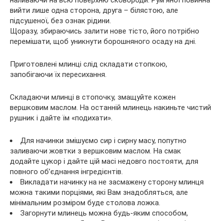
наливаючи на всю поверхню сковороди. Рум’яної повинна
вийти лише одна сторона, друга – білястою, але
підсушеної, без ознак рідини.
Щоразу, збираючись залити нове тісто, його потрібно
перемішати, щоб уникнути борошняного осаду на дні.
Приготовлені млинці слід складати стопкою,
запобігаючи їх пересихання.
Складаючи млинці в стопочку, змащуйте кожен
вершковим маслом. На останній млинець накиньте чистий
рушник і дайте їм «подихати».
Для начинки змішуємо сир і сирну масу, попутно
заливаючи жовтки з вершковим маслом. На смак
додайте цукор і дайте цій масі недовго постояти, для
повного об’єднання інгредієнтів.
Викладати начинку на не засмажену сторону млинця
можна такими порціями, які Вам знадобляться, але
мінімальним розміром буде столова ложка.
Загорнути млинець можна будь-яким способом,