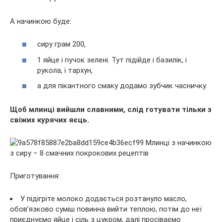
А начинкою буде:
сиру грам 200,
1 яйце і пучок зелені. Тут підійде і базилік, і
рукола, і тархун,
а для пікантного смаку додамо зубчик часничку.
Щоб млинці вийшли славними, слід готувати тільки з
свіжих курячих яєць.
Приготування:
У підігріте молоко додається розтануло масло,
обов’язково суміш повинна вийти теплою, потім до неї
приєднуємо яйце і сіль з цукром, далі просіваємо