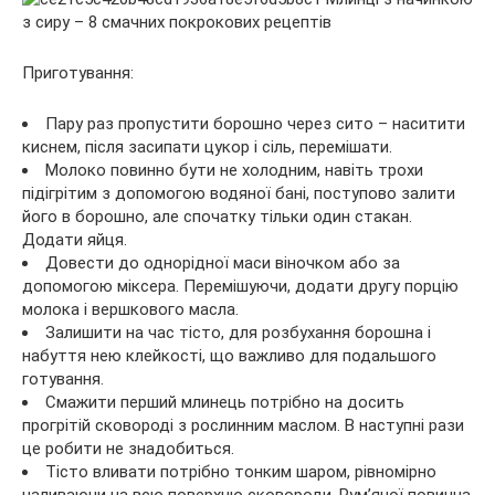
Приготування:
Пару раз пропустити борошно через сито – наситити
киснем, після засипати цукор і сіль, перемішати.
Молоко повинно бути не холодним, навіть трохи
підігрітим з допомогою водяної бані, поступово залити
його в борошно, але спочатку тільки один стакан.
Додати яйця.
Довести до однорідної маси віночком або за
допомогою міксера. Перемішуючи, додати другу порцію
молока і вершкового масла.
Залишити на час тісто, для розбухання борошна і
набуття нею клейкості, що важливо для подальшого
готування.
Смажити перший млинець потрібно на досить
прогрітій сковороді з рослинним маслом. В наступні рази
це робити не знадобиться.
Тісто вливати потрібно тонким шаром, рівномірно