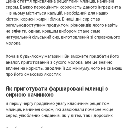
Дана стаття присвячена рецептами млинців, начинені
сиром. Важко переоцінити корисність даного інгредієнта
– в ньому міститься кальцій, необхідний для наших
кісток, корисні жири і білки. В наші дні сир став
загальнодоступним продуктом, різновидів якого навіть
не злічити, однак, кращим вибором стане саме
натуральний сільський сир, виготовлений зі справжнього
молока.
Хоча в будь-якому магазині і Ви зможете придбати його
аналог, приготований з сухого молока, але це значно
вплине на користь, зводячи її до мінімуму, чого не скажеш
про його смакових якостях.
Як приготувати фаршировані млинці з
сирною начинкою
В першу чергу приділимо увагу класичним рецептом
млинців, начинені сиром, які завоювали почесне місце
серед улюблених сніданків, як у дітей, так і дорослих.