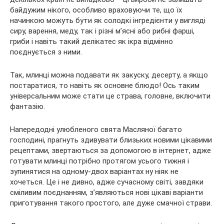
байдужим нікого, особливо враховуючи те, що їх
начинкою можуть бути як солодкі інгредієнти у вигляді
сиру, варення, меду, так і різні м’ясні або рибні фарші,
гриби і навіть
такий делікатес як ікра відмінно
поєднується з ними.
Так, млинці можна подавати як закуску, десерту, а якщо
постаратися, то навіть як основне блюдо! Ось таким
універсальним може стати це страва, головне, включити
фантазію.
Напередодні улюбленого свята Масляної багато
господині, прагнуть здивувати близьких новими цікавими
рецептами, звертаються за допомогою в інтернет, адже
готувати млинці потрібно протягом усього тижня і
зупинятися на одному-двох варіантах ну ніяк не
хочеться. Це і не дивно, адже сучасному світі, завдяки
сміливим поєднанням, з’являються нові цікаві варіанти
приготування такого простого, але дуже смачної страви.