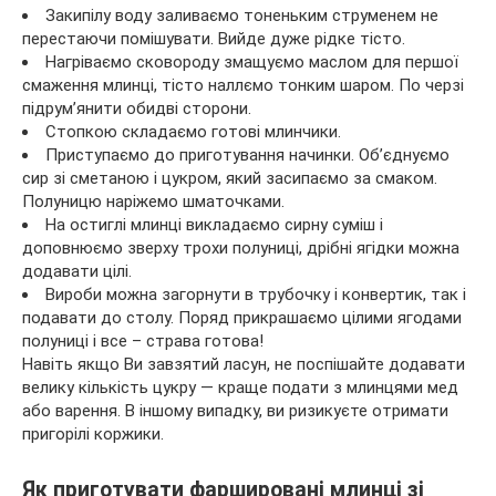
Закипілу воду заливаємо тоненьким струменем не
перестаючи помішувати. Вийде дуже рідке тісто.
Нагріваємо сковороду змащуємо маслом для першої
смаження млинці, тісто наллємо тонким шаром. По черзі
підрум’янити обидві сторони.
Стопкою складаємо готові млинчики.
Приступаємо до приготування начинки. Об’єднуємо
сир зі сметаною і цукром, який засипаємо за смаком.
Полуницю наріжемо шматочками.
На остиглі млинці викладаємо сирну суміш і
доповнюємо зверху трохи полуниці, дрібні ягідки можна
додавати цілі.
Вироби можна загорнути в трубочку і конвертик, так і
подавати до столу. Поряд прикрашаємо цілими ягодами
полуниці і все – страва готова!
Навіть якщо Ви завзятий ласун, не поспішайте додавати
велику кількість цукру — краще подати з млинцями мед
або варення. В іншому випадку, ви ризикуєте отримати
пригорілі коржики.
Як приготувати фаршировані млинці зі