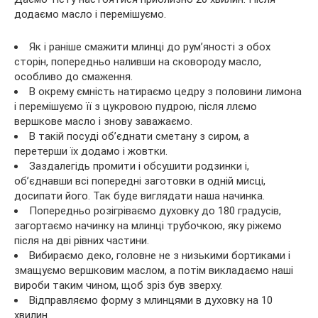
додаємо масло і перемішуємо.
Як і раніше смажити млинці до рум’яності з обох
сторін, попередньо наливши на сковороду масло,
особливо до смаження.
В окрему ємність натираємо цедру з половини лимона
і перемішуємо її з цукровою пудрою, після ллємо
вершкове масло і знову заважаємо.
В такій посуді об’єднати сметану з сиром, а
перетерши їх додамо і жовтки.
Заздалегідь промити і обсушити родзинки і,
об’єднавши всі попередні заготовки в одній мисці,
досипати його. Так буде виглядати наша начинка.
Попередньо розігріваємо духовку до 180 градусів,
загортаємо начинку на млинці трубочкою, яку ріжемо
після на дві рівних частини.
Вибираємо деко, головне не з низькими бортиками і
змащуємо вершковим маслом, а потім викладаємо наші
вироби таким чином, щоб зріз був зверху.
Відправляємо форму з млинцями в духовку на 10
хвилин.