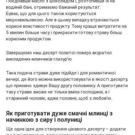
Поєднавши масло з шоколадом і, розтопивши їх на
водяній бані, отримаємо бажаний результат.
Буває, що для цього також користуються
мікрохвильовкою. Але в цьому випадку втрачаються
корисні властивості продукту. Тому краще витратити на
5 хвилин більше часу і прикрасити готову страву більш
корисним продуктом.
Завершуємо наш десерт политої поверх акуратно
викладених млинчиків глазур’ю.
Така подача страви дуже підійде і для романтичної
вечері, де його можна використовувати в якості десерту,
що приємно здивує Вашу другу половинку. А приготувати
таку страви зможе не тільки вміла господиня, а і
старанний чоловік, адже головне, щоб з любов’ю.
Як приготувати дуже смачні млинці з
начинкою з сиру і полуниці
Ще одна ідея для створення цікавого десерту – додати