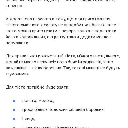
корисно.
А додаткова перевага в тому, що для приготування
такого смачного десерту не знадобиться багато часу –
тісто можна приготувати з вечора, головне поставити
його в холодильник, а з ранку тільки додати масло і
посмажити.
Для правильної консистенції тіста, м’якого і не щільного,
додайте масло після всіх потрібних інгредієнтів, а що
важливіше — після борошна. Так, готові млинці не будуть
«гумовими».
Для тіста потрібно буде взяти:
склянка молока,
трохи більше половини склянки борошна,
1 яйце,
столову ложку соняшникової олії,