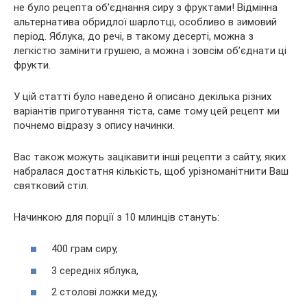
не було рецепта об’єднання сиру з фруктами! Відмінна
альтернатива обридлої шарлотці, особливо в зимовий
період. Яблука, до речі, в такому десерті, можна з
легкістю замінити грушею, а можна і зовсім об’єднати ці
фрукти.
У цій статті було наведено й описано декілька різних
варіантів приготування тіста, саме тому цей рецепт ми
почнемо відразу з опису начинки.
Вас також можуть зацікавити інші рецепти з сайту, яких
набралася достатня кількість, щоб урізноманітнити Ваш
святковий стіл.
Начинкою для порції з 10 млинців стануть:
400 грам сиру,
3 середніх яблука,
2 столові ложки меду,