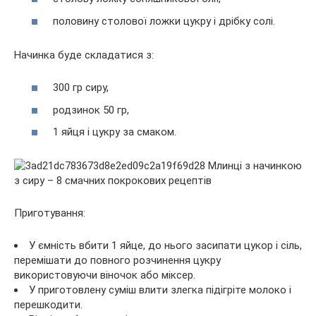
половину столової ложки цукру і дрібку солі.
Начинка буде складатися з:
300 гр сиру,
родзинок 50 гр,
1 яйця і цукру за смаком.
Приготування:
У ємність вбити 1 яйце, до нього засипати цукор і сіль,
перемішати до повного розчинення цукру
використовуючи віночок або міксер.
У приготовлену суміш влити злегка підігріте молоко і
перешкодити.