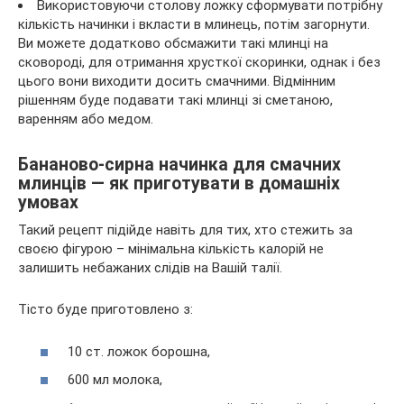
Використовуючи столову ложку сформувати потрібну
кількість начинки і вкласти в млинець, потім загорнути.
Ви можете додатково обсмажити такі млинці на
сковороді, для отримання хрусткої скоринки, однак і без
цього вони виходити досить смачними. Відмінним
рішенням буде подавати такі млинці зі сметаною,
варенням або медом.
Бананово-сирна начинка для смачних
млинців — як приготувати в домашніх
умовах
Такий рецепт підійде навіть для тих, хто стежить за
своєю фігурою – мінімальна кількість калорій не
залишить небажаних слідів на Вашій талії.
Тісто буде приготовлено з:
10 ст. ложок борошна,
600 мл молока,