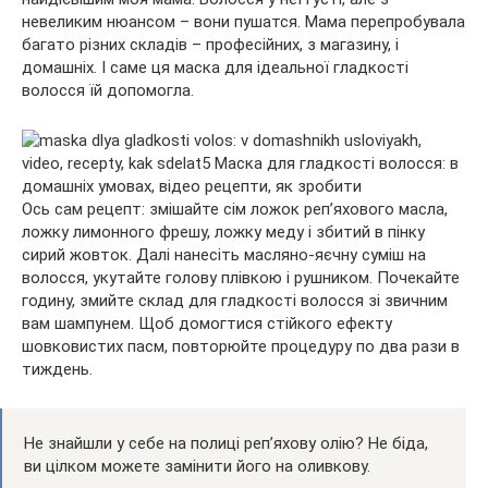
невеликим нюансом – вони пушатся. Мама перепробувала
багато різних складів – професійних, з магазину, і
домашніх. І саме ця маска для ідеальної гладкості
волосся їй допомогла.
Ось сам рецепт: змішайте сім ложок реп’яхового масла,
ложку лимонного фрешу, ложку меду і збитий в пінку
сирий жовток. Далі нанесіть масляно-яєчну суміш на
волосся, укутайте голову плівкою і рушником. Почекайте
годину, змийте склад для гладкості волосся зі звичним
вам шампунем. Щоб домогтися стійкого ефекту
шовковистих пасм, повторюйте процедуру по два рази в
тиждень.
Не знайшли у себе на полиці реп’яхову олію? Не біда,
ви цілком можете замінити його на оливкову.