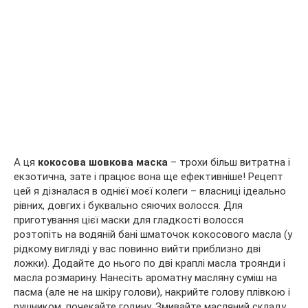
А ця
кокосова шовкова маска
– трохи більш витратна і
екзотична, зате і працює вона ще ефективніше! Рецепт
цей я дізналася в однієї моєї колеги – власниці ідеально
рівних, довгих і буквально сяючих волосся. Для
приготування цієї маски для гладкості волосся
розтопіть на водяній бані шматочок кокосового масла (у
рідкому вигляді у вас повинно вийти приблизно дві
ложки). Додайте до нього по дві краплі масла троянди і
масла розмарину. Нанесіть ароматну масляну суміш на
пасма (але не на шкіру голови), накрийте голову плівкою і
рушником, почекайте годину. Змивайте масляний складу