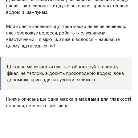
(після такої сироватки) дуже ретельно, приємно теплою
водою з шампунем.
Моя колега запевняє, що така маска не лише вирівнює,
але і зволожує волосся, робить їх слухняними і
еластичними. І я вірю їй, адже її волосся – найкраще
цьому підтвердження!
Ще одна маленька хитрість – обполіскуйте пасма у
фіналі не теплою, а досить прохолодною водою, вона
допоможе пригладити лусочки стрижнів.
Нижче описана ще одна
маска з маслами
для гладкості
волосся, не менш ефективна.