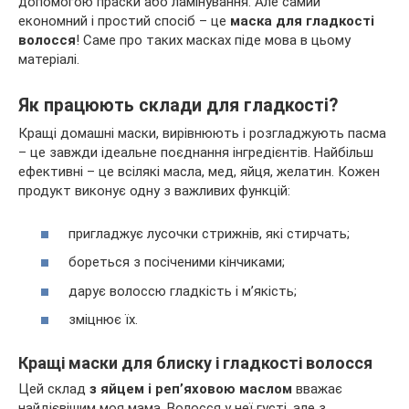
допомогою праски або ламінування. Але самий
економний і простий спосіб – це
маска для гладкості
волосся
! Саме про таких масках піде мова в цьому
матеріалі.
Як працюють склади для гладкості?
Кращі домашні маски, вирівнюють і розгладжують пасма
– це завжди ідеальне поєднання інгредієнтів. Найбільш
ефективні – це всілякі масла, мед, яйця, желатин. Кожен
продукт виконує одну з важливих функцій:
пригладжує лусочки стрижнів, які стирчать;
бореться з посіченими кінчиками;
дарує волоссю гладкість і м’якість;
зміцнює їх.
Кращі маски для блиску і гладкості волосся
Цей склад
з яйцем і реп’яховою маслом
вважає
найдієвішим моя мама. Волосся у неї густі, але з