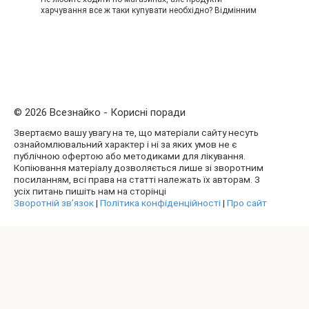
харчування все ж таки купувати необхідно? Відмінним
© 2026 Всезнайко - Корисні поради
Звертаємо вашу увагу на те, що матеріали сайту несуть
ознайомлювальний характер і ні за яких умов не є
публічною офертою або методиками для лікування.
Копіювання матеріалу дозволяється лише зі зворотним
посиланням, всі права на статті належать їх авторам. З
усіх питань пишіть нам на сторінці
Зворотній зв’язок
|
Політика конфіденційності
|
Про сайт