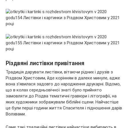
Різдвяні листівки привітання
Традиція дарувати листівки, вітаючи рідних і друзів з
Різдвом Христовим, йде корінням в далеке минуле, адже
вона з’явилася задовго до народження друкарні. Відомо,
що в колах середньовічної знаті було прийнято
замовляти до Різдва тематичні гравюри і літографії, на
яких художники зображували біблійні сцени. Найчастіше
це були перші години життя Спасителя і підношення дарів
Волхвами.
Саме такі традиційні листівки найчастіше вибирають в