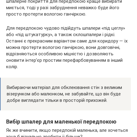
шпалерне покриття для передпокою краще вибирати
миється, тоді у разі забруднення неважко буде його
просто протерти вологою ганчіркою.
Для передпокою чудово підійдуть шпалери «під цеглу»
або «під штукатурку», а також склошпалери і рідкі.
Останні є прекрасним варіантом саме для коридору — їх
можна протерти вологою ганчіркою, вони довговічні,
відрізняються особливою міцністю і дозволяють
оновити інтер’єр простим перефарбовуванням в інший
колір.
Вибираючи матеріал для обклеювання стін з великим
візерунком або малюнком, не забувайте, що він буде
добре виглядати тільки в просторій прихожей.
Вибір шпалер для маленької передпокою
Як же вчинити, якщо передпокій маленька, але хочеться
хоча б візуально зробити її більше?