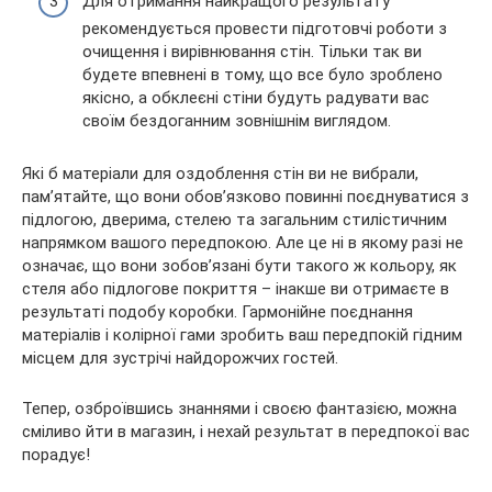
Для отримання найкращого результату
рекомендується провести підготовчі роботи з
очищення і вирівнювання стін. Тільки так ви
будете впевнені в тому, що все було зроблено
якісно, а обклеєні стіни будуть радувати вас
своїм бездоганним зовнішнім виглядом.
Які б матеріали для оздоблення стін ви не вибрали,
пам’ятайте, що вони обов’язково повинні поєднуватися з
підлогою, дверима, стелею та загальним стилістичним
напрямком вашого передпокою. Але це ні в якому разі не
означає, що вони зобов’язані бути такого ж кольору, як
стеля або підлогове покриття – інакше ви отримаєте в
результаті подобу коробки. Гармонійне поєднання
матеріалів і колірної гами зробить ваш передпокій гідним
місцем для зустрічі найдорожчих гостей.
Тепер, озброївшись знаннями і своєю фантазією, можна
сміливо йти в магазин, і нехай результат в передпокої вас
порадує!