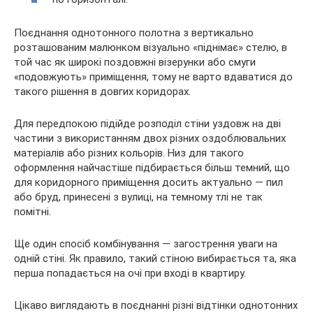
Поєднання однотонного полотна з вертикально
розташованим малюнком візуально «піднімає» стелю, в
той час як широкі поздовжні візерунки або смуги
«подовжують» приміщення, тому не варто вдаватися до
такого рішення в довгих коридорах.
Для передпокою підійде розподіл стіни уздовж на дві
частини з використанням двох різних оздоблювальних
матеріалів або різних кольорів. Низ для такого
оформлення найчастіше підбирається більш темний, що
для коридорного приміщення досить актуально — пил
або бруд, принесені з вулиці, на темному тлі не так
помітні.
Ще один спосіб комбінування — загострення уваги на
одній стіні. Як правило, такий стіною вибирається та, яка
перша попадається на очі при вході в квартиру.
Цікаво виглядають в поєднанні різні відтінки однотонних