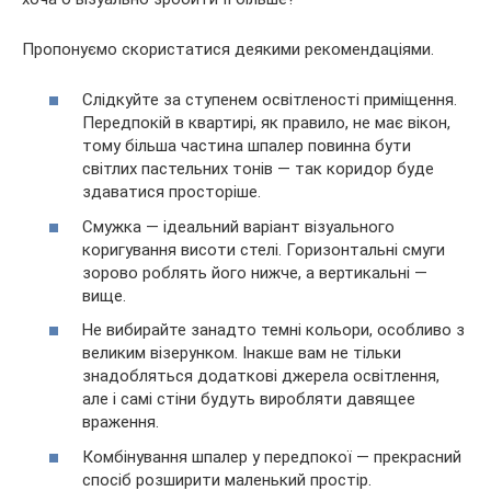
Пропонуємо скористатися деякими рекомендаціями.
Слідкуйте за ступенем освітленості приміщення.
Передпокій в квартирі, як правило, не має вікон,
тому більша частина шпалер повинна бути
світлих пастельних тонів — так коридор буде
здаватися просторіше.
Смужка — ідеальний варіант візуального
коригування висоти стелі. Горизонтальні смуги
зорово роблять його нижче, а вертикальні —
вище.
Не вибирайте занадто темні кольори, особливо з
великим візерунком. Інакше вам не тільки
знадобляться додаткові джерела освітлення,
але і самі стіни будуть виробляти давящее
враження.
Комбінування шпалер у передпокої — прекрасний
спосіб розширити маленький простір.