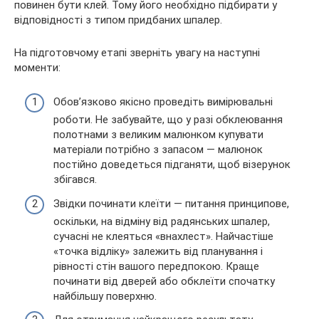
повинен бути клей. Тому його необхідно підбирати у
відповідності з типом придбаних шпалер.
На підготовчому етапі зверніть увагу на наступні
моменти:
Обов’язково якісно проведіть вимірювальні
роботи. Не забувайте, що у разі обклеювання
полотнами з великим малюнком купувати
матеріали потрібно з запасом — малюнок
постійно доведеться підганяти, щоб візерунок
збігався.
Звідки починати клеїти — питання принципове,
оскільки, на відміну від радянських шпалер,
сучасні не клеяться «внахлест». Найчастіше
«точка відліку» залежить від планування і
рівності стін вашого передпокою. Краще
починати від дверей або обклеїти спочатку
найбільшу поверхню.