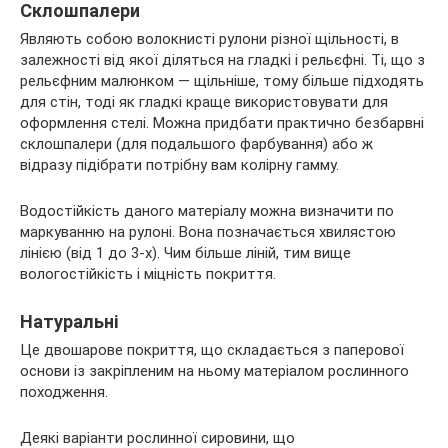
Склошпалери
Являють собою волокнисті рулони різної щільності, в
залежності від якої діляться на гладкі і рельєфні. Ті, що з
рельєфним малюнком — щільніше, тому більше підходять
для стін, тоді як гладкі краще використовувати для
оформлення стелі. Можна придбати практично безбарвні
склошпалери (для подальшого фарбування) або ж
відразу підібрати потрібну вам колірну гамму.
Водостійкість даного матеріалу можна визначити по
маркуванню на рулоні. Вона позначається хвилястою
лінією (від 1 до 3-х). Чим більше ліній, тим вище
вологостійкість і міцність покриття.
Натуральні
Це двошарове покриття, що складається з паперової
основи із закріпленим на ньому матеріалом рослинного
походження.
Деякі варіанти рослинної сировини, що