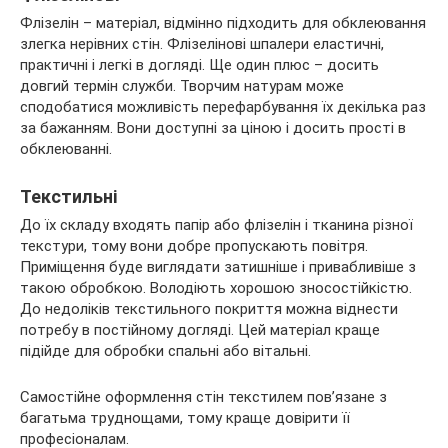
Флізелін – матеріал, відмінно підходить для обклеювання
злегка нерівних стін. Флізелінові шпалери еластичні,
практичні і легкі в догляді. Ще один плюс – досить
довгий термін служби. Творчим натурам може
сподобатися можливість перефарбування їх декілька раз
за бажанням. Вони доступні за ціною і досить прості в
обклеюванні.
Текстильні
До їх складу входять папір або флізелін і тканина різної
текстури, тому вони добре пропускають повітря.
Приміщення буде виглядати затишніше і привабливіше з
такою обробкою. Володіють хорошою зносостійкістю.
До недоліків текстильного покриття можна віднести
потребу в постійному догляді. Цей матеріал краще
підійде для обробки спальні або вітальні.
Самостійне оформлення стін текстилем пов’язане з
багатьма труднощами, тому краще довірити її
професіоналам.