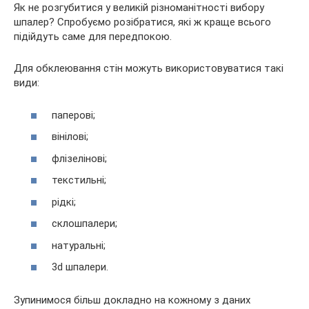
Як не розгубитися у великій різноманітності вибору
шпалер? Спробуємо розібратися, які ж краще всього
підійдуть саме для передпокою.
Для обклеювання стін можуть використовуватися такі
види:
паперові;
вінілові;
флізелінові;
текстильні;
рідкі;
склошпалери;
натуральні;
3d шпалери.
Зупинимося більш докладно на кожному з даних