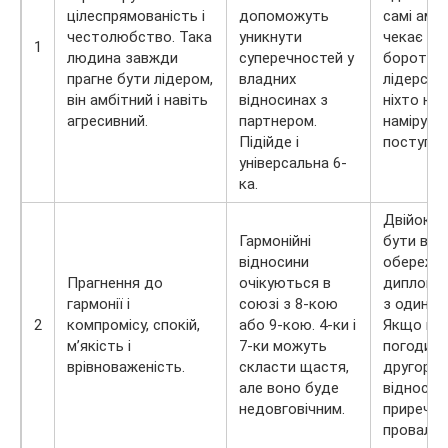
цілеспрямованість і
допоможуть
самі амбіт
честолюбство. Така
уникнути
чекає по
1
людина завжди
суперечностей у
боротьба
прагне бути лідером,
владних
лідерство
він амбітний і навіть
відносинах з
ніхто не 
агресивний.
партнером.
наміру
Підійде і
поступат
універсальна 6-
ка.
Двійок в
Гармонійні
бути вкр
відносини
обережни
Прагнення до
очікуються в
диплома
гармонії і
союзі з 8-кою
з одиниц
2
компромісу, спокій,
або 9-кою. 4-ки і
Якщо ви 
м’якість і
7-ки можуть
погодите
врівноваженість.
скласти щастя,
другоряд
але воно буде
відносин
недовговічним.
приречен
провал.