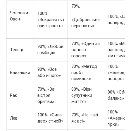
70%,
Чоловіки:
100%,
100%, «Шт
Овен
«Яскравість і
«Добровільне
попередже
пристрасть»
нерівність»
70%, «Один за
100% «Мис
90%, «Любов
Телець
одного
насолоджу
і амбіції»
горою»
життям»
70%, «Метод
100%
90%, «Все
Близнюки
проб і
«Непередба
або нічого»
помилок»
повороти»
70%, «За
80%, «Вірні
80% «Обер
Рак
вістря
супутники
баланс»
бритви»
життя»
100%
100%, «Сила
70%, «Не такі
Лев
«Американс
двох стихій»
як всі»
гірки»