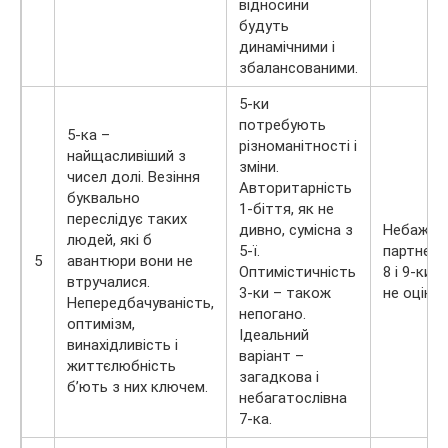
відносини
будуть
динамічними і
збалансованими.
5-ки
потребують
5-ка –
різноманітності і
найщасливіший з
зміни.
чисел долі. Везіння
Авторитарність
буквально
1-біття, як не
переслідує таких
дивно, сумісна з
Небажан
людей, які б
5-ї.
партнерс
5
авантюри вони не
Оптимістичність
8 і 9-ки.
втручалися.
3-ки – також
не оцінят
Непередбачуваність,
непогано.
оптимізм,
Ідеальний
винахідливість і
варіант –
життєлюбність
загадкова і
б’ють з них ключем.
небагатослівна
7-ка.