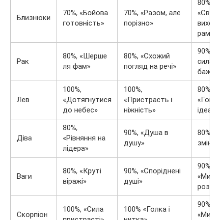
80%,
70%, «Бойова
70%, «Разом, але
«Своб
Близнюки
готовність»
порізно»
виходу
рамки
90%, «
80%, «Шерше
80%, «Схожий
Рак
сила
ля фам»
погляд на речі»
бажан
100%,
100%,
80%,
Лев
«Дотягнутися
«Пристрасть і
«Гони
до небес»
ніжність»
ідеал
80%,
90%, «Душа в
80%, «
Діва
«Рівняння на
душу»
змін»
лідера»
90%,
80%, «Круті
90%, «Споріднені
Ваги
«Мист
віражі»
душі»
розумі
90%
100%, «Сила
100% «Голка і
Скорпіон
«Мист
пристрасті»
нитка»