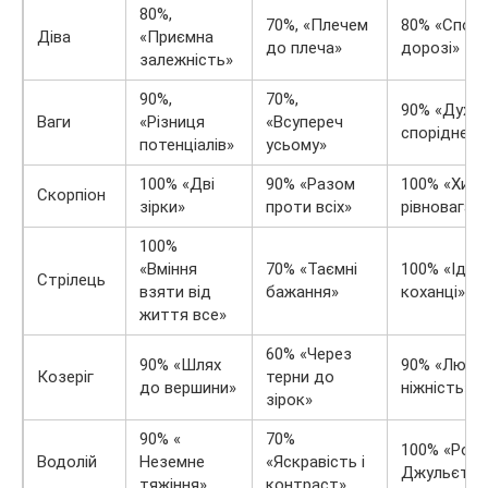
80%,
70%, «Плечем
80% «Споку
Діва
«Приємна
до плеча»
дорозі»
залежність»
90%,
70%,
90% «Духо
Ваги
«Різниця
«Всупереч
споріднені
потенціалів»
усьому»
100% «Дві
90% «Разом
100% «Хитк
Скорпіон
зірки»
проти всіх»
рівновага»
100%
«Вміння
70% «Таємні
100% «Ідеа
Стрілець
взяти від
бажання»
коханці»
життя все»
60% «Через
90% «Шлях
90% «Любов
Козеріг
терни до
до вершини»
ніжність»
зірок»
90% «
70%
100% «Роме
Водолій
Неземне
«Яскравість і
Джульєтта
тяжіння»
контраст»