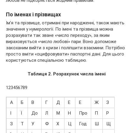
любов не підкоряється жодним правилам.
По іменах і прізвищах
Ім’я та прізвище, отримані при народженні, також мають
значення у нумерології. По імені та прізвища можна
розрахувати так зване «число переходу», за яким
вираховується «число любові» пари. Воно допоможе
закоханим вийти з кризи і поліпшити взаємини. Потрібно
просто вміти «оцифровувати» паспортні дані. Для цього
користуються спеціальною таблицею.
Таблиця 2. Розрахунок числа імені
123456789
А
Б
В
Г
Д
Е
Е
Ж
З
І
Ї
До
Л
М
Н
Про
П
Р
З
Т
У
Ф
Х
Ц
Год
Ш
Щ