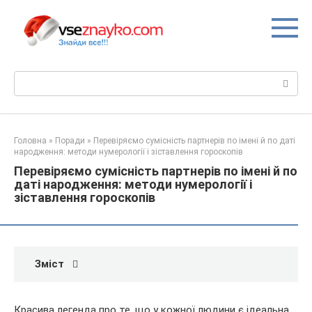
Перейти
до
вмісту
Пошук:
Головна
»
Поради
»
Перевіряємо сумісність партнерів по імені й по даті
народження: методи нумерології і зіставлення гороскопів
Перевіряємо сумісність партнерів по імені й по
даті народження: методи нумерології і
зіставлення гороскопів
Зміст
Красива легенда про те, що у кожної людини є ідеальна