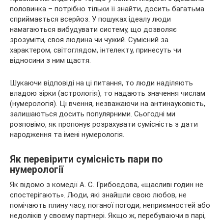
половинка – потрібно тільки її знайти, досить багатьма
сприймається всерйоз. У пошуках ідеалу люди
намагаються вибудувати систему, що дозволяє
зрозуміти, своя людина чи чужий. Сумісний за
характером, світоглядом,
інтелекту, принесуть чи
відносини з ним щастя.
Шукаючи відповіді на ці питання, то люди наділяють
владою зірки (астрологія), то надають значення числам
(нумерологія). Ці вчення, незважаючи на антинауковість,
залишаються досить популярними. Сьогодні ми
розповімо, як пропонує розрахувати сумісність з дати
народження та імені нумерологія.
Як перевірити сумісність пари по
нумерології
Як відомо з комедії А. С. Грибоєдова, «щасливі годин не
спостерігають». Люди, які знайшли свою любов, не
помічають плину часу, поганої погоди, неприємностей або
недоліків у своєму партнері. Якщо ж, перебуваючи в парі,