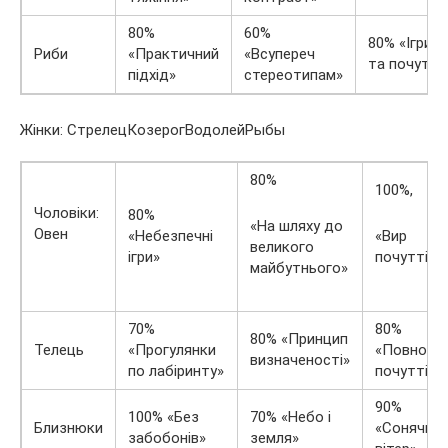
80%
60%
80% «Ігри 
Риби
«Практичний
«Всупереч
та почутті
підхід»
стереотипам»
Жінки: СтрелецКозерогВодолейРыбы
80%
100%,
Чоловіки:
80%
«На шляху до
Овен
«Небезпечні
«Вир
великого
ігри»
почуттів»
майбутнього»
70%
80%
80% «Принцип
Телець
«Прогулянки
«Повнота
визначеності»
по лабіринту»
почуттів»
90%
100% «Без
70% «Небо і
Близнюки
«Сонячни
забобонів»
земля»