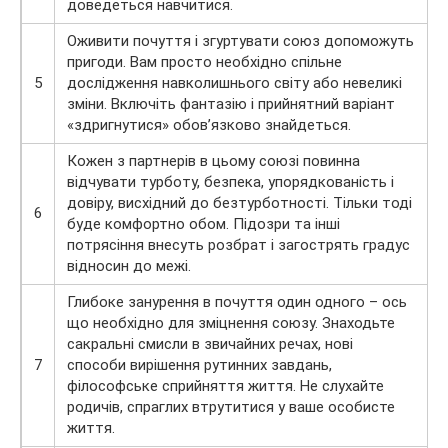
доведеться навчитися.
Оживити почуття і згуртувати союз допоможуть
пригоди. Вам просто необхідно спільне
5
дослідження навколишнього світу або невеликі
зміни. Включіть фантазію і прийнятний варіант
«здригнутися» обов’язково знайдеться.
Кожен з партнерів в цьому союзі повинна
відчувати турботу, безпека, упорядкованість і
довіру, висхідний до безтурботності. Тільки тоді
6
буде комфортно обом. Підозри та інші
потрясіння внесуть розбрат і загострять градус
відносин до межі.
Глибоке занурення в почуття один одного – ось
що необхідно для зміцнення союзу. Знаходьте
сакральні смисли в звичайних речах, нові
7
способи вирішення рутинних завдань,
філософське сприйняття життя. Не слухайте
родичів, спраглих втрутитися у ваше особисте
життя.