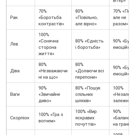
вітер»
70%
80%
70% «Пору
Рак
«Боротьба
«Повільно,
але не
контрастів»
але вірно»
разом»
100%
«Сонячна
80% «Єдність
90% «Буря
Лев
сторона
і боротьба»
емоцій»
життя»
80%
80%
90% «Буря
Діва
«Незважаючи
«Долаючи всі
емоцій»
ні на що»
перепони»
90%
80% «Пошук
100%
Ваги
«Звичайне
спільних
«Незалеж
диво»
шляхів»
залежніст
100% «Вир
90%
100% «Гра з
Скорпіон
яскравих
«Балансу
вогнем»
почуттів»
на грані»
100%