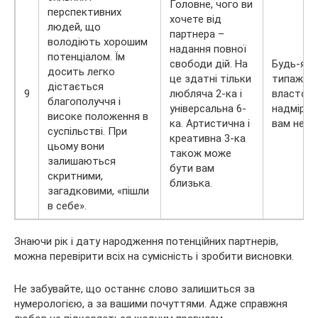
Головне, чого ви
перспективних
хочете від
людей, що
партнера –
володіють хорошим
надання повної
потенціалом. Їм
свободи дій. На
Будь-які 
досить легко
це здатні тільки
типажі, 
дістається
9
любляча 2-ка і
властолю
благополуччя і
універсальна 6-
надмірно
високе положення в
ка. Артистична і
вам не пі
суспільстві. При
креативна 3-ка
цьому вони
також може
залишаються
бути вам
скритними,
близька.
загадковими, «пішли
в себе».
Знаючи рік і дату народження потенційних партнерів,
можна перевірити всіх на сумісність і зробити висновки.
Не забувайте, що останнє слово залишиться за
нумерологією, а за вашими почуттями. Адже справжня