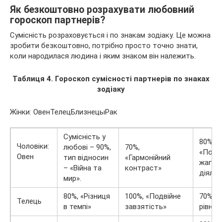
Як безкоштовно розрахувати любовний
гороскоп партнерів?
Сумісність розраховується і по знакам зодіаку. Це можна
зробити безкоштовно, потрібно просто точно знати,
коли народилася людина і яким знаком він належить.
Таблиця 4. Гороскоп сумісності партнерів по знаках
зодіаку
Жінки: ОвенТелецБлизнецыРак
Сумісність у
80%,
Чоловіки:
любові – 90%,
70%,
«Подв
Овен
тип відносин
«Гармонійний
жага
– «Війна та
контраст»
діяльн
мир».
80%, «Різниця
100%, «Подвійне
70%, «
Телець
в темпі»
завзятість»
рівнов