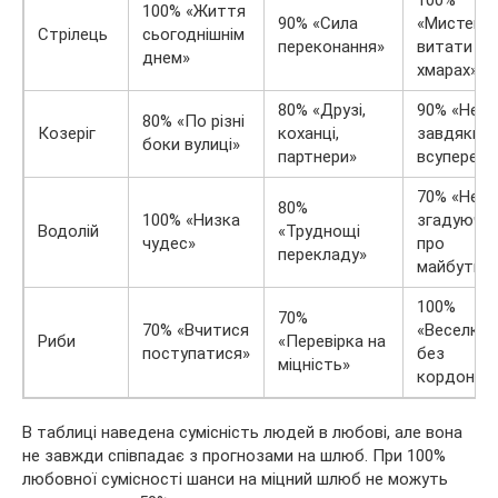
100% «Життя
90% «Сила
«Мистецт
Стрілець
сьогоднішнім
переконання»
витати в
днем»
хмарах»
80% «Друзі,
90% «Не
80% «По різні
Козеріг
коханці,
завдяки, а
боки вулиці»
партнери»
всупереч»
70% «Не
80%
100% «Низка
згадуючи
Водолій
«Труднощі
чудес»
про
перекладу»
майбутнє
100%
70%
70% «Вчитися
«Веселка
Риби
«Перевірка на
поступатися»
без
міцність»
кордонів»
В таблиці наведена сумісність людей в любові, але вона
не завжди співпадає з прогнозами на шлюб. При 100%
любовної сумісності шанси на міцний шлюб не можуть