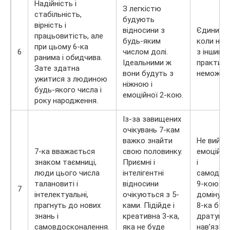
Надійність і
З легкістю
стабільність,
будують
вірність і
відносини з
Єдиний в
працьовитість, але
будь-яким
коли нес
при цьому 6-ка
6
числом долі.
з іншими
ранима і обидчива.
Ідеальними ж
практич
Зате здатна
вони будуть з
неможлив
ужитися з людиною
ніжною і
будь-якого числа і
емоційної 2-кою.
року народження.
Із-за завищених
очікувань 7-кам
важко знайти
Не вийде
7-ка вважається
свою половинку.
емоційн
знаком таємниці,
Приємні і
і
люди цього числа
інтелігентні
самодос
талановиті і
відносини
9-кою. А
7
інтелектуальні,
очікуються з 5-
домінуючі
прагнуть до нових
ками. Підійде і
8-ка буд
знань і
креативна 3-ка,
дратува
самовдосконалення.
яка не буде
нав’язув