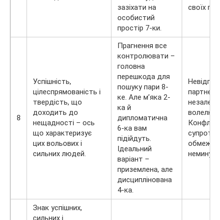
зазіхати на
своїх пра
особистий
простір 7-ки.
Прагнення все
контролювати –
головна
перешкода для
Успішність,
Невідпов
пошуку пари 8-
цілеспрямованість і
партнери
ке. Але м’яка 2-
твердість, що
незалежн
ка й
доходить до
волелюбн
8
дипломатична
нещадності – ось
Конфлікт
6-ка вам
що характеризує
супроти
підійдуть.
цих вольових і
обмежен
Ідеальний
сильних людей.
неминучі.
варіант –
приземлена, але
дисциплінована
4-ка.
Знак успішних,
сильних і