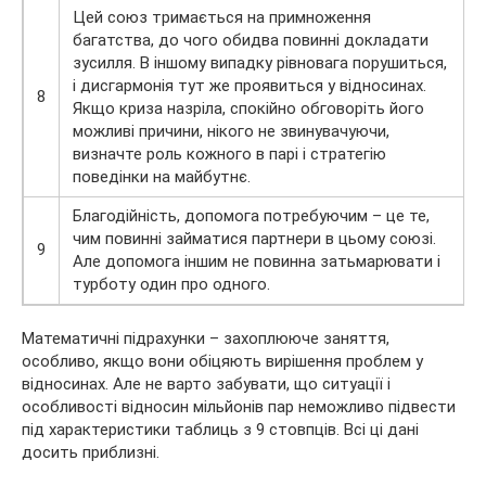
Цей союз тримається на примноження
багатства, до чого обидва повинні докладати
зусилля. В іншому випадку рівновага порушиться,
і дисгармонія тут же проявиться у відносинах.
8
Якщо криза назріла, спокійно обговоріть його
можливі причини, нікого не звинувачуючи,
визначте роль кожного в парі і стратегію
поведінки на майбутнє.
Благодійність, допомога потребуючим – це те,
чим повинні займатися партнери в цьому союзі.
9
Але допомога іншим не повинна затьмарювати і
турботу один про одного.
Математичні підрахунки – захоплююче заняття,
особливо, якщо вони обіцяють вирішення проблем у
відносинах. Але не варто забувати, що ситуації і
особливості відносин мільйонів пар неможливо підвести
під характеристики таблиць з 9 стовпців. Всі ці дані
досить приблизні.