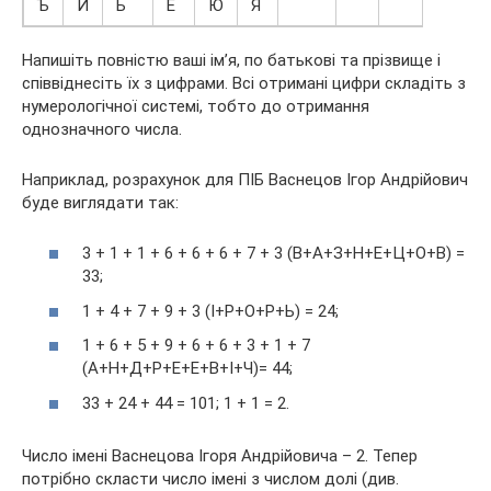
Ъ
И
Ь
Е
Ю
Я
Напишіть повністю ваші ім’я, по батькові та прізвище і
співвіднесіть їх з цифрами. Всі отримані цифри складіть з
нумерологічної системі, тобто до отримання
однозначного числа.
Наприклад, розрахунок для ПІБ Васнецов Ігор Андрійович
буде виглядати так:
3 + 1 + 1 + 6 + 6 + 6 + 7 + 3 (В+А+З+Н+Е+Ц+О+В) =
33;
1 + 4 + 7 + 9 + 3 (І+Р+О+Р+Ь) = 24;
1 + 6 + 5 + 9 + 6 + 6 + 3 + 1 + 7
(А+Н+Д+Р+Е+Е+В+І+Ч)= 44;
33 + 24 + 44 = 101; 1 + 1 = 2.
Число імені Васнецова Ігоря Андрійовича – 2. Тепер
потрібно скласти число імені з числом долі (див.