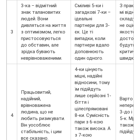
3-ка – відмітний
Сміливі 5-ки і
З практи
знак талановитих
загадкові 7-ки –
мі віднос
людей. Вони
ідеальні
складуть
дивляться на життя
партнери для 3-
не оціня
3
з оптимізмом, легко
єк. Це ті
якостей 
пристосовуються
випадки, коли
достоїнс
до обставин, але
партнери вдало
будуть н
зрідка бувають
доповнюють
критичні, 
неврівноваженими.
один одного.
швидко н
4-ки цінують
міцні, надійні
відносини, тому
їм підійдуть
Працьовитий,
лише серйозні 1-
надійний,
Варто ун
біття і
врівноважена
непередб
цілеспрямовані
людина, що не
3-до і н
4
8-ки. Сумісність
любить ризикувати.
5-к. Мрій
пари з 6-кою
Він уособлює
також не
також висока. А
стабільність, і цим
підійдуть
з 7-кою
все сказано.