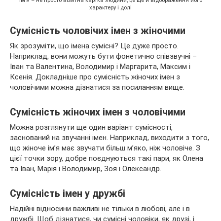
Ім’я – не просто візитна картка людини, це ще й відображення його
характеру і долі
Сумісність чоловічих імен з жіночими
Як зрозуміти, що імена сумісні? Це дуже просто.
Наприклад, вони можуть бути фонетично співзвучні –
Іван та Валентина, Володимир і Маргарита, Максим і
Ксенія. Докладніше про сумісність жіночих імен з
чоловічими можна дізнатися за посиланням вище.
Сумісність жіночих імен з чоловічими
Можна розглянути ще один варіант сумісності,
заснований на звучанні імен. Наприклад, виходити з того,
що жіноче ім’я має звучати більш м’яко, ніж чоловіче. З
цієї точки зору, добре поєднуються такі пари, як Олена
та Іван, Марія і Володимир, Зоя і Олександр.
Сумісність імен у дружбі
Надійні відносини важливі не тільки в любові, але і в
дружбі. Щоб дізнатися, чи сумісні чоловіки, як друзі, і