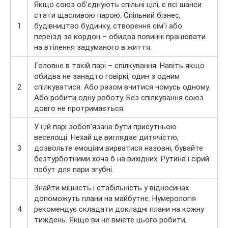
Якщо союз об’єднують спільні цілі, є всі шанси
стати щасливою парою. Спільний бізнес,
1
будівництво будинку, створення сім’ї або
переїзд за кордон – обидва повинні працювати
на втілення задуманого в життя.
Головне в такій парі – спілкування. Навіть якщо
обидва не занадто говіркі, один з одним
2
спілкуватися. Або разом вчитися чомусь одному.
Або робити одну роботу. Без спілкування союз
довго не протримається.
У цій парі зобов’язана бути присутньою
веселощі. Нехай це виглядає дитячістю,
3
дозвольте емоціям вирватися назовні, бувайте
безтурботними хоча б на вихідних. Рутина і сірий
побут для пари згубні.
Знайти міцність і стабільність у відносинах
допоможуть плани на майбутнє. Нумерологія
4
рекомендує складати докладні плани на кожну
тиждень. Якщо ви не вмієте цього робити,