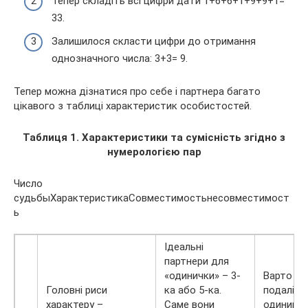
Тепер складіть всі цифри дати 1+6+6+1+9+9+1=
33.
Залишилося скласти цифри до отримання
однозначного числа: 3+3= 9.
Тепер можна дізнатися про себе і партнера багато
цікавого з таблиці характеристик особистостей.
Таблиця 1. Характеристики та сумісність згідно з
нумерологією пар
Число
судьбыХарактеристикаСовместимостьнесовместимост
ь
Ідеальні
партнери для
«одинички» – 3-
Варто т
Головні риси
ка або 5-ка.
подалі ві
характеру –
Саме вони
одиниць.