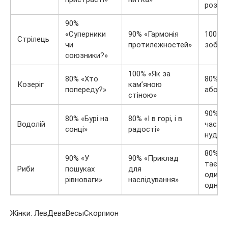
розумі
90%
«Суперники
90% «Гармонія
100% «
Стрілець
чи
протилежностей»
зобов
союзники?»
100% «Як за
80% «Хто
80% «
Козеріг
кам’яною
попереду?»
або с
стіною»
90% «
80% «Бурі на
80% «І в горі, і в
Водолій
часу
сонці»
радості»
нудьг
80% «
90% «У
90% «Приклад
таємн
Риби
пошуках
для
один в
рівноваги»
наслідування»
одног
Жінки: ЛевДеваВесыСкорпион