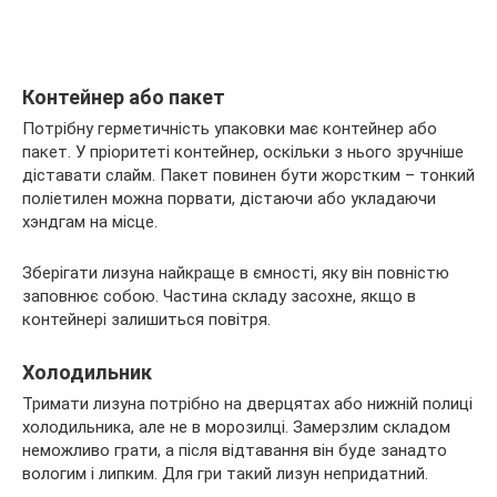
Контейнер або пакет
Потрібну герметичність упаковки має контейнер або
пакет. У пріоритеті контейнер, оскільки з нього зручніше
діставати слайм. Пакет повинен бути жорстким – тонкий
поліетилен можна порвати, дістаючи або укладаючи
хэндгам на місце.
Зберігати лизуна найкраще в ємності, яку він повністю
заповнює собою. Частина складу засохне, якщо в
контейнері залишиться повітря.
Холодильник
Тримати лизуна потрібно на дверцятах або нижній полиці
холодильника, але не в морозилці. Замерзлим складом
неможливо грати, а після відтавання він буде занадто
вологим і липким. Для гри такий лизун непридатний.