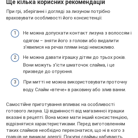
Ще кілька корисних рекомендацій
При грі, зберіганні і догляді за лизуном потрібно
враховувати особливості його консистенції:
Не можна допускати контакт лизуна з волоссям і
одягом – зняти його з голови або видалити
з’явилися на речах плями іноді неможливо.
Не можна давати іграшку дітям до трьох років.
Вони можуть з’їсти шматочок слайма, і це
призведе до отруєння.
При митті не можна використовувати проточну
воду. Слайм «втече» в раковину або злив ванни.
Самостійне приготування впливає на особливості
готового лизуна. Ці відмінності від магазинної іграшки
вказані в рецепті. Вона може мати інший консистенцією,
відрізнятися характеристиками. Перед виготовленням
таких слаймов необхідно переконатися, що ні в кого з
гравців не виникає алергії. Покупні слаймы набувають