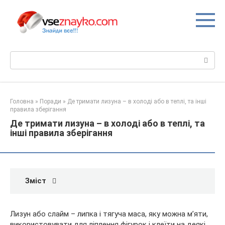
Перейти
до
вмісту
Пошук:
Головна
»
Поради
»
Де тримати лизуна – в холоді або в теплі, та інші
правила зберігання
Де тримати лизуна – в холоді або в теплі, та
інші правила зберігання
Зміст
Лизун або слайм – липка і тягуча маса, яку можна м’яти,
використовувати для ліплення фігурок і клеїти на деякі