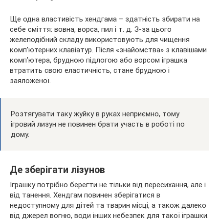
Ще одна властивість хендгама – здатність збирати на
себе сміття: вовна, ворса, пил і т. д. З-за цього
желеподібний складу використовують для чищення
комп’ютерних клавіатур. Після «знайомства» з клавішами
комп’ютера, брудною підлогою або ворсом іграшка
втратить свою еластичність, стане брудною і
заяложеної.
Розтягувати таку жуйку в руках неприємно, тому
ігровий лизун не повинен брати участь в роботі по
дому.
Де зберігати лізунов
Іграшку потрібно берегти не тільки від пересихання, але і
від танення. Хендгам повинен зберігатися в
недоступному для дітей та тварин місці, а також далеко
від джерел вогню, води інших небезпек для такої іграшки.