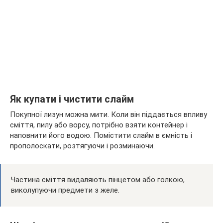
Як купати і чистити слайм
Покупної лизун можна мити. Коли він піддається впливу
сміття, пилу або ворсу, потрібно взяти контейнер і
наповнити його водою. Помістити слайм в ємність і
прополоскати, розтягуючи і розминаючи.
Частина сміття видаляють пінцетом або голкою,
виколупуючи предмети з желе.