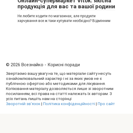
Онлайн-супермаркет Vitok: якісна
продукція для вас та вашої родини
Не любите ходити по магазинах, але продукти
харчування все ж таки купувати необхідно? Відмінним
© 2026 Всезнайко - Корисні поради
Звертаємо вашу увагу на те, що матеріали сайту несуть
ознайомлювальний характер і ні за яких умов не є
публічною офертою або методиками для лікування.
Копіювання матеріалу дозволяється лише зі зворотним
посиланням, всі права на статті належать їх авторам. З
усіх питань пишіть нам на сторінці
Зворотній зв’язок
|
Політика конфіденційності
|
Про сайт