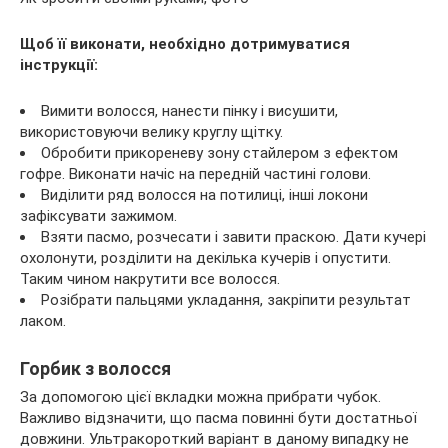
Щоб її виконати, необхідно дотримуватися
інструкції:
Вимити волосся, нанести пінку і висушити,
використовуючи велику круглу щітку.
Обробити прикореневу зону стайлером з ефектом
гофре. Виконати начіс на передній частині голови.
Виділити ряд волосся на потилиці, інші локони
зафіксувати зажимом.
Взяти пасмо, розчесати і завити праскою. Дати кучері
охолонути, розділити на декілька кучерів і опустити.
Таким чином накрутити все волосся.
Розібрати пальцями укладання, закріпити результат
лаком.
Горбик з волосся
За допомогою цієї вкладки можна прибрати чубок.
Важливо відзначити, що пасма повинні бути достатньої
довжини. Ультракороткий варіант в даному випадку не