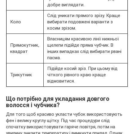
добре виглядати.
Слід уникати прямого зрізу. Краще
Коло
вибирати подовжені варіанти з
косим зрізом.
Власницям красивою лінії нижньої
Прямокутник,
щелепи підійде пряма чубчик. В
квадрат
інших випадках слід вибирати рвані
пасма.
Підійде косий зріз. При цьому від
Трикутник
чіткого рівного краю краще
відмовитися.
Що потрібно для укладання довгого
волосся і чубчика?
Для того щоб красиво укласти чубок використовують
фен і велику круглу щітку. Під час процедури слід
спочатку використовувати гаряче повітря, потім на
хвилину знизити температуру і вимкнути прилад. Однак