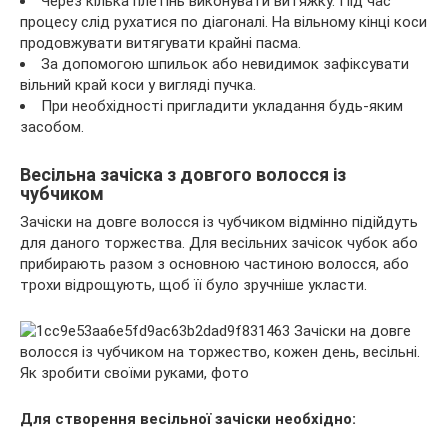
Через кілька плетінь виконувати витяжку. Під час
процесу слід рухатися по діагоналі. На вільному кінці коси
продовжувати витягувати крайні пасма.
За допомогою шпильок або невидимок зафіксувати
вільний край коси у вигляді пучка.
При необхідності пригладити укладання будь-яким
засобом.
Весільна зачіска з довгого волосся із
чубчиком
Зачіски на довге волосся із чубчиком відмінно підійдуть
для даного торжества. Для весільних зачісок чубок або
прибирають разом з основною частиною волосся, або
трохи відрощують, щоб її було зручніше укласти.
Для створення весільної зачіски необхідно: