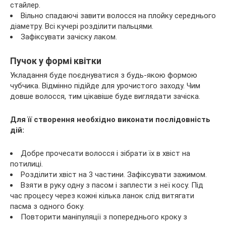
стайлер.
Вільно спадаючі завити волосся на плойку середнього
діаметру. Всі кучері розділити пальцями.
Зафіксувати зачіску лаком.
Пучок у формі квітки
Укладання буде поєднуватися з будь-якою формою
чубчика. Відмінно підійде для урочистого заходу. Чим
довше волосся, тим цікавіше буде виглядати зачіска.
Для її створення необхідно виконати послідовність
дій:
Добре прочесати волосся і зібрати їх в хвіст на
потилиці.
Розділити хвіст на 3 частини. Зафіксувати зажимом.
Взяти в руку одну з пасом і заплести з неї косу. Під
час процесу через кожні кілька ланок слід витягати
пасма з одного боку.
Повторити маніпуляції з попереднього кроку з