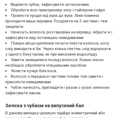
Виділити чубок, зафіксувати затискачами.
Обробити всю прикореневу зону стайлером-гофре.
Провести проділ від вуха до вуха. Лінія повинна
проходити вище верхівки. Розділити на 2 частини і теж
закріпити.
Начесать волосся, розташовані на верхівці, зібрати їх і
зафіксувати над потилицею невидимками.
Поверх місця кріплення почати плести колосок, косу
слід виводити в бік. Через кілька плетінь слід відпускати
з одного боку пасма, як при виконанні водоспаду.
Завити залишилися позаду волосся. Кожен локон
необхідно обробляти спеціальним засобом.
Укласти кучері біля коси.
Волосся з передньої частини голови теж завити і
приколоти невидимками.
Чубок начесать, пригладити і разом з усією зачіскою
зафіксувати лаком.
Зачіска з чубком на випускний бал
В даному випадку ідеально підійде асиметричний або