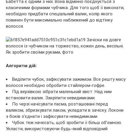
Бабетта є одним з них. Вона відмінно поєднується з
класичними формами чубчика. Для того щоб її виконати,
необхідно придбати спеціальний валик, колір якого
повинен бути максимально наближений до відтінку
волосся.
Алгоритм дій:
Виділити чубок, зафіксувати зажимом. Все решту масу
волосся необхідно обробити стайлером-гофре.
Під верхівкою зібрати маленький хвіст. Над ним
встановити валик. Закріпити невидимками.
По черзі начісувати пасма, розташовані перед
валиком, збризкувати лаком, укладати в зачіску. Локони
з боків з’єднати і зафіксувати невидимками.
Чубок теж начесать, щоб зробити її більш об’ємною.
Укласти, використовуючи будь-який відповідний