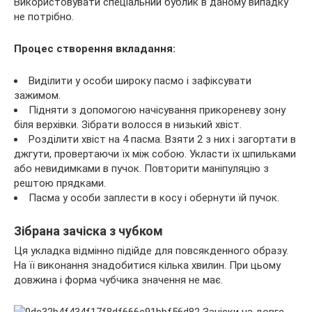
Використовувати спеціальний бублик в даному випадку
не потрібно.
Процес створення вкладання:
Виділити у особи широку пасмо і зафіксувати
зажимом.
Підняти з допомогою начісування прикореневу зону
біля верхівки. Зібрати волосся в низький хвіст.
Розділити хвіст на 4 пасма. Взяти 2 з них і загортати в
джгути, провертаючи їх між собою. Укласти їх шпильками
або невидимками в пучок. Повторити маніпуляцію з
рештою прядками.
Пасма у особи заплести в косу і обернути їй пучок.
Зібрана зачіска з чубком
Ця укладка відмінно підійде для повсякденного образу.
На її виконання знадобитися кілька хвилин. При цьому
довжина і форма чубчика значення не має.