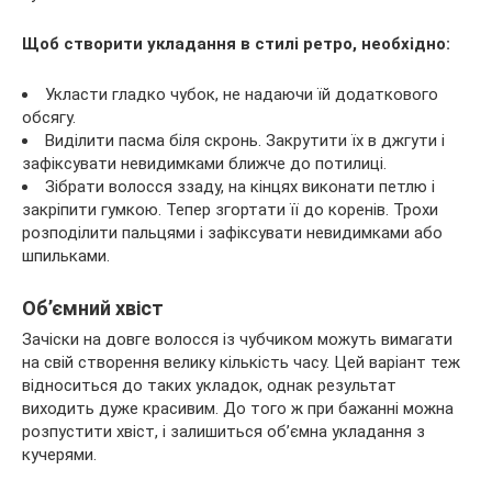
Щоб створити укладання в стилі ретро, необхідно:
Укласти гладко чубок, не надаючи їй додаткового
обсягу.
Виділити пасма біля скронь. Закрутити їх в джгути і
зафіксувати невидимками ближче до потилиці.
Зібрати волосся ззаду, на кінцях виконати петлю і
закріпити гумкою. Тепер згортати її до коренів. Трохи
розподілити пальцями і зафіксувати невидимками або
шпильками.
Об’ємний хвіст
Зачіски на довге волосся із чубчиком можуть вимагати
на свій створення велику кількість часу. Цей варіант теж
відноситься до таких укладок, однак результат
виходить дуже красивим. До того ж при бажанні можна
розпустити хвіст, і залишиться об’ємна укладання з
кучерями.