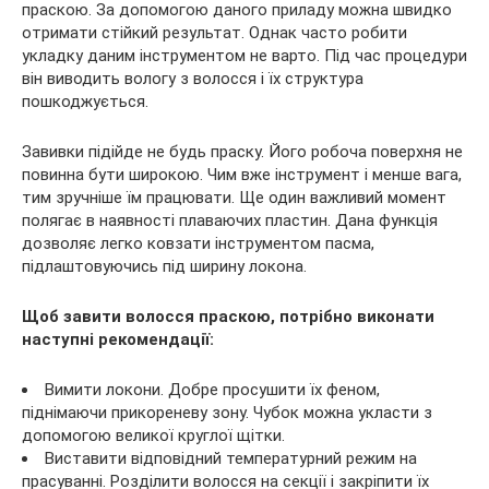
праскою. За допомогою даного приладу можна швидко
отримати стійкий результат. Однак часто робити
укладку даним інструментом не варто. Під час процедури
він виводить вологу з волосся і їх структура
пошкоджується.
Завивки підійде не будь праску. Його робоча поверхня не
повинна бути широкою. Чим вже інструмент і менше вага,
тим зручніше їм працювати. Ще один важливий момент
полягає в наявності плаваючих пластин. Дана функція
дозволяє легко ковзати інструментом пасма,
підлаштовуючись під ширину локона.
Щоб завити волосся праскою, потрібно виконати
наступні рекомендації:
Вимити локони. Добре просушити їх феном,
піднімаючи прикореневу зону. Чубок можна укласти з
допомогою великої круглої щітки.
Виставити відповідний температурний режим на
прасуванні. Розділити волосся на секції і закріпити їх