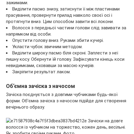
зажимами.
Виділити пасмо знизу, затиснути її між пластинами
прасування, провернути прилад навколо своєї осі і
протягнути вниз. Цим способом завити всі локони.
Волосся з передньої частини голови слід завивати за
напрямком від особи.
Опустити голову вниз. Руками збити кучері.
Укласти чубок звичним методом.
Виділити широку пасмо біля скроні. Заплести з неї
пишну косу. Обернути їй голову. Зафіксувати кінець коси
невидимками, сховавши за масою кучерів.
Закріпити результат лаком.
Об’ємна зачіска з начосом
Зачіска поєднується з довгими чубчиками будь-якої
форми. Об’ємна зачіска з начосом підійде для створення
вечірнього образу.