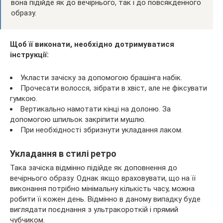
вона підійде як до вечірнього, так і до повсякденного
образу.
Щоб її виконати, необхідно дотримуватися
інструкції:
Укласти зачіску за допомогою брашінга набік.
Прочесати волосся, зібрати в хвіст, але не фіксувати
гумкою.
Вертикально намотати кінці на долоню. За
допомогою шпильок закріпити мушлю.
При необхідності збризнути укладання лаком.
Укладання в стилі ретро
Така зачіска відмінно підійде як доповнення до
вечірнього образу. Однак якщо враховувати, що на її
виконання потрібно мінімальну кількість часу, можна
робити її кожен день. Відмінно в даному випадку буде
виглядати поєднання з ультракороткій і прямий
чубчиком.