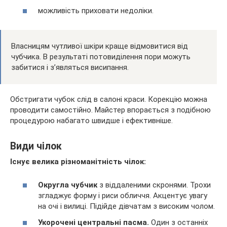
можливість приховати недоліки.
Власницям чутливої шкіри краще відмовитися від
чубчика. В результаті потовиділення пори можуть
забитися і з’являться висипання.
Обстригати чубок слід в салоні краси. Корекцію можна
проводити самостійно. Майстер впорається з подібною
процедурою набагато швидше і ефективніше.
Види чілок
Існує велика різноманітність чілок:
Округла чубчик
з віддаленими скронями. Трохи
згладжує форму і риси обличчя. Акцентує увагу
на очі і вилиці. Підійде дівчатам з високим чолом.
Укорочені центральні пасма.
Один з останніх