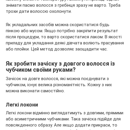
знімати пасмо волосся з гребінця зразу не варто. Треба
трохи дати волоссю охолонути.
Як укладальних засобів можна скористатися будь
пінкою або мусом. Якщо потрібно закріпити результат
після процедури, то варто скористатися лаком. В якості
приладу для укладання деякі дівчата воліють прасування
або плойки. Цей метод дозволяє заощадити час.
Як зробити зачіску з довгого волосся із
чубчиком своїми руками?
Зачісок на довге волосся, які можна поєднувати з
чубчиком, існує велика різноманітність. Кожну з них
можна виконати самостійно.
Легкі локони
Легкі локони відмінно виглядатимуть з довгими, прямими
або асиметричними чубчиками. Така зачіска підійде для
повсякденного образу. Але якщо додати прикраси, то