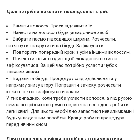
Далі потрібно виконати послідовність дій:
Вимити волосся. Трохи підсушити їх.
Нанести на волосся будь укладочное засіб.
Вибрати пасмо підходящої ширини. Розчесати,
натягнути і накрутити на бігуді. Зафіксувати.
Повторити попередній крок з усіма іншими волоссям.
Почекати кілька годин, щоб укладання встигла
зафіксуватися. За цей час потрібно укласти чубок
звичним чином.
Видалити бігуді. Процедуру слід здійснювати у
напрямку знизу вгору. Поправити зачіску, розчесати
кожен локон і зафіксувати лаком.
У тих випадках, коли треба укласти волосся, а під рукою
немає потрібних інструментів, можна все одно зробити
легкі хвилі. Для цього необхідно запастися невидимками і
будь укладочным засобом. Краще робити процедуру
перед нічним сном.
Для створення зачіски потрібно дотримуватися