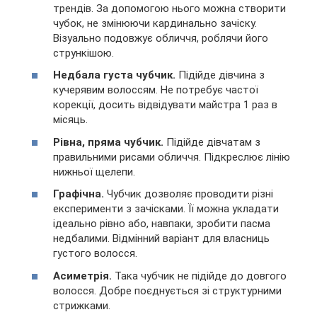
трендів. За допомогою нього можна створити
чубок, не змінюючи кардинально зачіску.
Візуально подовжує обличчя, роблячи його
стрункішою.
Недбала густа чубчик.
Підійде дівчина з
кучерявим волоссям. Не потребує частої
корекції, досить відвідувати майстра 1 раз в
місяць.
Рівна, пряма чубчик.
Підійде дівчатам з
правильними рисами обличчя. Підкреслює лінію
нижньої щелепи.
Графічна.
Чубчик дозволяє проводити різні
експерименти з зачісками. Її можна укладати
ідеально рівно або, навпаки, зробити пасма
недбалими. Відмінний варіант для власниць
густого волосся.
Асиметрія.
Така чубчик не підійде до довгого
волосся. Добре поєднується зі структурними
стрижками.