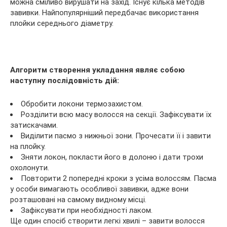
можна сміливо вирушати на захід. Існує кілька методів
завивки. Найпопулярніший передбачає використання
плойки середнього діаметру.
Алгоритм створення укладання являє собою
наступну послідовність дій:
Обробити локони термозахистом.
Розділити всю масу волосся на секції. Зафіксувати їх
затискачами.
Виділити пасмо з нижньої зони. Прочесати її і завити
на плойку.
Зняти локон, покласти його в долоню і дати трохи
охолонути.
Повторити 2 попередні кроки з усіма волоссям. Пасма
у особи вимагають особливої завивки, адже вони
розташовані на самому видному місці.
Зафіксувати при необхідності лаком.
Ще один спосіб створити легкі хвилі – завити волосся