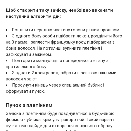
Щоб створити таку зачіску, необхідно виконати
наступний алгоритм дій:
Розділити передню частину голови рівним проділом.
З одного боку особи підібрати локон, розділити його
на 3 пасма і заплести французьку косу, підбираючи з
боків волосся. На потилиці зупинити плетіння і
зафіксувати зажимом.
Повторити маніпуляції з попереднього етапу з
протилежного боку.
З’єднати 2 коси разом, зібрати з рештою вільними
волосся у хвіст.
Просунути кінець через спеціальний бублик і
сформувати пучок.
Пучок з плетінням
Зачіска з плетінням буде поєднуватися з будь-якою
формою чубчика, крім ультракороткій. Такий варіант
пучка теж підійде для створення вечірнього образу.