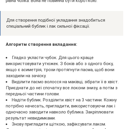
рівна чолка. Вона не повинна бути короткою.
Для створення подібної укладання знадобиться
спеціальний бублик і лак сильної фіксації.
Алгоритм створення вкладання:
Гладко укласти чубок. Для цього краще
використовувати утюжек. З боків або з одного боку,
якщо є асиметрія, трохи протягнути пасма, щоб вони
заходили на зачіску.
Виділити пасмо волосся на маківці, зібрати її в хвіст.
Приєднати до неї спочатку все локони знизу, а потім з
передньої частини голови.
Надіти бублик. Розділити хвіст на 3 частини. Кожну
потрібно начесать, пригладити, використовуючи лак і
одночасно заводити навколо бублика. Закріплювати
результат невидимками.
Знову пригладити щіткою, зафіксувати лаком.