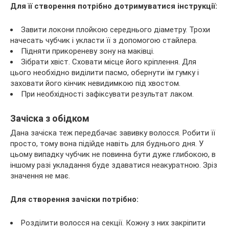
Для її створення потрібно дотримуватися інструкції:
Завити локони плойкою середнього діаметру. Трохи
начесать чубчик і укласти її з допомогою стайлера.
Підняти прикореневу зону на маківці.
Зібрати хвіст. Сховати місце його кріплення. Для
цього необхідно виділити пасмо, обернути їм гумку і
заховати його кінчик невидимкою під хвостом.
При необхідності зафіксувати результат лаком.
Зачіска з обідком
Дана зачіска теж передбачає завивку волосся. Робити її
просто, тому вона підійде навіть для буднього дня. У
цьому випадку чубчик не повинна бути дуже глибокою, в
іншому разі укладання буде здаватися неакуратною. Зріз
значення не має.
Для створення зачіски потрібно:
Розділити волосся на секції. Кожну з них закріпити