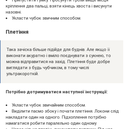
Припустити гумку. Просунути трохи вище місця
кріплення два пальці, взяти кінець хвоста і висунути
назовні.
Укласти чубок звичним способом.
Плетіння
Така зачіска більше підійде для буднів. Але якщо її
виконати акуратно і вміло поєднувати з сукнею, то
можна відправитися на захід. Плетіння буде добре
виглядати з будь чубчиком, в тому числі
ультракороткій.
Потрібно дотримуватися наступної інструкції:
Укласти чубок звичайним способом.
Виділити пасмо збоку і почати плетіння. Локони слід
накладати один на одного. Підхоплення потрібно
намагатися робити паралельно один одному.