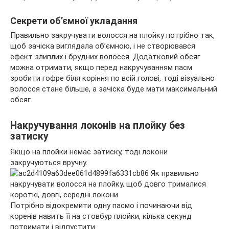
Секрети об’ємної укладання
Правильно закручувати волосся на плойку потрібно так,
щоб зачіска виглядала об’ємною, і не створювався
ефект злиплих і брудних волосся. Додатковий обсяг
можна отримати, якщо перед накручуванням пасм
зробити гофре біля коріння по всій голові, тоді візуально
волосся стане більше, а зачіска буде мати максимальний
обсяг.
Накручування локонів на плойку без
затиску
Якщо на плойки немає затиску, тоді локони
закручуються вручну.
Потрібно відокремити одну пасмо і починаючи від
коренів навить її на стовбур плойки, кілька секунд
потримати і відпустити.