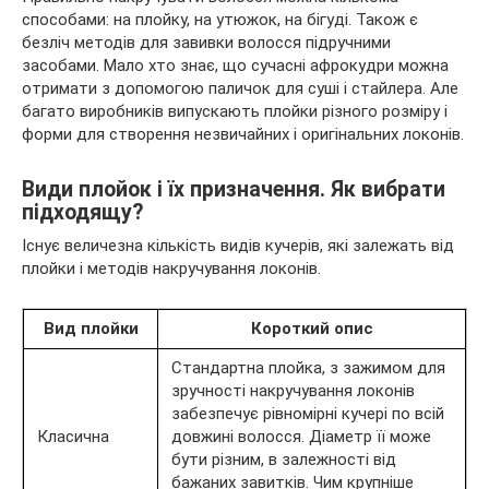
способами: на плойку, на утюжок, на бігуді. Також є
безліч методів для завивки волосся підручними
засобами. Мало хто знає, що сучасні афрокудри можна
отримати з допомогою паличок для суші і стайлера. Але
багато виробників
випускають плойки різного розміру і
форми для створення незвичайних і оригінальних локонів.
Види плойок і їх призначення. Як вибрати
підходящу?
Існує величезна кількість видів кучерів, які залежать від
плойки і методів накручування локонів.
Вид плойки
Короткий опис
Стандартна плойка, з зажимом для
зручності накручування локонів
забезпечує рівномірні кучері по всій
Класична
довжині волосся. Діаметр її може
бути різним, в залежності від
бажаних завитків. Чим крупніше