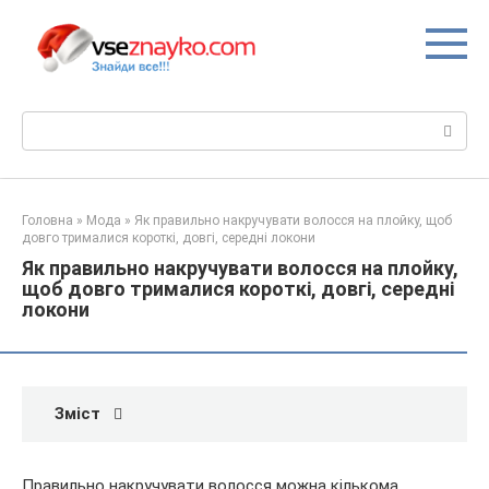
Перейти
до
вмісту
Пошук:
Головна
»
Мода
»
Як правильно накручувати волосся на плойку, щоб
довго трималися короткі, довгі, середні локони
Як правильно накручувати волосся на плойку,
щоб довго трималися короткі, довгі, середні
локони
Зміст
Правильно накручувати волосся можна кількома