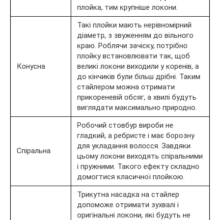
плойка, тим крупніше локони.
Такі плойки мають нерівномірний
діаметр, з звуженням до вільного
краю. Роблячи зачіску, потрібно
плойку встановлювати так, щоб
Конусна
великі локони виходили у коренів, а
до кінчиків були більш дрібні. Таким
стайлером можна отримати
прикореневій обсяг, а хвилі будуть
виглядати максимально природно.
Робочий стовбур вироби не
гладкий, а ребристе і має борозну
для укладання волосся. Завдяки
Спіральна
цьому локони виходять спіральними
і пружними. Такого ефекту складно
домогтися класичної плойкою.
Трикутна насадка на стайлер
допоможе отримати зухвалі і
оригінальні локони, які будуть не