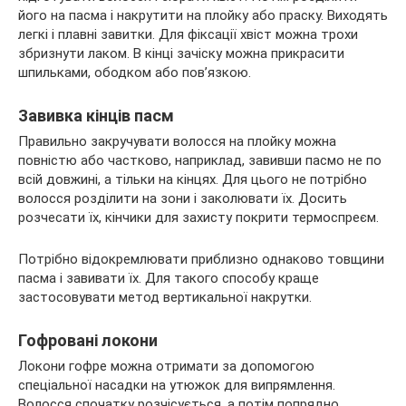
його на пасма і накрутити на плойку або праску. Виходять
легкі і плавні завитки. Для фіксації хвіст можна трохи
збризнути лаком. В кінці зачіску можна прикрасити
шпильками, ободком або пов’язкою.
Завивка кінців пасм
Правильно закручувати волосся на плойку можна
повністю або частково, наприклад, завивши пасмо не по
всій довжині, а тільки на кінцях. Для цього не потрібно
волосся розділити на зони і заколювати їх. Досить
розчесати їх, кінчики для захисту покрити термоспреєм.
Потрібно відокремлювати приблизно однаково товщини
пасма і завивати їх. Для такого способу краще
застосовувати метод вертикальної накрутки.
Гофровані локони
Локони гофре можна отримати за допомогою
спеціальної насадки на утюжок для випрямлення.
Волосся спочатку розчісується, а потім попрядно