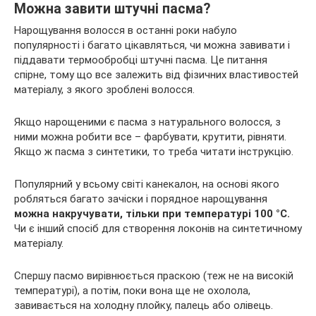
Можна завити штучні пасма?
Нарощування волосся в останні роки набуло
популярності і багато цікавляться, чи можна завивати і
піддавати термообробці штучні пасма. Це питання
спірне, тому що все залежить від фізичних властивостей
матеріалу, з якого зроблені волосся.
Якщо нарощеними є пасма з натурального волосся, з
ними можна робити все – фарбувати, крутити, рівняти.
Якщо ж пасма з синтетики, то треба читати інструкцію.
Популярний у всьому світі канекалон, на основі якого
робляться багато зачіски і порядное нарощування
можна накручувати, тільки при температурі 100 °C.
Чи є інший спосіб для створення локонів на синтетичному
матеріалу.
Спершу пасмо вирівнюється праскою (теж не на високій
температурі), а потім, поки вона ще не охолола,
завивається на холодну плойку, палець або олівець.