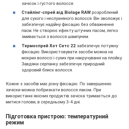
зачісок і густого волосся.
Стайлінг-спрей від Biolage RAW
розроблений
для сухого і неслухняного волосся. Він зволожує і
забезпечує надійну фіксацію без обважнення
пасм. Не створює ефекту штучних пасом, легко
змивається з волосся шампунем.
Термоспрей Хот Сетс 22
забезпечує потужну
фіксацію. Використовувати засоби можна на
мокрих волоссі і сухих при накручуванні на плойку.
Завдяки серпанку забезпечує природний
здоровий блиск волосся.
Кожне з засобів має різну фіксацію. По завершенню
зачіски можна побризкати волосся лаком. При
використанні якісних продуктів зачіска тримається до
митися голови, в середньому 3-4 дні.
Підготовка пристрою: температурний
режим