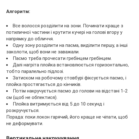
Алгоритм:
Все волосся розділити на зони. Починати краще з
потиличної частини і крутити кучері на голові вгору у
напрямку до обличчя.
Одну зону розділити на пасма, виділити першу, а інші
заколоти, щоб вони не заважали.
Пасмо треба прочесати гребінцем гребінцем.
Далі нагріта плойка встановлюється горизонтально,
тобто паралельно підлозі.
Затиском на робочому стовбурі фіксується пасмо, і
плойка простягається до кінчиків.
Потім накручується пасмо до голови на відстані 1-2
см (щоб не обпектися).
Плойка витримується від 5 до 10 секунд і
розкручується.
Порада: поки локон гарячий, його краще не чіпати, щоб
не деформувати.
Вертикальне накручування