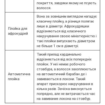
покриття, завдяки якому не псують
волосся.
Вона за зовнішнім виглядом нагадує
класичну плойку, а різниця полягає
лише в діаметрі. Афрокудряшки
Плойка для
відрізняються від класичного
афрокудрей
накручування своєю мініатюрністю і
такі плойки випускають діаметром
не більше 1 см в діаметрі.
Такий прилад кардинально
відрізняється від всіх попередніх
плойок. У неї немає робочого
стовбура, а волосся захоплюються
Автоматична
на автоматичний барабан де і
плойка
завиваються в локони. Такий
апарат прискорює накручування в
кілька разів. Зачіска виконується
попрядно, але не витрачається час
на завивание локона на стовбур.