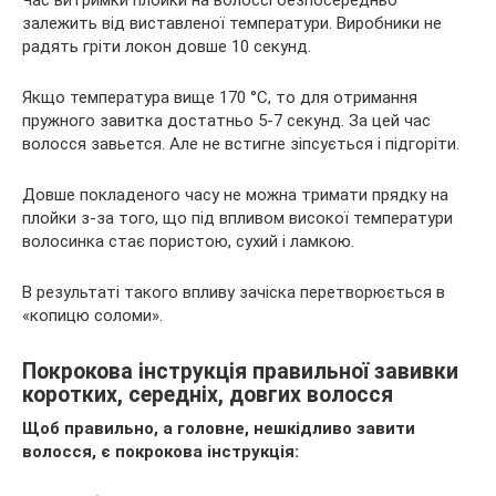
Час витримки плойки на волоссі безпосередньо
залежить від виставленої температури. Виробники не
радять гріти локон довше 10 секунд.
Якщо температура вище 170 °C, то для отримання
пружного завитка достатньо 5-7 секунд. За цей час
волосся завьется. Але не встигне зіпсується і підгоріти.
Довше покладеного часу не можна тримати прядку на
плойки з-за того, що під впливом високої температури
волосинка стає пористою, сухий і ламкою.
В результаті такого впливу зачіска перетворюється в
«копицю соломи».
Покрокова інструкція правильної завивки
коротких, середніх, довгих волосся
Щоб правильно, а головне, нешкідливо завити
волосся, є покрокова інструкція: