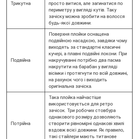
Трикутна
просто витися, але загинатися по
периметру у вигляді кутів. Таку
зачіску можна зробити на волосся
будь-якої довжини.
Поверхня плойки оснащена
подвійною насадкою, завдяки чому
виходять за стандартні класичні
кучері, а плавні подвійні локони. При
Подвійна
накручуванні потрібно два пасма
накрутити на барабан у вигляді
вісімки і протягнути по всій довжині,
на рахунок чого і виходить
оригінальна зачіска.
Така плойка найчастіше
використовується для ретро
зачісок. Три робочих стовбура
однакового розміру дозволяють
Потрійна
створити рівномірні однакові хвилі
вздовж всієї довжини. Як правило,
такі стайлери мають титанове