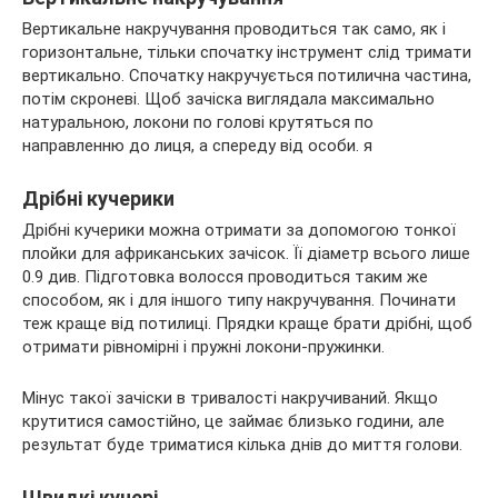
Вертикальне накручування проводиться так само, як і
горизонтальне, тільки спочатку інструмент слід тримати
вертикально. Спочатку накручується потилична частина,
потім скроневі. Щоб зачіска виглядала максимально
натуральною, локони по голові крутяться по
направленню до лиця, а спереду від особи. я
Дрібні кучерики
Дрібні кучерики можна отримати за допомогою тонкої
плойки для африканських зачісок. Її діаметр всього лише
0.9 див. Підготовка волосся проводиться таким же
способом, як і для іншого типу накручування. Починати
теж краще від потилиці. Прядки краще брати дрібні, щоб
отримати рівномірні і пружні локони-пружинки.
Мінус такої зачіски в тривалості накручиваний. Якщо
крутитися самостійно, це займає близько години, але
результат буде триматися кілька днів до миття голови.
Швидкі кучері