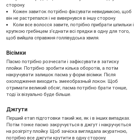
сторону.
Кожен завиток потрібно фіксувати невидимкою, щоб
він не растрепался і не вивернувся в іншу сторону.
Коли все волосся завите, потрібно прибрати шпильки і
крупкою гребінцем з’єднати всі прядки в одну для того,
щоб вийшла справжня голлівудська хвиля.
Вісімки
Пасмо потрібно розчесати і зафіксувати в затиску
плойки. Потрібно зробити кілька оборотів, а потім
накручувати залишок пасма у формі вісімки. Після
охолодження виходить змееобразный локон. Щоб
отримати великий обсяг, пасма потрібно брати тонше,
тоді їх візуально буде більше.
Джгути
Перший етап підготовки такий же, як і в інших випадках.
Потім тонке пасмо закручується в джгут і накручується
на розігріту плойку. Щоб зачіска виглядала акуратною,
потрібно все джгути крутити в одну сторону.