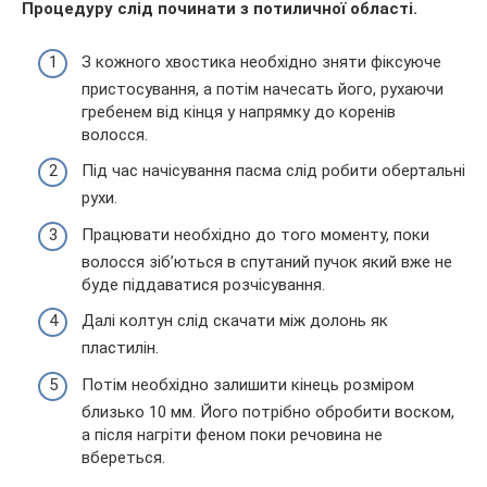
Процедуру слід починати з потиличної області.
З кожного хвостика необхідно зняти фіксуюче
пристосування, а потім начесать його, рухаючи
гребенем від кінця у напрямку до коренів
волосся.
Під час начісування пасма слід робити обертальні
рухи.
Працювати необхідно до того моменту, поки
волосся зіб’ються в спутаний пучок який вже не
буде піддаватися розчісування.
Далі колтун слід скачати між долонь як
пластилін.
Потім необхідно залишити кінець розміром
близько 10 мм. Його потрібно обробити воском,
а після нагріти феном поки речовина не
вбереться.