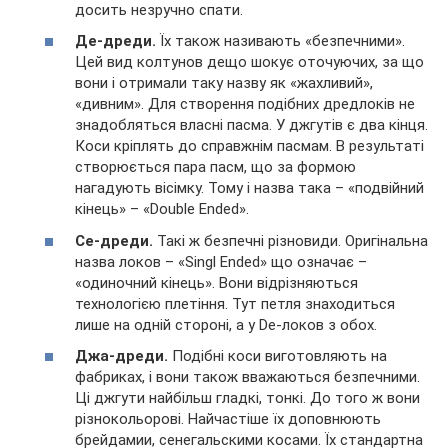
досить незручно спати.
Де-дреди.
Їх також називають «безпечними».
Цей вид колтунов дещо шокує оточуючих, за що
вони і отримали таку назву як «жахливий»,
«дивним». Для створення подібних дредлоків не
знадобляться власні пасма. У джгутів є два кінця.
Коси кріплять до справжнім пасмам. В результаті
створюється пара пасм, що за формою
нагадують вісімку. Тому і назва така – «подвійний
кінець» – «Double Ended».
Се-дреди.
Такі ж безпечні різновиди. Оригінальна
назва локов – «Singl Ended» що означає –
«одиночний кінець». Вони відрізняються
технологією плетіння. Тут петля знаходиться
лише на одній стороні, а у De-локов з обох.
Джа-дреди.
Подібні коси виготовляють на
фабриках, і вони також вважаються безпечними.
Ці джгути найбільш гладкі, тонкі. До того ж вони
різнокольорові. Найчастіше їх доповнюють
брейдамии, сенегальскими косами. Їх стандартна