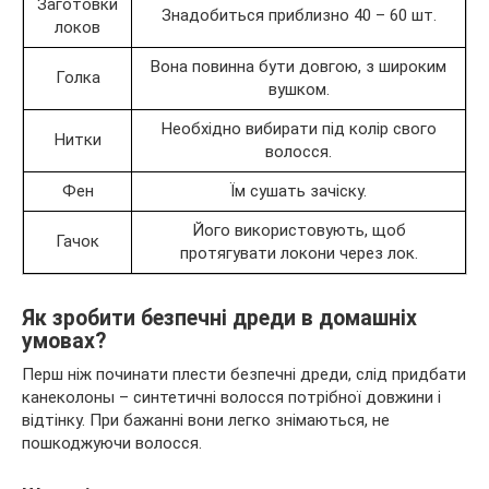
Заготовки
Знадобиться приблизно 40 – 60 шт.
локов
Вона повинна бути довгою, з широким
Голка
вушком.
Необхідно вибирати під колір свого
Нитки
волосся.
Фен
Їм сушать зачіску.
Його використовують, щоб
Гачок
протягувати локони через лок.
Як зробити безпечні дреди в домашніх
умовах?
Перш ніж починати плести безпечні дреди, слід придбати
канеколоны – синтетичні волосся потрібної довжини і
відтінку. При бажанні вони легко знімаються, не
пошкоджуючи волосся.