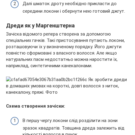
Далі шматок дроту необхідно прикласти до
середини локони і обернути нею готовий джгут.
Дреди як у Маргенштерна
Зачіска відомого репера створена за допомогою
спеціальних гачків. Такі пристосування путають локони,
розташовуючи їх у визначеному порядку. Його джгути
повністю сформовані з власного волосся. Але якщо
натуральних пасм недостатньо можна наростити їх,
наприклад, синтетичними канекалонами.
Схема створення зачіски:
В першу чергу локони слід розділити на зони
зразок квадратів. Товщина дреда залежить від
кількості волосся в пучок.