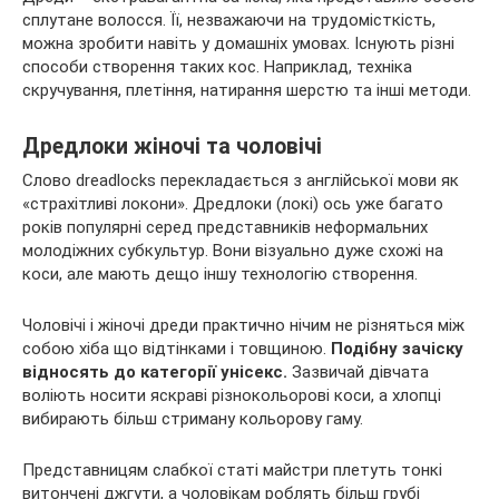
сплутане волосся. Її, незважаючи на трудомісткість,
можна зробити навіть у домашніх умовах. Існують різні
способи створення таких кос. Наприклад, техніка
скручування, плетіння, натирання шерстю та інші методи.
Дредлоки жіночі та чоловічі
Слово dreadlocks перекладається з англійської мови як
«страхітливі локони». Дредлоки (локі) ось уже багато
років популярні серед представників неформальних
молодіжних субкультур. Вони візуально дуже схожі на
коси, але мають дещо іншу технологію створення.
Чоловічі і жіночі дреди практично нічим не різняться між
собою хіба що відтінками і товщиною.
Подібну зачіску
відносять до категорії унісекс.
Зазвичай дівчата
воліють носити яскраві різнокольорові коси, а хлопці
вибирають більш стриману кольорову гаму.
Представницям слабкої статі майстри плетуть тонкі
витончені джгути, а чоловікам роблять більш грубі