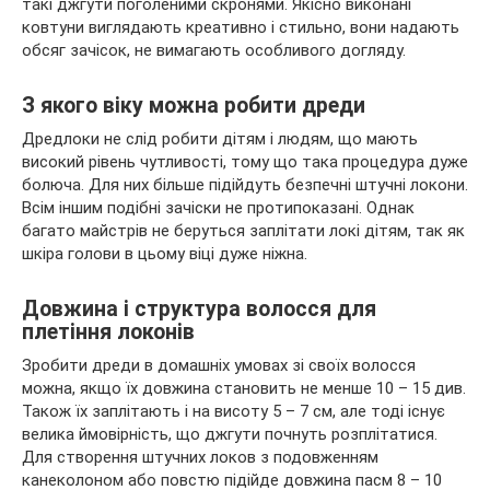
такі джгути поголеними скронями. Якісно виконані
ковтуни виглядають креативно і стильно, вони надають
обсяг зачісок, не вимагають особливого догляду.
З якого віку можна робити дреди
Дредлоки не слід робити дітям і людям, що мають
високий рівень чутливості, тому що така процедура дуже
болюча. Для них більше підійдуть безпечні штучні локони.
Всім іншим подібні зачіски не протипоказані. Однак
багато майстрів не беруться заплітати локі дітям, так як
шкіра голови в цьому віці дуже ніжна.
Довжина і структура волосся для
плетіння локонів
Зробити дреди в домашніх умовах зі своїх волосся
можна, якщо їх довжина становить не менше 10 – 15 див.
Також їх заплітають і на висоту 5 – 7 см, але тоді існує
велика ймовірність, що джгути почнуть розплітатися.
Для створення штучних локов з подовженням
канеколоном або повстю підійде довжина пасм 8 – 10