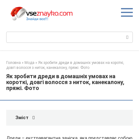
Перейти
до
вмісту
Пошук:
Головна
»
Мода
»
Як зробити дреди в домашніх умовах на короткі,
довгі волосся з ниток, канекалону, пряжі. Фото
Як зробити дреди в домашніх умовах на
короткі, довгі волосся з ниток, канекалону,
пряжі. Фото
Зміст
Дреди – екстравагантна зачіска, яка представляє собою