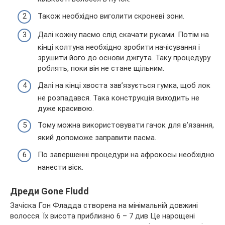
Також необхідно виголити скроневі зони.
Далі кожну пасмо слід скачати руками. Потім на
кінці колтуна необхідно зробити начісування і
зрушити його до основи джгута. Таку процедуру
роблять, поки він не стане щільним.
Далі на кінці хвоста зав’язується гумка, щоб лок
не розпадався. Така конструкція виходить не
дуже красивою.
Тому можна використовувати гачок для в’язання,
який допоможе заправити пасма.
По завершенні процедури на афрокосы необхідно
нанести віск.
Дреди Gone Fludd
Зачіска Гон Фладда створена на мінімальній довжині
волосся. Їх висота приблизно 6 – 7 див Це нарощені