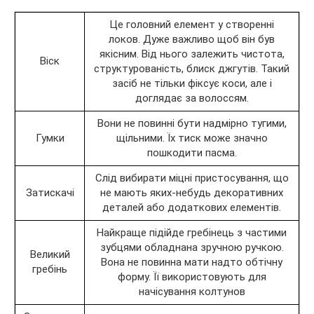
Це головний елемент у створенні
локов. Дуже важливо щоб він був
якісним. Від нього залежить чистота,
Віск
структурованість, блиск джгутів. Такий
засіб не тільки фіксує коси, але і
доглядає за волоссям.
Вони не повинні бути надмірно тугими,
Гумки
щільними. Їх тиск може значно
пошкодити пасма.
Слід вибирати міцні пристосування, що
Затискачі
не мають яких-небудь декоративних
деталей або додаткових елементів.
Найкраще підійде гребінець з частими
зубцями обладнана зручною ручкою.
Великий
Вона не повинна мати надто обтічну
гребінь
форму. Її використовують для
начісування колтунов