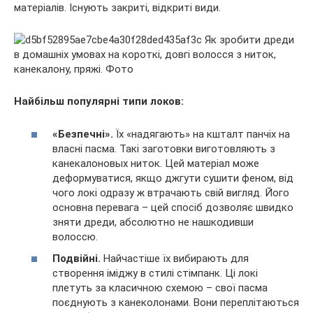
матеріалів. Існують закриті, відкриті види.
Найбільш популярні типи локов:
«Безпечні».
Їх «надягають» на кшталт панчіх на
власні пасма. Такі заготовки виготовляють з
канекалоновых ниток. Цей матеріал може
деформуватися, якщо джгути сушити феном, від
чого локі одразу ж втрачають свій вигляд. Його
основна перевага – цей спосіб дозволяє швидко
зняти дреди, абсолютно не нашкодивши
волоссю.
Подвійні.
Найчастіше їх вибирають для
створення іміджу в стилі стімпанк. Ці локі
плетуть за класичною схемою – свої пасма
поєднують з канеколонами. Вони переплітаються