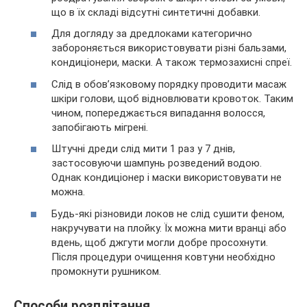
що в їх складі відсутні синтетичні добавки.
Для догляду за дредлоками категорично
забороняється використовувати різні бальзами,
кондиціонери, маски. А також термозахисні спреї.
Слід в обов’язковому порядку проводити масаж
шкіри голови, щоб відновлювати кровоток. Таким
чином, попереджається випадання волосся,
запобігають мігрені.
Штучні дреди слід мити 1 раз у 7 днів,
застосовуючи шампунь розведений водою.
Однак кондиціонер і маски використовувати не
можна.
Будь-які різновиди локов не слід сушити феном,
накручувати на плойку. Їх можна мити вранці або
вдень, щоб джгути могли добре просохнути.
Після процедури очищення ковтуни необхідно
промокнути рушником.
Способи розплітання