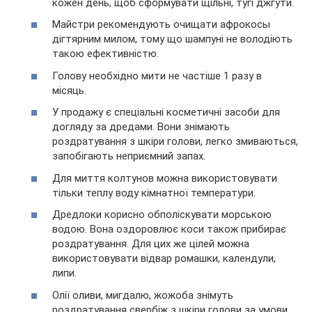
кожен день, щоб сформувати щільні, тугі джгути.
Майстри рекомендують очищати афрокосы
дігтярним милом, тому що шампуні не володіють
такою ефективністю.
Голову необхідно мити не частіше 1 разу в
місяць.
У продажу є спеціальні косметичні засоби для
догляду за дредами. Вони знімають
роздратування з шкіри голови, легко змиваються,
запобігають неприємний запах.
Для миття колтунов можна використовувати
тільки теплу воду кімнатної температури.
Дредлоки корисно обполіскувати морською
водою. Вона оздоровлює коси також прибирає
роздратування. Для цих же цілей можна
використовувати відвар ромашки, календули,
липи.
Олії оливи, мигдалю, жожоба знімуть
роздратування свербіж з шкіри голови за умови,