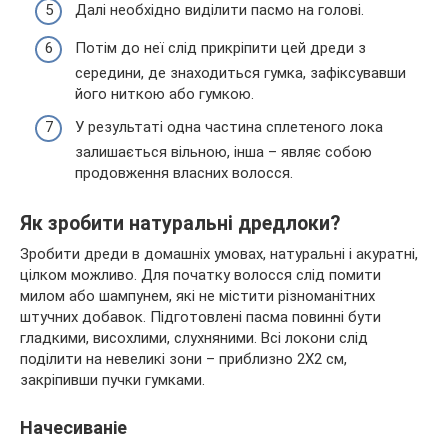
Далі необхідно виділити пасмо на голові.
Потім до неї слід прикріпити цей дреди з
середини, де знаходиться гумка, зафіксувавши
його ниткою або гумкою.
У результаті одна частина сплетеного лока
залишається вільною, інша – являє собою
продовження власних волосся.
Як зробити натуральні дредлоки?
Зробити дреди в домашніх умовах, натуральні і акуратні,
цілком можливо. Для початку волосся слід помити
милом або шампунем, які не містити різноманітних
штучних добавок. Підготовлені пасма повинні бути
гладкими, висохлими, слухняними. Всі локони слід
поділити на невеликі зони – приблизно 2X2 см,
закріпивши пучки гумками.
Начесиваніе