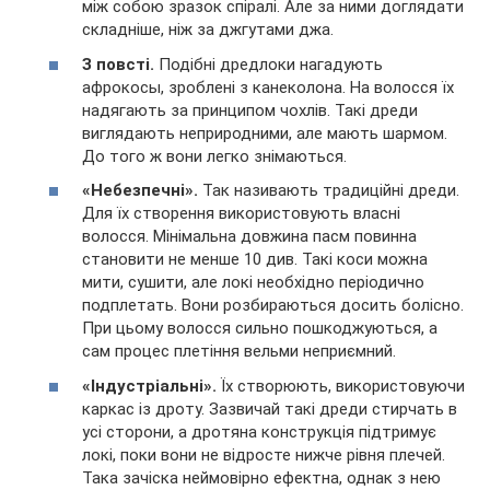
між собою зразок спіралі. Але за ними доглядати
складніше, ніж за джгутами джа.
З повсті.
Подібні дредлоки нагадують
афрокосы, зроблені з канеколона. На волосся їх
надягають за принципом чохлів. Такі дреди
виглядають неприродними, але мають шармом.
До того ж вони легко знімаються.
«Небезпечні».
Так називають традиційні дреди.
Для їх створення використовують власні
волосся. Мінімальна довжина пасм повинна
становити не менше 10 див. Такі коси можна
мити, сушити, але локі необхідно періодично
подплетать. Вони розбираються досить болісно.
При цьому волосся сильно пошкоджуються, а
сам процес плетіння вельми неприємний.
«Індустріальні».
Їх створюють, використовуючи
каркас із дроту. Зазвичай такі дреди стирчать в
усі сторони, а дротяна конструкція підтримує
локі, поки вони не відросте нижче рівня плечей.
Така зачіска неймовірно ефектна, однак з нею