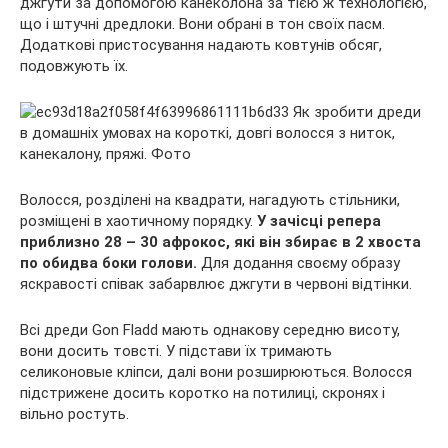
джгути за допомогою канеколона за тією ж технологією,
що і штучні дредлоки. Вони обрані в тон своїх пасм.
Додаткові пристосування надають ковтунів обсяг,
подовжують їх.
Волосся, розділені на квадрати, нагадують стільники,
розміщені в хаотичному порядку.
У зачісці репера
приблизно 28 – 30 афрокос, які він збирає в 2 хвоста
по обидва боки голови.
Для додання своєму образу
яскравості співак забарвлює джгути в червоні відтінки.
Всі дреди Gon Fladd мають однакову середню висоту,
вони досить товсті. У підстави їх тримають
селиконовые кліпси, далі вони розширюються. Волосся
підстрижене досить коротко на потилиці, скронях і
вільно ростуть.