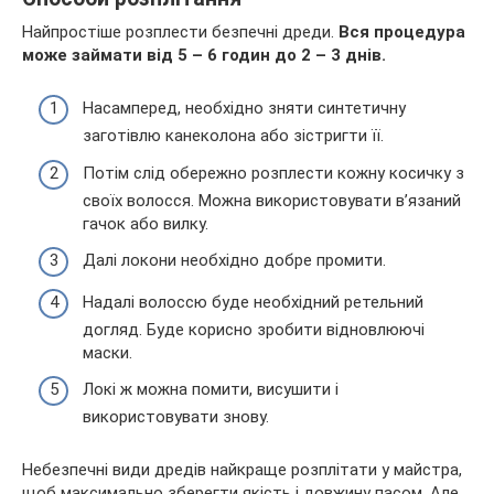
Найпростіше розплести безпечні дреди.
Вся процедура
може займати від 5 – 6 годин до 2 – 3 днів.
Насамперед, необхідно зняти синтетичну
заготівлю канеколона або зістригти її.
Потім слід обережно розплести кожну косичку з
своїх волосся. Можна використовувати в’язаний
гачок або вилку.
Далі локони необхідно добре промити.
Надалі волоссю буде необхідний ретельний
догляд. Буде корисно зробити відновлюючі
маски.
Локі ж можна помити, висушити і
використовувати знову.
Небезпечні види дредів найкраще розплітати у майстра,
щоб максимально зберегти якість і довжину пасом. Але