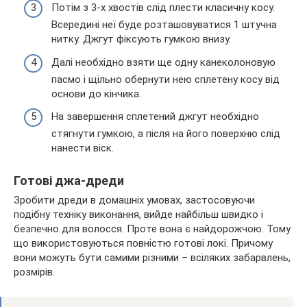
Потім з 3-х хвостів слід плести класичну косу.
Всередині неї буде розташовуватися 1 штучна
нитку. Джгут фіксують гумкою внизу.
Далі необхідно взяти ще одну канеколоновую
пасмо і щільно обернути нею сплетену косу від
основи до кінчика.
На завершення сплетений джгут необхідно
стягнути гумкою, а після на його поверхню слід
нанести віск.
Готові джа-дреди
Зробити дреди в домашніх умовах, застосовуючи
подібну техніку виконання, вийде найбільш швидко і
безпечно для волосся. Проте вона є найдорожчою. Тому
що використовуються повністю готові локі. Причому
вони можуть бути самими різними – всіляких забарвлень,
розмірів.