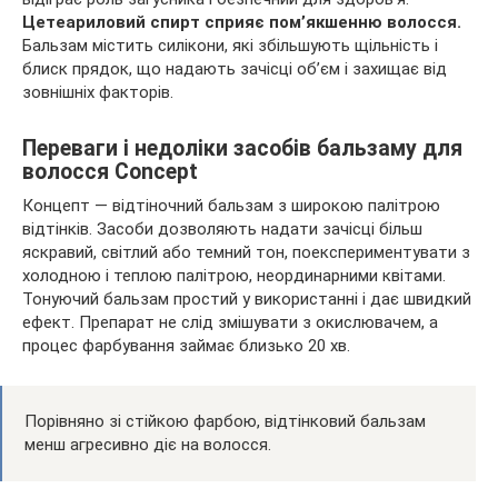
Цетеариловий спирт сприяє пом’якшенню волосся.
Бальзам містить силікони, які збільшують щільність і
блиск прядок, що надають зачісці об’єм і захищає від
зовнішніх факторів.
Переваги і недоліки засобів бальзаму для
волосся Concept
Концепт — відтіночний бальзам з широкою палітрою
відтінків. Засоби дозволяють надати зачісці більш
яскравий, світлий або темний тон, поекспериментувати з
холодною і теплою палітрою, неординарними квітами.
Тонуючий бальзам простий у використанні і дає швидкий
ефект. Препарат не слід змішувати з окислювачем, а
процес фарбування займає близько 20 хв.
Порівняно зі стійкою фарбою, відтінковий бальзам
менш агресивно діє на волосся.