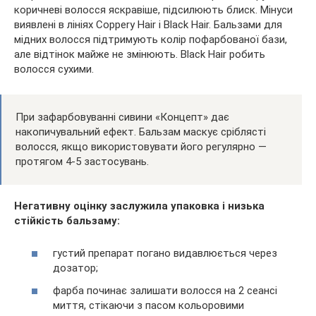
коричневі волосся яскравіше, підсилюють блиск. Мінуси
виявлені в лініях Coppery Hair і Black Hair. Бальзами для
мідних волосся підтримують колір пофарбованої бази,
але відтінок майже не змінюють. Black Hair робить
волосся сухими.
При зафарбовуванні сивини «Концепт» дає
накопичувальний ефект. Бальзам маскує сріблясті
волосся, якщо використовувати його регулярно —
протягом 4-5 застосувань.
Негативну оцінку заслужила упаковка і низька
стійкість бальзаму:
густий препарат погано видавлюється через
дозатор;
фарба починає залишати волосся на 2 сеансі
миття, стікаючи з пасом кольоровими