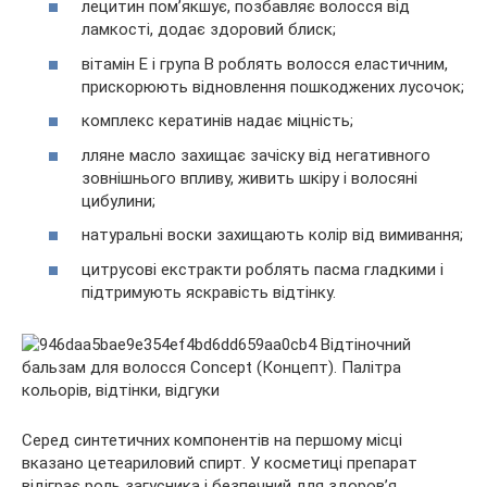
лецитин пом’якшує, позбавляє волосся від
ламкості, додає здоровий блиск;
вітамін E і група B роблять волосся еластичним,
прискорюють відновлення пошкоджених лусочок;
комплекс кератинів надає міцність;
лляне масло захищає зачіску від негативного
зовнішнього впливу, живить шкіру і волосяні
цибулини;
натуральні воски захищають колір від вимивання;
цитрусові екстракти роблять пасма гладкими і
підтримують яскравість відтінку.
Серед синтетичних компонентів на першому місці
вказано цетеариловий спирт. У косметиці препарат
відіграє роль загусника і безпечний для здоров’я.