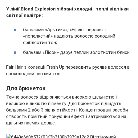
У лінії Blond Explosion зібрані холодні і теплі відтінки
світлої палітри:
бальзами «Арктика», «Ефект перлин» і
«попелястий» надають волоссю холодний
сріблястий тон;
бальзам «Пісок» дарує теплий золотистий блиск.
Fair Hair з колекції Fresh Up переводить русяве волосся в
прохолодний світлий тон.
Для брюнеток
Темне волосся відрізняються високою щільністю і
великою кількістю пігменту. Для брюнеток підійдуть
бальзами 2 або 3 рівня стійкості. Концентровані засоби
створять помітний тонуючий ефект і затримаються на
щільних пасмах довше.