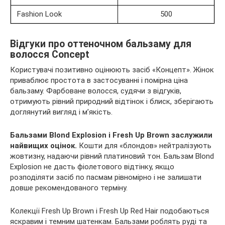
Fashion Look
500
Відгуки про оттеночном бальзаму для
волосся Concept
Користувачі позитивно оцінюють засіб «Концепт». Жінок
приваблює простота в застосуванні і помірна ціна
бальзаму. Фарбоване волосся, судячи з відгуків,
отримують рівний природний відтінок і блиск, зберігають
доглянутий вигляд і м’якість.
Бальзами Blond Explosion і Fresh Up Brown заслужили
найвищих оцінок.
Кошти для «блондов» нейтралізують
жовтизну, надаючи рівний платиновий тон. Бальзам Blond
Explosion не дасть фіолетового відтінку, якщо
розподіляти засіб по пасмам рівномірно і не залишати
довше рекомендованого терміну.
Колекції Fresh Up Brown і Fresh Up Red Hair подобаються
яскравим і темним шатенкам. Бальзами роблять руді та