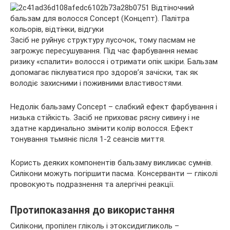
Засіб не руйнує структуру лусочок, тому пасмам не
загрожує пересушування. Під час фарбування немає
ризику «спалити» волосся і отримати опік шкіри. Бальзам
допомагає піклуватися про здоров’я зачіски, так як
володіє захисними і поживними властивостями.
Недолік бальзаму Concept – слабкий ефект фарбування і
низька стійкість. Засіб не приховає рясну сивину і не
здатне кардинально змінити колір волосся. Ефект
тонування тьмяніє після 1-2 сеансів миття.
Користь деяких компонентів бальзаму викликає сумнів.
Силікони можуть погіршити пасма. Консерванти — гліколі
провокують подразнення та алергічні реакції.
Протипоказання до використання
Силікони, пропілен гліколь і этоксидигликоль –