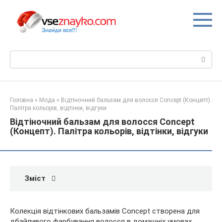
Перейти
до
вмісту
Пошук:
Головна
»
Мода
»
Відтіночний бальзам для волосся Concept (Концепт).
Палітра кольорів, відтінки, відгуки
Відтіночний бальзам для волосся Concept
(Концепт). Палітра кольорів, відтінки, відгуки
Зміст
Колекція відтінкових бальзамів Concept створена для
дбайливого фарбування волосся в домашніх умовах.