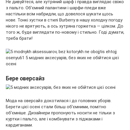
Не дивуйтеся, але хутряний шарф і правда виглядає свіжо
з пальто. Об’ємний палантини і шарфи-пледи вже
настільки всім набридли, що довелося шукати щось
нове. Тонкі хустки в стилі Burberry в нашу холодну погоду
нікого не врятують, а ось хутряна горжетка — цілком. До
того ж, буде виглядати по-новому і стильно. Годі думати,
треба брати!
Бере оверсайз
Мода на оверсайз докотилася і до головних уборів.
Берети цієї осені стали більш об’ємними, помітно
об’ємніше. Дизайнери пропонують носити не тільки з
куртки і пальто, але і комбінувати з піджаками і
кардиганами.