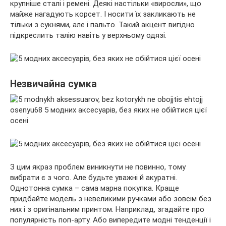
крупніше сталі і ремені. Деякі настільки «виросли», що
майже нагадують корсет. І носити їх закликають не
тільки з сукнями, але і пальто. Такий акцент вигідно
підкреслить талію навіть у верхньому одязі.
Незвичайна сумка
З цим якраз проблем виникнути не повинно, тому
вибрати є з чого. Але будьте уважні й акуратні.
Однотонна сумка – сама марна покупка. Краще
придбайте модель з невеликими ручками або зовсім без
них і з оригінальним принтом. Наприклад, згадайте про
популярність поп-арту. Або випередите модні тенденції і