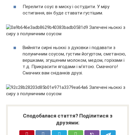
Перелити соус в миску і остудити. У міру
остигання, він буде ставати густішим.
Вийняти сирні ньоккі з духовки і подавати з
полуничним соусом, густим йогуртом, сметаною,
вершками, згущеним молоком, медом, горіхами і
т.д. Прикрасити ягодами і м’ятою. Смачного!
Смачних вам сніданків друзі.
Сподобалася стаття? Поділитися з
друзями: