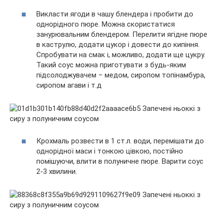
Викласти ягоди в чашу блендера і пробити до
однорідного пюре. Можна скористатися
занурювальним блендером. Перелити ягідне пюре
в каструлю, додати цукор і довести до кипіння.
Спробувати на смак і, можливо, додати ще цукру.
Такий соус можна приготувати з будь-яким
підсолоджувачем – медом, сиропом топінамбура,
сиропом агави і т.д
Крохмаль розвести в 1 ст.л. води, перемішати до
однорідної маси і тонкою цівкою, постійно
помішуючи, влити в полуничне пюре. Варити соус
2-3 хвилини.