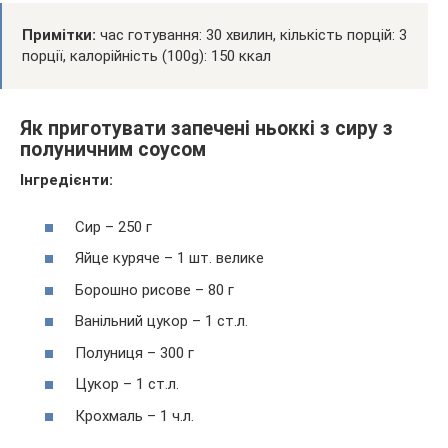
Примітки:
час готування: 30 хвилин, кількість порцій: 3
порції, калорійність (100g): 150 ккал
Як приготувати запечені ньоккі з сиру з
полуничним соусом
Інгредієнти:
Сир – 250 г
Яйце куряче – 1 шт. велике
Борошно рисове – 80 г
Ванільний цукор – 1 ст.л.
Полуниця – 300 г
Цукор – 1 ст.л.
Крохмаль – 1 ч.л.