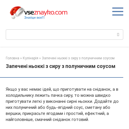
Перейти
до
вмісту
Пошук:
Головна
»
Кулінарія
»
Запечені ньоккі з сиру з полуничним соусом
Запечені ньоккі з сиру з полуничним соусом
Якщо у вас немає ідей, що приготувати на сніданок, а в
холодильнику лежить пачка сиру, то можна швидко
приготувати легкі у виконанні сирні ньокки. Додайте до
них полуничний або будь-ягідний соус, сметану або
вершки, прикрасьте ягодами і простий, ефектний, а
найголовніше, смачний сніданок готовий.