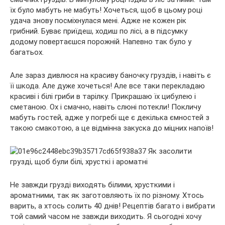
їх було мабуть не мабуть! Хочеться, щоб в цьому році
удача знову посміхнулася мені. Адже не кожен рік
грибний. Буває приїдеш, ходиш по лісі, а в підсумку
додому
повертаєшся порожній. Напевно так було у
багатьох.
Але зараз дивлюся на красиву баночку груздів, і навіть є
її шкода. Але дуже хочеться! Але все таки перекладаю
красиві і білі гриби в тарілку. Прикрашаю їх цибулею і
сметаною. Ох і смачно, навіть слюні потекли! Покличу
мабуть гостей, адже у погребі ще є декілька ємностей з
такою смакотою, а це відмінна закуска до міцних напоїв!
Не завжди грузді виходять білими, хрусткими і
ароматними, так як заготовляють їх по різному. Хтось
варить, а хтось солить 40 днів! Рецептів багато і вибрати
той самий часом не завжди виходить. Я сьогодні хочу