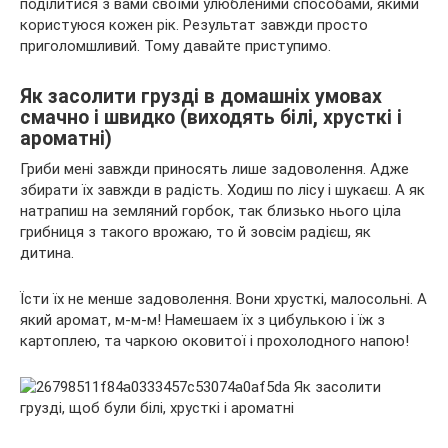
поділитися з вами своїми улюбленими способами, якими
користуюся кожен рік. Результат завжди просто
приголомшливий. Тому давайте приступимо.
Як засолити грузді в домашніх умовах
смачно і швидко (виходять білі, хрусткі і
ароматні)
Гриби мені завжди приносять лише задоволення. Адже
збирати їх завжди в радість. Ходиш по лісу і шукаєш. А як
натрапиш на земляний горбок, так близько нього ціла
грибниця з такого врожаю, то й зовсім радієш, як
дитина.
Їсти їх не менше задоволення. Вони хрусткі, малосольні. А
який аромат, м-м-м! Намешаем їх з цибулькою і їж з
картоплею, та чаркою оковитої і прохолодного напою!