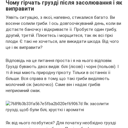
Чому гірчать грузді після засолювання і як
виправити
Уявіть ситуацію, з якої, напевно, стикалися багато. Ви
восени солили гриби. І ось довгоочікуваний день, коли ви
дістаєте баночку і відкриваєте її. Пробуєте один грибу,
другий, третій. Плюетесь і морщитеся, так як всі гіркі
плоди. Є такі не хочеться, але викидати шкода. Від чого
це і як виправити?
Відповідь на це питання проста і я на нього відповім.
Грузді бувають двох видів: білі (лісові) і чорні (польові). І
ті й інші мають природну гіркоту. Тільки в останніх її
більше. Вся справа в тому, що такі гриби виділяють
молочний сік (молочко). Саме він і надає грибів
неприємний смак.
Як від нього позбутися? Для початку необхідно грузді