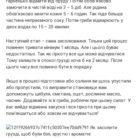
гарненько відмити від бруду. Потім обов’язково
замочити в чистій воді на 3 – 5 діб. Але рідина
обов’язково міняти кожні 5 – 6 годин. Так піде більша
частина неприємного соку. Потім гриби відварюють у
двох водах по 15 – 20 хвилин.
Наступний етап – сама засолювання. Тільки цей процес
повинен тривати мінімум 1 місяць. Але і цього буває
недостатньо. Так як гіркоту все ще може відчуватися.
Тому залиште в спокої грузді хоча б на 2 місяці. Після
цього часу все повинно бути в порядку.
Якщо в процесі підготовки або соління ви щось упустили
або пропустили, то виправити становище вам
допоможуть цибуля, сметана, оцет, рослинне масло,
часник. Додавайте їх в гриби, роблячи при цьому салат. У
вас вийде відмінна закуска і вся гіркота при цьому
пом’якшиться або зовсім не відчувається!