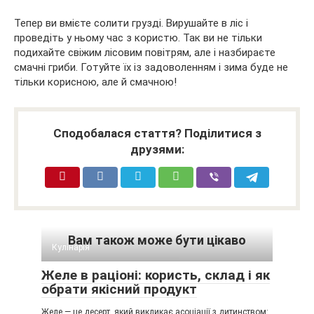
Тепер ви вмієте солити грузді. Вирушайте в ліс і
проведіть у ньому час з користю. Так ви не тільки
подихайте свіжим лісовим повітрям, але і назбираєте
смачні гриби. Готуйте їх із задоволенням і зима буде не
тільки корисною, але й смачною!
Сподобалася стаття? Поділитися з
друзями:
Вам також може бути цікаво
Кулінарія
Желе в раціоні: користь, склад і як
обрати якісний продукт
Желе — це десерт, який викликає асоціації з дитинством: