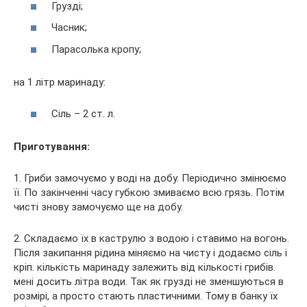
Грузді;
Часник;
Парасолька кропу;
на 1 літр маринаду:
Сіль – 2 ст. л.
Приготування:
1. Гриби замочуємо у воді на добу. Періодично змінюємо
її. По закінченні часу губкою змиваємо всю грязь. Потім
чисті знову замочуємо ще на добу.
2. Складаємо їх в каструлю з водою і ставимо на вогонь.
Після закипання рідина міняємо на чисту і додаємо сіль і
кріп. кількість маринаду залежить від кількості грибів.
мені досить літра води. Так як грузді не зменшуються в
розмірі, а просто стають пластичними. Тому в банку їх