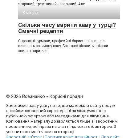
яскравий, тремтливий і солодкий. Але
Кулінарія
Скільки часу варити каву у турці?
Смачні рецепти
Справжні гурмани, професійні бариста взагалі не
визнають розчинну каву. Багатьох цікавить, скільки
хвилин вариться
© 2026 Всезнайко - Корисні поради
Звертаємо вашу увагу на те, що матеріали сайту несуть
ознайомлювальний характер і ні за яких умов не є
публічною офертою або методиками для лікування.
Копіювання матеріалу дозволяється лише зі зворотним
посиланням, всі права на статті належать їх авторам. З
усіх питань пишіть нам на сторінці
Зворотній зв’язок
|
Політика конфіденційності
|
Про сайт