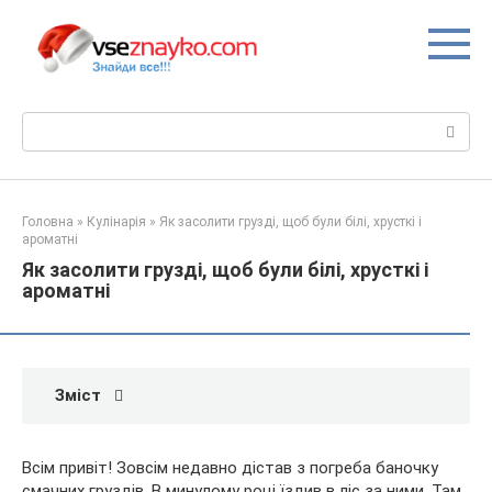
Перейти
до
вмісту
Пошук:
Головна
»
Кулінарія
»
Як засолити грузді, щоб були білі, хрусткі і
ароматні
Як засолити грузді, щоб були білі, хрусткі і
ароматні
Зміст
Всім привіт! Зовсім недавно дістав з погреба баночку
смачних груздів. В минулому році їздив в ліс за ними. Там