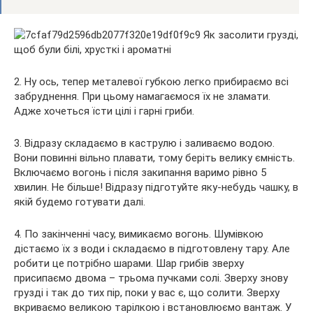
2. Ну ось, тепер металевої губкою легко прибираємо всі
забруднення. При цьому намагаємося їх не зламати.
Адже хочеться їсти цілі і гарні гриби.
3. Відразу складаємо в каструлю і заливаємо водою.
Вони повинні вільно плавати, тому беріть велику ємність.
Включаємо вогонь і після закипання варимо рівно 5
хвилин. Не більше! Відразу підготуйте яку-небудь чашку, в
якій будемо готувати далі.
4. По закінченні часу, вимикаємо вогонь. Шумівкою
дістаємо їх з води і складаємо в підготовлену тару. Але
робити це потрібно шарами. Шар грибів зверху
присипаємо двома – трьома пучками солі. Зверху знову
грузді і так до тих пір, поки у вас є, що солити. Зверху
вкриваємо великою тарілкою і встановлюємо вантаж. У