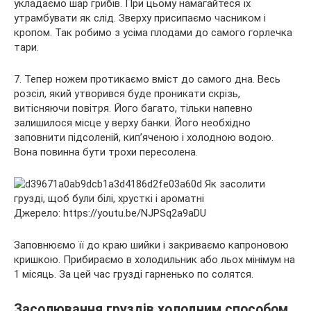
укладаємо шар грибів. При цьому намагайтеся їх
утрамбувати як слід. Зверху присипаємо часником і
кропом. Так робимо з усіма плодами до самого горлечка
тари.
7. Тепер ножем протикаємо вміст до самого дна. Весь
розсіл, який утворився буде проникати скрізь,
витісняючи повітря. Його багато, тільки напевно
залишилося місце у верху банки. Його необхідно
заповнити підсоленій, кип’яченою і холодною водою.
Вона повинна бути трохи пересолена.
Джерело: https://youtu.be/NJPSq2a9aDU
Заповнюємо її до краю шийки і закриваємо капроновою
кришкою. Прибираємо в холодильник або льох мінімум на
1 місяць. За цей час грузді гарненько по солятся.
Засолювання груздів холодним способом