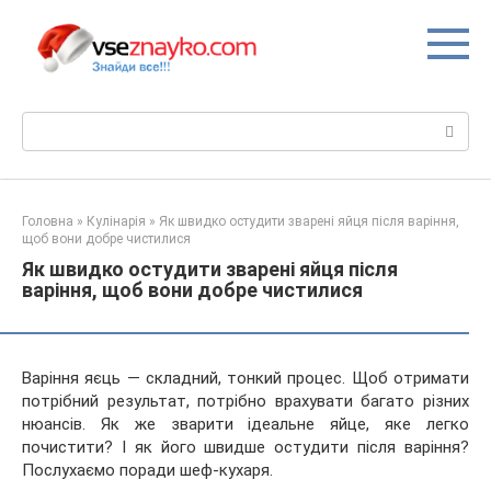
Перейти
до
вмісту
Пошук:
Головна
»
Кулінарія
»
Як швидко остудити зварені яйця після варіння,
щоб вони добре чистилися
Як швидко остудити зварені яйця після
варіння, щоб вони добре чистилися
Варіння яєць — складний, тонкий процес. Щоб отримати
потрібний результат, потрібно врахувати багато різних
нюансів. Як же зварити ідеальне яйце, яке легко
почистити? І як його швидше остудити після варіння?
Послухаємо поради шеф-кухаря.