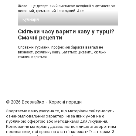
Желе — це десерт, який викликає асоціації з дитинством:
яскравий, тремтливий і солодкий. Але
Кулінарія
Скільки часу варити каву у турці?
Смачні рецепти
Справжні гурмани, професійні бариста взагалі не
визнають розчинну каву. Багатьох цікавить, скільки
хвилин вариться
© 2026 Всезнайко - Корисні поради
Звертаємо вашу увагу на те, що матеріали сайту несуть
ознайомлювальний характер і ні за яких умов не є
публічною офертою або методиками для лікування.
Копіювання матеріалу дозволяється лише зі зворотним
посиланням, всі права на статті належать їх авторам. З