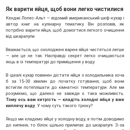
Як варити яйця, щоб вони легко
чистилися
Кенджі Лопес-Альт — відомий американський шеф-кухар і
автор книг на кулінарну тематику. Він розповів, як
потрібно варити яйця, щоб домогтися легкого очищення
від шкаралупи.
Вважається, що охолоджені варені яйця чистяться легше
— але це не так. Насправді секрет легко очищаються
яєць в їх температурі до приміщення у воду.
В ідеалі кухар повинен дістати яйця з холодильника хоча
б за 15-30 хвилин до початку готування, щоб вони
встигли потеплішати до кімнатної температури. Але ми
розуміємо, що далеко не завжди є така можливість.
Тому ось вам хитрість — кладіть холодні яйця у вже
киплячу воду
. У чому суть такого трюку?
Якщо ми кладемо яйце у холодну воду, а потім доводимо
до кипіння, то білок щільно прилипає до шкаралупі. З-за