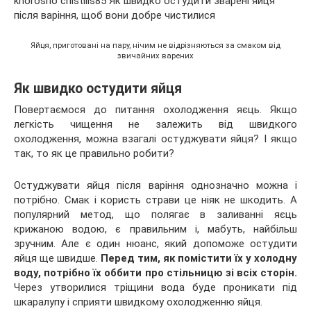
Яйця, приготовані на пару, нічим не відрізняються за смаком від
звичайних варених
Як швидко остудити яйця
Повертаємося до питання охолодження яєць. Якщо
легкість чищення не залежить від швидкого
охолодження, можна взагалі остуджувати яйця? І якщо
так, то як це правильно робити?
Остуджувати яйця після варіння однозначно можна і
потрібно. Смак і користь страви це ніяк не шкодить. А
популярний метод, що полягає в заливанні яєць
крижаною водою, є правильним і, мабуть, найбільш
зручним. Але є один нюанс, який допоможе остудити
яйця ще швидше.
Перед тим, як помістити їх у холодну
воду, потрібно їх оббити про стільницю зі всіх сторін.
Через утворилися тріщини вода буде проникати під
шкаралупу і сприяти швидкому охолодженню яйця.