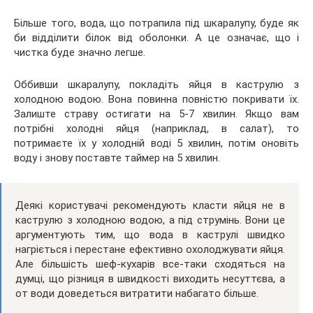
Більше того, вода, що потрапила під шкаралупу, буде як
би відділити білок від оболонки. А це означає, що і
чистка буде значно легше.
Оббивши шкаралупу, покладіть яйця в каструлю з
холодною водою. Вона повинна повністю покривати їх.
Залиште страву остигати на 5-7 хвилин. Якщо вам
потрібні холодні яйця (наприклад, в салат), то
потримаєте їх у холодній воді 5 хвилин, потім оновіть
воду і знову поставте таймер на 5 хвилин.
Деякі користувачі рекомендують класти яйця не в
каструлю з холодною водою, а під струмінь. Вони це
аргументують тим, що вода в каструлі швидко
нагріється і перестане ефективно охолоджувати яйця.
Але більшість шеф-кухарів все-таки сходяться на
думці, що різниця в швидкості виходить несуттєва, а
от води доведеться витратити набагато більше.