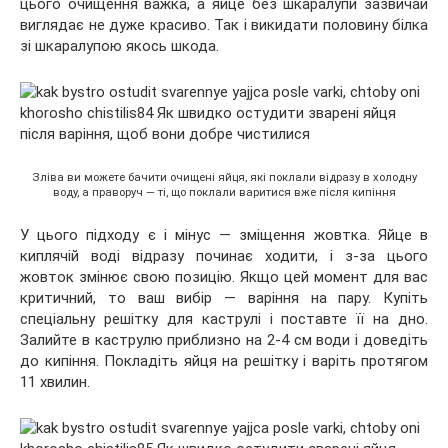
цього очищення важка, а яйце без шкаралупи зазвичай
виглядає не дуже красиво. Так і викидати половину білка
зі шкаралупою якось шкода.
Зліва ви можете бачити очищені яйця, які поклали відразу в холодну
воду, а праворуч — ті, що поклали варитися вже після кипіння
У цього підходу є і мінус — зміщення жовтка. Яйце в
киплячій воді відразу починає ходити, і з-за цього
жовток змінює свою позицію. Якщо цей момент для вас
критичний, то ваш вибір — варіння на пару. Купіть
спеціальну решітку для каструлі і поставте її на дно.
Залийте в каструлю приблизно на 2-4 см води і доведіть
до кипіння. Покладіть яйця на решітку і варіть протягом
11 хвилин.