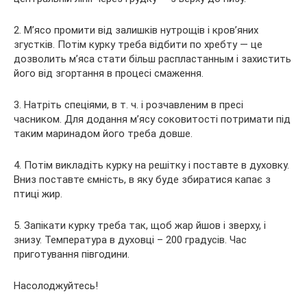
2. М’ясо промити від залишків нутрощів і кров’яних
згустків. Потім курку треба відбити по хребту — це
дозволить м’яса стати більш распластанным і захистить
його від згортання в процесі смаження.
3. Натріть спеціями, в т. ч. і розчавленим в пресі
часником. Для додання м’ясу соковитості потримати під
таким маринадом його треба довше.
4. Потім викладіть курку на решітку і поставте в духовку.
Вниз поставте ємність, в яку буде збиратися капає з
птиці жир.
5. Запікати курку треба так, щоб жар йшов і зверху, і
знизу. Температура в духовці – 200 градусів. Час
приготування півгодини.
Насолоджуйтесь!