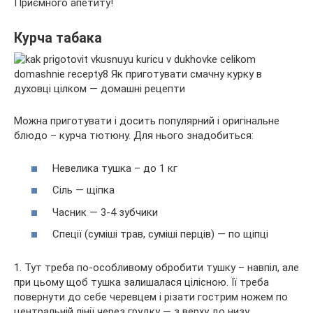
Приємного апетиту!
Курча табака
Можна приготувати і досить популярний і оригінальне
блюдо – курча тютюну. Для нього знадобиться:
Невелика тушка – до 1 кг
Сіль — щіпка
Часник — 3-4 зубчики
Спеції (суміші трав, суміші перців) — по щіпці
1. Тут треба по-особливому обробити тушку – навпіл, але
при цьому щоб тушка залишалася цілісною. Її треба
повернути до себе черевцем і різати гострим ножем по
центральній лінії через грудку — з верху до низу.