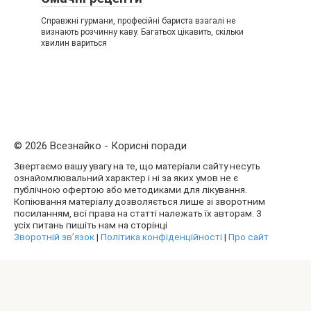
Справжні гурмани, професійні бариста взагалі не
визнають розчинну каву. Багатьох цікавить, скільки
хвилин вариться
© 2026 Всезнайко - Корисні поради
Звертаємо вашу увагу на те, що матеріали сайту несуть
ознайомлювальний характер і ні за яких умов не є
публічною офертою або методиками для лікування.
Копіювання матеріалу дозволяється лише зі зворотним
посиланням, всі права на статті належать їх авторам. З
усіх питань пишіть нам на сторінці
Зворотній зв’язок
|
Політика конфіденційності
|
Про сайт