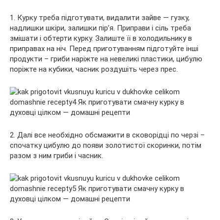
1. Курку треба підготувати, видалити зайве — гузку,
надлишки шкіри, залишки пір’я. Приправи і сіль треба
змішати і обтерти курку. Залиште її в холодильнику в
приправах на ніч. Перед приготуванням підготуйте інші
продукти – гриби наріжте на невеликі пластики, цибулю
поріжте на кубики, часник роздушіть через прес.
2. Далі все необхідно обсмажити в сковорідці по черзі –
спочатку цибулю до появи золотистої скоринки, потім
разом з ним гриби і часник.