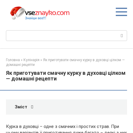
Перейти
до
вмісту
Пошук:
Головна
»
Кулінарія
»
Як приготувати смачну курку в духовці цілком —
домашні рецепти
Як приготувати смачну курку в духовці цілком
— домашні рецепти
Зміст
Курка в духовці – одне з смачних і простих страв. При
цьому варіантів її приготування дуже багато – деякі з них