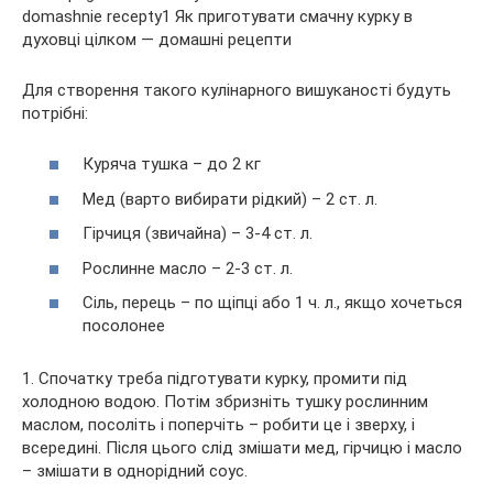
Для створення такого кулінарного вишуканості будуть
потрібні:
Куряча тушка – до 2 кг
Мед (варто вибирати рідкий) – 2 ст. л.
Гірчиця (звичайна) – 3-4 ст. л.
Рослинне масло – 2-3 ст. л.
Сіль, перець – по щіпці або 1 ч. л., якщо хочеться
посолонее
1. Спочатку треба підготувати курку, промити під
холодною водою. Потім збризніть тушку рослинним
маслом, посоліть і поперчіть – робити це і зверху, і
всередині. Після цього слід змішати мед, гірчицю і масло
– змішати в однорідний соус.