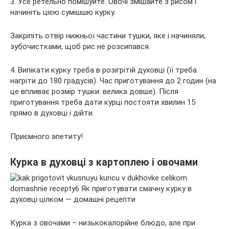
3. Усе ретельно помішуйте. Овочі змішайте з рисом і
начиніть цією сумішшю курку.
Закріпіть отвір нижньої частини тушки, яке і начиняли,
зубочистками, щоб рис не розсипався.
4. Випікати курку треба в розігрітій духовці (її треба
нагріти до 180 градусів). Час приготування до 2 годин (на
це впливає розмір тушки: велика довше). Після
приготування треба дати курці постояти хвилин 15
прямо в духовці і дійти.
Приємного апетиту!
Курка в духовці з картоплею і овочами
Курка з овочами – низькокалорійне блюдо, але при