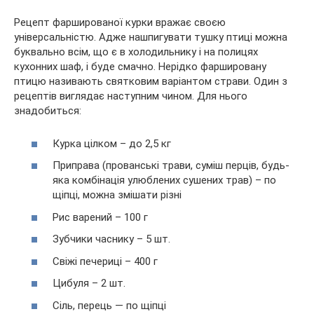
Рецепт фаршированої курки вражає своєю
універсальністю. Адже нашпигувати тушку птиці можна
буквально всім, що є в холодильнику і на полицях
кухонних шаф, і буде смачно. Нерідко фаршировану
птицю називають святковим варіантом страви. Один з
рецептів виглядає наступним чином. Для нього
знадобиться:
Курка цілком – до 2,5 кг
Приправа (прованські трави, суміш перців, будь-
яка комбінація улюблених сушених трав) – по
щіпці, можна змішати різні
Рис варений – 100 г
Зубчики часнику – 5 шт.
Свіжі печериці – 400 г
Цибуля – 2 шт.
Сіль, перець — по щіпці