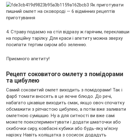
4. Страву подаємо на стіл відразу ж гарячим, переклавши
на порційну тарілку. Для краси і апетиту можна зверху
посипати тертим сиром або зеленню.
Приємного апетиту!
Рецепт соковитого омлету з помідорами
та цибулею
Самий соковитий омлет виходить з помідорами! Так і
фарб томати вносять в це яєчне блюдо. До речі,
набагато цікавіше виходить смак, якщо овоч спочатку
обсмажити з ріпчастою цибулею, а потім вже заливати
омлетною сумішшю. Ну а для ситності ви вже самі
можете поекспериментувати і додати шматочки або
скибочки сиру, ковбасні кубики або будь-яку м’ясну
нарізку. Навіть коліщатка з сосисок додадуть