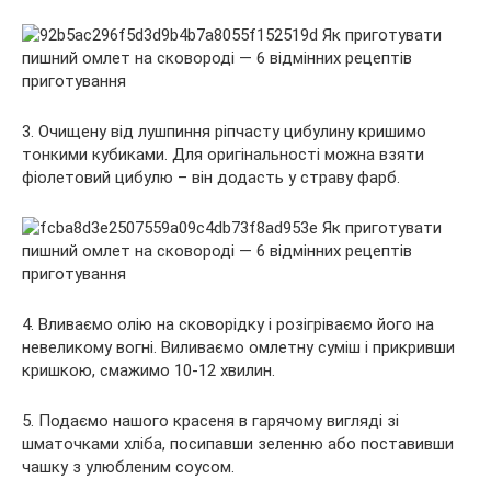
3. Очищену від лушпиння ріпчасту цибулину кришимо
тонкими кубиками. Для оригінальності можна взяти
фіолетовий цибулю – він додасть у страву фарб.
4. Вливаємо олію на сковорідку і розігріваємо його на
невеликому вогні. Виливаємо омлетну суміш і прикривши
кришкою, смажимо 10-12 хвилин.
5. Подаємо нашого красеня в гарячому вигляді зі
шматочками хліба, посипавши зеленню або поставивши
чашку з улюбленим соусом.