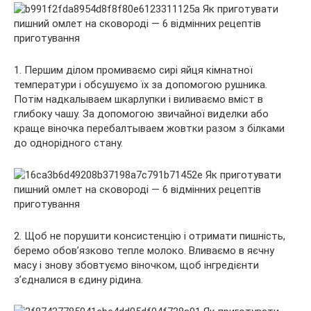
1. Першим ділом промиваємо сирі яйця кімнатної
температури і обсушуємо їх за допомогою рушника.
Потім надкалываем шкарлупки і виливаємо вміст в
глибоку чашу. За допомогою звичайної виделки або
краще віночка перебалтываем жовтки разом з білками
до однорідного стану.
2. Щоб не порушити консистенцію і отримати пишність,
беремо обов’язково тепле молоко. Вливаємо в яєчну
масу і знову збовтуємо віночком, щоб інгредієнти
з’єдналися в єдину рідина.