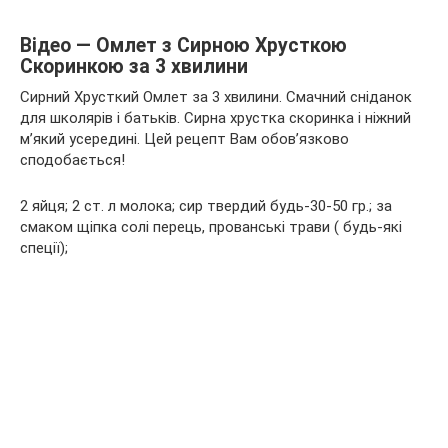
Відео — Омлет з Сирною Хрусткою
Скоринкою за 3 хвилини
Сирний Хрусткий Омлет за 3 хвилини. Смачний сніданок
для школярів і батьків. Сирна хрустка скоринка і ніжний
м’який усередині. Цей рецепт Вам обов’язково
сподобається!
2 яйця; 2 ст. л молока; сир твердий будь-30-50 гр.; за
смаком щіпка солі перець, прованські трави ( будь-які
спеції);