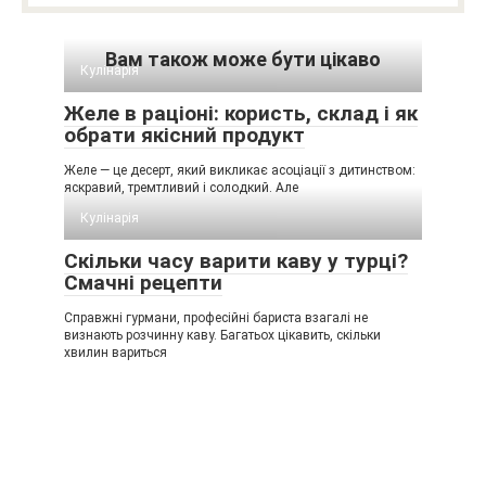
Вам також може бути цікаво
Кулінарія
Желе в раціоні: користь, склад і як
обрати якісний продукт
Желе — це десерт, який викликає асоціації з дитинством:
яскравий, тремтливий і солодкий. Але
Кулінарія
Скільки часу варити каву у турці?
Смачні рецепти
Справжні гурмани, професійні бариста взагалі не
визнають розчинну каву. Багатьох цікавить, скільки
хвилин вариться