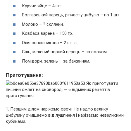
Куряче яйце – 4 шт.
Болгарський перець, ріпчасту цибулю – по 1 шт.
Молоко – ? склянки.
Ковбаса варена – 150 гр.
Олія соняшникова – 2 ст. л.
Сіль, мелений чорний перець – за смаком.
Помідори, зелень – за бажанням.
Приготування:
1. Першим ділом наріжемо овочі. Не надто велику
цибулину очищаємо від лушпиння і нарізаємо невеликими
кубиками.