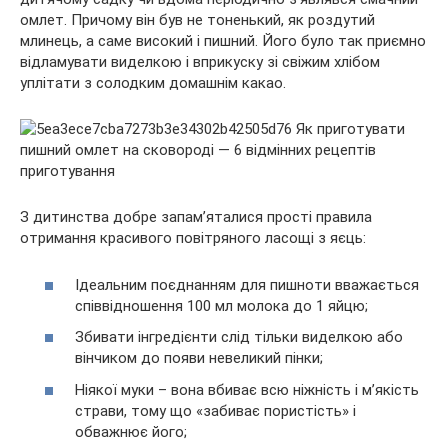
омлет. Причому він був не тоненький, як роздутий
млинець, а саме високий і пишний. Його було так приємно
відламувати виделкою і вприкуску зі свіжим хлібом
уплітати
з солодким домашнім какао.
З дитинства добре запам’яталися прості правила
отримання красивого повітряного ласощі з яєць:
Ідеальним поєднанням для пишноти вважається
співвідношення 100 мл молока до 1 яйцю;
Збивати інгредієнти слід тільки виделкою або
вінчиком до появи невеликий пінки;
Ніякої муки – вона вбиває всю ніжність і м’якість
страви, тому що «забиває пористість» і
обважнює його;