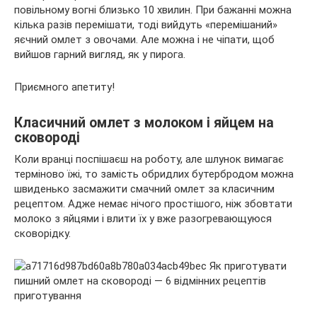
повільному вогні близько 10 хвилин. При бажанні можна
кілька разів перемішати, тоді вийдуть «перемішаний»
яєчний омлет з овочами. Але можна і не чіпати, щоб
вийшов гарний вигляд, як у пирога.
Приємного апетиту!
Класичний омлет з молоком і яйцем на
сковороді
Коли вранці поспішаєш на роботу, але шлунок вимагає
терміново їжі, то замість обридлих бутербродом можна
швиденько засмажити смачний омлет за класичним
рецептом. Адже немає нічого простішого, ніж збовтати
молоко з яйцями і влити їх у вже разогревающуюся
сковорідку.