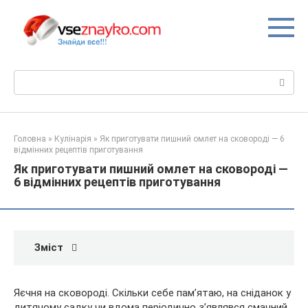
Перейти
до
вмісту
Пошук:
Головна
»
Кулінарія
»
Як приготувати пишний омлет на сковороді — 6
відмінних рецептів приготування
Як приготувати пишний омлет на сковороді —
6 відмінних рецептів приготування
Зміст
Яєчня на сковороді. Скільки себе пам’ятаю, на сніданок у
дитячому садку чи вдома періодично з’являвся смачний