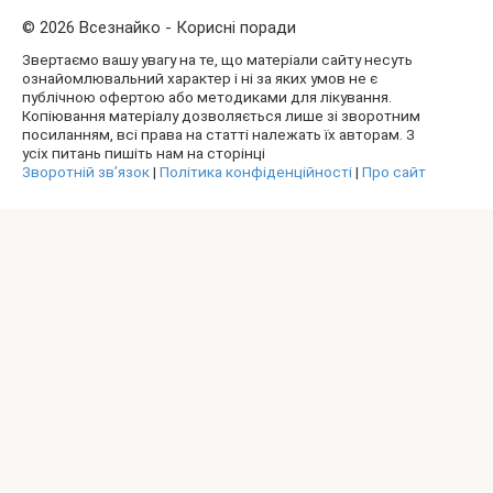
© 2026 Всезнайко - Корисні поради
Звертаємо вашу увагу на те, що матеріали сайту несуть
ознайомлювальний характер і ні за яких умов не є
публічною офертою або методиками для лікування.
Копіювання матеріалу дозволяється лише зі зворотним
посиланням, всі права на статті належать їх авторам. З
усіх питань пишіть нам на сторінці
Зворотній зв’язок
|
Політика конфіденційності
|
Про сайт