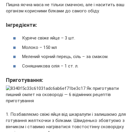
Пишна яєчна маса не тільки смачною, але і наситить ваш
організм корисними білками до самого обіду.
Інгредієнти:
Куряче свіже яйце – 3 шт.
Молоко – 150 мл
Мелений чорний перець, сіль – за смаком.
Соняшникова олія – 1 ст. л.
Приготування:
1. Позбавляємо свіжі яйця від шкаралупи і залишаємо для
готування желткочки з білками. Швиденько збовтуємо з
вінчиком і ставимо нагріватися товстостінну сковорідку