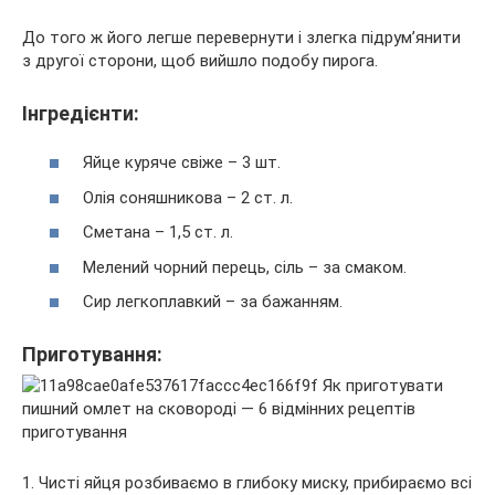
До того ж його легше перевернути і злегка підрум’янити
з другої сторони, щоб вийшло подобу пирога.
Інгредієнти:
Яйце куряче свіже – 3 шт.
Олія соняшникова – 2 ст. л.
Сметана – 1,5 ст. л.
Мелений чорний перець, сіль – за смаком.
Сир легкоплавкий – за бажанням.
Приготування:
1. Чисті яйця розбиваємо в глибоку миску, прибираємо всі