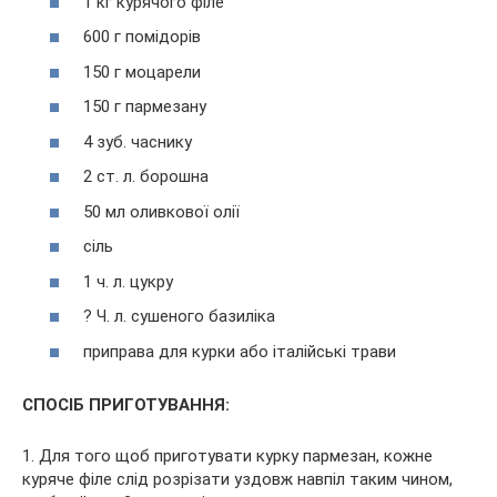
1 кг курячого філе
600 г помідорів
150 г моцарели
150 г пармезану
4 зуб. часнику
2 ст. л. борошна
50 мл оливкової олії
сіль
1 ч. л. цукру
? Ч. л. сушеного базиліка
приправа для курки або італійські трави
СПОСІБ ПРИГОТУВАННЯ:
1. Для того щоб приготувати курку пармезан, кожне
куряче філе слід розрізати уздовж навпіл таким чином,