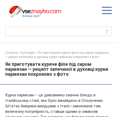
Перейти
до
вмісту
Пошук:
Головна
»
Кулінарія
»
Як приготувати куряче філе під сиром пармезан
— рецепт запеченої в духовці курки пармезан покроково з фото
Як приготувати куряче філе під сиром
пармезан — рецепт запеченої в духовці курки
пармезан покроково з фото
Курка пармезан – це дивовижно смачне блюдо в
італійському стилі, яке було винайдено в Сполучених
Штатах Америки вихідцями з Італії і завоювали там
величезну популярність, ставши одним із символів