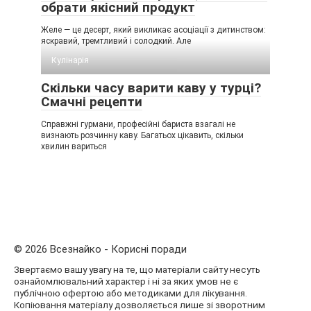
обрати якісний продукт
Желе — це десерт, який викликає асоціації з дитинством:
яскравий, тремтливий і солодкий. Але
Кулінарія
Скільки часу варити каву у турці?
Смачні рецепти
Справжні гурмани, професійні бариста взагалі не
визнають розчинну каву. Багатьох цікавить, скільки
хвилин вариться
© 2026 Всезнайко - Корисні поради
Звертаємо вашу увагу на те, що матеріали сайту несуть
ознайомлювальний характер і ні за яких умов не є
публічною офертою або методиками для лікування.
Копіювання матеріалу дозволяється лише зі зворотним