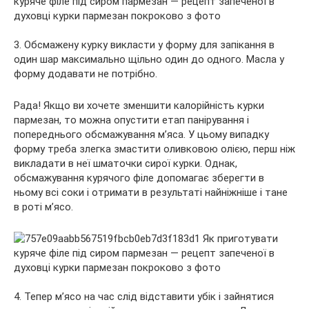
3. Обсмажену курку викласти у форму для запікання в
один шар максимально щільно один до одного. Масла у
форму додавати не потрібно.
Рада! Якщо ви хочете зменшити калорійність курки
пармезан, то можна опустити етап панірування і
попереднього обсмажування м’яса. У цьому випадку
форму треба злегка змастити оливковою олією, перш ніж
викладати в неї шматочки сирої курки. Однак,
обсмажування курячого філе допомагає зберегти в
ньому всі соки і отримати в результаті найніжніше і тане
в роті м’ясо.
4. Тепер м’ясо на час слід відставити убік і зайнятися