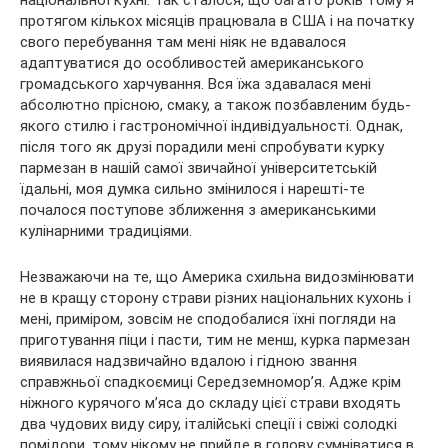
національної кухні. Так сталося, що багато років тому я
протягом кількох
місяців працювала в США і на початку
свого перебування там мені ніяк не вдавалося
адаптуватися до особливостей американського
громадського харчування. Вся їжа здавалася мені
абсолютно прісною, смаку, а також позбавленим будь-
якого стилю і гастрономічної індивідуальності. Однак,
після того як друзі порадили мені спробувати курку
пармезан в нашій самої звичайної університетській
їдальні, моя думка сильно змінилося і нарешті-те
почалося поступове зближення з американськими
кулінарними традиціями.
Незважаючи на те, що Америка схильна видозмінювати
не в кращу сторону страви різних національних кухонь і
мені, приміром, зовсім не сподобалися їхні погляди на
приготування піци і пасти, тим не менш, курка пармезан
виявилася надзвичайно вдалою і гідною звання
справжньої спадкоємиці Середземномор’я. Адже крім
ніжного курячого м’яса до складу цієї страви входять
два чудових виду сиру, італійські спеції і свіжі солодкі
помідори, тому нікому не прийде в голову сумніватися в