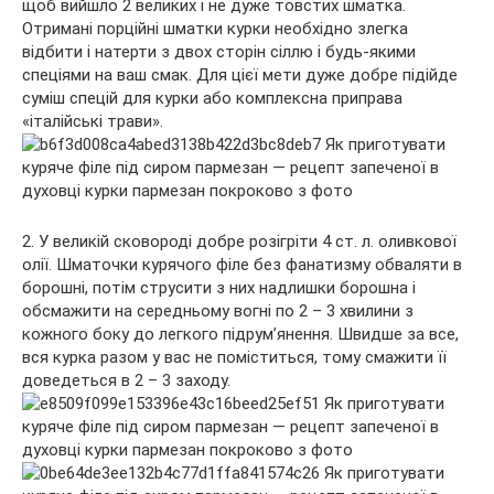
щоб вийшло 2 великих і не дуже товстих шматка.
Отримані порційні шматки курки необхідно злегка
відбити і натерти з двох сторін сіллю і будь-якими
спеціями на ваш смак. Для цієї мети дуже добре підійде
суміш спецій для курки або комплексна приправа
«італійські трави».
2. У великій сковороді добре розігріти 4 ст. л. оливкової
олії. Шматочки курячого філе без фанатизму обваляти в
борошні, потім струсити з них надлишки борошна і
обсмажити на середньому вогні по 2 – 3 хвилини з
кожного боку до легкого підрум’янення. Швидше за все,
вся курка разом у вас не поміститься, тому смажити її
доведеться в 2 – 3 заходу.