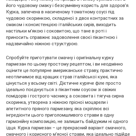
його чудовому смаку і безсумнівну користь для здоров’я.
Курка, запечена в насиченому томатному соусі під
чудовою скоринкою, складеної з двох контрастних за
смаком і консистенцією італійських сирів, виходить
настільки м’якою і соковитою, що тане в роті і
приносить справжнє задоволення своєї пікантною і
надзвичайно ніжною структурою.
Спробуйте приготувати смачну і оригінальну курку
пармезан по цьому простому рецептом, і ви неодмінно
оціните це популярне американське страву, практично
неотличимое від кращих страв італійської кухні, яка
цінується у всьому світі. Дієтичне куряче філе просто
ідеально поєднується з пікантним соусом зі свіжих
помідорів і гострого часнику, а соковита і тягуча сирна
скоринка, утворена з ніжною прісної моцарели і
апетитного пряного пармезану, яка скріплює всі
інгредієнти цього приголомшливого страви в одну
гармонійну композицію, не залишить байдужим ні одного
їдця. Курка пармезан – це прекрасний варіант смачного,
смачного і корисного м’ясної страви, яка ідеально підійде