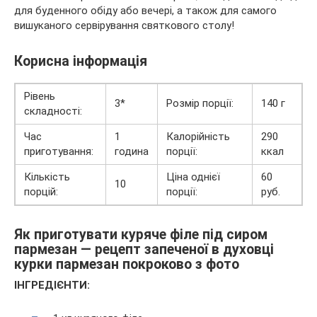
для буденного обіду або вечері, а також для самого
вишуканого сервірування святкового столу!
Корисна інформація
Рівень
3*
Розмір порції:
140 г
складності:
Час
1
Калорійність
290
приготування:
година
порції:
ккал
Кількість
Ціна однієї
60
10
порцій:
порції:
руб.
Як приготувати куряче філе під сиром
пармезан — рецепт запеченої в духовці
курки пармезан покроково з фото
ІНГРЕДІЄНТИ: