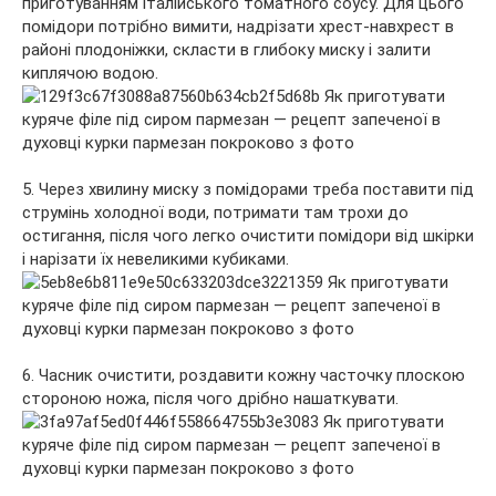
приготуванням італійського томатного соусу. Для цього
помідори потрібно вимити, надрізати хрест-навхрест в
районі плодоніжки, скласти в глибоку миску і залити
киплячою водою.
5. Через хвилину миску з помідорами треба поставити під
струмінь холодної води, потримати там трохи до
остигання, після чого легко очистити помідори від шкірки
і нарізати їх невеликими кубиками.
6. Часник очистити, роздавити кожну часточку плоскою
стороною ножа, після чого дрібно нашаткувати.