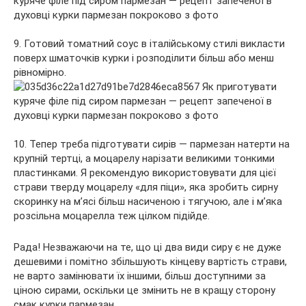
9. Готовий томатний соус в італійському стилі викласти
поверх шматочків курки і розподілити більш або менш
рівномірно.
10. Тепер треба підготувати сирів — пармезан натерти на
крупній тертці, а моцарелу нарізати великими тонкими
пластинками. Я рекомендую використовувати для цієї
страви тверду моцарелу «для піци», яка зробить сирну
скоринку на м’ясі більш насиченою і тягучою, але і м’яка
розсільна моцарелла теж цілком підійде.
Рада! Незважаючи на те, що ці два види сиру є не дуже
дешевими і помітно збільшують кінцеву вартість страви,
не варто замінювати їх іншими, більш доступними за
ціною сирами, оскільки це змінить не в кращу сторону
смак курки пармезан.