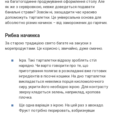
на багатогодинне продумування оформлення столу. Але
як же з сервіровкою, невже доведеться подавати
банальні страви? Зовсім ні, заощадити час красиво
допоможуть тарталетки. Це універсальна основа для
абсолютно різних
начинок – від заморожених до гарячих.
Рибна начинка
За старою традицією свято багате на закуски з
морепродуктами. Це корисно і, звичайно, дуже смачно.
Ікра. Такі тарталетки відразу зроблять стіл
нарядно. Чи варто говорити про те, що
приготування полягає в розкладанні вже готових
інгредієнтів в пісочні кошики. На дно тарталетки
викладається невелика порція кисломолочного
сиру, укрити його необхідно ікрою. Для контрасту
зверху кладеться зелень, наприклад, кропова
гілочка.
Ще одна варіація з ікрою. На цей раз з авокадо.
Фрукт потрібно пюрировать, взбризнувши