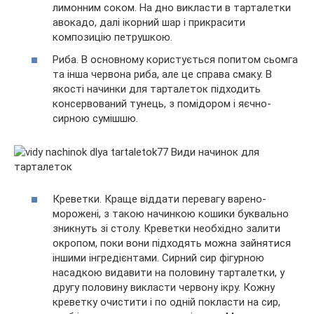
лимонним соком. На дно викласти в тарталетки
авокадо, далі ікорний шар і прикрасити
композицію петрушкою.
Риба. В основному користується попитом сьомга
та інша червона риба, але це справа смаку. В
якості начинки для тарталеток підходить
консервований тунець, з помідором і яєчно-
сирною сумішшю.
Креветки. Краще віддати перевагу варено-
морожені, з такою начинкою кошики буквально
зникнуть зі столу. Креветки необхідно залити
окропом, поки вони підходять можна зайнятися
іншими інгредієнтами. Сирний сир фігурною
насадкою видавити на половину тарталетки, у
другу половину викласти червону ікру. Кожну
креветку очистити і по одній покласти на сир,