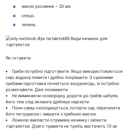
масло рослинне – 20 мл;
спеції;
зелень.
Як готувати:
Гриби потрібно підготувати. Якщо використовуються
сирі, відразу помити і дрібно покришити. З сушеними
грибами підготовка почнеться заздалегідь, їх потрібно
розмочувати. Далі посмажити.
Не вимикаючи сковорідку, додати до грибів цибуля,
його теж слід якомога дрібніше нарізати.
Поки суміш охолоджується, потерти сир, пересипати
його петрушкою і змішати з грибною масою.
Ложкою викласти отриману начинку і запекти
тарталетки. Довго тримати не треба, вистачить 10 хв