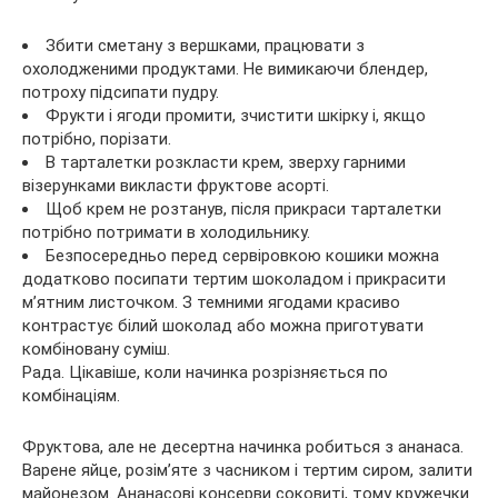
Збити сметану з вершками, працювати з
охолодженими продуктами. Не вимикаючи блендер,
потроху підсипати пудру.
Фрукти і ягоди промити, зчистити шкірку і, якщо
потрібно, порізати.
В тарталетки розкласти крем, зверху гарними
візерунками викласти фруктове асорті.
Щоб крем не розтанув, після прикраси тарталетки
потрібно потримати в холодильнику.
Безпосередньо перед сервіровкою кошики можна
додатково посипати тертим шоколадом і прикрасити
м’ятним листочком. З темними ягодами красиво
контрастує білий шоколад або можна приготувати
комбіновану суміш.
Рада. Цікавіше, коли начинка розрізняється по
комбінаціям.
Фруктова, але не десертна начинка робиться з ананаса.
Варене яйце, розім’яте з часником і тертим сиром, залити
майонезом. Ананасові консерви соковиті, тому кружечки