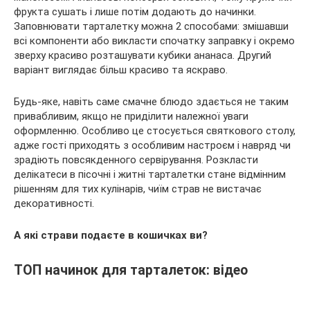
фрукта сушать і лише потім додають до начинки.
Заповнювати тарталетку можна 2 способами: змішавши
всі компоненти або викласти спочатку заправку і окремо
зверху красиво розташувати кубики ананаса. Другий
варіант виглядає більш красиво та яскраво.
Будь-яке, навіть саме смачне блюдо здається не таким
привабливим, якщо не приділити належної уваги
оформленню. Особливо це стосується святкового столу,
адже гості приходять з особливим настроєм і навряд чи
зрадіють повсякденного сервірування. Розкласти
делікатеси в пісочні і житні тарталетки стане відмінним
рішенням для тих кулінарів, чиїм страв не вистачає
декоративності.
А які страви подаєте в кошичках ви?
ТОП начинок для тарталеток: відео