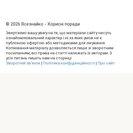
© 2026 Всезнайко - Корисні поради
Звертаємо вашу увагу на те, що матеріали сайту несуть
ознайомлювальний характер і ні за яких умов не є
публічною офертою або методиками для лікування.
Копіювання матеріалу дозволяється лише зі зворотним
посиланням, всі права на статті належать їх авторам. З
усіх питань пишіть нам на сторінці
Зворотній зв’язок
|
Політика конфіденційності
|
Про сайт