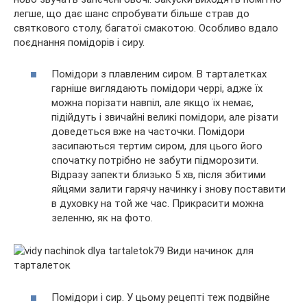
легше, що дає шанс спробувати більше страв до
святкового столу, багатої смакотою. Особливо вдало
поєднання помідорів і сиру.
Помідори з плавленим сиром. В тарталетках
гарніше виглядають помідори черрі, адже їх
можна порізати навпіл, але якщо їх немає,
підійдуть і звичайні великі помідори, але різати
доведеться вже на часточки. Помідори
засипаються тертим сиром, для цього його
спочатку потрібно не забути підморозити.
Відразу запекти близько 5 хв, після збитими
яйцями залити гарячу начинку і знову поставити
в духовку на той же час. Прикрасити можна
зеленню, як на фото.
Помідори і сир. У цьому рецепті теж подвійне