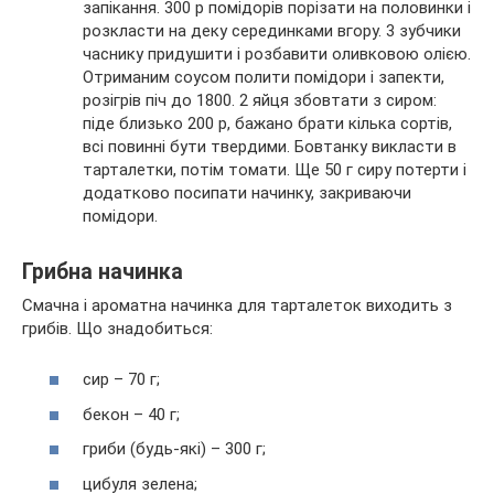
запікання. 300 р помідорів порізати на половинки і
розкласти на деку серединками вгору. 3 зубчики
часнику придушити і розбавити оливковою олією.
Отриманим соусом полити помідори і запекти,
розігрів піч до 1800. 2 яйця збовтати з сиром:
піде близько 200 р, бажано брати кілька сортів,
всі повинні бути твердими. Бовтанку викласти в
тарталетки, потім томати. Ще 50 г сиру потерти і
додатково посипати начинку, закриваючи
помідори.
Грибна начинка
Смачна і ароматна начинка для тарталеток виходить з
грибів. Що знадобиться:
сир – 70 г;
бекон – 40 г;
гриби (будь-які) – 300 г;
цибуля зелена;