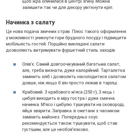
щоб ікра опинилася в центрі згину. Можна
залишити так чи для декору увіткнути кріп.
Начинка з салату
Це нова подача звичних страв. Плюс такого оформлення
у можливості уникнути гори брудного посуду і підвищити
мобільність гостей. Порційно викладені салати
дозволяють витримувати фуршетний стиль заходів.
Олів’є. Самий довгоочікуваний багатьма салат,
але, треба визнати, дуже калорійний. Тарталетка
замінить хліб і дозволить насолодитися салатом
довше, ніж якщо б він просто лежав в тарілці.
Крабовий. З крабового м’яса (250 г), 3 яєць і
цибулі виходить в міру гостра і дуже смачна
начинка. М’ясо і цибулю тушкувати на сковороді,
яйця зварити. Заправка зі сметани з часником
замінить майонез. Попередньо соус
рекомендується також тушкувати, щоб став
густішим, але це необов’язково.