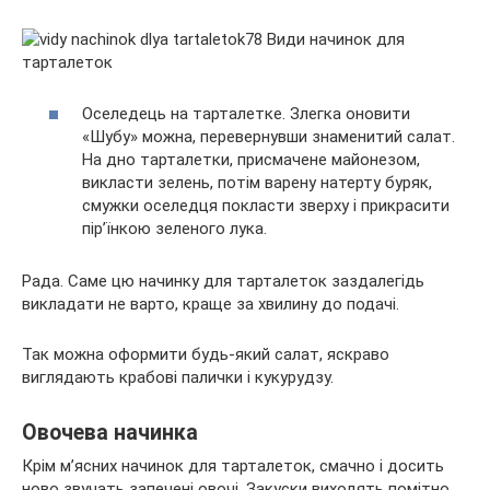
Оселедець на тарталетке. Злегка оновити
«Шубу» можна, перевернувши знаменитий салат.
На дно тарталетки, присмачене майонезом,
викласти зелень, потім варену натерту буряк,
смужки оселедця покласти зверху і прикрасити
пір’їнкою зеленого лука.
Рада. Саме цю начинку для тарталеток заздалегідь
викладати не варто, краще за хвилину до подачі.
Так можна оформити будь-який салат, яскраво
виглядають крабові палички і кукурудзу.
Овочева начинка
Крім м’ясних начинок для тарталеток, смачно і досить
ново звучать запечені овочі. Закуски виходять помітно