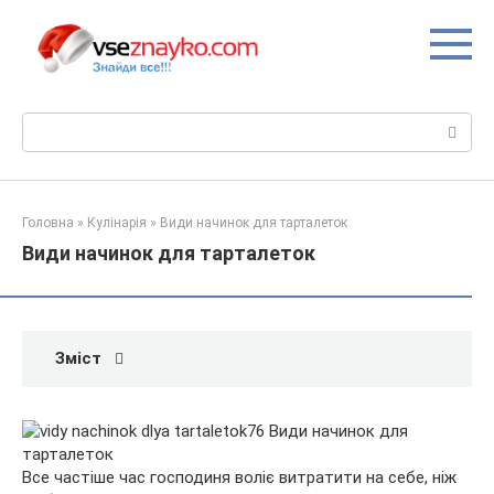
Перейти
до
вмісту
Пошук:
Головна
»
Кулінарія
»
Види начинок для тарталеток
Види начинок для тарталеток
Зміст
Все частіше час господиня воліє витратити на себе, ніж