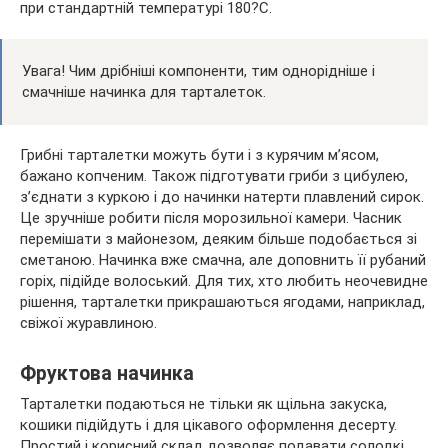
при стандартній температурі 180?С.
Увага! Чим дрібніші компоненти, тим однорідніше і
смачніше начинка для тарталеток.
Грибні тарталетки можуть бути і з курячим м’ясом,
бажано копченим. Також підготувати гриби з цибулею,
з’єднати з куркою і до начинки натерти плавлений сирок.
Це зручніше робити після морозильної камери. Часник
перемішати з майонезом, деяким більше подобається зі
сметаною. Начинка вже смачна, але доповнить її рубаний
горіх, підійде волоський. Для тих, хто любить неочевидне
рішення, тарталетки прикрашаються ягодами, наприклад,
свіжої журавлиною.
Фруктова начинка
Тарталетки подаються не тільки як щільна закуска,
кошики підійдуть і для цікавого оформлення десерту.
Простий і корисний склад дозволяє подавати солодкі