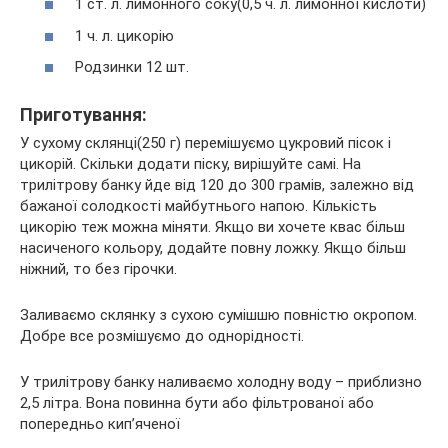
1 ст. л. лимонного соку(0,5 ч. л. лимонної кислоти)
1 ч. л. цикорію
Родзинки 12 шт.
Приготування:
У сухому склянці(250 г) перемішуємо цукровий пісок і
цикорій. Скільки додати піску, вирішуйте самі. На
трилітрову банку йде від 120 до 300 грамів, залежно від
бажаної солодкості майбутнього напою. Кількість
цикорію теж можна міняти. Якщо ви хочете квас більш
насиченого кольору, додайте повну ложку. Якщо більш
ніжний, то без гірочки.
Заливаємо склянку з сухою сумішшю повністю окропом.
Добре все розмішуємо до однорідності.
У трилітрову банку наливаємо холодну воду – приблизно
2,5 літра. Вона повинна бути або фільтрованої або
попередньо кип’яченої