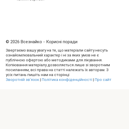
© 2026 Всезнайко - Корисні поради
Звертаємо вашу увагу на те, що матеріали сайту несуть
ознайомлювальний характер і ні за яких умов не є
публічною офертою або методиками для лікування.
Копіювання матеріалу дозволяється лише зі зворотним
посиланням, всі права на статті належать їх авторам. З
усіх питань пишіть нам на сторінці
Зворотній зв’язок
|
Політика конфіденційності
|
Про сайт