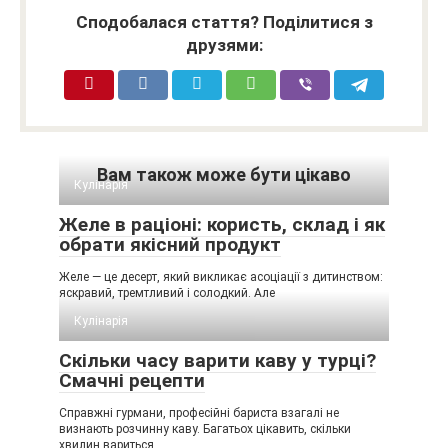
Сподобалася стаття? Поділитися з
друзями:
Вам також може бути цікаво
Кулінарія
Желе в раціоні: користь, склад і як
обрати якісний продукт
Желе — це десерт, який викликає асоціації з дитинством:
яскравий, тремтливий і солодкий. Але
Кулінарія
Скільки часу варити каву у турці?
Смачні рецепти
Справжні гурмани, професійні бариста взагалі не
визнають розчинну каву. Багатьох цікавить, скільки
хвилин вариться