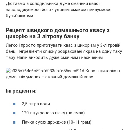
Дістаємо з холодильника дуже смачний квас і
насолоджуємося його чудовим смаком і милуємося
бульбашками.
Рецепт швидкого домашнього квасу з
цикорію на 3 літрову банку
Легко і просто приготувати квас з цикорієм у 3-літровій
банці. Інгредієнти списку розраховані якраз на одну таку
тару. Напій виходить дуже смачним і насиченим
Інгредієнти:
2,5 літра води
120 г цукрового піску (на смак)
Пачка сухих дріжджів (10-11 грам)