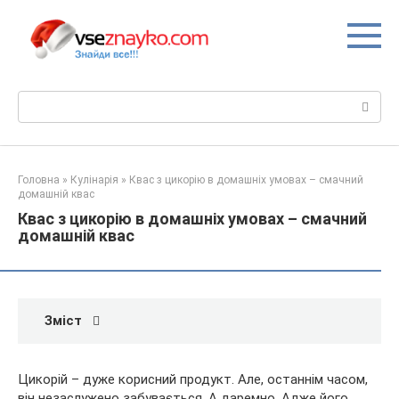
Перейти
до
вмісту
Пошук:
Головна
»
Кулінарія
»
Квас з цикорію в домашніх умовах – смачний
домашній квас
Квас з цикорію в домашніх умовах – смачний
домашній квас
Зміст
Цикорій – дуже корисний продукт. Але, останнім часом,
він незаслужено забувається. А даремно. Адже його