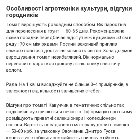
Особливості агротехніки культури, відгуки
городників
Томат вирощують розсадним способом. Вік паростків
для перенесення в грунт — 60-65 днів. Рекомендована
схема посадки передбачає відступ між кущиками 50 см в
ряду і 70 см між рядами. Рослині важливий приплив
свіжого повітря і достатня кількість світла. Хоча до умов
вирощування томат невибагливий. Він нормально
переносить короткострокову літню спеку і нестачу
вологи.
Рада. На 1 кв. м висаджуйте не більше 3-4 примірників, в
залежності від кількості залишених стебел.
Відгуки про томаті Кавунчик в тематичних спільнотах
садівників зустрічаються нечасто. Інформацію про ньому
розміщують приватні селекціонери і колекціонери
насіння. Вартість посадкового матеріалу досить висока
— 50-60 крб. за упаковку. Овочівник Дмитро Гусєв
констатує стабільну врожайність і високу стійкість