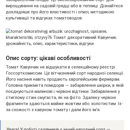
вирощування на садовій грядці або в теплиці. Дізнайтеся
докладніше про його властивості і описі, методикою
культивації та відгуках томатоводов.
Опис сорту: цікаві
особливості
Томат Кавунчик не відшукати в селекційному реєстрі
Госсорткомиссии. Це вітчизняний сорт народної селекції.
Його насіння навіть продають європейським фермерам.
Головна прикмета помідорів — забарвлення шкірки, в якій
поєднуються малинові і червоні відтінки. Забарвлення у
стиглому стані смугаста, як на фото. Здалеку червоні
фрагменти здаються майже жовтим або золотистим. Із-
за схожості з кавуном томату і дали його ім’я.
Увага! У побуті садівників є інший народний сорт —