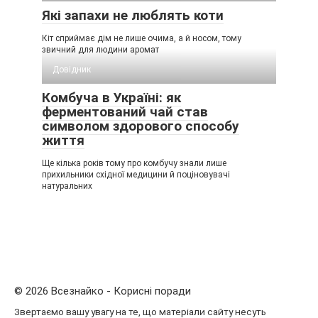
Які запахи не люблять коти
Кіт сприймає дім не лише очима, а й носом, тому
звичний для людини аромат
Довідник
Комбуча в Україні: як
ферментований чай став
символом здорового способу
життя
Ще кілька років тому про комбучу знали лише
прихильники східної медицини й поціновувачі
натуральних
© 2026 Всезнайко - Корисні поради
Звертаємо вашу увагу на те, що матеріали сайту несуть