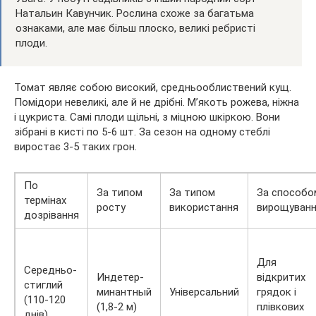
Натальин Кавунчик. Рослина схоже за багатьма
ознаками, але має більш плоско, великі ребристі
плоди.
Томат являє собою високий, средньооблиствений кущ.
Помідори невеликі, але й не дрібні. М’якоть рожева, ніжна
і цукриста. Самі плоди щільні, з міцною шкіркою. Вони
зібрані в кисті по 5-6 шт. За сезон на одному стеблі
виростає 3-5 таких грон.
По
За типом
За типом
За способо
термінах
росту
використання
вирощуван
дозрівання
Для
Середньо-
Индетер-
відкритих
стиглий
минантный
Універсальний
грядок і
(110-120
(1,8-2 м)
плівкових
днів)