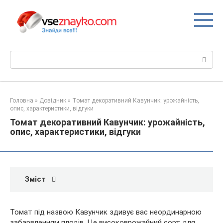
Перейти
до
вмісту
Пошук:
Головна
»
Довідник
»
Томат декоративний Кавунчик: урожайність,
опис, характеристики, відгуки
Томат декоративний Кавунчик: урожайність,
опис, характеристики, відгуки
Зміст
Томат під назвою Кавунчик здивує вас неординарною
забарвленням плодів. Це високоврожайний сорт для