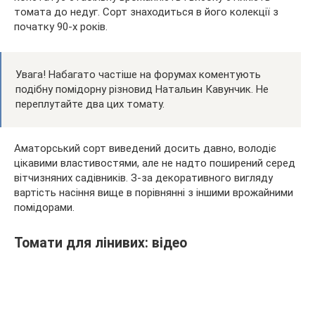
томата до недуг. Сорт знаходиться в його колекції з
початку 90-х років.
Увага! Набагато частіше на форумах коментують
подібну помідорну різновид Натальин Кавунчик. Не
переплутайте два цих томату.
Аматорський сорт виведений досить давно, володіє
цікавими властивостями, але не надто поширений серед
вітчизняних садівників. З-за декоративного вигляду
вартість насіння вище в порівнянні з іншими врожайними
помідорами.
Томати для лінивих: відео