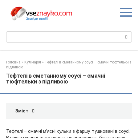
Перейти
до
вмісту
Пошук:
Головна
»
Кулінарія
»
Тефтелі в сметанному соусі – смачні тюфтельки з
підливою
Тефтелі в сметанному соусі – смачні
тюфтельки з підливою
Зміст
Тефтелі – смачні м’ясні кульки з фаршу, тушковані в соусі.
В приготуванні дуже прості, не віднімають багато часу.