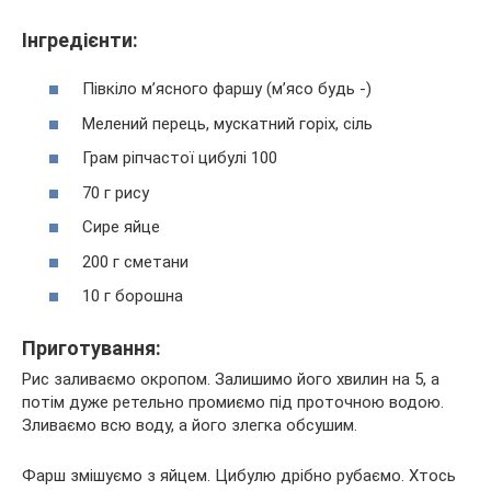
Інгредієнти:
Півкіло м’ясного фаршу (м’ясо будь -)
Мелений перець, мускатний горіх, сіль
Грам ріпчастої цибулі 100
70 г рису
Сире яйце
200 г сметани
10 г борошна
Приготування:
Рис заливаємо окропом. Залишимо його хвилин на 5, а
потім дуже ретельно промиємо під проточною водою.
Зливаємо всю воду, а його злегка обсушим.
Фарш змішуємо з яйцем. Цибулю дрібно рубаємо. Хтось