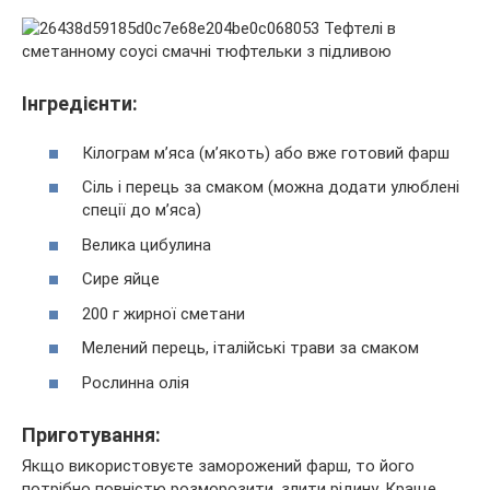
Інгредієнти:
Кілограм м’яса (м’якоть) або вже готовий фарш
Сіль і перець за смаком (можна додати улюблені
спеції до м’яса)
Велика цибулина
Сире яйце
200 г жирної сметани
Мелений перець, італійські трави за смаком
Рослинна олія
Приготування:
Якщо використовуєте заморожений фарш, то його
потрібно повністю розморозити, злити рідину. Краще,