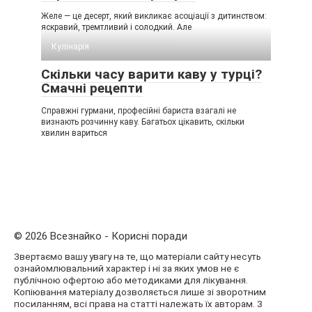
Желе — це десерт, який викликає асоціації з дитинством:
яскравий, тремтливий і солодкий. Але
Кулінарія
Скільки часу варити каву у турці?
Смачні рецепти
Справжні гурмани, професійні бариста взагалі не
визнають розчинну каву. Багатьох цікавить, скільки
хвилин вариться
© 2026 Всезнайко - Корисні поради
Звертаємо вашу увагу на те, що матеріали сайту несуть
ознайомлювальний характер і ні за яких умов не є
публічною офертою або методиками для лікування.
Копіювання матеріалу дозволяється лише зі зворотним
посиланням, всі права на статті належать їх авторам. З