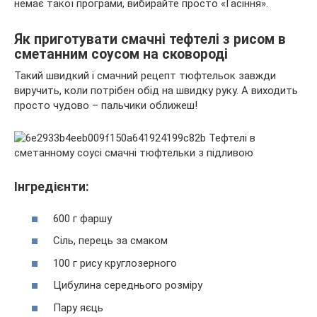
немає такої програми, вибирайте просто «Гасіння».
Як приготувати смачні тефтелі з рисом в
сметанним соусом на сковороді
Такий швидкий і смачний рецепт тюфтельок завжди
виручить, коли потрібен обід на швидку руку. А виходить
просто чудово – пальчики оближеш!
Інгредієнти:
600 г фаршу
Сіль, перець за смаком
100 г рису круглозерного
Цибулина середнього розміру
Пару яєць