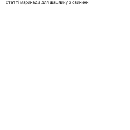
статті маринади для шашлику з свинини