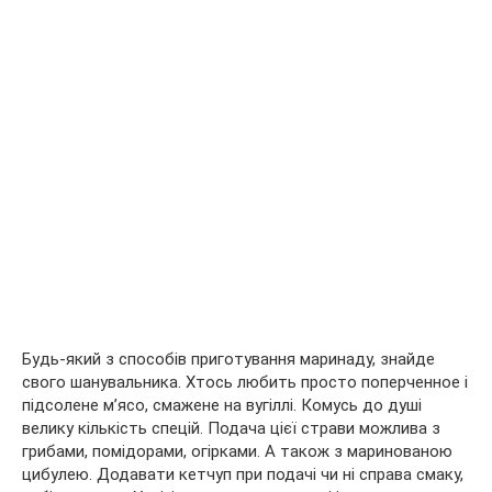
Будь-який з способів приготування маринаду, знайде
свого шанувальника. Хтось любить просто поперченное і
підсолене м’ясо, смажене на вугіллі. Комусь до душі
велику кількість спецій. Подача цієї страви можлива з
грибами, помідорами, огірками. А також з маринованою
цибулею. Додавати кетчуп при подачі чи ні справа смаку,