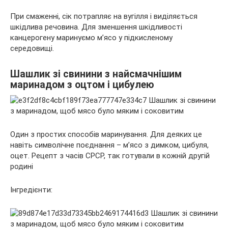
При смаженні, сік потрапляє на вугілля і виділяється
шкідлива речовина. Для зменшення шкідливості
канцерогену маринуємо м’ясо у підкисленому
середовищі.
Шашлик зі свинини з найсмачнішим
маринадом з оцтом і цибулею
Один з простих способів маринування. Для деяких це
навіть символічне поєднання – м’ясо з димком, цибуля,
оцет. Рецепт з часів СРСР, так готували в кожній другій
родині
Інгредієнти: