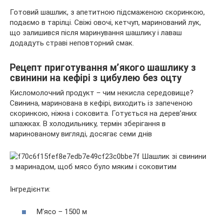
Готовий шашлик, з апетитною підсмаженою скоринкою,
подаємо в тарілці. Свіжі овочі, кетчуп, маринований лук,
що залишився після маринування шашлику і лаваш
додадуть страві неповторний смак.
Рецепт приготування м’якого шашлику з
свинини на кефірі з цибулею без оцту
Кисломолочний продукт – чим некисла середовище?
Свинина, маринована в кефірі, виходить із запеченою
скоринкою, ніжна і соковита. Готується на дерев’яних
шпажках. В холодильнику, термін зберігання в
маринованому вигляді, досягає семи днів
Інгредієнти:
М’ясо – 1500 м