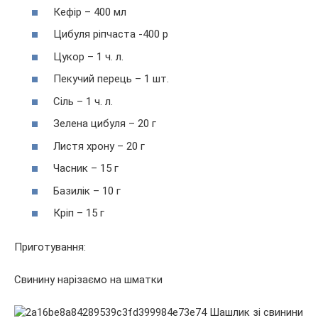
Кефір – 400 мл
Цибуля ріпчаста -400 р
Цукор – 1 ч. л.
Пекучий перець – 1 шт.
Сіль – 1 ч. л.
Зелена цибуля – 20 г
Листя хрону – 20 г
Часник – 15 г
Базилік – 10 г
Кріп – 15 г
Приготування:
Свинину нарізаємо на шматки