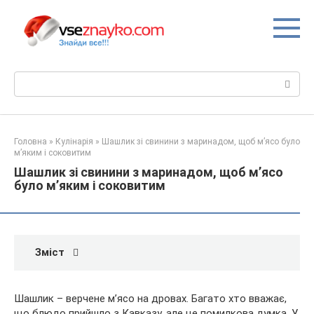
Перейти
до
вмісту
Пошук:
Головна
»
Кулінарія
»
Шашлик зі свинини з маринадом, щоб м’ясо було
м’яким і соковитим
Шашлик зі свинини з маринадом, щоб м’ясо
було м’яким і соковитим
Зміст
Шашлик – верчене м’ясо на дровах. Багато хто вважає,
що блюдо прийшло з Кавказу, але це помилкова думка. У