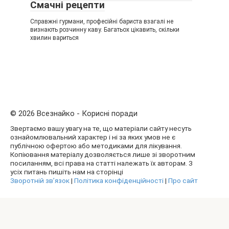
Смачні рецепти
Справжні гурмани, професійні бариста взагалі не
визнають розчинну каву. Багатьох цікавить, скільки
хвилин вариться
© 2026 Всезнайко - Корисні поради
Звертаємо вашу увагу на те, що матеріали сайту несуть
ознайомлювальний характер і ні за яких умов не є
публічною офертою або методиками для лікування.
Копіювання матеріалу дозволяється лише зі зворотним
посиланням, всі права на статті належать їх авторам. З
усіх питань пишіть нам на сторінці
Зворотній зв’язок
|
Політика конфіденційності
|
Про сайт