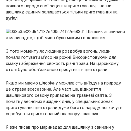
кожного народу свої рецепти приготування, і назви
шашлику, єдиним залишається тільки приготування на
вугіллі
З того моменту як людина роздобув вогонь, люди
почали
готувати м’ясо на рожні. Використовуючи для
смаку і збереження свіжості, різні трави. На царському
столі було обов’язковою присутність цієї страви.
Якщо ми маємо цілорічну можливість виїзду на природу –
це страва всесезонна. Але частіше, відкриття
шашликового сезону припадає на травневі свята. З
початку весняних вихідних днів, у спеціальних зонах
приготування цієї страви дуже багато народу, всі хочуть
спробувати приготований власноруч шашлик.
Я вже писав про маринадах для шашлику з свинини у