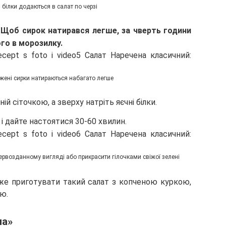
 білки додаються в салат по черзі
.
Щоб сирок натирався легше, за чверть години
го в морозилку.
жені сирки натираються набагато легше
 сіточкою, а зверху натріть яєчні білки.
і дайте настоятися 30-60 хвилин.
рвозданному вигляді або прикрасити гілочками свіжої зелені
оже приготувати такий салат з копченою куркою,
ю.
на»