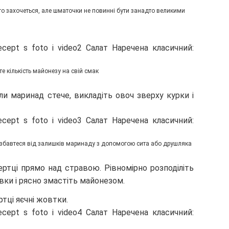
го захочеться, але шматочки не повинні бути занадто великими
е кількість майонезу на свій смак
ли маринад стече, викладіть овоч зверху курки і
озбавтеся від залишків маринаду з допомогою сита або друшляка
ертці прямо над стравою. Рівномірно розподіліть
овки і рясно змастіть майонезом.
тці яєчні жовтки.