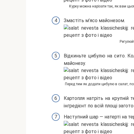
Курку можна нарізати так, як вам цьо
Змастіть м’ясо майонезом.
Регулюйт
Відкиньте цибулю на сито. Ко
майонезу.
Перед тим як додати цибулю в салат, п
Картопля натріть на крупній т
інгредієнт по всій площі загот
Наступний шар — натерті на тер