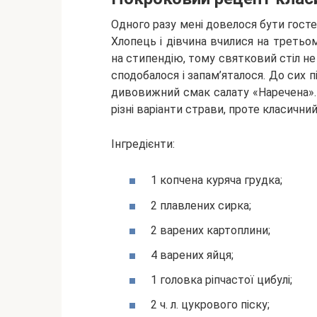
Одного разу мені довелося бути гостею
Хлопець і дівчина вчилися на третьом
на стипендію, тому святковий стіл не
сподобалося і запам’яталося. До сих п
дивовижний смак салату «Наречена». 
різні варіанти страви, проте класичний
Інгредієнти:
1 копчена куряча грудка;
2 плавлених сирка;
2 варених картоплини;
4 варених яйця;
1 головка ріпчастої цибулі;
2 ч. л. цукрового піску;