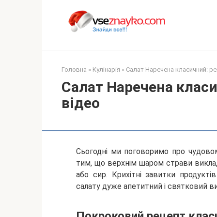
Перейти
до
вмісту
Головна
»
Кулінарія
»
Салат Наречена класичний: рец
Салат Наречена класи
відео
Сьогодні ми поговоримо про чудово
тим, що верхнім шаром страви виклад
або сир. Крихітні завитки продукт
салату дуже апетитний і
святковий ви
Покроковий рецепт клас