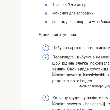
1 ст. л. 6%-го оцту;
майонез для заправки;
зелень для прикраси — за баж
Етапи приготування:
Цибулю наріжте четвертинками
Перекладіть цибулю в невелику
щоб рідина злегка покривал
хвилин. Овоч вийде хрустким,
Маринад прибере цибул
Копчену грудинку наріжте шма