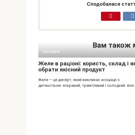
Сподобалася статт
Вам також 
Кулінарія
Желе в раціоні: користь, склад і я
обрати якісний продукт
Желе — це десерт, який викликає асоціації з
дитинством: яскравий, тремтливий і солодкий. Але