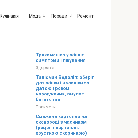
Кулінарія
Мода
Поради
Ремонт
Трихомоніаз у жінок:
симптоми і лікування
Здоров'я
Талісман Водолія: оберіг
для жінки і чоловіки за
датою і роком
народження, амулет
багатства
Прикмети
Смажена картопля на
сковороді з часником
(рецепт картоплі з
хрусткою скоринкою)