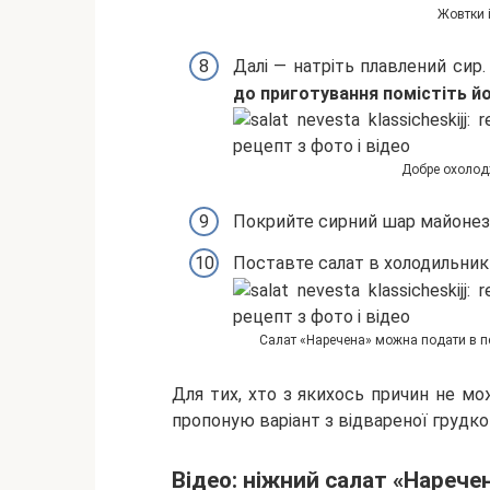
Жовтки і
Далі — натріть плавлений сир
до приготування помістіть йо
Добре охолод
Покрийте сирний шар майонезній
Поставте салат в холодильник 
Салат «Наречена» можна подати в пе
Для тих, хто з якихось причин не м
пропоную варіант з відвареної грудко
Відео: ніжний салат «Нарече