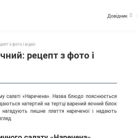
Довідник
епт з фото і відео
чний: рецепт з фото і
му салаті «Наречена». Назва блюдо пояснюється
аються натертий на тертці варений яєчний білок
ів нагадують пишне плаття нареченої і надають
гляд.
ичного салату «Наречена»