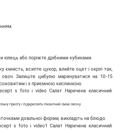
анням.
 кілець або поріжте дрібними кубиками.
 ємність, всипте цукор, влийте оцет і окріп так,
а овоч. Залиште цибулю маринуватися на 10-15
 соковитим і з приємною кислинкою.
ьну гіркоту і підкреслить пікантний смак овочу
точками довільної форми, викладіть на блюдо.