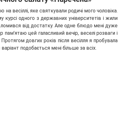
 на весіллі, яке святкували родичі мого чоловіка.
у курсі одного з державних університетів і жили
 ломився від достатку. Але одне блюдо мені дуже
ір пам’ятаю цей галасливий вечір, веселі розваги і
Протягом довгих років після весілля я пробувала
 варіант подобається мені більше за всіх.