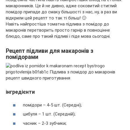
макаронників. Це й не дивно, адже соковитий стиглий
помідор припаде до смаку більшості з нас, ну, а раз ви
відкрили цей рецепт то так ті більш! 🙂
Навіть
найпростіша томатна підлива з помідор до
макаронів перетворить просто гарнір в повноцінне
блюдо, саме про такий підливі і піде мова сьогодні.
Рецепт підливи для макаронів з
помідорами
інгредієнти
помідори
–
4-5
шт.
(Середні);
цибуля
–
1
шт.
(Середній);
часник
–
2-3
зубчики;