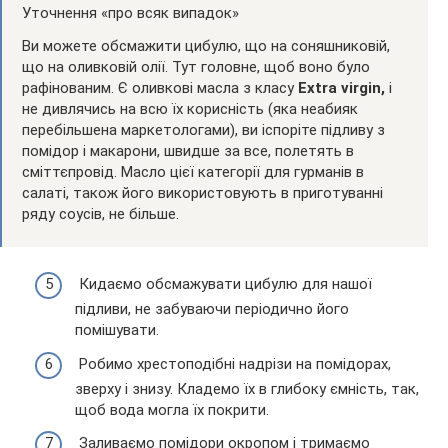
Уточнення «про всяк випадок»
Ви можете обсмажити цибулю, що на соняшниковій,
що на оливковій олії. Тут головне, щоб воно було
рафінованим. Є оливкові масла з класу
Extra virgin,
і
не дивлячись на всю їх корисність (яка неабияк
перебільшена маркетологами), ви іспоріте підливу з
помідор і макарони, швидше за все, полетять в
сміттєпровід. Масло цієї категорії для гурманів в
салаті, також його використовують в приготуванні
ряду соусів, не більше.
Кидаємо обсмажувати цибулю для нашої
підливи, не забуваючи періодично його
помішувати.
Робимо хрестоподібні надрізи на помідорах,
зверху і знизу. Кладемо їх в глибоку ємність, так,
щоб вода могла їх покрити.
Заливаємо помідори окропом і тримаємо