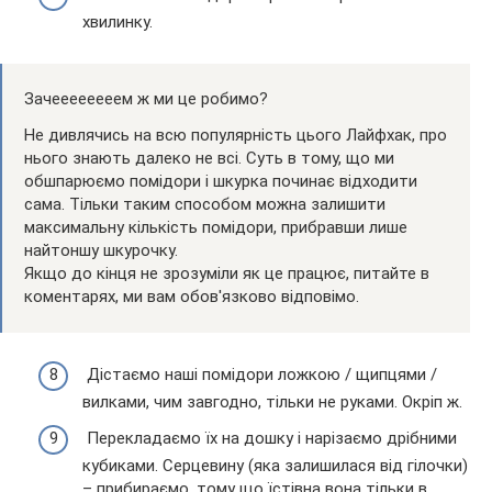
хвилинку.
Зачеееееееем ж ми це робимо?
Не дивлячись на всю популярність цього Лайфхак, про
нього знають далеко не всі. Суть в тому, що ми
обшпарюємо помідори і шкурка починає відходити
сама. Тільки таким способом можна залишити
максимальну кількість помідори, прибравши лише
найтоншу шкурочку.
Якщо до кінця не зрозуміли як це працює, питайте в
коментарях, ми вам обов'язково відповімо.
Дістаємо наші помідори ложкою / щипцями /
вилками, чим завгодно, тільки не руками. Окріп ж.
Перекладаємо їх на дошку і нарізаємо дрібними
кубиками. Серцевину (яка залишилася від гілочки)
– прибираємо, тому що їстівна вона тільки в