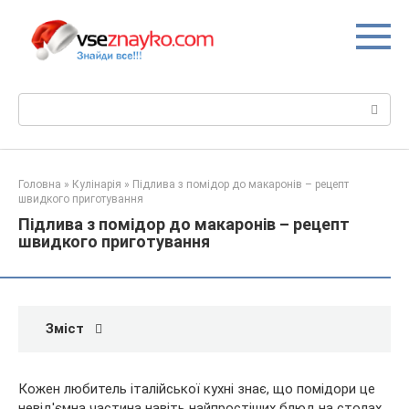
Перейти
до
вмісту
Пошук:
Головна
»
Кулінарія
»
Підлива з помідор до макаронів – рецепт
швидкого приготування
Підлива з помідор до макаронів – рецепт
швидкого приготування
Зміст
Кожен любитель італійської кухні знає, що помідори це
невід'ємна частина навіть найпростіших блюд на столах