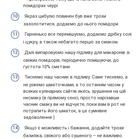
помідорах черрі.
Якраз цибулю повинен був вже трохи
зазолотитися, додаємо до нього помідори.
Гарненько все перемішуємо, додаємо дрібку солі
і цукру, а також небагато перцю за смаком.
Далі випаровуємо нашу підливу для макаронів зі
свіжих помідорів, періодично помішуючи, до
густоти 10% сметани.
Тиснемо наш часник в підливу. Саме тиснемо, а
не ріжемо шматочками, а то останнім часом у
всяких кулінарних сайтів якесь зрушення на цій
несмаку (в прямому сенсі, просто нарізавши
часник смаку ви не відчуєте, поки вам в рот не
потрапить його шматок, а це сумнівне
задоволення ).
Якщо є можливість і бажання, додайте трохи
базиліка, свіжого або сушеного – не важливо.