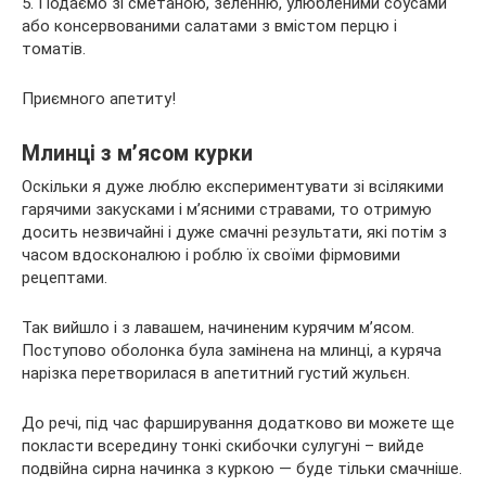
5. Подаємо зі сметаною, зеленню, улюбленими соусами
або консервованими салатами з вмістом перцю і
томатів.
Приємного апетиту!
Млинці з м’ясом курки
Оскільки я дуже люблю експериментувати зі всілякими
гарячими закусками і м’ясними стравами, то отримую
досить незвичайні і дуже смачні результати, які потім з
часом вдосконалюю і роблю їх своїми фірмовими
рецептами.
Так вийшло і з лавашем, начиненим курячим м’ясом.
Поступово оболонка була замінена на млинці, а куряча
нарізка перетворилася в апетитний густий жульєн.
До речі, під час фарширування додатково ви можете ще
покласти всередину тонкі скибочки сулугуні – вийде
подвійна сирна начинка з куркою — буде тільки смачніше.