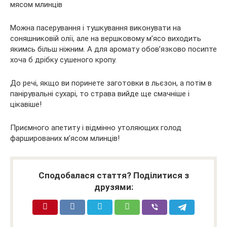
Можна пасерування і тушкування виконувати на
соняшниковій олії, але на вершковому м’ясо виходить
якимсь більш ніжним. А для аромату обов’язково посипте
хоча б дрібку сушеного кропу.
До речі, якщо ви поринете заготовки в льєзон, а потім в
панірувальні сухарі, то страва вийде ще смачніше і
цікавіше!
Приємного апетиту і відмінно утоляющих голод
фаршированих м’ясом млинців!
Сподобалася стаття? Поділитися з
друзями: