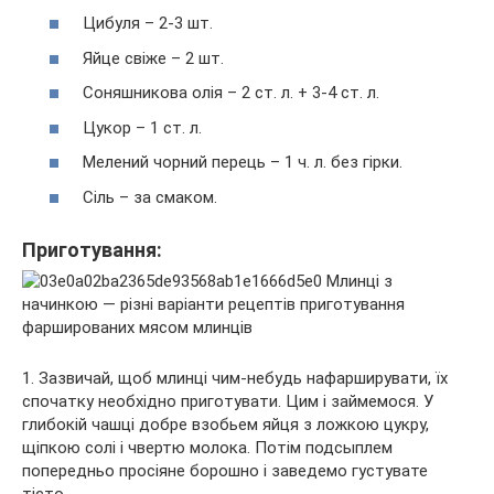
Цибуля – 2-3 шт.
Яйце свіже – 2 шт.
Соняшникова олія – 2 ст. л. + 3-4 ст. л.
Цукор – 1 ст. л.
Мелений чорний перець – 1 ч. л. без гірки.
Сіль – за смаком.
Приготування:
1. Зазвичай, щоб млинці чим-небудь нафарширувати, їх
спочатку необхідно приготувати. Цим і займемося. У
глибокій чашці добре взобьем яйця з ложкою цукру,
щіпкою солі і чвертю молока. Потім подсыплем
попередньо просіяне борошно і заведемо густувате
тісто.