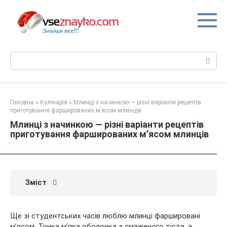
Перейти
до
вмісту
Пошук:
Головна
»
Кулінарія
»
Млинці з начинкою — різні варіанти рецептів
приготування фаршированих м’ясом млинців
Млинці з начинкою — різні варіанти рецептів
приготування фаршированих м’ясом млинців
Зміст
Ще зі студентських часів люблю млинці фаршировані
м’ясом. Тонка м’яка оболонка з смаженого тіста, а