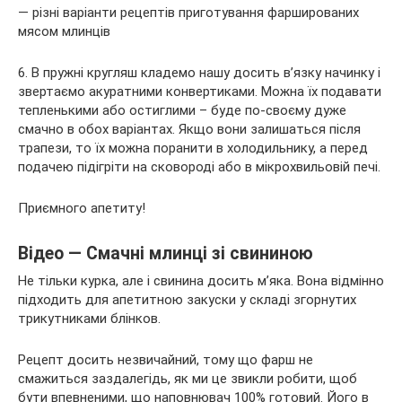
6. В пружні кругляш кладемо нашу досить в’язку начинку і
звертаємо акуратними конвертиками. Можна їх подавати
тепленькими або остиглими – буде по-своєму дуже
смачно в обох варіантах. Якщо вони залишаться після
трапези, то їх можна поранити в холодильнику, а перед
подачею підігріти на сковороді або в мікрохвильовій печі.
Приємного апетиту!
Відео — Смачні млинці зі свининою
Не тільки курка, але і свинина досить м’яка. Вона відмінно
підходить для апетитною закуски у складі згорнутих
трикутниками блінков.
Рецепт досить незвичайний, тому що фарш не
смажиться заздалегідь, як ми це звикли робити, щоб
бути впевненими, що наповнювач 100% готовий. Його в