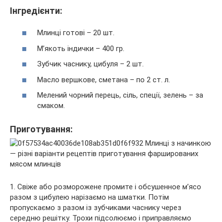
Інгредієнти:
Млинці готові – 20 шт.
М’якоть індички – 400 гр.
Зубчик часнику, цибуля – 2 шт.
Масло вершкове, сметана – по 2 ст. л.
Мелений чорний перець, сіль, спеції, зелень – за
смаком.
Приготування:
1. Свіже або розморожене промите і обсушенное м’ясо
разом з цибулею нарізаємо на шматки. Потім
пропускаємо з разом із зубчиками часнику через
середню решітку. Трохи підсолюємо і приправляємо