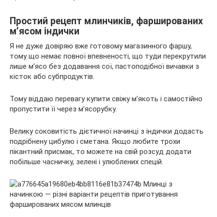
Простий рецепт млинчиків, фаршированих
м’ясом індички
Я не дуже довіряю вже готовому магазинного фаршу,
тому що немає повної впевненості, що туди перекрутили
лише м’ясо без додавання сої, пастоподібної вичавки з
кісток або субпродуктів.
Тому віддаю перевагу купити свіжу м’якоть і самостійно
пропустити її через м’ясорубку.
Велику соковитість дієтичної начинці з індички додасть
подрібнену цибулю і сметана. Якщо любите трохи
пікантний присмак, то можете на свій розсуд додати
побільше часничку, зелені і улюблених спецій.