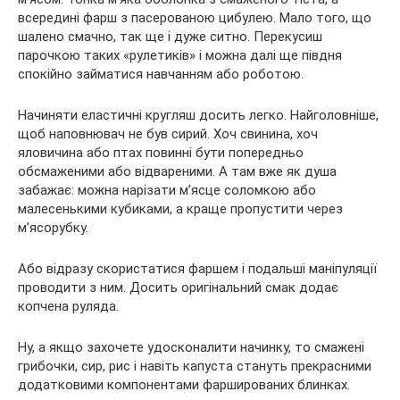
всередині фарш з пасерованою цибулею. Мало того, що
шалено смачно, так ще і дуже ситно. Перекусиш
парочкою таких «рулетиків» і можна далі ще півдня
спокійно займатися
навчанням або роботою.
Начиняти еластичні кругляш досить легко. Найголовніше,
щоб наповнювач не був сирий. Хоч свинина, хоч
яловичина або птах повинні бути попередньо
обсмаженими або відвареними. А там вже як душа
забажає: можна нарізати м’ясце соломкою або
малесенькими кубиками, а краще пропустити через
м’ясорубку.
Або відразу скористатися фаршем і подальші маніпуляції
проводити з ним. Досить оригінальний смак додає
копчена руляда.
Ну, а якщо захочете удосконалити начинку, то смажені
грибочки, сир, рис і навіть капуста стануть прекрасними
додатковими компонентами фаршированих блинках.