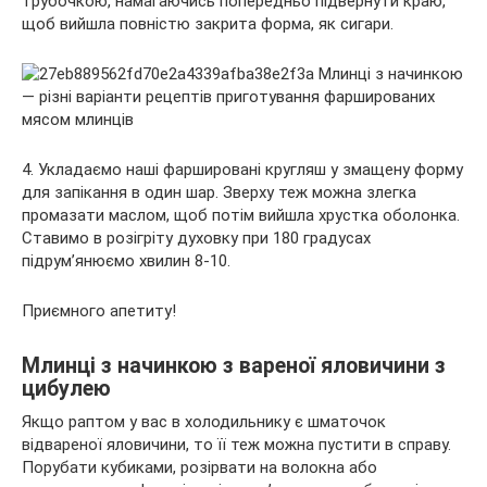
трубочкою, намагаючись попередньо підвернути краю,
щоб вийшла повністю закрита форма, як сигари.
4. Укладаємо наші фаршировані кругляш у змащену форму
для запікання в один шар. Зверху теж можна злегка
промазати маслом, щоб потім вийшла хрустка оболонка.
Ставимо в розігріту духовку при 180 градусах
підрум’янюємо хвилин 8-10.
Приємного апетиту!
Млинці з начинкою з вареної яловичини з
цибулею
Якщо раптом у вас в холодильнику є шматочок
відвареної яловичини, то її теж можна пустити в справу.
Порубати кубиками, розірвати на волокна або