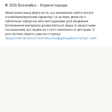
© 2026 Всезнайко - Корисні поради
Звертаємо вашу увагу на те, що матеріали сайту несуть
ознайомлювальний характер і ні за яких умов не є
публічною офертою або методиками для лікування.
Копіювання матеріалу дозволяється лише зі зворотним
посиланням, всі права на статті належать їх авторам. З
усіх питань пишіть нам на сторінці
Зворотній зв’язок
|
Політика конфіденційності
|
Про сайт