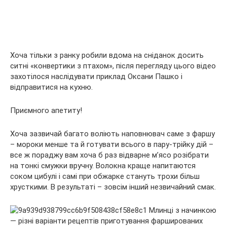
Хоча тільки з ранку робили вдома на сніданок досить
ситні «конвертики з птахом», після перегляду цього відео
захотілося наслідувати приклад Оксани Пашко і
відправитися на кухню.
Приємного апетиту!
Хоча зазвичай багато воліють наповнювач саме з фаршу
– мороки менше та й готувати всього в пару-трійку дій –
все ж пораджу вам хоча б раз відварне м’ясо розібрати
на тонкі смужки вручну. Волокна краще напитаются
соком цибулі і самі при обжарке стануть трохи більш
хрусткими. В результаті – зовсім інший незвичайний смак.