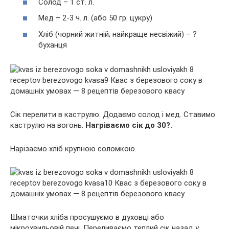
Солод – 1 ст. л.
Мед – 2-3 ч. л. (або 50 гр. цукру)
Хліб (чорний житній; найкраще несвіжий) – ?
буханця
Сік перелити в каструлю. Додаємо солод і мед. Ставимо
каструлю на вогонь.
Нагріваємо сік до 30?.
Нарізаємо хліб крупною соломкою.
Шматочки хліба просушуємо в духовці або
мікрохвильовій печі. Переливаємо теплий сік назад у