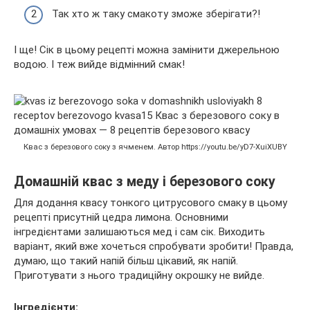
Так хто ж таку смакоту зможе зберігати?!
І ще! Сік в цьому рецепті можна замінити джерельною
водою. І теж вийде відмінний смак!
Квас з березового соку з ячменем. Автор https://youtu.be/yD7-XuiXUBY
Домашній квас з меду і березового соку
Для додання квасу тонкого цитрусового смаку в цьому
рецепті присутній цедра лимона. Основними
інгредієнтами залишаються мед і сам сік. Виходить
варіант, який вже хочеться спробувати зробити! Правда,
думаю, що такий напій більш цікавий, як напій.
Приготувати з нього традиційну окрошку не вийде.
Інгредієнти: