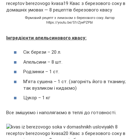
Фірмовий рецепт з лимоном з березового соку. Автор
https://youtu.be/S1rZjwPZPbI
Інгредієнти апельсинового квасу:
Сік берези – 20 л.
Апельсини – 8 шт.
Родзинки – 1 ст.
М’ята сушена – 1 ст. (загорніть його в тканину;
так вузликом і кидаємо)
Цукор – 1 кг
Все змішуємо і наполягаємо в теплі до готовності.