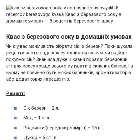
Квас з березового соку в домашніх умовах
Чи є у вас можливість зібрати сік із берези? Поки шукала
рецепти часто задавалася одним питанням: чи підійде
покупної сік? Знайшла дуже цікавий порада: березовий
сік для квасу краще всього купувати в скляних банках. І в
ньому не повинно бути ніяких барвників, ароматизаторів
або додаткових інгредієнтів.
Рецепт:
Сік берези – 2 л.
Мед – 1 ч. л.
Родзинки (середніх розмірів) – 15 шт.
Цукор – 5 ст. л.