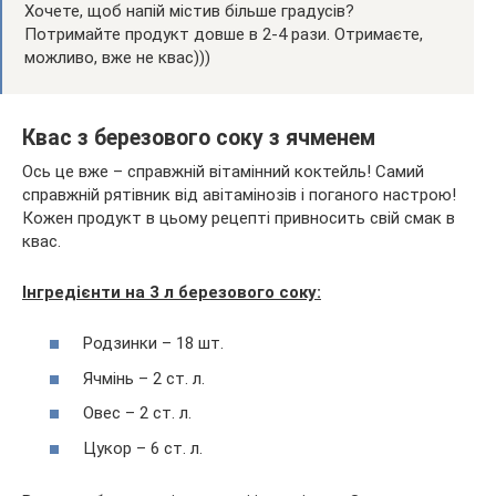
Хочете, щоб напій містив більше градусів?
Потримайте продукт довше в 2-4 рази. Отримаєте,
можливо, вже не квас)))
Квас з березового соку з ячменем
Ось це вже – справжній вітамінний коктейль! Самий
справжній рятівник від авітамінозів і поганого настрою!
Кожен продукт в цьому рецепті привносить свій смак в
квас.
Інгредієнти на 3 л березового соку:
Родзинки – 18 шт.
Ячмінь – 2 ст. л.
Овес – 2 ст. л.
Цукор – 6 ст. л.