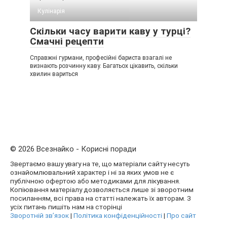
Кулінарія
Скільки часу варити каву у турці?
Смачні рецепти
Справжні гурмани, професійні бариста взагалі не
визнають розчинну каву. Багатьох цікавить, скільки
хвилин вариться
© 2026 Всезнайко - Корисні поради
Звертаємо вашу увагу на те, що матеріали сайту несуть
ознайомлювальний характер і ні за яких умов не є
публічною офертою або методиками для лікування.
Копіювання матеріалу дозволяється лише зі зворотним
посиланням, всі права на статті належать їх авторам. З
усіх питань пишіть нам на сторінці
Зворотній зв’язок
|
Політика конфіденційності
|
Про сайт