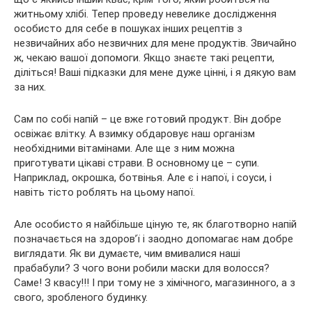
житньому хлібі. Тепер проведу невелике дослідження
особисто для себе в пошуках інших рецептів з
незвичайних або незвичних для мене продуктів. Звичайно
ж, чекаю вашої
допомоги. Якщо знаєте такі рецепти,
діліться! Ваші підказки для мене дуже цінні, і я дякую вам
за них.
Сам по собі напій – це вже готовий продукт. Він добре
освіжає влітку. А взимку обдаровує наш організм
необхідними вітамінами. Але ще з ним можна
приготувати цікаві страви. В основному це – супи.
Наприклад, окрошка, ботвінья. Але є і напої, і соуси, і
навіть тісто роблять на цьому напої.
Але особисто я найбільше ціную те, як благотворно напій
позначається на здоров’ї і заодно допомагає нам добре
виглядати. Як ви думаєте, чим вмивалися наші
прабабули? З чого вони робили маски для волосся?
Саме! З квасу!!! І при тому не з хімічного, магазинного, а з
свого, зробленого будинку.