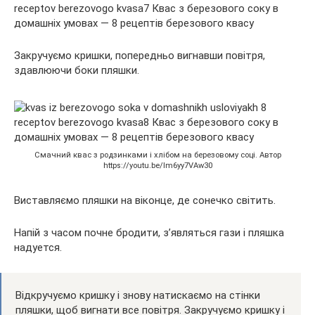
Закручуємо кришки, попередньо вигнавши повітря,
здавлюючи боки пляшки.
Смачний квас з родзинками і хлібом на березовому соці. Автор
https://youtu.be/lm6yy7VAw30
Виставляємо пляшки на віконце, де сонечко світить.
Напій з часом почне бродити, з’являться гази і пляшка
надуется.
Відкручуємо кришку і знову натискаємо на стінки
пляшки, щоб вигнати все повітря. Закручуємо кришку і