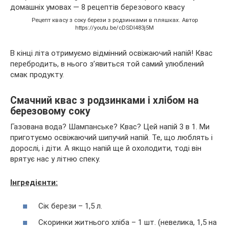
Рецепт квасу з соку берези з родзинками в пляшках. Автор
https://youtu.be/cDSDI483j5M
В кінці літа отримуємо відмінний освіжаючий напій! Квас
перебродить, в нього з’явиться той самий улюблений
смак продукту.
Смачний квас з родзинками і хлібом на
березовому соку
Газована вода? Шампанське? Квас? Цей напій 3 в 1. Ми
приготуємо освіжаючий шипучий напій. Те, що люблять і
дорослі, і діти. А якщо напій ще й охолодити, тоді він
врятує нас у літню спеку.
Інгредієнти:
Сік берези – 1,5 л.
Скоринки житнього хліба – 1 шт. (невелика, 1,5 на