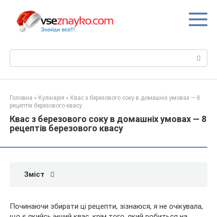
Перейти
до
вмісту
Пошук:
Головна
»
Кулінарія
»
Квас з березового соку в домашніх умовах — 8
рецептів березового квасу
Квас з березового соку в домашніх умовах — 8
рецептів березового квасу
Зміст
Починаючи збирати ці рецепти, зізнаюся, я не очікувала,
що є якийсь інший квас, крім того, який робиться на