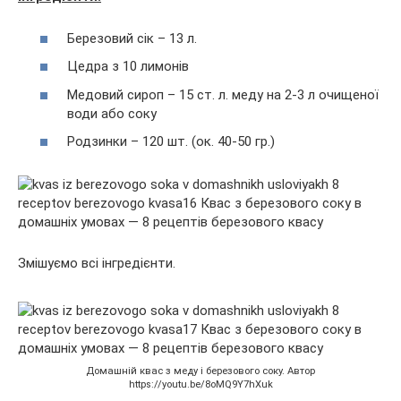
Березовий сік – 13 л.
Цедра з 10 лимонів
Медовий сироп – 15 ст. л. меду на 2-3 л очищеної
води або соку
Родзинки – 120 шт. (ок. 40-50 гр.)
Змішуємо всі інгредієнти.
Домашній квас з меду і березового соку. Автор
https://youtu.be/8oMQ9Y7hXuk