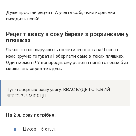
Дуже простий рецепт. А уявіть собі, який корисний
виходить напій!
Рецепт квасу з соку берези з родзинками у
пляшках
Як часто нас виручають поліетиленова тара! І навіть
квас зручно готувати і зберігати саме в таких пляшках.
Один момент! У попередньому рецепті напій готовий був
менше, ніж через тиждень.
Тут я звертаю вашу увагу: КВАС БУДЕ ГОТОВИЙ
ЧЕРЕЗ 2-3 МІСЯЦІ!
На 2 л. соку потрібно:
Цукор – 6 ст. л.