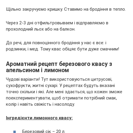
Щільно закручуємо кришку. Ставимо на бродіння в тепло.
Через 2-3 дні отфильтровываем і відправляємо в
прохолодний льох або на балкон.
До речі, для повноцінного бродіння у нас є все: і
родзинки, і мед. Тому квас обіцяє бути дуже смачним!
Ароматний рецепт березового квасу з
апельсином і лимоном
Чудові варіанти! Тут використовуються цитрусові,
сухофрукти, житні сухарі. У рецептах будуть вказані
точно скільки і які. Але мені здається, що кожен зможе
поекспериментувати, щоб отримати потрібний смак,
колір і навіть свіжість і насолоду.
Інгредієнти лимонного квасу:
Березовий сік – 20 л.