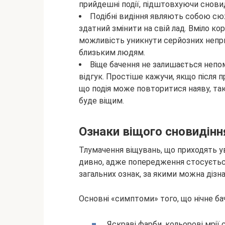
прийдешні події, підштовхуючи снови
Подібні видіння являють собою сю
здатний змінити на свій лад. Вміло к
можливість уникнути серйозних неприє
близьким людям.
Віще бачення не залишається непо
відгук. Простіше кажучи, якщо після
що подія може повторитися наяву, та
буде віщим.
Ознаки віщого сновидінн
Тлумачення віщувань, що приходять уві
дивно, адже попередження стосуєтьс
загальних ознак, за якими можна дізна
Основні «симптоми» того, що нічне б
Яскраві фарби, кольорові мрії