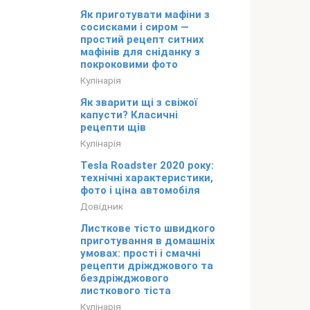
Як приготувати мафіни з
сосисками і сиром —
простий рецепт ситних
мафінів для сніданку з
покроковими фото
Кулінарія
Як зварити щі з свіжої
капусти? Класичні
рецепти щів
Кулінарія
Tesla Roadster 2020 року:
технічні характеристики,
фото і ціна автомобіля
Довідник
Листкове тісто швидкого
приготування в домашніх
умовах: прості і смачні
рецепти дріжджового та
бездріжджового
листкового тіста
Кулінарія