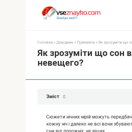
Перейти
до
вмісту
Головна
»
Довідник
»
Прикмети
»
Як зрозуміти що со
Як зрозуміти що сон в
невещего?
Зміст
Сюжети нічних мрій можуть передбача
кожну ніч і далеко не всі вони збуваю
сни від порожніх, не віщих.