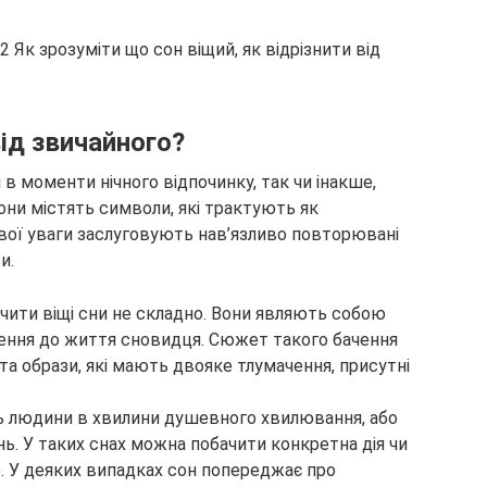
від звичайного?
 в моменти нічного відпочинку, так чи інакше,
ни містять символи, які трактують як
ивої уваги заслуговують нав’язливо повторювані
и.
ити віщі сни не складно. Вони являють собою
шення до життя сновидця. Сюжет такого бачення
а образи, які мають двояке тлумачення, присутні
ть людини в хвилини душевного хвилювання, або
нь. У таких снах можна побачити конкретна дія чи
ю. У деяких випадках сон попереджає про