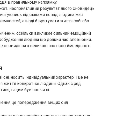
дця в правильному напрямку.
жет, несприятливий результат якого сновидець
ористуючись підказками понад, людина має
мностей, а іноді й врятувати життя собі або
міченим, оскільки викликає сильний емоційний
 пробудження людина ще деякий час впевнений,
ке сновидіння з великою часткою ймовірності
я
 сні, носить індивідуальний характер. І це не
я життя конкретної людини. Однак є ряд
тися, віщим був сон чи ні.
ачення це попередження вищих сил:
 свідчать про сприйнятливості підсвідомості до