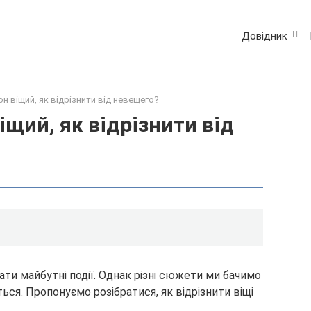
Довідник
н віщий, як відрізнити від невещего?
іщий, як відрізнити від
ти майбутні події. Однак різні сюжети ми бачимо
ться. Пропонуємо розібратися, як відрізнити віщі