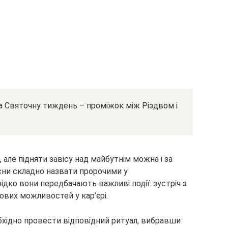
а Святочну тиждень – проміжок між Різдвом і
 але підняти завісу над майбутнім можна і за
 сни складно назвати пророчими у
ідко вони передбачають важливі події: зустріч з
ових можливостей у кар’єрі.
бхідно провести відповідний ритуал, вибравши