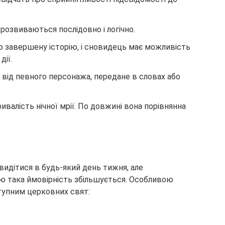
 розвиваються послідовно і логічно.
 завершену історію, і сновидець має можливість
дії.
 від певного персонажа, передане в словах або
ивалість нічної мрії. По довжині вона порівнянна
видітися в будь-який день тижня, але
цю така ймовірність збільшується. Особливою
ступним церковних свят: