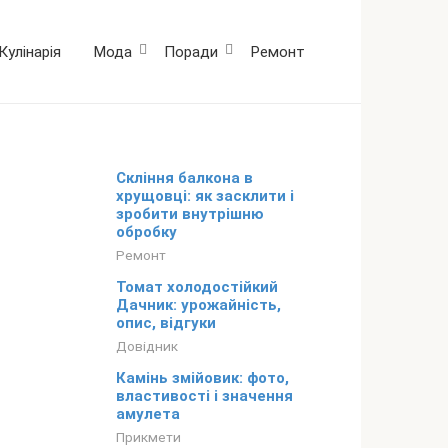
Кулінарія
Мода
Поради
Ремонт
Скління балкона в
хрущовці: як засклити і
зробити внутрішню
обробку
Ремонт
Томат холодостійкий
Дачник: урожайність,
опис, відгуки
Довідник
Камінь змійовик: фото,
властивості і значення
амулета
Прикмети