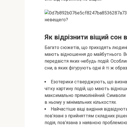
Як відрізнити віщий сон 
Багато сюжетів, що приходять
людині
мають відношення до майбутнього. Во
передвістя яких-небудь подій. Особл
сни, в яких фігурують одні й ті ж образ
Езотерики стверджують, що визнач
чітку картину подій, що мають відно
максимально прямолінійний. Символи т
в ньому у мінімальних кількостях.
Найчастіше віщі видіння відвідую
пов’язані з прийняттям складних ріше
подія, пов’язана з наявною проблемо