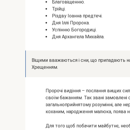
Благовіщенню.
Трійці.
Різдву Іоанна предтечі.
Дня Іллі Пророка.
Успінню Богородиці.
Дня Архангела Михайла.
Віщими вважаються і сни, що припадають н
Хрещенням.
Пророчі видіння – послання вищих сил,
своїм бажанням. Так звані замовлені
загальноприйнятому розумінні, але нер
коханим, народження малюка, поява н
Для того щоб побачити майбутнє, нео