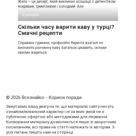
Желе — це десерт, який викликає асоціації з дитинством:
яскравий, тремтливий і солодкий. Але
Кулінарія
Скільки часу варити каву у турці?
Смачні рецепти
Справжні гурмани, професійні бариста взагалі не
визнають розчинну каву. Багатьох цікавить, скільки
хвилин вариться
© 2026 Всезнайко - Корисні поради
Звертаємо вашу увагу на те, що матеріали сайту несуть
ознайомлювальний характер і ні за яких умов не є
публічною офертою або методиками для лікування.
Копіювання матеріалу дозволяється лише зі зворотним
посиланням, всі права на статті належать їх авторам. З
усіх питань пишіть нам на сторінці