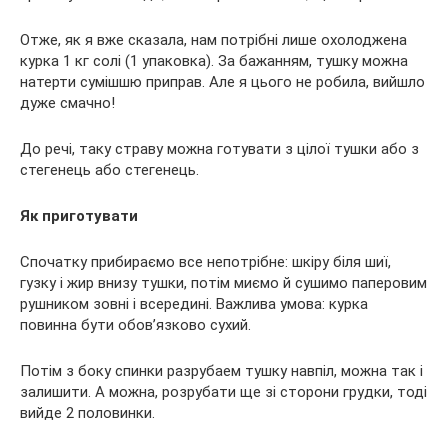
Отже, як я вже сказала, нам потрібні лише охолоджена
курка 1 кг солі (1 упаковка). За бажанням, тушку можна
натерти сумішшю приправ. Але я цього не робила, вийшло
дуже смачно!
До речі, таку страву можна готувати з цілої тушки або з
стегенець або стегенець.
Як приготувати
Спочатку прибираємо все непотрібне: шкіру біля шиї,
гузку і жир внизу тушки, потім миємо й сушимо паперовим
рушником зовні і всередині. Важлива умова: курка
повинна бути обов’язково сухий.
Потім з боку спинки разрубаем тушку навпіл, можна так і
залишити. А можна, розрубати ще зі сторони грудки, тоді
вийде 2 половинки.