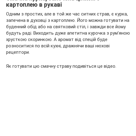
картоплею в рукаві
Одним з простих, але в той же час ситних страв, є курка,
запечена в духовці з картоплею. Його можна готувати на
буденний обід або на святковий стіл, і завжди все йому
будуть раді. Виходить дуже апетитна курочка з рум’яною
хрусткою скоринкою. А аромат від спецій буде
розноситися по всій кухні, дражнячи ваші нюхові
рецептори.
Як готувати цю смачну страву подивіться це відео.