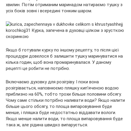
хвилин. Потім отриманим маринадом натираємо тушку з
усіх боків зовні і всередині тонким шаром.
Якщо б готували курку по іншому рецепту, то після цієї
процедури довелося б залишити тушку маринуватися на
кілька годин, щоб вона промаринувалася. У даному
рецепті це робити не потрібно.
Включаємо духовку для розігріву. І поки вона
розігрівається, наповнюємо пляшку кип’яченою водою
приблизно на 60%, тобто трохи більше половини обсягу.
Чому саме стільки потрібно наливати води? Якщо налити
більше цього обсягу, то площа випаровування буде
менше, і пляшка буде недостатньо віддавати вологи.
Якщо менше налити води, то площа випаровування буде
така ж, але рідина швидко випарується.