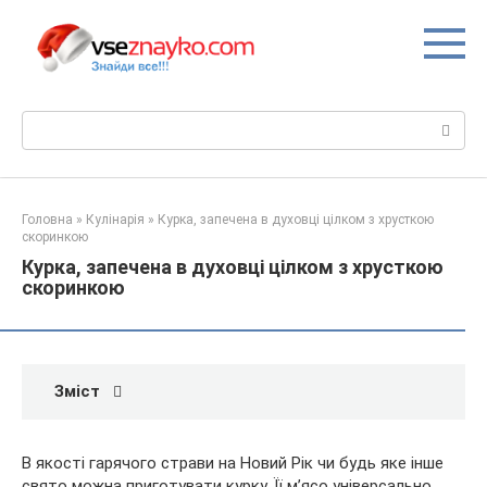
Перейти
до
вмісту
Пошук:
Головна
»
Кулінарія
»
Курка, запечена в духовці цілком з хрусткою
скоринкою
Курка, запечена в духовці цілком з хрусткою
скоринкою
Зміст
В якості гарячого страви на Новий Рік чи будь яке інше
свято можна приготувати курку. Її м’ясо універсально.