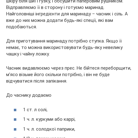
шкіру біля шиї і гузку, і обсушити паперовим рушником.
Відправляємо її в сторону і готуємо маринад.
Найголовніші інгредієнти для маринаду – часник і сіль. А
вже до них можна додати будь-які спеції, які вам
подобаються.
Для приготування маринаду потрібно ступка. Якщо її
немає, то можна використовувати будь-яку невелику
чашку і чайну ложку.
Часник видавлюємо через прес. Не бійтеся переборщити,
м’ясо візьме його скільки потрібно, і він не буде
відчуватися після запікання.
До часнику додаємо
1 ст. л солі,
1 ч. л. куркуми або каррі,
1 ч. л. солодкої паприки,