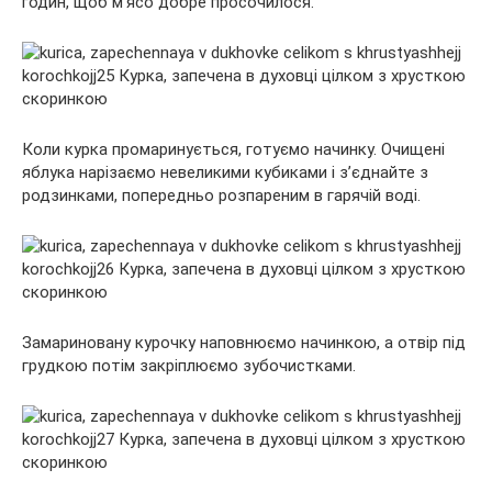
годин, щоб м’ясо добре просочилося.
Коли курка промаринується, готуємо начинку. Очищені
яблука нарізаємо невеликими кубиками і з’єднайте з
родзинками, попередньо розпареним в гарячій воді.
Замариновану курочку наповнюємо начинкою, а отвір під
грудкою потім закріплюємо зубочистками.