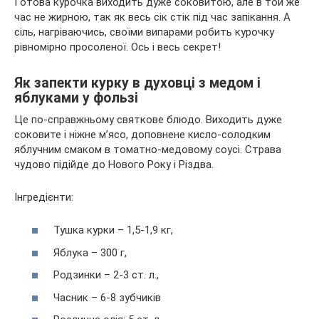
Готова курочка виходить дуже соковитою, але в той же
час не жирною, так як весь сік стік під час запікання. А
сіль, нагріваючись, своїми випарами робить курочку
рівномірно просоленої. Ось і весь секрет!
Як запекти курку в духовці з медом і
яблуками у фользі
Це по-справжньому святкове блюдо. Виходить дуже
соковите і ніжне м’ясо, доповнене кисло-солодким
яблучним смаком в томатно-медовому соусі. Страва
чудово підійде до Нового Року і Різдва.
Інгредієнти:
Тушка курки – 1,5-1,9 кг,
Яблука – 300 г,
Родзинки – 2-3 ст. л.,
Часник – 6-8 зубчиків