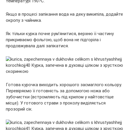
температурі 190?С.
Якщо в процесі запікання вода на деку википіла, додайте
окропу з чайника.
Як тільки курка почне рум’янитися, верхню її частину
прикриваємо фольгою, щоб вона не підгоріла і
продовжувала далі запікатися.
Готова курочка виходить хорошого засмаглого кольору.
Перевіряємо її готовність за допомогою ножа або
зубочистки (встромляють під крилом у найтовстіше
місце). У готового страви з проколу виділяється
прозорий сік.