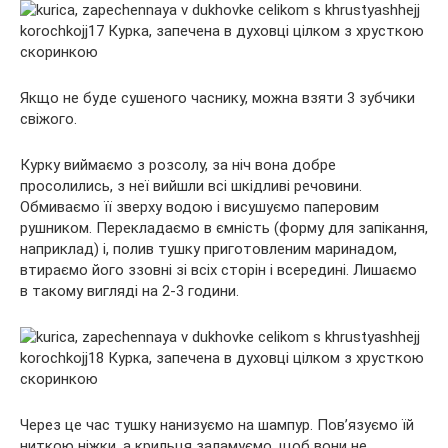
Якщо не буде сушеного часнику, можна взяти 3 зубчики
свіжого.
Курку виймаємо з розсолу, за ніч вона добре
просолились, з неї вийшли всі шкідливі речовини.
Обмиваємо її зверху водою і висушуємо паперовим
рушником. Перекладаємо в ємність (форму для запікання,
наприклад) і, полив тушку приготовленим маринадом,
втираємо його ззовні зі всіх сторін і всередині. Лишаємо
в такому вигляді на 2-3 години.
Через це час тушку нанизуємо на шампур. Пов’язуємо їй
ниткою ніжки, а крильця заламуємо, щоб вони не