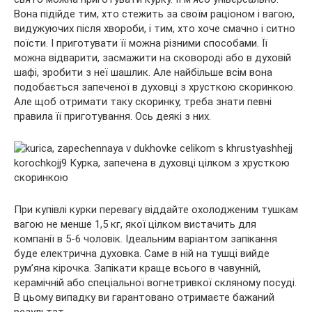
Вона підійде тим, хто стежить за своїм раціоном і вагою,
видужуючих після хвороби, і тим, хто хоче смачно і ситно
поїсти. І приготувати її можна різними способами. Її
можна відварити, засмажити на сковороді або в духовій
шафі, зробити з неї шашлик. Але найбільше всім вона
подобається запеченої в духовці з хрусткою скоринкою.
Але щоб отримати таку скоринку, треба знати певні
правила її приготування. Ось деякі з них.
При купівлі курки перевагу віддайте охолодженим тушкам
вагою не менше 1,5 кг, якої цілком вистачить для
компанії в 5-6 чоловік. Ідеальним варіантом запікання
буде електрична духовка. Саме в ній на тушці вийде
рум’яна кірочка. Запікати краще всього в чавунній,
керамічній або спеціальної вогнетривкої скляному посуді.
В цьому випадку ви гарантовано отримаєте бажаний