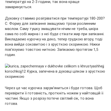
температурі на 2-3 години, так вона краще
замаринується.
Духовку ставимо розігріватися при температурі 180-200?
С. Форму для запікання змащуємо трохи рослинним
маслом. Саму тушку змащувати нічим не треба, шкіра
сама по собі жирна і з неї буде стікати жир при запіканні.
Викладаємо курочку на деко, тепер грудкою вгору, тоді
вона вийде соковитою і з хрусткою скоринкою. Ніжки
пов’язуємо товстою ниткою. Запікаємо протягом 1,5
годин.
Через це час курочка зарум’яниться і буде готова. Щоб
перевірити її готовність, проткніть ножем у найтовщій її
частині. Якщо з розрізу потече світлий сік, то вона
готова.