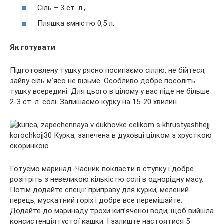
Сіль – 3 ст. л.,
Пляшка ємністю 0,5 л.
Як готувати
Підготовлену тушку рясно посипаємо сіллю, не бійтеся,
зайву сіль м’ясо не візьме. Особливо добре посоліть
тушку всередині. Для цього в цілому у вас піде не більше
2-3 ст. л. солі. Залишаємо курку на 15-20 хвилин.
Готуємо маринад. Часник покласти в ступку і добре
розітріть з невеликою кількістю солі в однорідну масу.
Потім додайте спеції: приправу для курки, мелений
перець, мускатний горіх і добре все перемішайте.
Додайте до маринаду трохи кип’яченої води, щоб вийшла
консистенція густої кашки. І залиште настоятися 5