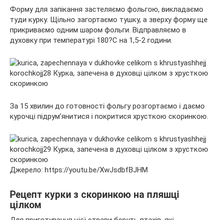
Форму для запікання застеляємо фольгою, викладаємо
туди курку. Щільно загортаємо тушку, а зверху форму ще
прикриваємо одним шаром фольги. Відправляємо в
духовку при температурі 180?С на 1,5-2 години.
За 15 хвилин до готовності фольгу розгортаємо і даємо
курочці підрум’янитися і покритися хрусткою скоринкою.
Джерело: https://youtu.be/XwJsdbfBJHM
Рецепт курки з скоринкою на пляшці
цілком
Для приготування цієї страви беруть птахів, які