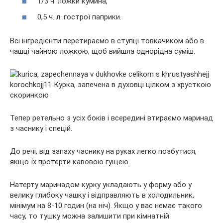
1/3 ч. ложки кумина,
0,5 ч. л. гострої паприки.
Всі інгредієнти перетираємо в ступці товкачиком або в
чашці чайною ложкою, щоб вийшла однорідна суміш.
Тепер ретельно з усіх боків і всередині втираємо маринад
з часнику і спецій.
До речі, від запаху часнику на руках легко позбутися,
якщо їх протерти кавовою гущею.
Натерту маринадом курку укладають у форму або у
велику глибоку чашку і відправляють в холодильник,
мінімум на 8-10 годин (на ніч). Якщо у вас немає такого
часу, то тушку можна залишити при кімнатній