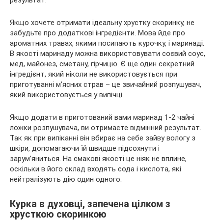
результат.
Якщо хочете отримати ідеальну хрустку скоринку, не
забудьте про додаткові інгредієнти. Мова йде про
ароматних травах, якими посипають курочку, і маринаді.
В якості маринаду можна використовувати соєвий соус,
мед, майонез, сметану, гірчицю. Є ще один секретний
інгредієнт, який ніколи не використовується при
приготуванні м’ясних страв – це звичайний розпушувач,
який використовується у випічці.
Якщо додати в приготований вами маринад 1-2 чайні
ложки розпушувача, ви отримаєте відмінний результат.
Так як при випіканні він вбирає на себе зайву вологу з
шкіри, допомагаючи їй швидше підсохнути і
зарум’яниться. На смакові якості це ніяк не вплине,
оскільки в його склад входять сода і кислота, які
нейтралізують дію один одного.
Курка в духовці, запечена цілком з
хрусткою скоринкою