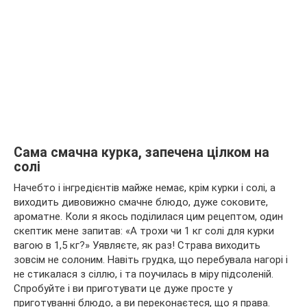
Сама смачна курка, запечена цілком на
солі
Начебто і інгредієнтів майже немає, крім курки і солі, а
виходить дивовижно смачне блюдо, дуже соковите,
ароматне. Коли я якось поділилася цим рецептом, один
скептик мене запитав: «А трохи чи 1 кг солі для курки
вагою в 1,5 кг?» Уявляєте, як раз! Страва виходить
зовсім не солоним. Навіть грудка, що перебувала нагорі і
не стикалася з сіллю, і та поучилась в міру підсоленій.
Спробуйте і ви приготувати це дуже просте у
приготуванні блюдо, а ви переконаєтеся, що я права.