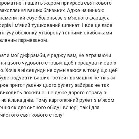
 ароматне і пашить жаром прикраса святкового
і захоплення ваших близьких. Адже начинкою
наменитий соус болоньєзе з м’ясного фаршу, а
 сирів і м’який тушкований шпинат. І все це ласе
 тягучу оболонку, утворену тонкими скибочками
лавленим пармезаном.
вати мої дифірамби, я раджу вам, не втрачаючи
ння цього чудового страви, щоб порадувати своїх
о. Хоча я ні секунди не сумніваюся в тому, що цей
буде радувати ваших гостей і домашніх не тільки
. Адже приготування цього рулету забирає не так
у виходить поживне і не дуже дороге страву з
ї на кілька днів. Тому картопляний рулет з м’ясом
ння як для ситного обіду і вечері, так і для
очистого святкового столу!