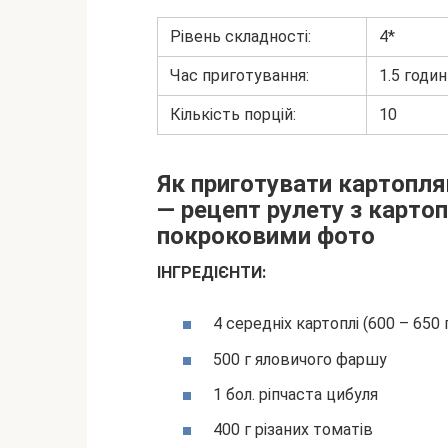
Рівень складності:
4*
Час приготування:
1.5 годи
Кількість порцій:
10
Як приготувати картопля
— рецепт рулету з картоп
покроковими фото
ІНГРЕДІЄНТИ:
4 середніх картоплі (600 – 650 
500 г яловичого фаршу
1 бол. ріпчаста цибуля
400 г різаних томатів