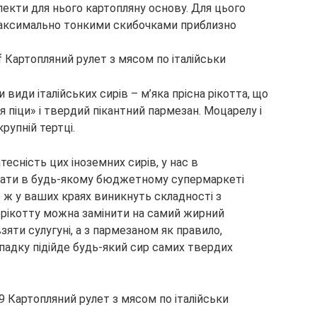
спекти для нього картопляну основу. Для цього
 максимально тонкими скибочками приблизно
 види італійських сирів – м’яка прісна рікотта, що
я піци» і твердий пікантний пармезан. Моцарелу і
рупній тертці.
есність цих іноземних сирів, у нас в
бати в будь-якому бюджетному супермаркеті
 ж у ваших краях виникнуть складності з
о рікотту можна замінити на самий жирний
яти сулугуні, а з пармезаном як правило,
падку підійде будь-який сир самих твердих