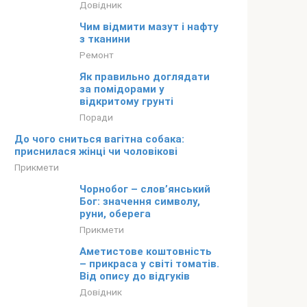
Довідник
Чим відмити мазут і нафту
з тканини
Ремонт
Як правильно доглядати
за помідорами у
відкритому грунті
Поради
До чого сниться вагітна собака:
приснилася жінці чи чоловікові
Прикмети
Чорнобог – слов’янський
Бог: значення символу,
руни, оберега
Прикмети
Аметистове коштовність
– прикраса у світі томатів.
Від опису до відгуків
Довідник