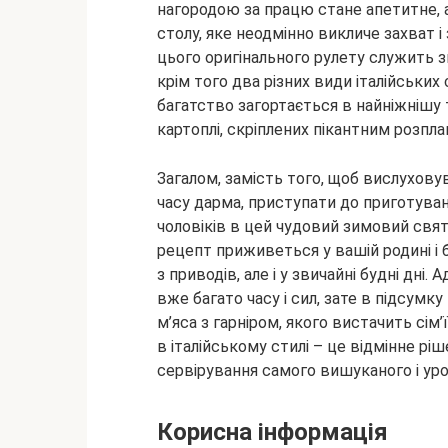
нагородою за працю стане апетитне,
столу, яке неодмінно викличе захват 
цього оригінального рулету служить з
крім того два різних види італійських
багатство загортається в найніжнішу
картоплі, скріплених пікантним розп
Загалом, замість того, щоб вислухову
часу дарма, приступати до приготува
чоловіків в цей чудовий зимовий свят
рецепт приживеться у вашій родині і 
з приводів, але і у звичайні будні дні
вже багато часу і сил, зате в підсумк
м’яса з гарніром, якого вистачить сім’
в італійському стилі – це відмінне ріше
сервірування самого вишуканого і ур
Корисна інформація