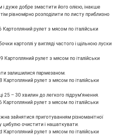
 і дуже добре змастити його олією, інакше
тім рівномірно розподілити по листу приблизно
бочки картоплі у вигляді частого і щільною луски
пати залишилися пармезаном.
вці 25 – 30 хвилин до легкого підрум’янення.
ожна зайнятися приготуванням різноманітної
ту цибулю очистити і нашаткувати.