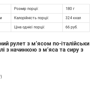
Розмір порції:
180 г
ни
Калорійність порції:
324 ккал
Ціна однієї порції:
66 руб.
ний рулет з м’ясом по-італійськи
лі з начинкою з м’яса та сиру з
г)