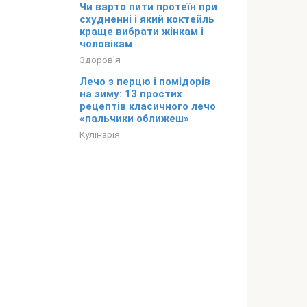
Чи варто пити протеїн при
схудненні і який коктейль
краще вибрати жінкам і
чоловікам
Здоров'я
Лечо з перцю і помідорів
на зиму: 13 простих
рецептів класичного лечо
«пальчики оближеш»
Кулінарія