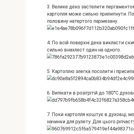
3. Велике деко застелити пергаментом
картопля може сильно прилипнути. По
половину натертого пармезану.
4. По всій поверхні дека викласти ски
сильно внахлест один на одного.
5. Картоплю злегка посолити і приси
6. Випікати в розігрітій до 180°С духо
7. Поки картопля коштує в духовці, м
начинки для рулету. Для цього ріпчас