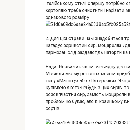
італійському стилі, спершу потрібно 
картоплю треба очистити і нарізати
однакового розміру.
2. Для цієї страви нам знадобиться три
нагадує зернистий сир, моцарелла «дл
пармезан слід заздалегідь натерти на к
Рада! Незважаючи на очевидну делікат
Московському регіоні їх можна прид
типу «Магніту» або «Пятерочки». Якщо
купівлею якого-небудь з цих сирів, т
розсипчастий сир, замість моцарели вз
проблем не буває, але в крайньому ви
сортів.