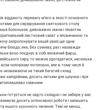
ів віддають перевагу м’ясо в якості основного
антами для сервірування святкового столу
нья болоньезе, дивовижно ніжна і пікантна
 оригінальний листковий салат з яловичиною та
хочу запропонувати вашій увазі ще одне
че блюдо, яке, без сумніву, раз і назавжди
ільки воно поєднує в собі яловичий фарш,
алійського сиру, то можна здогадатися, наскільки
всім чоловікам поголовно, але в тому числі й
е незважаючи на такий багатий склад
уже калорійним, досить легким для шлунка і при
риголомшливо смачним.
ьки готується не надто складно і не забере у вас
 вимагає досить інтенсивної роботи і залишить
 та іншого кухонного начиння. Тим не менш,