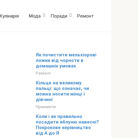
Кулінарія
Мода
Поради
Ремонт
Як почистити мельхіорові
ложки від чорноти в
домашніх умовах
Ремонт
Кільце на великому
пальці: що означає, чи
можна носити жінці і
дівчині
Прикмети
Коли і як правильно
посадити яблуню навесні?
Покрокове керівництво
від А до Я