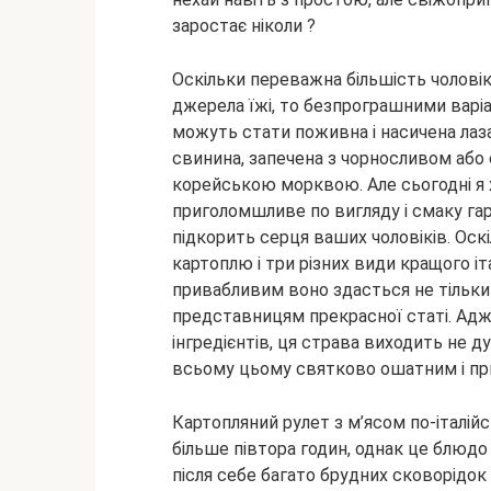
заростає ніколи ?
Оскільки переважна більшість чоловік
джерела їжі, то безпрограшними варі
можуть стати поживна і насичена лаза
свинина, запечена з чорносливом або
корейською морквою. Але сьогодні я 
приголомшливе по вигляду і смаку гаря
підкорить серця ваших чоловіків. Оск
картоплю і три різних види кращого іт
привабливим воно здасться не тільки 
представницям прекрасної статі. Адж
інгредієнтів, ця страва виходить не д
всьому цьому святково ошатним і п
Картопляний рулет з м’ясом по-італійс
більше півтора годин, однак це блюдо
після себе багато брудних сковорідок