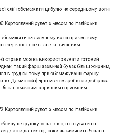
кової олії і обсмажити цибулю на середньому вогні
і обсмажити на сильному вогні при частому
ін з червоного не стане коричневим.
 цієї страви можна використовувати готовий
Однак, такий фарш зазвичай буває більш жирним,
тися в грудки, тому при обсмажуванні фаршу
ткою. Домашній фарш можна зробити з добірних
де більш смачним, корисним і приємним
ібнену петрушку, сіль і спеції і готувати на
охи довше до тих пір, поки не википить більша