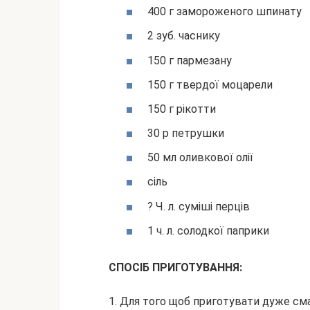
400 г замороженого шпинату
2 зуб. часнику
150 г пармезану
150 г твердої моцарели
150 г рікотти
30 р петрушки
50 мл оливкової олії
сіль
? Ч. л. суміші перців
1 ч. л. солодкої паприки
СПОСІБ ПРИГОТУВАННЯ:
1. Для того щоб приготувати дуже сма