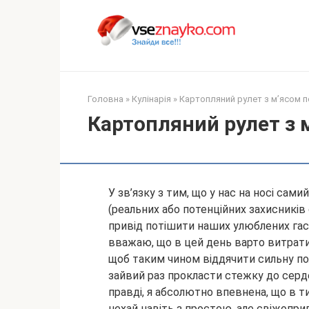
Перейти
до
вмісту
Головна
»
Кулінарія
»
Картопляний рулет з м’ясом п
Картопляний рулет з 
У зв’язку з тим, що у нас на носі сам
(реальних або потенційних захисників 
привід потішити наших улюблених гас
вважаю, що в цей день
варто витрати
щоб таким чином віддячити сильну по
зайвий раз прокласти стежку до серд
правді, я абсолютно впевнена, що в ти
нехай навіть з простою, але свіжоп