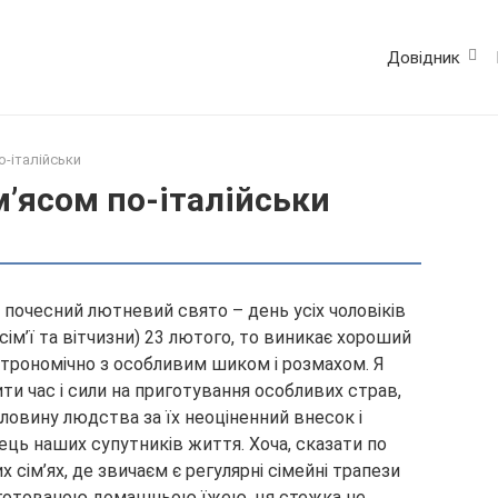
Довідник
о-італійськи
м’ясом по-італійськи
ий почесний лютневий свято – день усіх чоловіків
сім’ї та вітчизни) 23 лютого, то виникає хороший
трономічно з особливим шиком і розмахом. Я
ти час і сили на приготування особливих страв,
ловину людства за їх неоціненний внесок і
ець наших супутників життя. Хоча, сказати по
х сім’ях, де звичаєм є регулярні сімейні трапези
риготованою домашньою їжею, ця стежка не