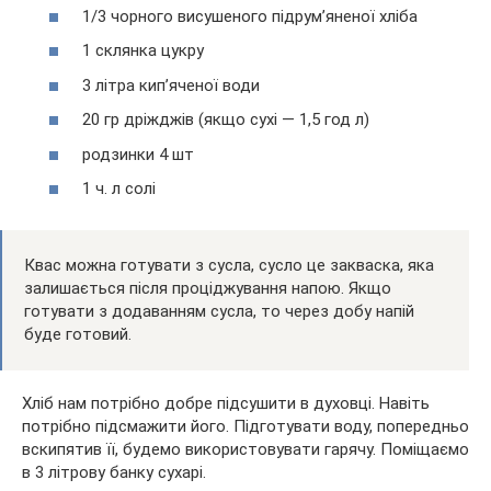
1/3 чорного висушеного підрум’яненої хліба
1 склянка цукру
3 літра кип’яченої води
20 гр дріжджів (якщо сухі — 1,5 год л)
родзинки 4 шт
1 ч. л солі
Квас можна готувати з сусла, сусло це закваска, яка
залишається після проціджування напою. Якщо
готувати з додаванням сусла, то через добу напій
буде готовий.
Хліб нам потрібно добре підсушити в духовці. Навіть
потрібно підсмажити його. Підготувати воду, попередньо
вскипятив її, будемо використовувати гарячу. Поміщаємо
в 3 літрову банку сухарі.