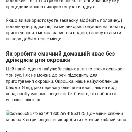
солодкий, те що потрібно в спекотні дні. Закваску яку
процедили можна використовувати вдруге.
Якщо ви використовуєте закваску, відберіть половину, і
половину інгредієнтів, які ми використовували на початку
приготування, і можна заливати водою, і знову ставити
на пару доби у тепле місце.
Як зробити смачний домашній квас без
дріжджів для окрошки
Цей напій, один з найулюбленіших в літню спеку освіжає і
тонізує, і як не можна до речі підходить для
приготування окрошки. Окрошка, наше найулюбленіше
блюдо. Я віддаю перевагу більше на квасі, ніж на воді,
хоча, пробуємо різні рецепти. Як бачите, він набагато
світліше, ніж інші.