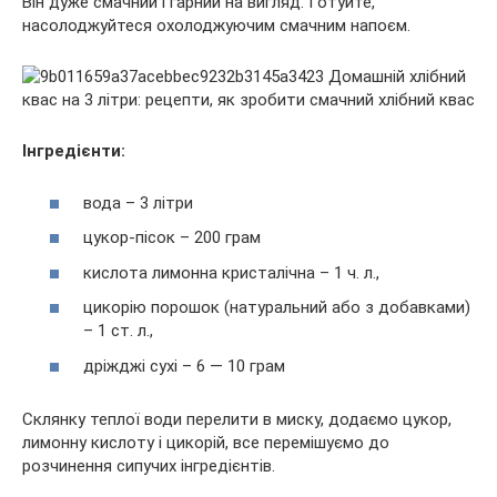
Він дуже смачний і гарний на вигляд. Готуйте,
насолоджуйтеся охолоджуючим смачним напоєм.
Інгредієнти:
вода – 3 літри
цукор-пісок – 200 грам
кислота лимонна кристалічна – 1 ч. л.,
цикорію порошок (натуральний або з добавками)
– 1 ст. л.,
дріжджі сухі – 6 — 10 грам
Склянку теплої води перелити в миску, додаємо цукор,
лимонну кислоту і цикорій, все перемішуємо до
розчинення сипучих інгредієнтів.