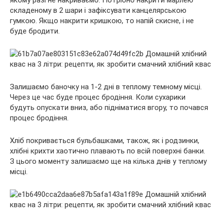
якому разі не накриваємо. Потрібно накрити марлею
складеному в 2 шари і зафіксувати канцелярською
гумкою. Якщо накрити кришкою, то напій скисне, і не
буде бродити.
Залишаємо баночку на 1-2 дні в теплому темному місці.
Через це час буде процес бродіння. Коли сухарики
будуть опускати вниз, або підніматися вгору, то почався
процес бродіння.
Хліб покривається бульбашками, також, як і родзинки,
хлібні крихти хаотично плавають по всій поверхні банки.
З цього моменту залишаємо ще на кілька днів у теплому
місці.