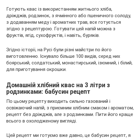
Готують квас із використанням житнього хліба,
дріжджів, родзинок, з ячмінного або пшеничного солоду,
з додаванням меду і ароматних трав, все готується
згідно з рецептурою. Готувати цей напій можна з
фруктів, ягід, сухофруктів, і навіть, буряків.
Згідно історії, на Русі були різні майстри по його
виготовленню. Існувало більше 100 видів, серед них
боярський, солдатський, монастирський, ізюмний, і білий,
для приготування окрошки.
Домашній хлібний квас на 3 літри з
родзинками: бабусин рецепт
По цьому рецепту виходить сильно газований і
освіжаючий напій, з приємним хлібним смаком і ароматом,
рецепт без дріжджів, але з родзинками. Пити його краще
всього в охолодженому вигляді.
Цей рецепт ми готуємо вже давно, це бабусин рецепт, я