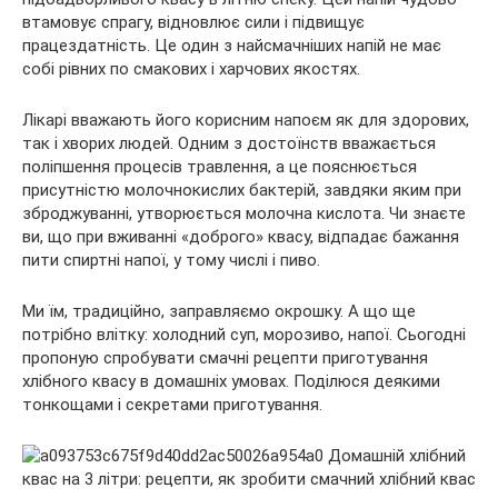
втамовує спрагу, відновлює сили і підвищує
працездатність. Це один з найсмачніших напій не має
собі рівних по смакових і харчових якостях.
Лікарі вважають його корисним напоєм як
для здорових,
так і хворих людей. Одним з достоїнств вважається
поліпшення процесів травлення, а це пояснюється
присутністю молочнокислих бактерій, завдяки яким при
зброджуванні, утворюється молочна кислота. Чи знаєте
ви, що при вживанні «доброго» квасу, відпадає бажання
пити спиртні напої, у тому числі і пиво.
Ми їм, традиційно, заправляємо окрошку. А що ще
потрібно влітку: холодний суп, морозиво, напої. Сьогодні
пропоную спробувати смачні рецепти приготування
хлібного квасу в домашніх умовах. Поділюся деякими
тонкощами і секретами приготування.