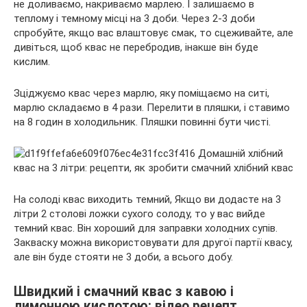
не доливаємо, накриваємо марлею. І залишаємо в
теплому і темному місці на 3 доби. Через 2-3 доби
спробуйте, якщо вас влаштовує смак, то сцеживайте, але
дивіться, щоб квас не перебродив, інакше він буде
кислим.
Зціджуємо квас через марлю, яку поміщаємо на ситі,
марлю складаємо в 4 рази. Перелити в пляшки, і ставимо
на 8 годин в холодильник. Пляшки повинні бути чисті.
На солоді квас виходить темний, Якщо ви додасте на 3
літри 2 столові ложки сухого солоду, то у вас вийде
темний квас. Він хороший для заправки холодних супів.
Закваску можна використовувати для другої партії квасу,
але він буде стояти не 3 доби, а всього добу.
Швидкий і смачний квас з кавою і
лимонною кислотою: відео рецепт