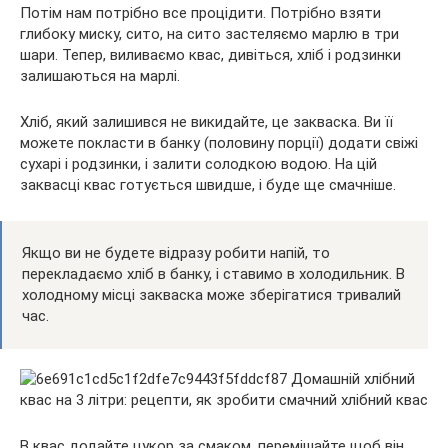
Потім нам потрібно все процідити. Потрібно взяти
глибоку миску, сито, на сито застеляємо марлю в три
шари. Тепер, виливаємо квас, дивіться, хліб і родзинки
залишаються на марлі.
Хліб, який залишився не викидайте, це закваска. Ви її
можете покласти в банку (половину порції) додати свіжі
сухарі і родзинки, і залити солодкою водою. На цій
заквасці квас готується швидше, і буде ще смачніше.
Якщо ви не будете відразу робити напій, то
перекладаємо хліб в банку, і ставимо в холодильник. В
холодному місці закваска може зберігатися тривалий
час.
В квас додайте цукор за смаком, перемішайте щоб він