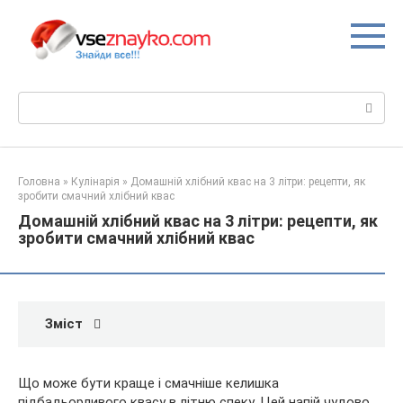
Перейти
до
вмісту
Пошук:
Головна
»
Кулінарія
»
Домашній хлібний квас на 3 літри: рецепти, як
зробити смачний хлібний квас
Домашній хлібний квас на 3 літри: рецепти, як
зробити смачний хлібний квас
Зміст
Що може бути краще і смачніше келишка
підбадьорливого квасу в літню спеку. Цей напій чудово