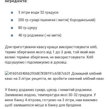
Інгредієнти:
3 літри води 32 градуси
200 гр сухарі пшеничні і житні( бородинський)
80 гр цукру
40 гр родзинки ( не мити)
Для приготування квасу краще використовувати хліб,
термін зберігання якого від 1 до 3 днів, той який має
великі терміни зберігання, не використовувати. Хліб
підсушуємо і підсмажуємо в духовці.
У банку додаємо сухарі, цукор, і немитий родзинки.
Заливаємо водою, температура якої 30-32 градуси. У
мене банку 4 літрова, готуємо на 3 літри, нам важливо
щоб залишилося місце в банку для бродіння.