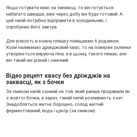
Якщо готувати квас на заквасці, то він готується
набагато швидше, вже через добу він буде готовий. А
цей напій потрібно відправити в холодильник, і
спробуємо його завтра.
Для різкості, в кожну пляшку поміщаємо 6 родзинок.
Коли наливаємо дріжджовий квас, то на поверхні склянки
утворюється вируюча піна, а в цьому, такого немає, але
він такий же різкий і смачний.
Відео рецепт квасу без дріжджів на
заквасці, як з бочки
За смаком напій схожий на той, який раніше продавали як
з жовтої бочки, а зараз, такий напій розливають з кег.
Знадобляться житнє борошно, солод житній
ферментований, вода і цукор (за смаком).