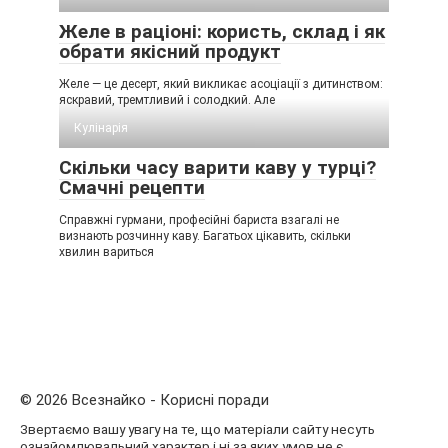
Желе в раціоні: користь, склад і як
обрати якісний продукт
Желе — це десерт, який викликає асоціації з дитинством:
яскравий, тремтливий і солодкий. Але
Кулінарія
Скільки часу варити каву у турці?
Смачні рецепти
Справжні гурмани, професійні бариста взагалі не
визнають розчинну каву. Багатьох цікавить, скільки
хвилин вариться
© 2026 Всезнайко - Корисні поради
Звертаємо вашу увагу на те, що матеріали сайту несуть
ознайомлювальний характер і ні за яких умов не є