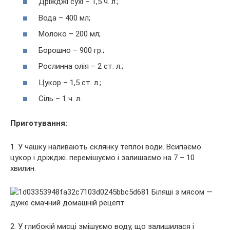
Дріжджі сухі – 1,5 ч. л.;
Вода – 400 мл;
Молоко – 200 мл;
Борошно – 900 гр.;
Рослинна олія – 2 ст. л.;
Цукор – 1,5 ст. л.;
Сіль – 1 ч. л.
Приготування:
1. У чашку наливають склянку теплої води. Всипаємо
цукор і дріжджі. перемішуємо і залишаємо на 7 – 10
хвилин.
2. У глибокій мисці змішуємо воду, що залишилася і