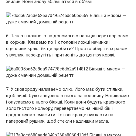
хвилин. Вони знову збільшаться в об’ємі.
6. Тепер з кожного за допомогою пальців перетворюємо
в коржик. Кладемо по 1 столовій ложці начинки і
сцепляем краю. Як це зробити? Просто зберіть їх разом
у вузлик, перекрутіть і притисніть до центру коржі.
7. У сковороду наливаємо олію. Його має бути стільки,
щоб виріб було занурено в нього на половину. Нагріваємо
і опускаємо в нього біляші. Коли вони будуть красивого
золотистого кольору, перевертаємо на інший бік і
продовжуємо смажити. Готові краще викласти на
паперовий рушник, щоб стекли надлишки масла.