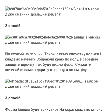
2 спосіб.
Він схожий на перший. Також ліпимо спочатку коржик і
кладемо начинку. Збираючи краю по колу, в середині
залиште дірочку. Так буде видно фарш. Смажити
починайте саме відкриту сторону, а потім цілу.
3 спосіб.
Форма біляша буде трикутної. На корж кладемо м’ясну