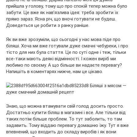
прийшла у голову, тому що про спокій тепер можна було
забути. Це вже як нав’язлива ідея: треба зробити їх
прямо зараз. Ясна річ, що вночі готувати не будеш.
Доведеться це робити з
ранку раніше.
Як ви вже зрозуміли, що сьогодні у нас мова піде про
біляші. Хоча ми вже готували дуже смачні чебуреки, і про
тісто для них була стаття. Це по суті одне і теж, тільки
все-таки мають деякі відмінності. І кожен виріб ми
любимо по своєму. А що більше ви надаєте перевагу?
Напишіть в коментарях нижче, нам це цікаво.
Знаю, що можна втамувати свій голод досить просто.
Достатньо купити біляш в магазині і все. Але тільки від
таких потім більше проблем. То тут заболить, то там
задавить. Тому віддаю перевагу домашню їжу. Тут я вже
впевнений, що входить до складу виробів і як вони