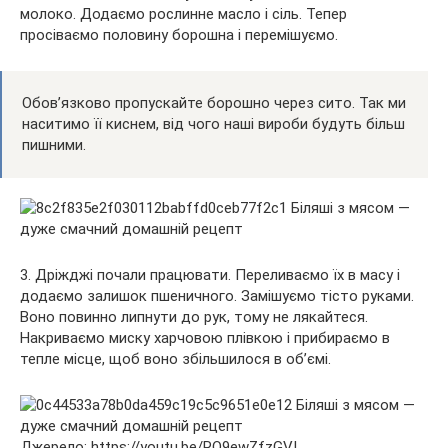
молоко. Додаємо рослинне масло і сіль. Тепер
просіваємо половину борошна і перемішуємо.
Обов’язково пропускайте борошно через сито. Так ми
наситимо її киснем, від чого наші вироби будуть більш
пишними.
3. Дріжджі почали працювати. Переливаємо їх в масу і
додаємо залишок пшеничного. Замішуємо тісто руками.
Воно повинно липнути до рук, тому не лякайтеся.
Накриваємо миску харчовою плівкою і прибираємо в
тепле місце, щоб воно збільшилося в об’ємі.
Джерело: https://youtu.be/RQ9ewZfzGVI