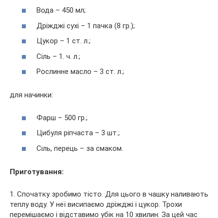
Вода – 450 мл;
Дріжджі сухі – 1 пачка (8 гр.);
Цукор – 1 ст. л.;
Сіль – 1. ч. л.;
Рослинне масло – 3 ст. л.;
для начинки:
Фарш – 500 гр.;
Цибуля ріпчаста – 3 шт.;
Сіль, перець – за смаком.
Приготування:
1. Спочатку зробимо тісто. Для цього в чашку наливають
теплу воду. У неї висипаємо дріжджі і цукор. Трохи
перемішаємо і відставимо убік на 10 хвилин. За цей час