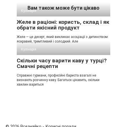
Вам також може бути цікаво
Кулінарія
Желе в раціоні: користь, склад і як
обрати якісний продукт
Желе — це десерт, який викликає асоціації з дитинством:
яскравий, тремтливий і солодкий. Але
Кулінарія
Скільки часу варити каву у турці?
Смачні рецепти
Справжні гурмани, професійні бариста взагалі не
визнають розчинну каву. Багатьох цікавить, скільки
хвилин вариться
© 2026 Всезнайко - Корисні поради