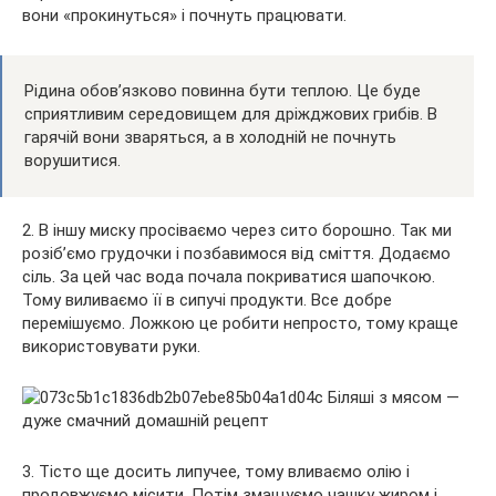
вони «прокинуться» і почнуть працювати.
Рідина обов’язково повинна бути теплою. Це буде
сприятливим середовищем для дріжджових грибів. В
гарячій вони зваряться, а в холодній не почнуть
ворушитися.
2. В іншу миску просіваємо через сито борошно. Так ми
розіб’ємо грудочки і позбавимося від сміття. Додаємо
сіль. За цей час вода почала покриватися шапочкою.
Тому виливаємо її в сипучі продукти. Все добре
перемішуємо. Ложкою це робити непросто, тому краще
використовувати руки.
3. Тісто ще досить липучее, тому вливаємо олію і
продовжуємо місити. Потім змащуємо чашку жиром і