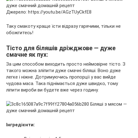
Джерело: https://youtu.be/AGzTUyCkfE8
Таку смакоту краще їсти відразу гарячими, тільки не
обожгитесь!
Тісто для біляшів дріжджове — дуже
смачне як пух:
За цим способом виходить просто неймовірне тісто. З
такого можна зліпити дуже смачні біляші. Воно дуже
легке і ніжне. Дотримуючись пропорції у вас вийде
чудова маса. Така піднімається дуже швидко, тому
ліпити вироби ви будете вже через годину.
Інгредієнти: