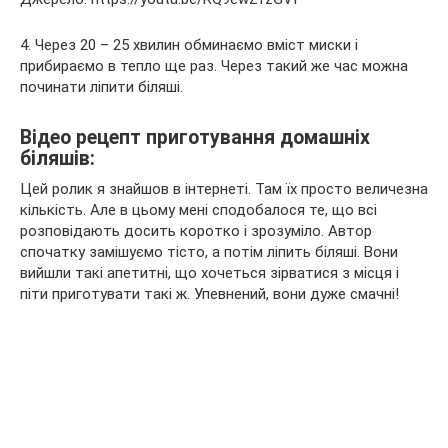
4. Через 20 – 25 хвилин обминаємо вміст миски і
прибираємо в тепло ще раз. Через такий же час можна
починати ліпити біляші.
Відео рецепт приготування домашніх
біляшів:
Цей ролик я знайшов в інтернеті. Там їх просто величезна
кількість. Але в цьому мені сподобалося те, що всі
розповідають досить коротко і зрозуміло. Автор
спочатку замішуємо тісто, а потім ліпить біляші. Вони
вийшли такі апетитні, що хочеться зірватися з місця і
піти приготувати такі ж. Упевнений, вони дуже смачні!