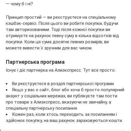
— чому б і ні?
Принцип простий — ви реєструєтеся на спеціальному
кэшбэк-сервісі. Після цього ви робите покупки, будучи
там авторизованими. Тоді після кожної покупки ви
отримуєте на рахунок певну суму в кілька відсотків від
покупки. Коли ця сума досягне певних розмірів, ви
можете вивести її зручним для вас чином.
Партнерська програма
Існує і діє партнерка на Алиэкспресс. Тут все просто:
Ви реєструєтеся в розділі партнерської програми.
Якщо у вас є сайт, блог або хоча б просто популярний
акаунт у соціальних мережах, ви публікуєте там пости
про товари з Алиэкспресс, вказуючи не звичайну, а
спеціальну партнерську посилання.
Кожен раз, коли хтось переходить за посиланням і
здійснює покупку, на ваш рахунок зараховуються кошти.