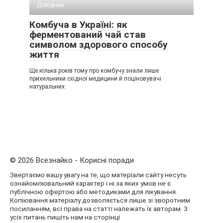
Довідник
Комбуча в Україні: як
ферментований чай став
символом здорового способу
життя
Ще кілька років тому про комбучу знали лише
прихильники східної медицини й поціновувачі
натуральних
© 2026 Всезнайко - Корисні поради
Звертаємо вашу увагу на те, що матеріали сайту несуть
ознайомлювальний характер і ні за яких умов не є
публічною офертою або методиками для лікування.
Копіювання матеріалу дозволяється лише зі зворотним
посиланням, всі права на статті належать їх авторам. З
усіх питань пишіть нам на сторінці