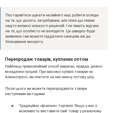
Постарайтеся шукати незайняті ніші, робити огляди
на те, що досить затребуване, але поки що немає
надто великої кількості рецензій. І не пишіть відгуки
на те, що особисто не володієте. Це швидко буде
виявлено і ви можете піддатися санкціям аж до
блокування аккаунту.
Перепродаж товарів, куплених оптом
Найбільш прямолінійний спосіб вимагає, правда, деякої
вкладення грошей. При масової купівлі товарів на
Алиэкспресс, ви платите за них нижчу оптову ціну.
Після цього ви можете перепродувати товари
наступними методами:
Традиційна «фізична» торгівля. Якщо у вас є
можливість виставити свій товар у реальному