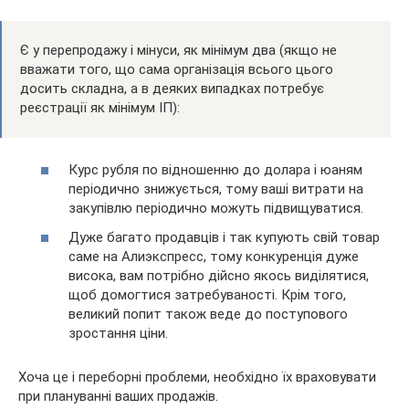
Є у перепродажу і мінуси, як мінімум два (якщо не
вважати того, що сама організація всього цього
досить складна, а в деяких випадках потребує
реєстрації як мінімум ІП):
Курс рубля по відношенню до долара і юаням
періодично знижується, тому ваші витрати на
закупівлю періодично можуть підвищуватися.
Дуже багато продавців і так купують свій товар
саме на Алиэкспресс, тому конкуренція дуже
висока, вам потрібно дійсно якось виділятися,
щоб домогтися затребуваності. Крім того,
великий попит також веде до поступового
зростання ціни.
Хоча це і переборні проблеми, необхідно їх враховувати
при плануванні ваших продажів.