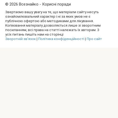
© 2026 Всезнайко - Корисні поради
Звертаємо вашу увагу на те, що матеріали сайту несуть
ознайомлювальний характер і ні за яких умов не є
публічною офертою або методиками для лікування.
Копіювання матеріалу дозволяється лише зі зворотним
посиланням, всі права на статті належать їх авторам. З
усіх питань пишіть нам на сторінці
Зворотній зв’язок
|
Політика конфіденційності
|
Про сайт