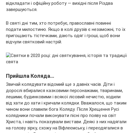
відкладати і офіційну роботу — вихідні після Різдва
завершуються.
В святі дні тим, хто потребує, православні повинні
подати милостиню. Якщо в колі друзів є незаможні, то їх
пригощають тістечками, дають одяг і гроші, щоб вони
відчули святковий настрій.
Прийшла Коляда…
Звичай колядувати відомий ще з давніх часів. Діти і
дорослі вбиралися казковими персонажами, тваринами,
лешими, будинковими і всякої лісовий нечистю, ходили
від хати до хати і кричали колядки. Вважалося, що таким
чином вони славили бога Коляду. Після Хрещення Русі
колядники почали виконувати пісні про появу на світ
Христа, і навіть показували вистави. Деякі з них надягали
на голову зірку, схожу на Віфлеємську, і переодягалися в