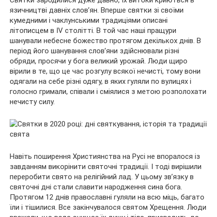
Святки зародилися дуже давно, їх витоки криються в
язичництві давніх слов’ян. Вперше святки зі своїми
кумедними і чаклунськими традиціями описані
літописцем в IV столітті. В той час наші пращури
шанували небесне божество протягом декількох днів. В
період його шанування слов’яни здійснювали різні
обряди, просячи у бога великий урожай. Люди щиро
вірили в те, що це час розгулу всякої нечисті, тому вони
одягали на себе різні одягу, в яких гуляли по вулицях і
голосно гримали, співали і сміялися з метою розполохати
нечисту силу.
Навіть поширення Християнства на Русі не впоралося із
завданням викорінити святочні традиції. І тоді вирішили
переробити свято на релігійний лад. У цьому зв’язку в
святочні дні стали славити народження сина бога.
Протягом 12 днів православні гуляли на всю міць, багато
їли і тішилися. Все закінчувалося святом Хрещення. Люди