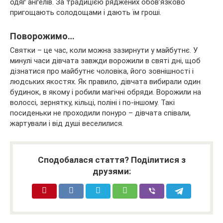
одяг ангелів. За традицією ряджених обов’язково
пригощають солодощами і дають їм гроші.
Поворожимо…
Святки – це час, коли можна зазирнути у майбутнє. У
минулі часи дівчата завжди ворожили в святі дні, щоб
дізнатися про майбутнє чоловіка, його зовнішності і
людських якостях. Як правило, дівчата вибирали один
будинок, в якому і робили магічні обряди. Ворожили на
волоссі, зернятку, кільці, поліні і по-іншому. Такі
посиденьки не проходили понуро – дівчата співали,
жартували і від душі веселилися.
Сподобалася стаття? Поділитися з
друзями: