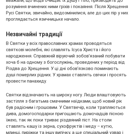
вважали, що вода очищає їх душу і тіло, призводить до
розуміння вчинених ними гріхів і покаяння. Після Хрещення
Русі Святки, звичайно, видозмінилися, але до цих пір у них
проглядається язичницьке начало.
Незвичайні традиції
В Святки у всіх православних храмах проводяться
святкові молебні, які славлять Ісуса Христа і його
народження. Справжній віруючий зобов’язаний побувати
хоча б на одному з богослужінь, проведених у період від
Різдва до Хрещення. У ці дні обов’язково поминають
душі померлих рідних. У храмах ставлять свічки і просять
провести панахиду.
Святки відзначають на широку ногу. Люди влаштовують
застілля з багатьма смачними наїдками, щоб новий рік
був радісним і грошовим. У Святвечір, коли трапляються
дива, домогосподарки пригощають домочадців пісною
їжею, так як поки триває різдвяний піст. На столи
ставлять кашу із зерна, сухофруктів і меду – кутю,
млинці, пиріжки та іншу випічку, а ще спеціальний узвар і