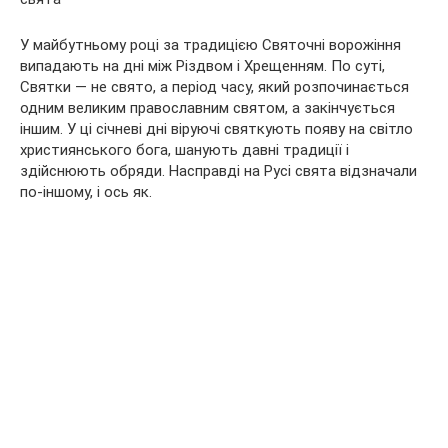
У майбутньому році за традицією Святочні ворожіння
випадають на дні між Різдвом і Хрещенням. По суті,
Святки — не свято, а період часу, який розпочинається
одним великим православним святом, а закінчується
іншим. У ці січневі дні віруючі святкують появу на світло
християнського бога, шанують давні традиції і
здійснюють обряди. Насправді на Русі свята відзначали
по-іншому, і ось як.