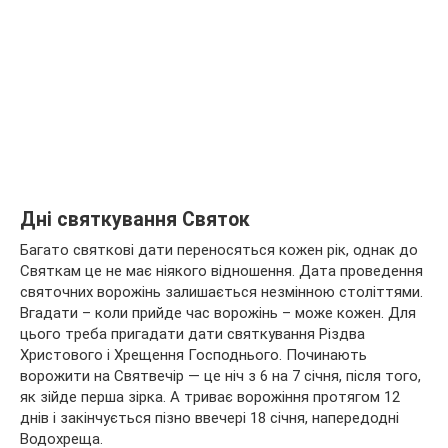
Дні святкування Святок
Багато святкові дати переносяться кожен рік, однак до
Святкам це не має ніякого відношення. Дата проведення
святочних ворожінь залишається незмінною століттями.
Вгадати – коли прийде час ворожінь – може кожен. Для
цього треба пригадати дати святкування Різдва
Христового і Хрещення Господнього. Починають
ворожити на Святвечір — це ніч з 6 на 7 січня, після того,
як зійде перша зірка. А триває ворожіння протягом 12
днів і закінчується пізно ввечері 18 січня, напередодні
Водохреща.