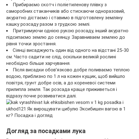
Прибираємо скотч і поліетиленову плівку з
саморобних стаканчиків або стискаючи одноразовий,
акуратно дістаємо і ставимо в підготовлену земляну
кашку розсаду разом з грудкою землі.
Притримуючи однією рукою розсаду, інший акуратно
підсипаємо землю до сеянцу. Заравниваем землею до
рівня точки зростання.
Сіянці висаджують один від одного на відстані 25-30
см. Часто садити не слід, оскільки великій рослині
необхідно більше харчування.
Після висадки обов’язково добре поливаємо теплою
водою, приблизно по 1 л на кожен кущик, щоб вийшло
повітря, грунт добре осів, а до кореневої системи
прилипла земля. Так розсада краще приживеться і
відразу почне розвиватися далі.
Догляд за посадками лука