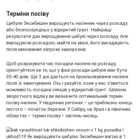
Терміни посіву
Цибуля Эксибишен вирощують насінням через розсаду
або безпосередньо у відкритий грунт. Найкращі
результати дає вирощування цибулі через розсаду. Але
вирощуючи розсадою, майте на увазі, його висаджують
після минования загрози заморозків.
Щоб розрахувати час посадки насіння на розсаду,
орієнтуйтеся на те, що у фазі розсади цибуля має бути
35-40 днів. Ще 3 дні дається на прокльовування насіння
після їх замочування. Ось і рахуйте, коли у вас з’явиться
можливість посадки сіянців у відкритий грунт. Шляхом
зворотного відліку ви визначите оптимальний термін
посіву насіння. У південних регіонах – це приблизно кінець
лютого – початок березня. У Сибіру, на Уралі і в північних
областях – термін посіву – квітень-місяць.