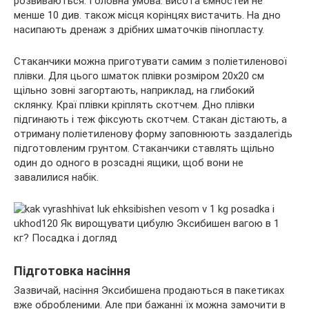
розвиваються. Головна умова: висота ємностей не
менше 10 див. також місця корінцях вистачить. На дно
насипають дренаж з дрібних шматочків пінопласту.
Стаканчики можна приготувати самим з поліетиленової
плівки. Для цього шматок плівки розміром 20х20 см
щільно зовні загортають, наприклад, на глибокий
склянку. Краї плівки кріплять скотчем. Дно плівки
підгинають і теж фіксують скотчем. Стакан дістають, а
отриману поліетиленову форму заповнюють заздалегідь
підготовленим грунтом. Стаканчики ставлять щільно
один до одного в розсадні ящики, щоб вони не
завалилися набік.
Підготовка насіння
Зазвичай, насіння Эксибишена продаються в пакетиках
вже обробленими. Але при бажанні їх можна замочити в