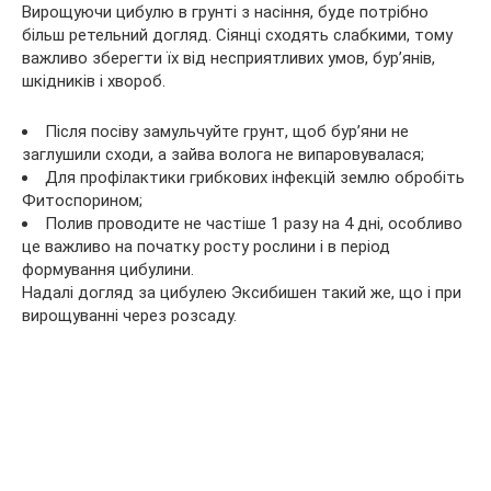
Вирощуючи цибулю в грунті з насіння, буде потрібно
більш ретельний догляд. Сіянці сходять слабкими, тому
важливо зберегти їх від несприятливих умов, бур’янів,
шкідників і хвороб.
Після посіву замульчуйте грунт, щоб бур’яни не
заглушили сходи, а зайва волога не випаровувалася;
Для профілактики грибкових інфекцій землю обробіть
Фитоспорином;
Полив проводите не частіше 1 разу на 4 дні, особливо
це важливо на початку росту рослини і в період
формування цибулини.
Надалі догляд за цибулею Эксибишен такий же, що і при
вирощуванні через розсаду.