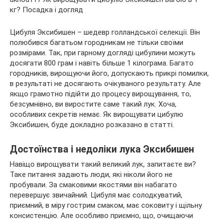
Цибуля Эксибишен – шедевр голландської селекції. Він
полюбився багатьом городникам не тільки своїми
розмірами. Так, при гарному догляді цибулини можуть
досягати 800 грам і навіть більше 1 кілограма. Багато
городників, вирощуючи його, допускають прикрі помилки,
в
результаті не досягають очікуваного результату. Але
якщо грамотно підійти до процесу вирощування, то,
безсумнівно, ви виростите саме такий лук. Хоча,
особливих секретів немає. Як вирощувати цибулю
Эксибишен, буде докладно розказано в статті.
Достоїнства і недоліки лука Эксибишен
Навіщо вирощувати такий великий лук, запитаєте ви?
Таке питання задають люди, які ніколи його не
пробували. За смаковими якостями він набагато
перевершує звичайний. Цибуля має солодкуватий,
приємний, в міру гострим смаком, має соковиту і щільну
консистенцію. Але особливо приємно, що, очищаючи