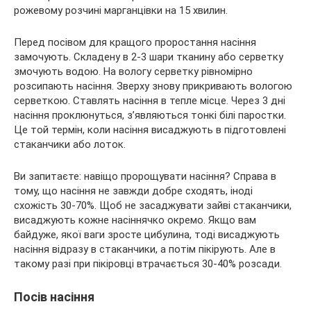
рожевому розчині марганцівки на 15 хвилин.
Перед посівом для кращого проростання насіння
замочують. Складену в 2-3 шари тканину або серветку
змочують водою. На вологу серветку рівномірно
розсипають насіння. Зверху знову прикривають вологою
серветкою. Ставлять насіння в тепле місце. Через 3 дні
насіння проклюнуться, з’являються тонкі білі паростки.
Це той термін, коли насіння висаджують в підготовлені
стаканчики або лоток.
Ви запитаєте: навіщо пророщувати насіння? Справа в
тому, що насіння не завжди добре сходять, іноді
схожість 30-70%. Щоб не засаджувати зайві стаканчики,
висаджують кожне насіннячко окремо. Якщо вам
байдуже, якої ваги зросте цибулина, тоді висаджують
насіння відразу в стаканчики, а потім пікірують. Але в
такому разі при пікіровці втрачається 30-40% розсади.
Посів насіння