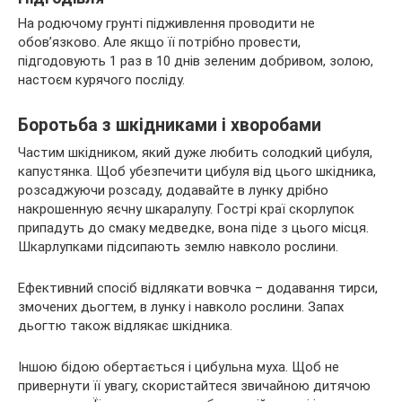
На родючому грунті підживлення проводити не
обов’язково. Але якщо її потрібно провести,
підгодовують 1 раз в 10 днів зеленим добривом, золою,
настоєм курячого посліду.
Боротьба з шкідниками і хворобами
Частим шкідником, який дуже любить солодкий цибуля,
капустянка. Щоб убезпечити цибуля від цього шкідника,
розсаджуючи розсаду, додавайте в лунку дрібно
накрошенную яєчну шкаралупу. Гострі краї скорлупок
припадуть до смаку медведке, вона піде з цього місця.
Шкарлупками підсипають землю навколо рослини.
Ефективний спосіб відлякати вовчка – додавання тирси,
змочених дьогтем, в лунку і навколо рослини. Запах
дьогтю також відлякає шкідника.
Іншою бідою обертається і цибульна муха. Щоб не
привернути її увагу, скористайтеся звичайною дитячою