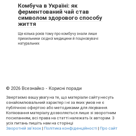
Комбуча в Україні: як
ферментований чай став
символом здорового способу
життя
Ще кілька років тому про комбучу знали лише
прихильники східної медицини й поціновувачі
натуральних
© 2026 Всезнайко - Корисні поради
Звертаємо вашу увагу на те, що матеріали сайту несуть
ознайомлювальний характер і ні за яких умов не є
публічною офертою або методиками для лікування.
Копіювання матеріалу дозволяється лише зі зворотним
посиланням, всі права на статті належать їх авторам. З
усіх питань пишіть нам на сторінці
Зворотній зв’язок
|
Політика конфіденційності
|
Про сайт