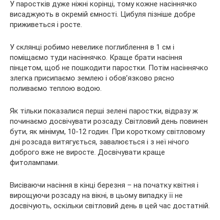
У паростків дуже ніжні корінці, тому кожне насіннячко
висаджують в окремій ємності. Цибуля пізніше добре
приживеться і росте.
У склянці робимо невелике поглиблення в 1 см і
поміщаємо туди насіннячко. Краще брати насіння
пінцетом, щоб не пошкодити паростки. Потім насіннячко
злегка присипаємо землею і обов’язково рясно
поливаємо теплою водою.
Як тільки показалися перші зелені паростки, відразу ж
починаємо досвічувати розсаду. Світловий день повинен
бути, як мінімум, 10-12 годин. При короткому світловому
дні розсада витягується, завалюється і з неї нічого
доброго вже не виросте. Досвічувати краще
фитолампами.
Висіваючи насіння в кінці березня – на початку квітня і
вирощуючи розсаду на вікні, в цьому випадку її не
досвічують, оскільки світловий день в цей час достатній.