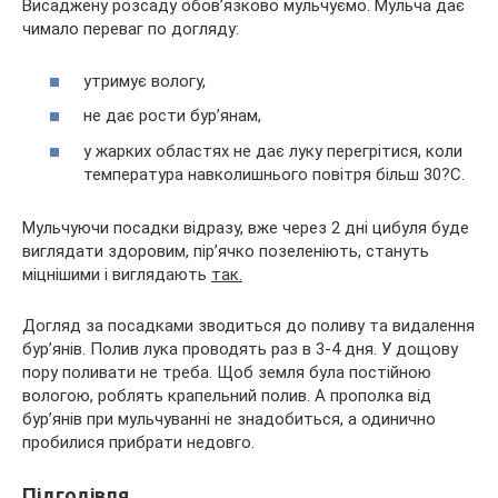
Висаджену розсаду обов’язково мульчуємо. Мульча дає
чимало переваг по догляду:
утримує вологу,
не дає рости бур’янам,
у жарких областях не дає луку перегрітися, коли
температура навколишнього повітря більш 30?С.
Мульчуючи посадки відразу, вже через 2 дні цибуля буде
виглядати здоровим, пір’ячко позеленіють, стануть
міцнішими і виглядають
так.
Догляд за посадками зводиться до поливу та видалення
бур’янів. Полив лука проводять раз в 3-4 дня. У дощову
пору поливати не треба. Щоб земля була постійною
вологою, роблять крапельний полив. А прополка від
бур’янів при мульчуванні не знадобиться, а одинично
пробилися прибрати недовго.
Підгодівля