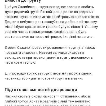
Вимоги до грунту
Цибуля Эксибишен – крупноплодное рослина любить
дуже родючий грунт. Він найкраще росте на родючих
піщаних і супіщаних ґрунтах з нейтральною кислотністю.
Грядки з цибулею розташовуйте на добре освітленому
місці. І буде краще, коли грядки будуть підняті. У цьому
разі під час затяжних рясних дощів вода не буде
застоюватися на поверхні грядок, і корінці не загинє.
З осені бажано провести розкислення грунту, а також
посадити сидерати. Навесні залишки сидератів
закладають при перекопуванні в грунт, доповнюють
перегноєм і золою.
Для розсади готують грунт: перегній і пісок в рівних
частинах, або купити готовий грунт в магазині.
Підготовка ємностей для розсади
Насіння сіють в окремі ємності – стаканчики, або в
глибокі лотки. Хоча і в равликів сіянці теж непогано