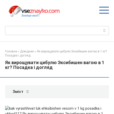
Перейти
до
вмісту
Пошук:
Головна
»
Довідник
»
Як вирощувати цибулю Эксибишен вагою в 1 кг?
Посадка і догляд
Як вирощувати цибулю Эксибишен вагою в 1
кг? Посадка і догляд
Зміст