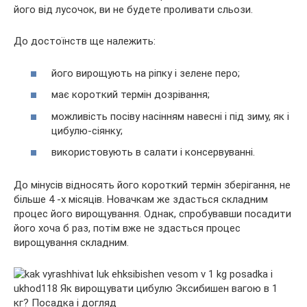
його від лусочок, ви не будете проливати сльози.
До достоїнств ще належить:
його вирощують на ріпку і зелене перо;
має короткий термін дозрівання;
можливість посіву насінням навесні і під зиму, як і
цибулю-сіянку;
використовують в салати і консервуванні.
До мінусів відносять його короткий термін зберігання, не
більше 4 -х місяців. Новачкам же здасться складним
процес його вирощування. Однак, спробувавши посадити
його хоча б раз, потім вже не здасться процес
вирощування складним.