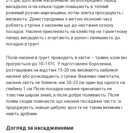
2-3 дні, щоб вони набубнявіли. Безпосередньо перед
висадкою їх на кілька годин поміщають в теплий
рожевий розчин марганцівки, потім злегка просушують і
висівають. Деякі городники з метою економії часу
роблять стрічки з насінням ще до настання сезону
посадок. Насіння приклеюють на клейстер на туалетному
папері, висушують і згортають в рулон і залишають до
посадки в грунт.
Посів насіння в грунт проводять в квітні – травні, коли він
прогріється до 10-15?С. У підготовлені борозенки,
розташовані на відстані 15-20 см, висівають набряклі
насіння або розкладають стрічки. Важливо пам’ятати,
насіння сіють не ближче, ніж 20-25 см один від одного на
глибину 1 см Після посадки насіння присипають не
товстим шаром землі, а після добре поливають. Після
появи сходів помічаєте, що насіння посаджені часто, їх
проріджують, інакше цибулю зросте не таким великим і
навіть дрібним.
Догляд за насадженнями