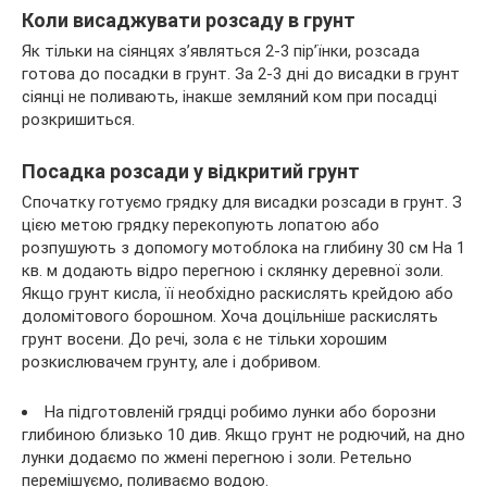
Коли висаджувати розсаду в грунт
Як тільки на сіянцях з’являться 2-3 пір’їнки, розсада
готова до посадки в грунт. За 2-3 дні до висадки в грунт
сіянці не поливають, інакше земляний ком при посадці
розкришиться.
Посадка розсади у відкритий грунт
Спочатку готуємо грядку для висадки розсади в грунт. З
цією метою грядку перекопують лопатою або
розпушують з допомогу мотоблока на глибину 30 см На 1
кв. м додають відро перегною і склянку деревної золи.
Якщо грунт кисла, її необхідно раскислять крейдою або
доломітового борошном. Хоча доцільніше раскислять
грунт восени. До речі, зола є не тільки хорошим
розкислювачем грунту, але і добривом.
На підготовленій грядці робимо лунки або борозни
глибиною близько 10 див. Якщо грунт не родючий, на дно
лунки додаємо по жмені перегною і золи. Ретельно
перемішуємо, поливаємо водою.