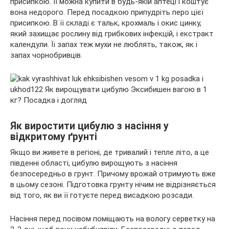
присипкою. Її можна купити в будь-якій аптеці і коштує
вона недорого. Перед посадкою припудріть перо цієї
присипкою. В її складі є тальк, крохмаль і окис цинку,
який захищає рослину від грибкових інфекцій, і екстракт
календули. Її запах теж мухи не люблять, також, як і
запах чорнобривців.
Як виростити цибулю з насіння у
відкритому ґрунті
Якщо ви живете в регіоні, де тривалий і тепле літо, а це
південні області, цибулю вирощують з насіння
безпосередньо в грунт. Причому врожай отримують вже
в цьому сезоні. Підготовка грунту нічим не відрізняється
від того, як ви її готуєте перед висадкою розсади.
Насіння перед посівом поміщають на вологу серветку на