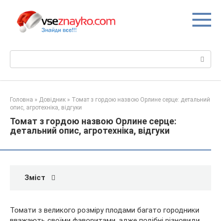
Перейти
до
вмісту
Пошук:
Головна
»
Довідник
»
Томат з гордою назвою Орлине серце: детальний
опис, агротехніка, відгуки
Томат з гордою назвою Орлине серце:
детальний опис, агротехніка, відгуки
Зміст
Томати з великого розміру плодами багато городники
вважають своїми фаворитами, адже подібні різновиди