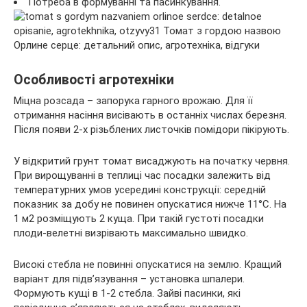
Потреба в формуванні та пасинкування.
Особливості агротехніки
Міцна розсада – запорука гарного врожаю. Для її
отримання насіння висівають в останніх числах березня.
Після появи 2-х різьблених листочків помідори пікірують.
У відкритий грунт томат висаджують на початку червня.
При вирощуванні в теплиці час посадки залежить від
температурних умов усередині конструкції: середній
показник за добу не повинен опускатися нижче 11°C. На
1 м2 розміщують 2 куща. При такій густоті посадки
плоди-велетні визрівають максимально швидко.
Високі стебла не повинні опускатися на землю. Кращий
варіант для підв’язування – установка шпалери.
Формують кущі в 1-2 стебла. Зайві пасинки, які