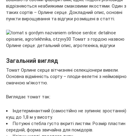
відрізняються неабиякими смаковими якостями. Один з
таких сортів – Орлине серце. Докладний опис, основні
пункти вирощування та відгуки розміщені в статті.
Загальний вигляд
Томат Орлине серце вітчизняні селекціонери вивели.
Основна відмінність сорту – плоди-велетні з неймовірно
смачною м’якоттю.
Виглядає томат так:
Індетермінантний (самостійно не зупиняє зростання)
кущ до 1,8 м у висоту.
Потужні стебла густо вкриті листям. Розмір пластин
середній, форма звичайна для помідорів.