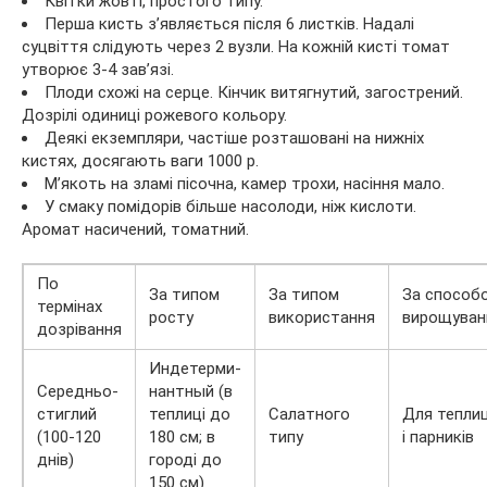
Квітки жовті, простого типу.
Перша кисть з’являється після 6 листків. Надалі
суцвіття слідують через 2 вузли. На кожній кисті томат
утворює 3-4 зав’язі.
Плоди схожі на серце. Кінчик витягнутий, загострений.
Дозрілі одиниці рожевого кольору.
Деякі екземпляри, частіше розташовані на нижніх
кистях, досягають ваги 1000 р.
М’якоть на зламі пісочна, камер трохи, насіння мало.
У смаку помідорів більше насолоди, ніж кислоти.
Аромат насичений, томатний.
По
За типом
За типом
За способ
термінах
росту
використання
вирощуван
дозрівання
Индетерми-
Середньо-
нантный (в
стиглий
теплиці до
Салатного
Для тепли
(100-120
180 см; в
типу
і парників
днів)
городі до
150 см)