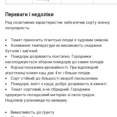
Переваги і недоліки
Ряд позитивних характеристик забезпечив сорту значну
популярність.
Томат приносить гігантські плоди з чудовим смаком.
Коливання температури не викликають скидання
бутонів і зав’язей.
Помідори дозрівають поетапно. Городники
насолоджуються збором помідорів до самих холодів.
Хороші показники врожайності. При відповідній
агротехніці кожен кущ дає 4 кг і більше плодів.
Сорт стійкий до більшості хвороб пасльонових.
Помідори, зняті з куща, добре дозрівають в кімнаті.
Томат сортовий, а не гібридний. Городники
одержують посадковий матеріал зі своїх грядок.
Недоліків у різновиди по мінімуму:
Вимогливість до грунту.