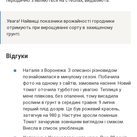
періодично з’являються на стеблах, видаляють.
Увага! Найвищі показники врожайності городники
отримують при вирощуванні сорту в захищеному
грунті.
Відгуки
Наталія з Воронежа. З описаної різновидом
познайомилася в минулому сезоні. Побачила
фото на одному з сайтів, замовила насіння. Новий
томат оточила турботою і увагою. Теплиця у
мене плівкова, без опалення, тому висадила
рослини в грунт в середині травня. 9 липня
перший плід дозрів. Це був рожевий красень,
затягнув на 980 р. Наступні зросли поменше.
Томат зачарував зовнішнім виглядом і смаком.
Внесла в список улюбленців.