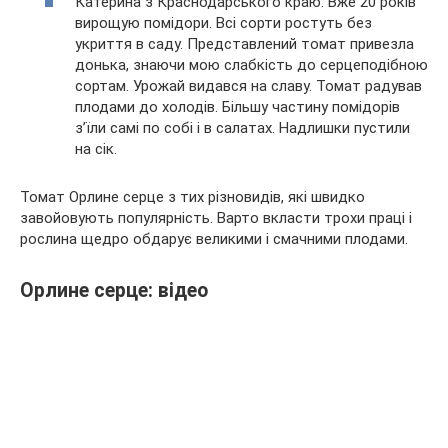
Катерина з Краснодарського краю. Вже 20 років
вирощую помідори. Всі сорти ростуть без
укриття в саду. Представлений томат привезла
донька, знаючи мою слабкість до серцеподібною
сортам. Урожай видався на славу. Томат радував
плодами до холодів. Більшу частину помідорів
з’їли самі по собі і в салатах. Надлишки пустили
на сік.
Томат Орлине серце з тих різновидів, які швидко
завойовують популярність. Варто вкласти трохи праці і
рослина щедро обдарує великими і смачними плодами.
Орлине серце: відео