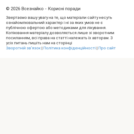
© 2026 Всезнайко - Корисні поради
Звертаємо вашу увагу на те, що матеріали сайту несуть
ознайомлювальний характер і ні за яких умов не є
публічною офертою або методиками для лікування.
Копіювання матеріалу дозволяється лише зі зворотним
посиланням, всі права на статті належать їх авторам. З
усіх питань пишіть нам на сторінці
Зворотній зв’язок
|
Політика конфіденційності
|
Про сайт