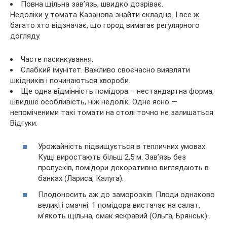
Повна щільна зав’язь, швидко дозріває.
Недоліки у томата Казанова знайти складно. І все ж
багато хто відзначає, що город вимагає регулярного
догляду.
Часте пасинкування.
Слабкий імунітет. Важливо своєчасно виявляти
шкідників і починаються хвороби.
Ще одна відмінність помідора – нестандартна форма,
швидше особливість, ніж недолік. Одне ясно —
непоміченими такі томати на столі точно не залишаться.
Відгуки:
Урожайність підвищується в тепличних умовах.
Кущі виростають більш 2,5 м. Зав’язь без
пропусків, помідори декоративно виглядають в
банках (Лариса, Калуга).
Плодоносить аж до заморозків. Плоди однаково
великі і смачні. 1 помідора вистачає на салат,
м’якоть щільна, смак яскравий (Ольга, Брянськ).