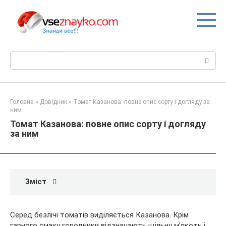
Перейти
до
вмісту
Пошук:
Головна
»
Довідник
»
Томат Казанова: повне опис сорту і догляду за
ним
Томат Казанова: повне опис сорту і догляду
за ним
Зміст
Серед безлічі томатів виділяється Казанова. Крім
гарного смаку городники відзначають щільну м’якоть і