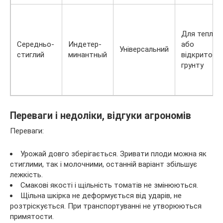
Для теплиц
Середньо-
Индетер-
або
Універсальний
стиглий
минантный
відкритого
грунту
Переваги і недоліки, відгуки агрономів
Переваги:
Урожай довго зберігається. Зривати плоди можна як
стиглими, так і молочними, останній варіант збільшує
лежкість.
Смакові якості і щільність томатів не змінюються.
Щільна шкірка не деформується від ударів, не
розтріскується. При транспортуванні не утворюються
примятости.