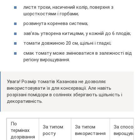
листя трохи, насичений колір, поверхня з
шорсткостями і горбами;
розвинута коренева система;
зав’язь утворена китицями, у кожній до 6 плодів;
томати довжиною 20 см, щільні і гладкі;
смак томату може змінюватися в залежності від
регіону вирощування.
Увага! Розмір томатів Казанова не дозволяє
використовувати їх для консервації. Але навіть
розрізані помідори в соліннях зберігають щільність і
декоративність.
По
За типом
За типом
За способо
термінах
росту
використання
вирощуван
дозрівання