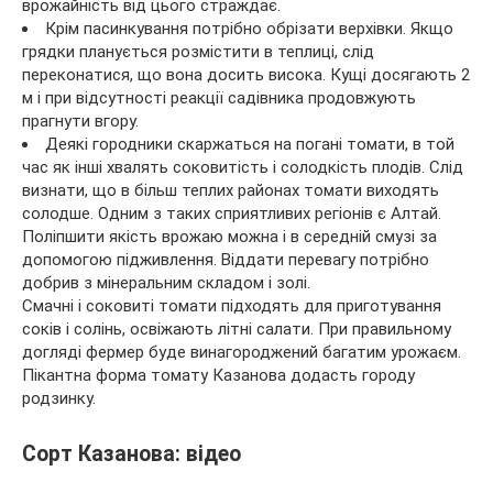
врожайність від цього страждає.
Крім пасинкування потрібно обрізати верхівки. Якщо
грядки планується розмістити в теплиці, слід
переконатися, що вона досить висока. Кущі досягають 2
м і при відсутності реакції садівника продовжують
прагнути вгору.
Деякі городники скаржаться на погані томати, в той
час як інші хвалять соковитість і солодкість плодів. Слід
визнати, що в більш теплих районах томати виходять
солодше. Одним з таких сприятливих регіонів є Алтай.
Поліпшити якість врожаю можна і в середній смузі за
допомогою підживлення. Віддати перевагу потрібно
добрив з мінеральним складом і золі.
Смачні і соковиті томати підходять для приготування
соків і солінь, освіжають літні салати. При правильному
догляді фермер буде винагороджений багатим урожаєм.
Пікантна форма томату Казанова додасть городу
родзинку.
Сорт Казанова: відео