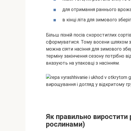
для отримання раннього врожа
в кінці літа для зимового збері
Більш пізній посів скоростиглих сорті
сформуватися. Тому восени шляхом з
можна сіяти насіння для зимового збе
терміну закінчення сезону потрібно в
вказують на упаковці з насінням.
Як правильно виростити р
рослинами)