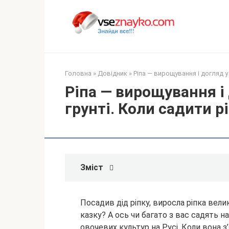
Перейти
до
вмісту
Головна
»
Довідник
»
Ріпа — вирощування і догляд у 
Ріпа — вирощування і
грунті. Коли садити рі
Зміст
Посадив дід ріпку, виросла ріпка вел
казку? А ось чи багато з вас садять н
овочевих культур на Русі. Коли вона з’