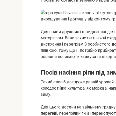
Посіви загортають землею з країв бор
Для появи дружних і швидких сходів
матеріалом. Вони захистять ніжні сход
висихання і перегріву. З особистого
плівкою, тому що її потрібно прибирати
рослини починають атакувати шкідни
Посів насіння ріпи під зи
Такий спосіб дає дуже ранній урожай і
холодостійка культура, як морква, напр
зиму.
Для цього восени на звільнену грядку
перегній, перепрілий гній і перекопую