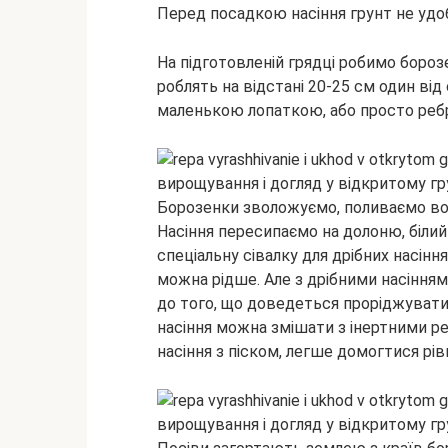
Перед посадкою насіння грунт не удо
На підготовленій грядці робимо боро
роблять на відстані 20-25 см один від
маленькою лопаткою, або просто ребр
Борозенки зволожуємо, поливаємо водо
Насіння пересипаємо на долоню, білий
спеціальну сівалку для дрібних насіння
можна рідше. Але з дрібними насінням
до того, що доведеться проріджувати 
насіння можна змішати з інертними р
насіння з піском, легше домогтися рівн