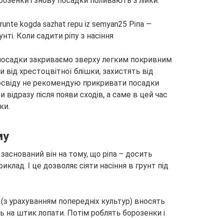
озенки і знову посадки поливають з лійки.
 посадки закриваємо зверху легким покривним
и від хрестоцвітної блішки, захистять від
 досвіду не рекомендую прикривати посадки
 відразу після появи сходів, а саме в цей час
ки.
му
 заснований він на тому, що ріпа – досить
иклад. І це дозволяє сіяти насіння в грунт під
 (з урахуванням попередніх культур) вносять
ть на штик лопати. Потім роблять борозенки і