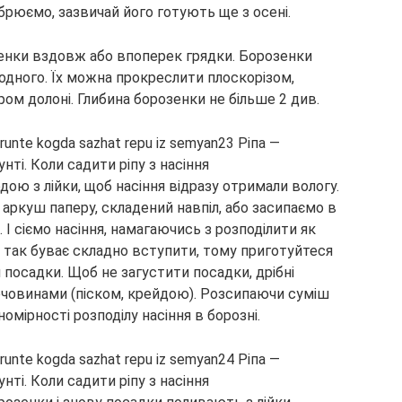
брюємо, зазвичай його готують ще з осені.
зенки вздовж або впоперек грядки. Борозенки
 одного. Їх можна прокреслити плоскорізом,
ом долоні. Глибина борозенки не більше 2 див.
ю з лійки, щоб насіння відразу отримали вологу.
 аркуш паперу, складений навпіл, або засипаємо в
. І сіємо насіння, намагаючись з розподілити як
 так буває складно вступити, тому приготуйтеся
посадки. Щоб не загустити посадки, дрібні
ечовинами (піском, крейдою). Розсипаючи суміш
омірності розподілу насіння в борозні.