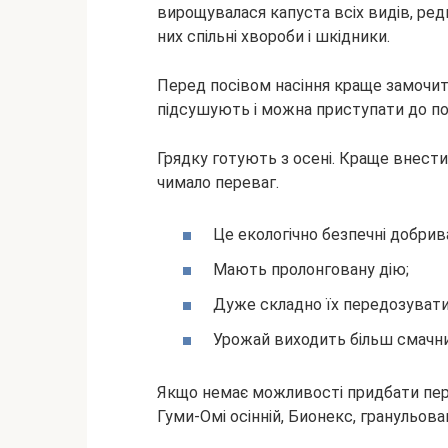
вирощувалася капуста всіх видів, редь
них спільні хвороби і шкідники.
Перед посівом насіння краще замочити 
підсушують і можна приступати до пос
Грядку готують з осені. Краще внести
чимало переваг.
Це екологічно безпечні добрив
Мають пролонговану дію;
Дуже складно їх передозувати
Урожай виходить більш смачн
Якщо немає можливості придбати переп
Гуми-Омі осінній, Бионекс, гранульова