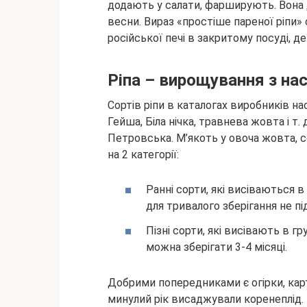
додають у салати, фарширують. Вона 
весни. Вираз «простіше пареної ріпи» с
російської печі в закритому посуді, д
Ріпа – вирощування з нас
Сортів ріпи в каталогах виробників на
Гейша, Біла нічка, травнева жовта і т
Петровська. М’якоть у овоча жовта, со
на 2 категорії:
Ранні сорти, які висіваються в
для тривалого зберігання не пі
Пізні сорти, які висівають в гр
можна зберігати 3-4 місяці.
Добрими попередниками є огірки, карто
минулий рік висаджували коренеплід. 