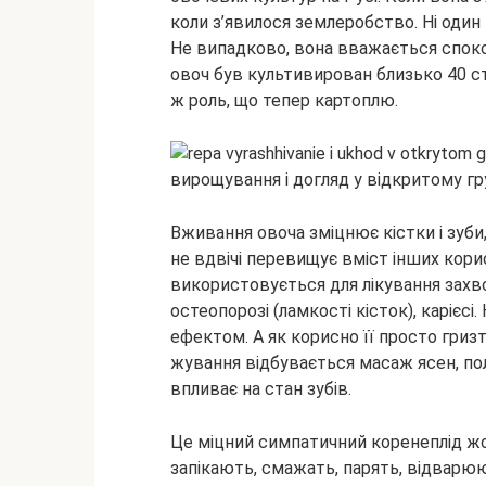
коли з’явилося
землеробство. Ні один 
Не випадково, вона вважається спок
овоч був культивирован близько 40 стол
ж роль, що тепер картоплю.
Вживання овоча зміцнює кістки і зуби
не вдвічі перевищує вміст інших кори
використовується для лікування захво
остеопорозі (ламкості кісток), карієсі
ефектом. А як корисно її просто гризт
жування відбувається масаж ясен, по
впливає на стан зубів.
Це міцний симпатичний коренеплід ж
запікають, смажать, парять, відварюют