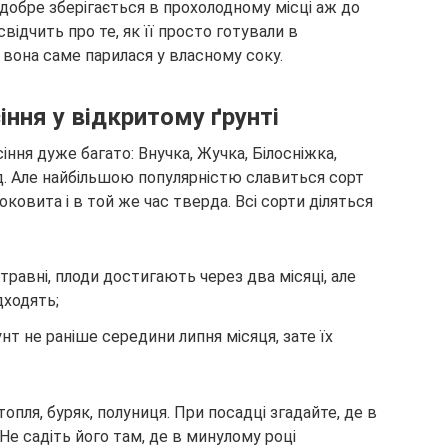
добре зберігається в прохолодному місці аж до
відчить про те, як її просто готували в
е вона саме парилася у власному соку.
іння у відкритому ґрунті
сіння дуже багато: Внучка, Жучка, Білосніжка,
. д. Але найбільшою популярністю славиться сорт
ковита і в той же час тверда. Всі сорти діляться
 травні, плоди достигають через два місяці, але
дходять;
унт не раніше середини липня місяця, зате їх
пля, буряк, полуниця. При посадці згадайте, де в
Не садіть його там, де в минулому році