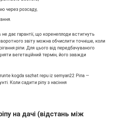
ю через розсаду,
гання.
в не дає гарантії, що коренеплоди встигнуть
воротного звіту можна обчислити точніше, коли
рігання ріпи. Для цього від передбачуваного
ідняти вегетаційний термін, його завжди
іпу на дачі (відстань між