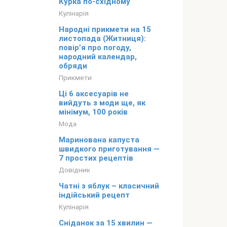
Курка по-східному
Кулінарія
Народні прикмети на 15
листопада (Житниця):
повір’я про погоду,
народний календар,
обряди
Прикмети
Ці 6 аксесуарів не
вийдуть з моди ще, як
мінімум, 100 років
Мода
Маринована капуста
швидкого приготування —
7 простих рецептів
Довідник
Чатні з яблук – класичний
індійський рецепт
Кулінарія
Сніданок за 15 хвилин —