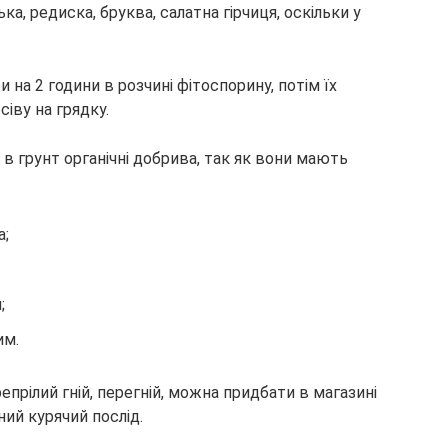
ка, редиска, бруква, салатна гірчиця, оскільки у
на 2 години в розчині фітоспорину, потім їх
іву на грядку.
 в грунт органічні добрива, так як вони мають
а;
;
им.
рілий гній, перегній, можна придбати в магазині
ний курячий послід.