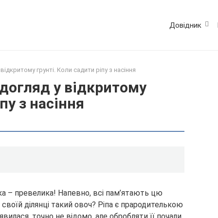
Довідник
відкритому грунті. Коли садити ріпу з насіння
 догляд у відкритому
пу з насіння
ика – превелика! Напевно, всі пам’ятають цю
а своїй ділянці такий овоч? Ріпа є прародителькою
явилася, точно не відомо, але обробляти її почали,