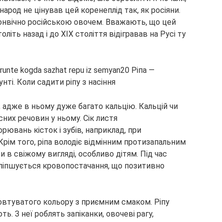
народ не цінував цей коренеплід так, як росіяни.
онвічно російською овочем. Вважають, що цей
іть назад і до XIX століття відігравав на Русі ту
, адже в ньому дуже багато кальцію. Кальцій чи
сних речовин у ньому. Сік листя
рювань кісток і зубів, наприклад, при
. Крім того, ріпа володіє відмінним протизапальним
и в свіжому вигляді, особливо дітям. Під час
ліпшується кровопостачання, що позитивно
овтуватого кольору з приємним смаком. Ріпу
ь. З неї роблять запіканки, овочеві рагу,