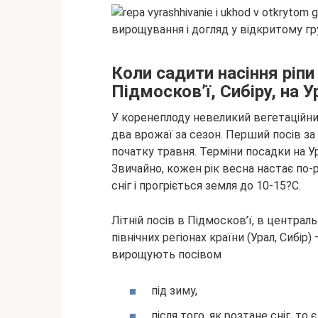
Коли садити насіння ріпи
Підмосков’ї, Сибіру, на У
У коренеплоду невеликий вегетаційни
два врожаї за сезон. Перший посів за 
початку травня. Терміни посадки на Ур
Звичайно, кожен рік весна настає по-р
сніг і прогріється земля до 10-15?С.
Літній посів в Підмосков’ї, в централь
північних регіонах країни (Урал, Сибір)
вирощують посівом
під зиму,
після того, як розтане сніг, то