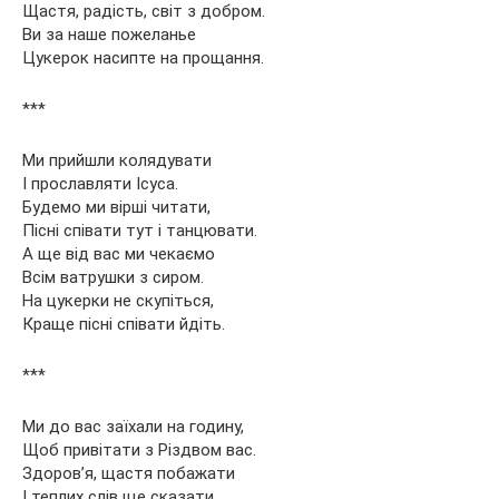
Щастя, радість, світ з добром.
Ви за наше пожеланье
Цукерок насипте на прощання.
***
Ми прийшли колядувати
І прославляти Ісуса.
Будемо ми вірші читати,
Пісні співати тут і танцювати.
А ще від вас ми чекаємо
Всім ватрушки з сиром.
На цукерки не скупіться,
Краще пісні співати йдіть.
***
Ми до вас заїхали на годину,
Щоб привітати з Різдвом вас.
Здоров’я, щастя побажати
І теплих слів ще сказати.