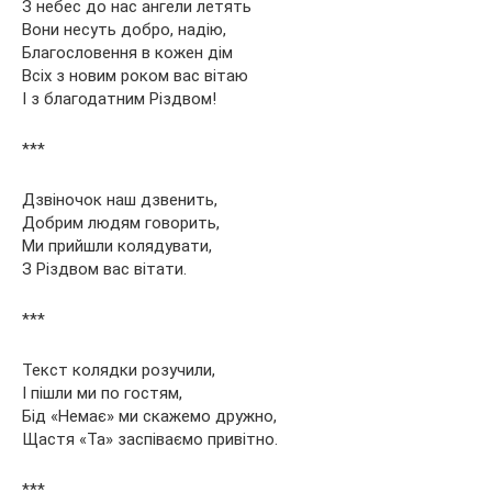
З небес до нас ангели летять
Вони несуть добро, надію,
Благословення в кожен дім
Всіх з новим роком вас вітаю
І з благодатним Різдвом!
***
Дзвіночок наш дзвенить,
Добрим людям говорить,
Ми прийшли колядувати,
З Різдвом вас вітати.
***
Текст колядки розучили,
І пішли ми по гостям,
Бід «Немає» ми скажемо дружно,
Щастя «Та» заспіваємо привітно.
***