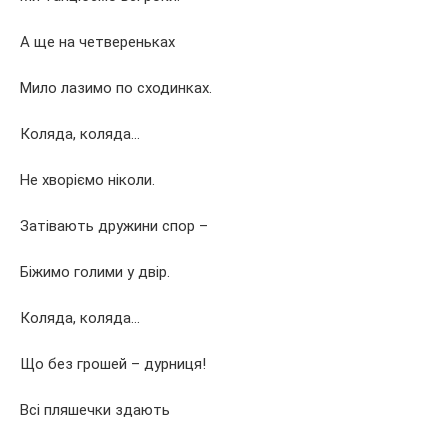
А ще на четвереньках
Мило лазимо по сходинках.
Коляда, коляда…
Не хворіємо ніколи.
Затівають дружини спор –
Біжимо голими у двір.
Коляда, коляда…
Що без грошей – дурниця!
Всі пляшечки здають