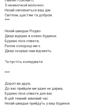
Смачні і соковиті,
З начиночкой молочної.
Нехай наповниться ваш дім
Світлом, щастям та добром.
***
Нехай швидше Різдво
Двері відкриє в кожен будинок.
Будемо пісні співати,
Разом солодощі ми є.
Двері скоріше нам відчиніть
Та пустіть колядувати.
***
Дорогі ви друзі,
До вас прийшли ми адже не дарма,
Будемо пісні співати для вас
В цей темний зимовий час.
Нехай швидше прийдуть у ваш будинок