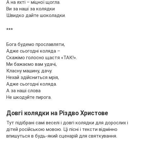
А на яхті – міцної щогла.
Ви за наші за колядки
Швидко дайте шоколадки.
***
Бога будемо прославляти,
Адже сьогодні коляда –
Скажімо голосно щастя «ТАК!».
Ми бажаємо вам удачі,
Класну машину, дачу.
Нехай здійсниться мрія,
Адже сьогодні коляда.
А за наші слова
Не шкодуйте пирога.
Довгі колядки на Різдво Христове
Тут підібрані самі веселі і довгі колядки для дорослих і
дітей російською мовою. Ці пісні і тексти відмінно
впишуться в будь-який сценарій для святкування.