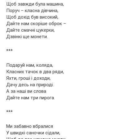
Щоб завжди була машина,
Поруч – класна дівчина,
Щоб дохід був високий,
Дайте нам скоріше оброк –
Дайте смачні цукерки,
Дзвінкі ще монети.
***
Подаруй нам, коляда,
Класних тачок в два ряди,
Яхти, гроші і доходи,
Дачу десь на природі.
А за наші ви слова
Дайте нам три пирога.
***
Ми забавно вбралися
У швидкі саночки сідали,