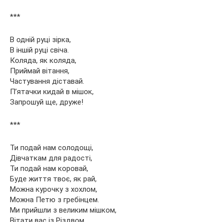
***
В одній руці зірка,
В іншій руці свіча.
Коляда, як коляда,
Приймай вітання,
Частування діставай.
П’ятачки кидай в мішок,
Запрошуй ще, друже!
***
Ти подай нам солодощі,
Дівчаткам для радості,
Ти подай нам коровай,
Буде життя твоє, як рай,
Можна курочку з хохлом,
Можна Петю з гребінцем.
Ми прийшли з великим мішком,
Вітати вас із Різдвом.