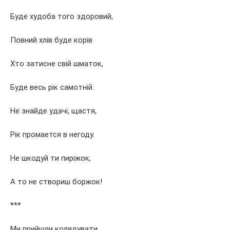
Буде худоба того здоровий,
Повний хлів буде корів
Хто затисне свій шматок,
Буде весь рік самотній.
Не знайде удачі, щастя,
Рік промается в негоду.
Не шкодуй ти пиріжок,
А то не створиш боржок!
***
Ми прийшли колядувати,