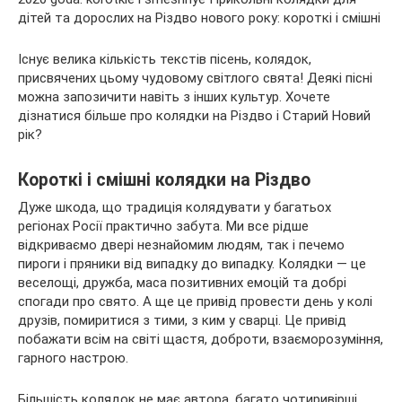
Існує велика кількість текстів пісень, колядок,
присвячених цьому чудовому світлого свята! Деякі пісні
можна запозичити навіть з інших культур. Хочете
дізнатися більше про колядки на Різдво і Старий Новий
рік?
Короткі і смішні колядки на Різдво
Дуже шкода, що традиція
колядувати у багатьох
регіонах Росії практично забута. Ми все рідше
відкриваємо двері незнайомим людям, так і печемо
пироги і пряники від випадку до випадку. Колядки — це
веселощі, дружба, маса позитивних емоцій та добрі
спогади про свято. А ще це привід провести день у колі
друзів, помиритися з тими, з ким у сварці. Це привід
побажати всім на світі щастя, доброти, взаєморозуміння,
гарного настрою.
Більшість колядок не має автора, багато чотиривірші