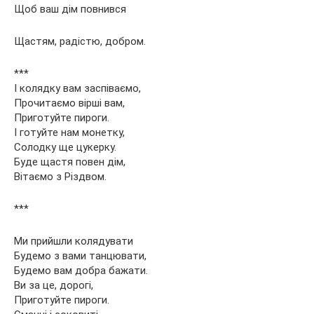
Щоб ваш дім повнився
Щастям, радістю, добром.
***
І колядку вам заспіваємо,
Прочитаємо вірші вам,
Приготуйте пироги.
І готуйте нам монетку,
Солодку ще цукерку.
Буде щастя повен дім,
Вітаємо з Різдвом.
***
Ми прийшли колядувати
Будемо з вами танцювати,
Будемо вам добра бажати.
Ви за це, дорогі,
Приготуйте пироги.