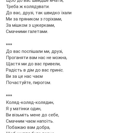
Щоб до вас швидше мчати,
Треба ж колядувати.
До вас, друзі, так швидко їхали
Ми за пряником з горіхами,
За мішком з цукерками,
Смачними галетами.
***
До вас поспішали ми, друзі,
Проганяти вам нас не можна,
Щастя ми до вас привели,
Радість в дім до вас приніс.
Ви за це нас чаєм
Почастуйте, пирогом.
***
Коляд-коляд-колядин,
Я у матінки один,
Ви візьміть мене до себе,
Смачним чаєм напоїть.
Побажаю вам добра,