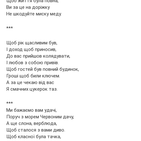
Щоб життя була повна,
Ви за це на доріжку
Не шкодуйте миску меду.
***
Щоб рік щасливим був,
І доход щоб приносив,
До вас прийшов колядувати,
І любов з собою привів.
Щоб гостей був повний будинок,
Гроші щоб били ключем.
А за це чекаю від вас
Я смачних цукерок таз.
***
Ми бажаємо вам удачі,
Поруч з морем Червоним дачу,
А ще слона, верблюда,
Щоб сталося з вами диво.
Щоб класної була тачка,