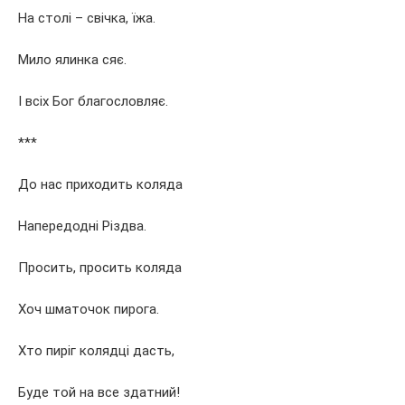
На столі – свічка, їжа.
Мило ялинка сяє.
І всіх Бог благословляє.
***
До нас приходить коляда
Напередодні Різдва.
Просить, просить коляда
Хоч шматочок пирога.
Хто пиріг колядці дасть,
Буде той на все здатний!