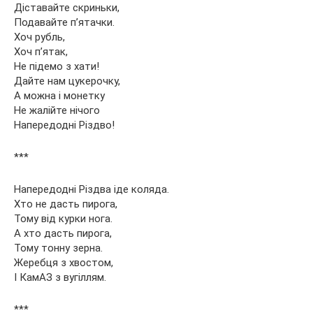
Діставайте скриньки,
Подавайте п’ятачки.
Хоч рубль,
Хоч п’ятак,
Не підемо з хати!
Дайте нам цукерочку,
А можна і монетку
Не жалійте нічого
Напередодні Різдво!
***
Напередодні Різдва іде коляда.
Хто не дасть пирога,
Тому від курки нога.
А хто дасть пирога,
Тому тонну зерна.
Жеребця з хвостом,
І КамАЗ з вугіллям.
***