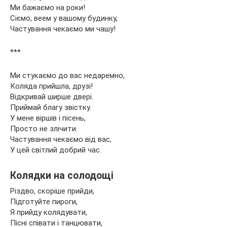
Ми бажаємо на роки!
Сіємо, веем у вашому будинку,
Частування чекаємо ми чашу!
***
Ми стукаємо до вас недаремно,
Коляда прийшла, друзі!
Відкривай ширше двері.
Приймай благу звістку.
У мене віршів і пісень,
Просто не злічити.
Частування чекаємо від вас,
У цей світлий добрий час.
Колядки на солодощі
Різдво, скоріше прийди,
Підготуйте пироги,
Я прийду колядувати,
Пісні співати і танцювати,