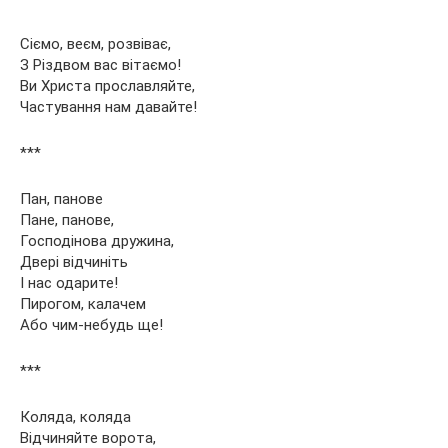
Сіємо, веєм, розвіває,
З Різдвом вас вітаємо!
Ви Христа прославляйте,
Частування нам давайте!
***
Пан, панове
Пане, панове,
Господінова дружина,
Двері відчиніть
І нас одарите!
Пирогом, калачем
Або чим-небудь ще!
***
Коляда, коляда
Відчиняйте ворота,