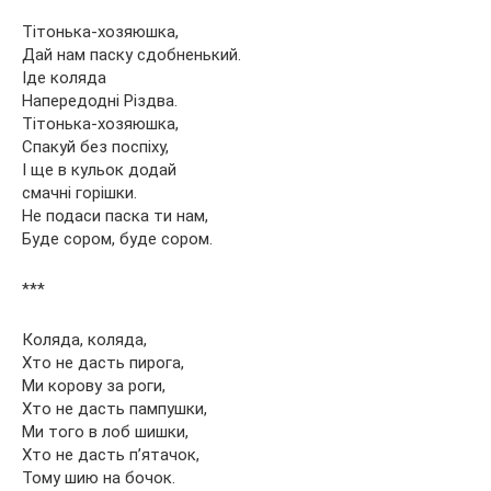
Тітонька-хозяюшка,
Дай нам паску сдобненький.
Іде коляда
Напередодні Різдва.
Тітонька-хозяюшка,
Спакуй без поспіху,
І ще в кульок додай
смачні горішки.
Не подаси паска ти нам,
Буде сором, буде сором.
***
Коляда, коляда,
Хто не дасть пирога,
Ми корову за роги,
Хто не дасть пампушки,
Ми того в лоб шишки,
Хто не дасть п’ятачок,
Тому шию на бочок.