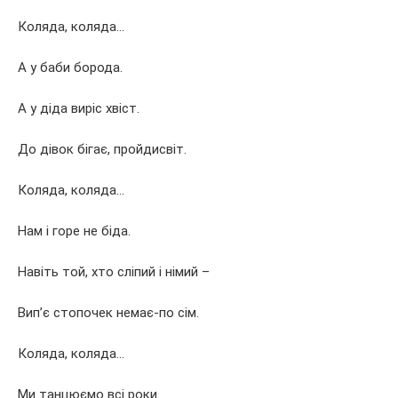
Коляда, коляда…
А у баби борода.
А у діда виріс хвіст.
До дівок бігає, пройдисвіт.
Коляда, коляда…
Нам і горе не біда.
Навіть той, хто сліпий і німий –
Вип’є стопочек немає-по сім.
Коляда, коляда…
Ми танцюємо всі роки.