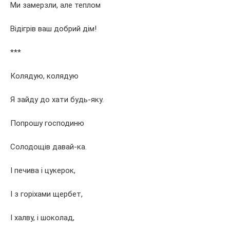
Ми замерзли, але теплом
Відігрів ваш добрий дім!
***
Колядую, колядую
Я зайду до хати будь-яку.
Попрошу господиню
Солодощів давай-ка.
І печива і цукерок,
І з горіхами щербет,
І халву, і шоколад,