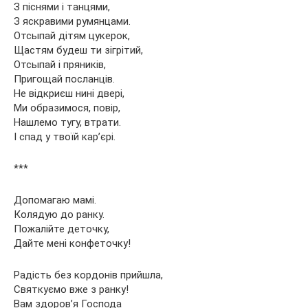
З піснями і танцями,
З яскравими румянцами.
Отсыпай дітям цукерок,
Щастям будеш ти зігрітий,
Отсыпай і пряників,
Пригощай посланців.
Не відкриєш нині двері,
Ми образимося, повір,
Нашлемо тугу, втрати.
І спад у твоїй кар’єрі.
***
Допомагаю мамі.
Колядую до ранку.
Пожалійте деточку,
Дайте мені конфеточку!
Радість без кордонів прийшла,
Святкуємо вже з ранку!
Вам здоров’я Господа