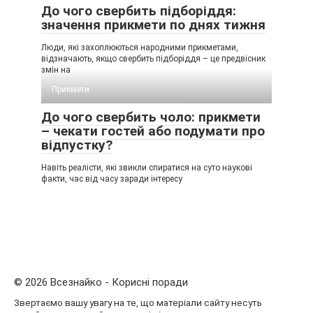
До чого свербить підборіддя:
значення прикмети по днях тижня
Люди, які захоплюються народними прикметами,
відзначають, якщо свербить підборіддя – це предвісник
змін на
Прикмети
До чого свербить чоло: прикмети
– чекати гостей або подумати про
відпустку?
Навіть реалісти, які звикли спиратися на суто наукові
факти, час від часу заради інтересу
© 2026 Всезнайко - Корисні поради
Звертаємо вашу увагу на те, що матеріали сайту несуть