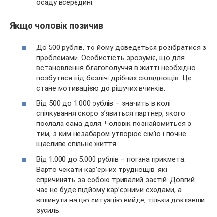
осаду всередині.
Якщо чоловік позичив
До 500 рублів, то йому доведеться розібратися з
проблемами. Особистість зрозуміє, що для
встановлення благополуччя в житті необхідно
позбутися від безлічі дрібних складнощів. Це
стане мотивацією до рішучих вчинків.
Від 500 до 1.000 рублів – значить в колі
спілкування скоро з’явиться партнер, якого
послала сама доля. Чоловік познайомиться з
тим, з ким незабаром утворює сім’ю і почне
щасливе спільне життя.
Від 1.000 до 5.000 рублів – погана прикмета.
Варто чекати кар’єрних труднощів, які
спричинять за собою тривалий застій. Довгий
час не буде підйому кар’єрними сходами, а
вплинути на цю ситуацію вийде, тільки доклавши
зусиль.