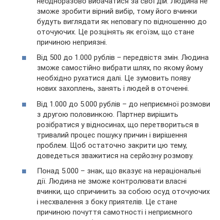
неодноразово вибачатися за свої дій. Людина не
зможе зробити вірний вибір, тому його вчинки
будуть виглядати як неповагу по відношенню до
оточуючих. Це розцінять як егоїзм, що стане
причиною неприязні.
Від 500 до 1.000 рублів – передвістя змін. Людина
зможе самостійно вибрати шлях, по якому йому
необхідно рухатися далі. Це зумовить появу
нових захоплень, занять і людей в оточенні.
Від 1.000 до 5.000 рублів – до неприємної розмови
з другою половинкою. Партнер вирішить
розібратися у відносинах, що перетвориться в
тривалий процес пошуку причин і вирішення
проблем. Щоб остаточно закрити цю тему,
доведеться зважитися на серйозну розмову.
Понад 5.000 – знак, що вказує на нераціональні
дії. Людина не зможе контролювати власні
вчинки, що спричинить за собою осуд оточуючих
і несхвалення з боку приятелів. Це стане
причиною почуття самотності і неприємного