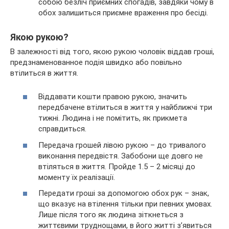
собою безліч приємних спогадів, завдяки чому в
обох залишиться приємне враження про бесіді.
Якою рукою?
В залежності від того, якою рукою чоловік віддав гроші,
предзнаменованное подія швидко або повільно
втілиться в життя.
Віддавати кошти правою рукою, значить
передбачене втілиться в життя у найближчі три
тижні. Людина і не помітить, як прикмета
справдиться.
Передача грошей лівою рукою – до тривалого
виконання передвістя. Забобони ще довго не
втіляться в життя. Пройде 1.5 – 2 місяці до
моменту їх реалізації.
Передати гроші за допомогою обох рук – знак,
що вказує на втілення тільки при певних умовах.
Лише після того як людина зіткнеться з
життєвими труднощами, в його житті з’явиться