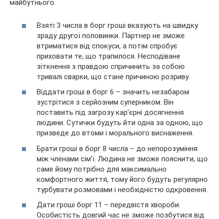
майбутнього.
Взяті 3 числа в борг гроші вказують на швидку
зраду другої половинки. Партнер не зможе
втриматися від спокуси, а потім спробує
приховати те, що трапилося. Несподіване
зіткнення з правдою спричинить за собою
тривалі сварки, що стане причиною розриву.
Віддати гроші в борг 6 – значить незабаром
зустрітися з серйозним суперником. Він
поставить під загрозу кар’єрні досягнення
людини. Сутички будуть йти одна за одною, що
призведе до втоми і морального виснаження.
Брати гроші в борг 8 числа – до непорозуміння
між членами сім’ї. Людина не зможе пояснити, що
саме йому потрібно для максимально
комфортного життя, тому його будуть регулярно
турбувати розмовами і необхідністю одкровення.
Дати гроші борг 11 – передвістя хвороби.
Особистість довгий час не зможе позбутися від