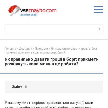
Перейти
до
вмісту
Пошук:
Головна
»
Довідник
»
Прикмети
»
Як правильно давати гроші в борг:
прикмети розкажуть коли можна це робити?
Як правильно давати гроші в борг: прикмети
розкажуть коли можна це робити?
Зміст
У нашому житті нерідко трапляються ситуації, коли
хтось із знайомих потребує матеріально допомоги.