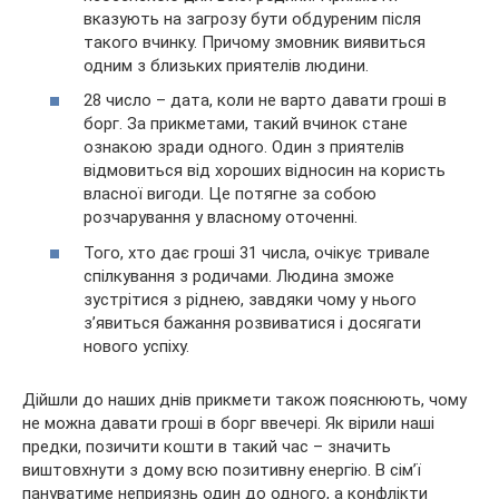
вказують на загрозу бути обдуреним після
такого вчинку. Причому змовник виявиться
одним з близьких приятелів людини.
28 число – дата, коли не варто давати гроші в
борг. За прикметами, такий вчинок стане
ознакою зради одного. Один з приятелів
відмовиться від хороших відносин на користь
власної вигоди. Це потягне за собою
розчарування у власному оточенні.
Того, хто дає гроші 31 числа, очікує тривале
спілкування з родичами. Людина зможе
зустрітися з ріднею, завдяки чому у нього
з’явиться бажання розвиватися і досягати
нового успіху.
Дійшли до наших днів прикмети також пояснюють, чому
не можна давати гроші в борг ввечері. Як вірили наші
предки, позичити кошти в такий час – значить
виштовхнути з дому всю позитивну енергію. В сім’ї
пануватиме неприязнь один до одного, а конфлікти