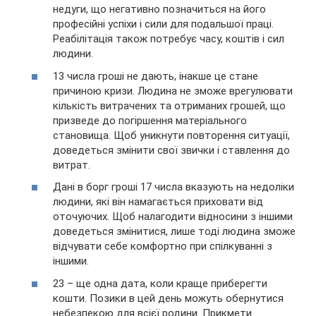
недуги, що негативно позначиться на його
професійні успіхи і сили для подальшої праці.
Реабілітація також потребує часу, коштів і сил
людини.
13 числа гроші не дають, інакше це стане
причиною кризи. Людина не зможе врегулювати
кількість витрачених та отриманих грошей, що
призведе до погіршення матеріального
становища. Щоб уникнути повторення ситуації,
доведеться змінити свої звички і ставлення до
витрат.
Дані в борг гроші 17 числа вказують на недоліки
людини, які він намагається приховати від
оточуючих. Щоб налагодити відносини з іншими
доведеться змінитися, лише тоді людина зможе
відчувати себе комфортно при спілкуванні з
іншими.
23 – ще одна дата, коли краще приберегти
кошти. Позики в цей день можуть обернутися
небезпекою для всієї родини. Прикмети