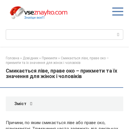
Перейти
до
вмісту
Пошук:
Головна
»
Довідник
»
Прикмети
»
Смикається ліве, праве око –
прикмети та їх значення для жінок і чоловіків
Смикається ліве, праве око – прикмети та їх
значення для жінок і чоловіків
Зміст
Причини, по яким смикається ліве або праве око,
різноманітні. Тлумачення часто залежить від декількох