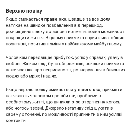
Верхню повіку
Якщо смикається
праве око
, швидше за все доля
натякає на швидке позбавлення від перешкод,
розчищення шляху до заповітної мети, поява можливості
покращити життя. В цілому прикмета сприятлива, обіцяє
позитивні, позитивні зміни у найближчому майбутньому.
Чоловікам передвіщає прибуток, успіх у справах, удачу в
любові. Жінкам слід бути обережніше, оскільки прикмета
каже частіше про неприємності, розчарування в близьких
людях або мріях і надіях.
Якщо верхню повіку смикається
у лівого ока
, прикмети
натякають чоловікам про збитки, проблеми в
особистому житті, що виникли з-за вторгнення когось
або чогось ззовні. Джерело негативу слід шукати в
своєму оточенні, по можливості припинити з ним усілякі
контакти.