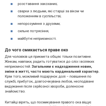
розставання закоханих;
сварки з людьми, які старші за віком чи
положенням в суспільстві;
непорозуміння з друзями;
сильне потрясіння;
майбутні неприємності.
До чого смикається праве око
Для чоловіків ця прикмета обіцяє тільки позитивне.
Жінкам, навпаки, радить готуватися до сліз і всіляких
неприємностей.
Загальним є надходження новин,
зміни в житті, часто мають кардинальний характер.
Крім того, можливий подарунок долі – повішення по
службі, прибуток, довгоочікувана любов, несподіване
видужання після серйозної хвороби, доленосне
знайомство.
Китайці вірять, що посмикування правого ока віщує