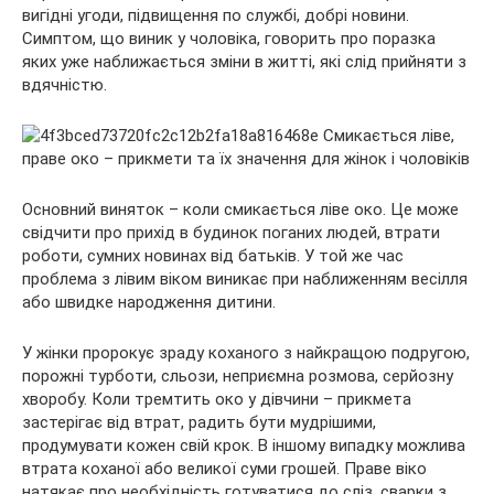
вигідні угоди, підвищення по службі, добрі новини.
Симптом, що виник у чоловіка, говорить про поразка
яких уже наближається зміни в житті, які слід прийняти з
вдячністю.
Основний виняток – коли смикається ліве око. Це може
свідчити про прихід в будинок поганих людей, втрати
роботи, сумних новинах від батьків. У той же час
проблема з лівим віком виникає при наближенням весілля
або швидке народження дитини.
У жінки пророкує зраду коханого з найкращою подругою,
порожні турботи, сльози, неприємна розмова, серйозну
хворобу. Коли тремтить око у дівчини – прикмета
застерігає від втрат, радить бути мудрішими,
продумувати кожен свій крок. В іншому випадку можлива
втрата коханої або великої суми грошей. Праве віко
натякає про необхідність готуватися до сліз, сварки з