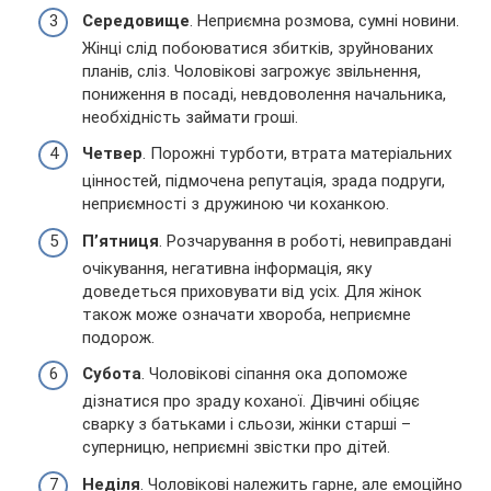
Середовище
. Неприємна розмова, сумні новини.
Жінці слід побоюватися збитків, зруйнованих
планів, сліз. Чоловікові загрожує звільнення,
пониження в посаді, невдоволення начальника,
необхідність займати гроші.
Четвер
. Порожні турботи, втрата матеріальних
цінностей, підмочена репутація, зрада подруги,
неприємності з дружиною чи коханкою.
П’ятниця
. Розчарування в роботі, невиправдані
очікування, негативна інформація, яку
доведеться приховувати від усіх. Для жінок
також може означати хвороба, неприємне
подорож.
Субота
. Чоловікові сіпання ока допоможе
дізнатися про зраду коханої. Дівчині обіцяє
сварку з батьками і сльози, жінки старші –
суперницю, неприємні звістки про дітей.
Неділя
. Чоловікові належить гарне, але емоційно