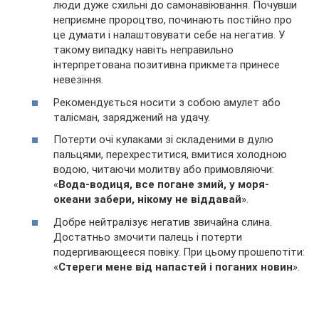
люди дуже схильні до самонавіювання. Почувши
неприємне пророцтво, починають постійно про
це думати і налаштовувати себе на негатив. У
такому випадку навіть неправильно
інтерпретована позитивна прикмета принесе
невезіння.
Рекомендується носити з собою амулет або
талісман, заряджений на удачу.
Потерти очі кулаками зі складеними в дулю
пальцями, перехреститися, вмитися холодною
водою, читаючи молитву або примовляючи:
«
Вода-водиця, все погане змий, у моря-
океани забери, нікому не віддавай
».
Добре нейтралізує негатив звичайна слина.
Достатньо змочити палець і потерти
подергивающееся повіку. При цьому прошепотіти:
«
Стереги мене від напастей і поганих новин
».