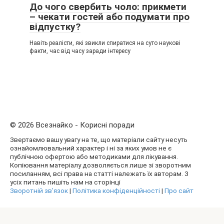
До чого свербить чоло: прикмети
– чекати гостей або подумати про
відпустку?
Навіть реалісти, які звикли спиратися на суто наукові
факти, час від часу заради інтересу
© 2026 Всезнайко - Корисні поради
Звертаємо вашу увагу на те, що матеріали сайту несуть
ознайомлювальний характер і ні за яких умов не є
публічною офертою або методиками для лікування.
Копіювання матеріалу дозволяється лише зі зворотним
посиланням, всі права на статті належать їх авторам. З
усіх питань пишіть нам на сторінці
Зворотній зв’язок
|
Політика конфіденційності
|
Про сайт