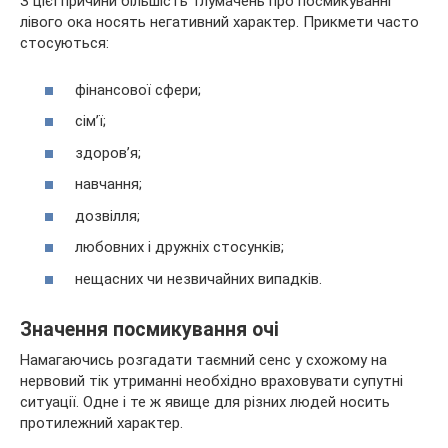
З цієї причини більшість тлумачень про посмикуванні
лівого ока носять негативний характер. Прикмети часто
стосуються:
фінансової сфери;
сім’ї;
здоров’я;
навчання;
дозвілля;
любовних і дружніх стосунків;
нещасних чи незвичайних випадків.
Значення посмикування очі
Намагаючись розгадати таємний сенс у схожому на
нервовий тік утриманні необхідно враховувати супутні
ситуації. Одне і те ж явище для різних людей носить
протилежний характер.