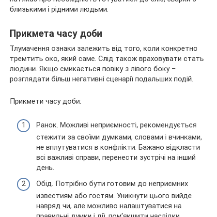
близькими і рідними людьми.
Прикмета часу доби
Тлумачення ознаки залежить від того, коли конкретно
тремтить око, який саме. Слід також враховувати стать
людини. Якщо смикається повіку з лівого боку –
розглядати більш негативні сценарії подальших подій.
Прикмети часу доби:
Ранок. Можливі неприємності, рекомендується
стежити за своїми думками, словами і вчинками,
не вплутуватися в конфлікти. Бажано відкласти
всі важливі справи, перенести зустрічі на інший
день.
Обід. Потрібно бути готовим до неприємних
известиям або гостям. Уникнути цього вийде
навряд чи, але можливо налаштуватися на
правильні думки і дії, пом’якшити наслідки.