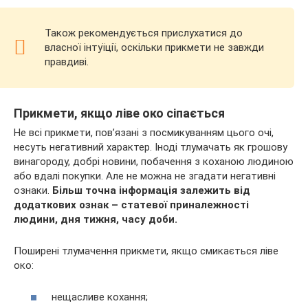
Також рекомендується прислухатися до
власної інтуїції, оскільки прикмети не завжди
правдиві.
Прикмети, якщо ліве око сіпається
Не всі прикмети, пов’язані з посмикуванням цього очі,
несуть негативний характер. Іноді тлумачать як грошову
винагороду, добрі новини, побачення з коханою людиною
або вдалі покупки. Але не можна не згадати негативні
ознаки.
Більш точна інформація залежить від
додаткових ознак – статевої приналежності
людини, дня тижня, часу доби.
Поширені тлумачення прикмети, якщо смикається ліве
око:
нещасливе кохання;