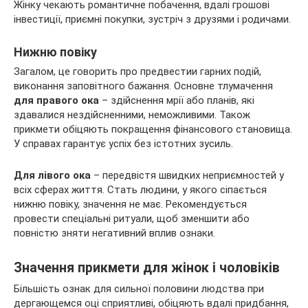
Жінку чекають романтичне побачення, вдалі грошові
інвестиції, приємні покупки, зустріч з друзями і родичами.
Нижню повіку
Загалом, це говорить про предвестии гарних подій,
виконання заповітного бажання. Основне тлумачення
для правого ока
– здійснення мрії або планів, які
здавалися нездійсненними, неможливими. Також
прикмети обіцяють покращення фінансового становища.
У справах гарантує успіх без істотних зусиль.
Для лівого ока
– передвістя швидких неприємностей у
всіх сферах життя. Стать людини, у якого сіпається
нижню повіку, значення не має. Рекомендується
провести спеціальні ритуали, щоб зменшити або
повністю зняти негативний вплив ознаки.
Значення прикмети для жінок і чоловіків
Більшість ознак для сильної половини людства при
дергающемся оці сприятливі, обіцяють вдалі придбання,