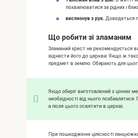
похвилюватися за рідних і бли
вислизнув з рук.
Доведеться п
Що робити зі зламаним
Зламаний хрест не рекомендується ви
віднести його до церкви. Якщо ж тако
предмет в землю. Обирають для цьо
Якщо оберіг виготовлений з цінних мета
необхідності від нього позбавлятися.
а після цього освятити в церкві.
При пошкодженні цілісності ланцюжка,