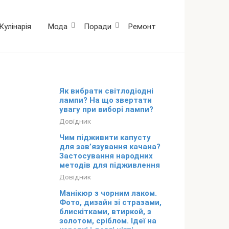
Кулінарія
Мода
Поради
Ремонт
Як вибрати світлодіодні
лампи? На що звертати
увагу при виборі лампи?
Довідник
Чим підживити капусту
для зав’язування качана?
Застосування народних
методів для підживлення
Довідник
Манікюр з чорним лаком.
Фото, дизайн зі стразами,
блискітками, втиркой, з
золотом, сріблом. Ідеї на