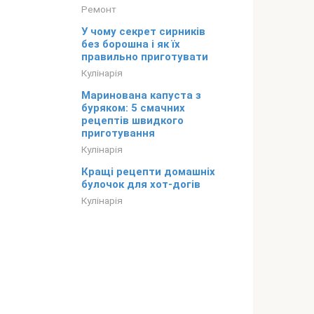
Ремонт
У чому секрет сирників
без борошна і як їх
правильно приготувати
Кулінарія
Маринована капуста з
буряком: 5 смачних
рецептів швидкого
приготування
Кулінарія
Кращі рецепти домашніх
булочок для хот-догів
Кулінарія