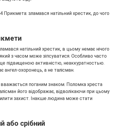
икмети
ламався натільний хрестик, в цьому немає нічого
який з часом може зіпсуватися. Особливо часто
це підвищеною активністю, неаккуратностью.
є ангел-охоронець, а не талісман.
 вважається поганим знаком. Поломка хреста
Талісман його відображає, відволікаючи при цьому
силити захист. Інакше людина може стати
й або срібний