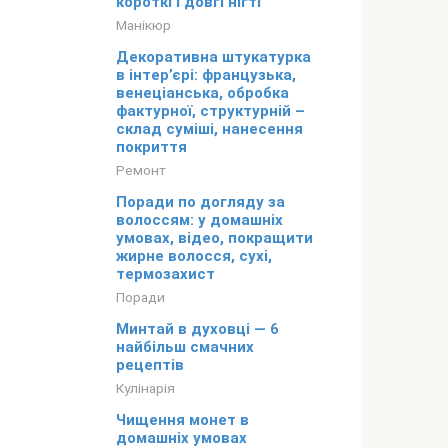
короткі і довгі нігті
Манікюр
Декоративна штукатурка
в інтер’єрі: французька,
венеціанська, обробка
фактурної, структурній –
склад суміші, нанесення
покриття
Ремонт
Поради по догляду за
волоссям: у домашніх
умовах, відео, покращити
жирне волосся, сухі,
термозахист
Поради
Минтай в духовці — 6
найбільш смачних
рецептів
Кулінарія
Чищення монет в
домашніх умовах