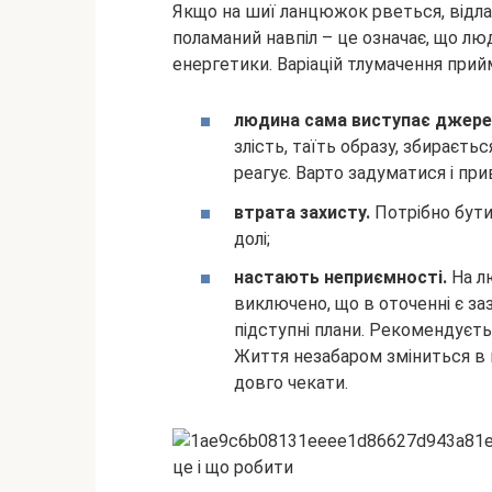
Якщо на шиї ланцюжок рветься, відла
поламаний навпіл – це означає, що лю
енергетики. Варіацій тлумачення прий
людина сама виступає джерел
злість, таїть образу, збираєть
реагує. Варто задуматися і пр
втрата захисту.
Потрібно бути
долі;
настають неприємності.
На л
виключено, що в оточенні є за
підступні плани. Рекомендуєт
Життя незабаром зміниться в 
довго чекати.