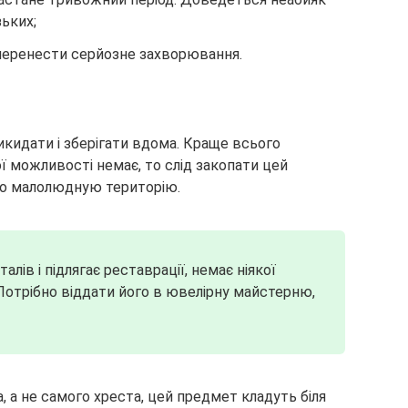
зьких;
еренести серйозне захворювання.
кидати і зберігати вдома. Краще всього
ї можливості немає, то слід закопати цей
го малолюдную територію.
лів і підлягає реставрації, немає ніякої
 Потрібно віддати його в ювелірну майстерню,
 а не самого хреста, цей предмет кладуть біля