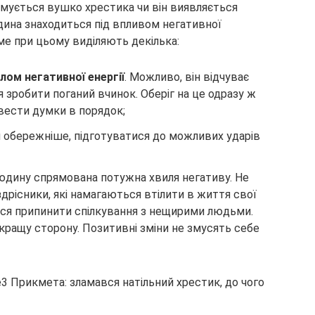
мується вушко хрестика чи він виявляється
дина знаходиться під впливом негативної
ме при цьому виділяють декілька:
ом негативної енергії
. Можливо, він відчуває
ся зробити поганий вчинок. Оберіг на це одразу ж
ивести думки в порядок;
 обережніше, підготуватися до можливих ударів
юдину спрямована потужна хвиля негативу. Не
здрісники, які намагаються втілити в життя свої
ься припинити спілкування з нещирими людьми.
кращу сторону. Позитивні зміни не змусять себе