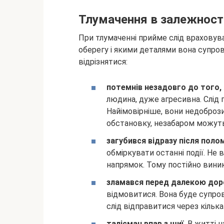
Тлумачення в залежності
При тлумаченні прийме слід враховува
оберегу і якими деталями вона супро
відрізнятися:
потемнів незадовго до того,
людина, дуже агресивна. Слід 
Найімовірніше, вони недобрози
обстановку, незабаром можуть
загубився відразу після поло
обміркувати останні події. Не
напрямок. Тому постійно вини
зламався перед далекою до
відмовитися. Вона буде супр
слід відправитися через кілька
талісман впав з шиї.
В житті 