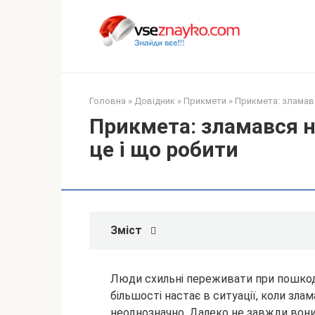
Перейти
до
вмісту
Головна
»
Довідник
»
Прикмети
»
Прикмета: зламавс
Прикмета: зламався н
це і що робити
Зміст
Люди схильні переживати при пошкодж
більшості настає в ситуації, коли зл
неоднозначно. Далеко не завжди вони