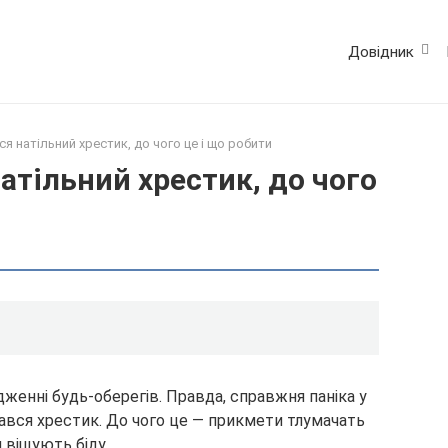
Довідник
я натільний хрестик, до чого це і що робити
атільний хрестик, до чого
енні будь-оберегів. Правда, справжня паніка у
амався хрестик. До чого це — прикмети тлумачать
 віщують біду.