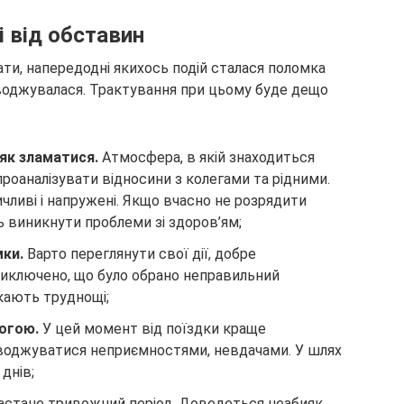
 від обставин
ти, напередодні якихось подій сталася поломка
воджувалася. Трактування при цьому буде дещо
 як зламатися.
Атмосфера, в якій знаходиться
проаналізувати відносини з колегами та рідними.
чливі і напружені. Якщо вчасно не розрядити
 виникнути проблеми зі здоров’ям;
мки.
Варто переглянути свої дії, добре
 виключено, що було обрано неправильний
кають труднощі;
рогою.
У цей момент від поїздки краще
оводжуватися неприємностями, невдачами. У шлях
 днів;
настане тривожний період. Доведеться неабияк