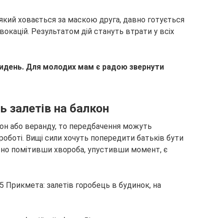
який ховається за маскою друга, давно готується
окацій. Результатом дій стануть втрати у всіх
кидень. Для молодих мам є радою звернути
 залетів на балкон
кон або веранду, то передбачення можуть
роботі. Вищі сили хочуть попередити батьків бути
сно помітивши хвороба, упустивши момент, є