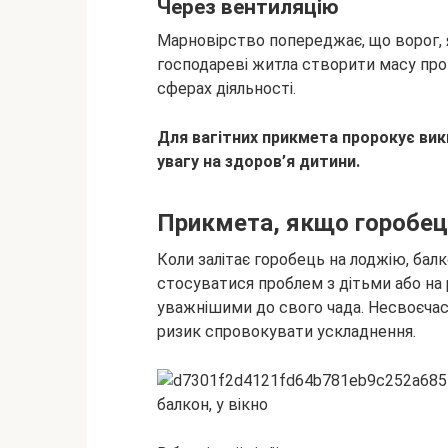
Через вентиляцію
Марновірство попереджає, що ворог, 
господареві житла створити масу пров
сферах діяльності.
Для вагітних прикмета пророкує ви
увагу на здоров’я дитини.
Прикмета, якщо горобець
Коли залітає горобець на лоджію, бал
стосуватися проблем з дітьми або на 
уважнішими до свого чада. Несвоєча
ризик спровокувати ускладнення.