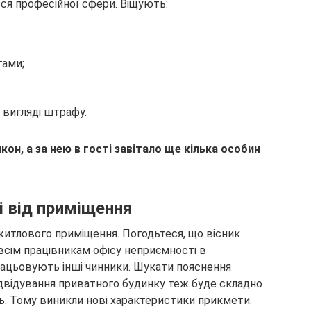
ься професійної сфери. Віщують:
гами;
 вигляді штрафу.
кон, а за нею в гості завітало ще кілька особин
і від приміщення
житлового приміщення. Погодьтеся, що вісник
всім працівникам офісу неприємності в
працьовують інші чинники. Шукати пояснення
 відвідування приватного будинку теж буде складно
. Тому виникли нові характеристики прикмети.