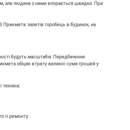
ем, але людина з ними впорається швидко. При
мності будуть масштабні. Передбачення
икмета обіцяє втрату великої суми грошей у
 техніки;
о її ремонту.