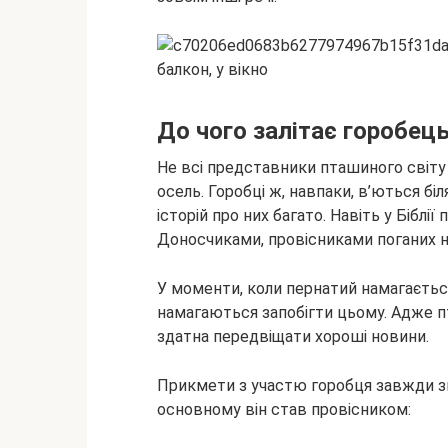
До чого залітає горобец
Не всі представники пташиного
світ
осель. Горобці ж, навпаки, в’ються б
історій про них багато. Навіть у Біблії
Доносчиками, провісниками поганих но
У моменти, коли пернатий намагаєтьс
намагаються запобігти цьому. Адже пта
здатна передвіщати хороші новини.
Прикмети з участю горобця завжди зн
основному він став провісником: