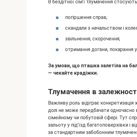
В бездітної сім’ї тлумачення стосуют
погіршення справ;
скандали з начальством і коле
звільнення, скорочення;
отримання догани, покарання у
За умови, що пташка залетіла на бал
— чекайте крадіжки.
Тлумачення в залежност
Важливу роль відіграє конкретизація 
долі не може передбачати одночасно 
сімейному чи побутовій сфері. Тут с
зальоту у під’їзд багатоповерхівки і
за стандартним забобонним тлумачень