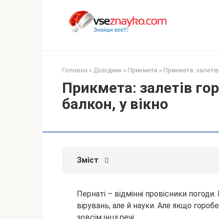
Перейти
до
вмісту
Головна
»
Довідник
»
Прикмети
»
Прикмета: залетів 
Прикмета: залетів гор
балкон, у вікно
Зміст
Пернаті – відмінні провісники погоди.
вірувань, але й науки. Але якщо гороб
зовсім інші речі.