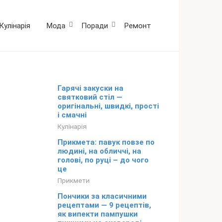
Кулінарія
Мода
Поради
Ремонт
Гарячі закуски на
святковий стіл —
оригінальні, швидкі, прості
і смачні
Кулінарія
Прикмета: павук повзе по
людині, на обличчі, на
голові, по руці – до чого
це
Прикмети
Пончики за класичними
рецептами — 9 рецептів,
як випекти пампушки