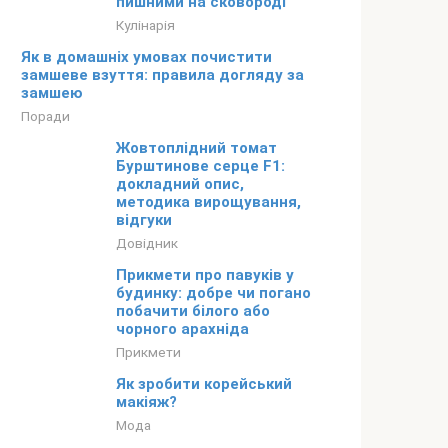
пишними на сковороді
Кулінарія
Як в домашніх умовах почистити
замшеве взуття: правила догляду за
замшею
Поради
Жовтоплідний томат
Бурштинове серце F1:
докладний опис,
методика вирощування,
відгуки
Довідник
Прикмети про павуків у
будинку: добре чи погано
побачити білого або
чорного арахніда
Прикмети
Як зробити корейський
макіяж?
Мода