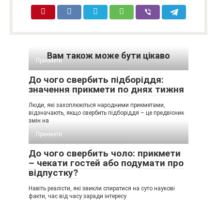
Вам також може бути цікаво
Прикмети
До чого свербить підборіддя:
значення прикмети по днях тижня
Люди, які захоплюються народними прикметами,
відзначають, якщо свербить підборіддя – це предвісник
змін на
Прикмети
До чого свербить чоло: прикмети
– чекати гостей або подумати про
відпустку?
Навіть реалісти, які звикли спиратися на суто наукові
факти, час від часу заради інтересу