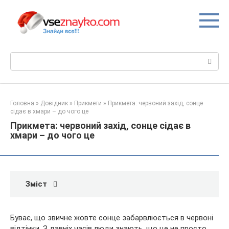
Перейти
до
вмісту
Пошук:
Головна
»
Довідник
»
Прикмети
»
Прикмета: червоний захід, сонце
сідає в хмари – до чого це
Прикмета: червоний захід, сонце сідає в
хмари – до чого це
Зміст
Буває, що звичне жовте сонце забарвлюється в червоні
відтінки. З давніх часів люди знають, що це не просто