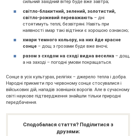
сильний західний вітер буде вже завтра;
світло-блакитний, зелений, золотистий,
світло-рожевий переважають
– дні
стоятимуть теплі, безвітряні. Навіть при
наявності хмар такі відтінки є хорошою ознакою;
хмари темного кольору, на них йде красне
сонце
– дощ з грозами буде вже вночі;
разом з сходом на сході видна веселка
– дощ,
а на заході – погодні умови покращаться.
Сонце в усіх культурах, релігіях – джерело тепла і добра.
Народні прикмети про червоному сонце стосувалися і
військових дій, нападів зовнішніх ворогів. Але в сучасному
світі наукове підтвердження знайшли тільки природні
передбачення.
Сподобалася стаття? Поділитися з
друзями: