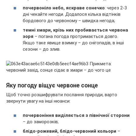
почервоніло небо, яскраве сонечко
: через 2-3
дні чекайте негоди. Додалося кілька відтінків
бордового до червоному – швидка негода;
темні хмари, крізь них пробивається червона
зоря
– погана погода протримається довго.
Якщо таке явище взимку – до снігопадів, в інші
сезони – до злив.
Яку погоду віщує червоне сонце
Щоб точно розшифрувати послання природи, варто
звернути увагу на інші нюанси:
почервоніння виділяється з північної сторони
– до заморозків;
блідо-рожевий, блідо-червоний кольори
–