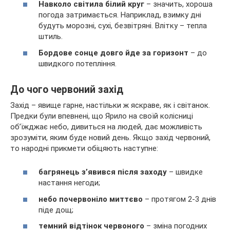
Навколо світила білий круг
– значить, хороша
погода затримається. Наприклад, взимку дні
будуть морозні, сухі, безвітряні. Влітку – тепла
штиль.
Бордове сонце довго йде за горизонт
– до
швидкого потепління.
До чого червоний захід
Захід – явище гарне, настільки ж яскраве, як і світанок.
Предки були впевнені, що Ярило на своїй колісниці
об’їжджає небо, дивиться на людей, дає можливість
зрозуміти, яким буде новий день. Якщо захід червоний,
то народні прикмети обіцяють наступне:
багрянець з’явився після заходу
– швидке
настання негоди;
небо почервоніло миттєво
– протягом 2-3 днів
піде дощ;
темний відтінок червоного
– зміна погодних