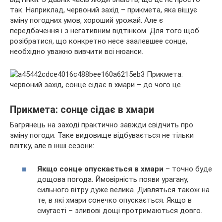
так. Наприклад, червоний захід – прикмета, яка віщує
зміну погодних умов, хороший урожай. Але є
передбачення і з негативним відтінком. Для того щоб
розібратися, що
конкретно несе заалевшее сонце,
необхідно уважно вивчити всі нюанси.
Прикмета: сонце сідає в хмари
Багрянець на заході практично завжди свідчить про
зміну погоди. Таке видовище відбувається не тільки
влітку, але в інші сезони:
Якщо сонце опускається в хмари
– точно буде
дощова погода. Ймовірність появи урагану,
сильного вітру дуже велика. Дивляться також на
те, в які хмари сонечко опускається. Якщо в
смугасті – зливові дощі протримаються довго.