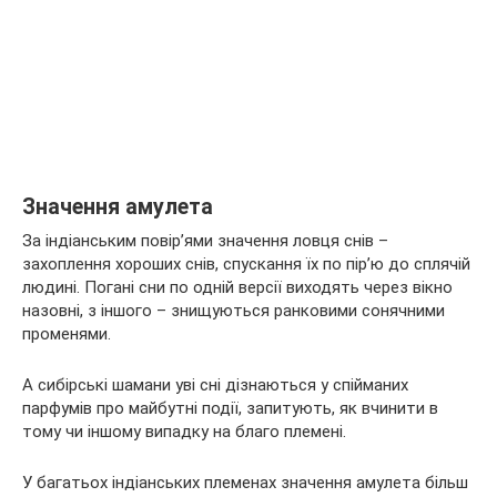
Значення амулета
За індіанським повір’ями значення ловця снів –
захоплення хороших снів, спускання їх по пір’ю до сплячій
людині. Погані сни по одній версії виходять через вікно
назовні, з іншого – знищуються ранковими сонячними
променями.
А сибірські шамани уві сні дізнаються у спійманих
парфумів про майбутні події, запитують, як вчинити в
тому чи іншому випадку на благо племені.
У багатьох індіанських племенах значення амулета більш