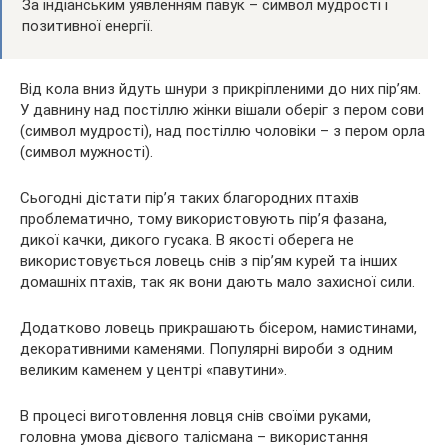
За індіанським уявленням павук – символ мудрості і
позитивної енергії.
Від кола вниз йдуть шнури з прикріпленими до них пір’ям.
У давнину над постіллю жінки вішали оберіг з пером сови
(символ мудрості), над постіллю чоловіки – з пером орла
(символ мужності).
Сьогодні дістати пір’я таких благородних птахів
проблематично, тому використовують пір’я фазана,
дикої качки, дикого гусака. В якості оберега не
використовується ловець снів з пір’ям курей та інших
домашніх птахів, так як вони дають мало захисної сили.
Додатково ловець прикрашають бісером, намистинами,
декоративними каменями. Популярні вироби з одним
великим каменем у центрі «павутини».
В процесі виготовлення ловця снів своїми руками,
головна умова дієвого талісмана – використання