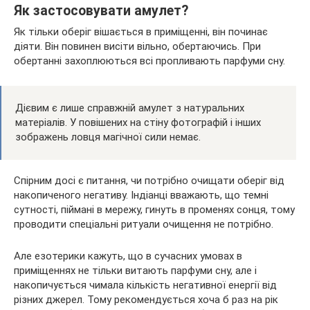
Як застосовувати амулет?
Як тільки оберіг вішається в приміщенні, він починає
діяти. Він повинен висіти вільно, обертаючись. При
обертанні захоплюються всі пропливають парфуми сну.
Дієвим є лише справжній амулет з натуральних
матеріалів. У повішених на стіну фотографій і інших
зображень ловця магічної сили немає.
Спірним досі є питання, чи потрібно очищати оберіг від
накопиченого негативу. Індіанці вважають, що темні
сутності, піймані в мережу, гинуть в променях сонця, тому
проводити спеціальні ритуали очищення не потрібно.
Але езотерики кажуть, що в сучасних умовах в
приміщеннях не тільки витають парфуми сну, але і
накопичується чимала кількість негативної енергії від
різних джерел. Тому рекомендується хоча б раз на рік