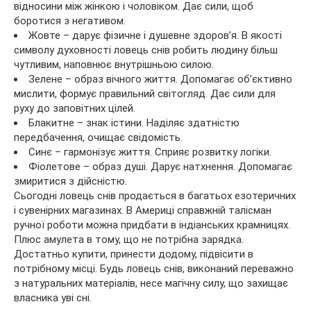
відносини між жінкою і чоловіком. Дає сили, щоб
боротися з негативом.
Жовте – дарує фізичне і душевне здоров’я. В якості
символу духовності ловець снів робить людину більш
чутливим, наповнює внутрішньою силою.
Зелене – образ вічного життя. Допомагає об’єктивно
мислити, формує правильний світогляд. Дає сили для
руху до заповітних цілей.
Блакитне – знак істини. Наділяє здатністю
передбачення, очищає свідомість.
Синє – гармонізує життя. Сприяє розвитку логіки.
Фіолетове – образ душі. Дарує натхнення. Допомагає
змиритися з дійсністю.
Сьогодні ловець снів продається в багатьох езотеричних
і сувенірних магазинах. В Америці справжній талісман
ручної роботи можна придбати в індіанських крамницях.
Плюс амулета в тому, що не потрібна зарядка.
Достатньо купити, принести додому, підвісити в
потрібному місці. Будь ловець снів, виконаний переважно
з натуральних матеріалів, несе магічну силу, що захищає
власника уві сні.