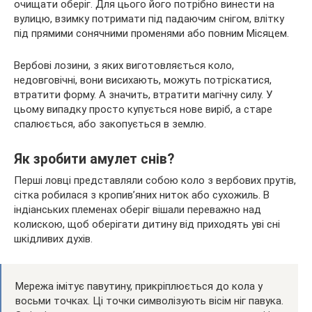
очищати оберіг. Для цього його потрібно винести на
вулицю, взимку потримати під падаючим снігом, влітку
під прямими сонячними променями або повним Місяцем.
Вербові лозини, з яких виготовляється коло,
недовговічні, вони висихають, можуть потріскатися,
втратити форму. А значить, втратити магічну силу. У
цьому випадку просто купується нове виріб, а старе
спалюється, або закопується в землю.
Як зробити амулет снів?
Перші ловці представляли собою коло з вербових прутів,
сітка робилася з кропив’яних ниток або сухожиль. В
індіанських племенах оберіг вішали переважно над
колискою, щоб оберігати дитину від приходять уві сні
шкідливих духів.
Мережа імітує павутину, прикріплюється до кола у
восьми точках. Ці точки символізують вісім ніг павука.