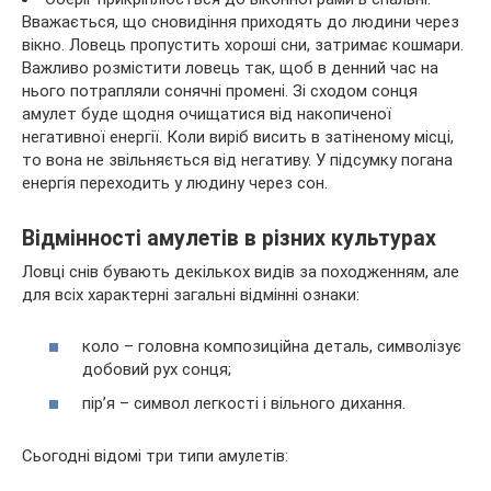
Вважається, що сновидіння приходять до людини через
вікно. Ловець пропустить хороші сни, затримає кошмари.
Важливо розмістити ловець так, щоб в денний час на
нього потрапляли сонячні промені. Зі сходом сонця
амулет буде щодня очищатися від накопиченої
негативної енергії. Коли виріб висить в затіненому місці,
то вона не звільняється від негативу. У підсумку погана
енергія переходить у людину через сон.
Відмінності амулетів в різних культурах
Ловці снів бувають декількох видів за походженням, але
для всіх характерні загальні відмінні ознаки:
коло – головна композиційна деталь, символізує
добовий рух сонця;
пір’я – символ легкості і вільного дихання.
Сьогодні відомі три типи амулетів: