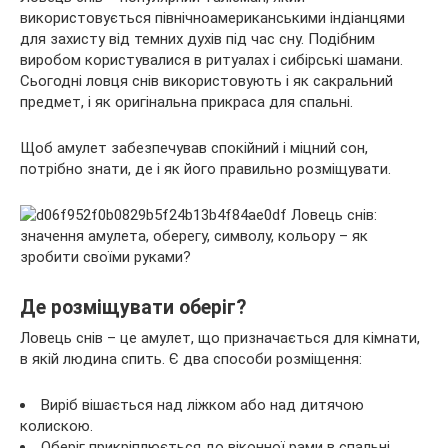
використовується північноамериканськими індіанцями
для захисту від темних духів під час сну. Подібним
виробом користувалися в ритуалах і сибірські шамани.
Сьогодні ловця снів використовують і як сакральний
предмет, і як
оригінальна прикраса для спальні.
Щоб амулет забезпечував спокійний і міцний сон,
потрібно знати, де і як його правильно розміщувати.
Де розміщувати оберіг?
Ловець снів – це амулет, що призначається для кімнати,
в якій людина спить. Є два способи розміщення:
Виріб вішається над ліжком або над дитячою
колискою.
Оберіг прикріплюється до віконної рами в спальні.