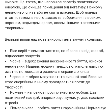
широке. Це тотем, що наповнює простір позитивною
енергією, що очищає приміщення від негативу. Причому
неважливо, спить або не спить власник. Щоб ловець
став тотемом, в нього додають зображення з вовком,
вороном, ведмедем, орлом, лосем і іншими тотемными
тваринами.
Великий вплив надають використані в амулеті кольори:
Біле виріб – символ чистоти, позбавлення від хвороб,
піднесених почуттів.
Чорне – відображення нескінченності буття, жіночої
енергетики. Наділяє людину твердістю, наполегливістю,
здатністю доводити розпочаті справи до кінця.
Червоне – образ могутності та сильної волі. Власник
стає енергійним, в ньому прокидається потяг до
творчості.
Рожеве – наповнює простір енергією любові. Дає
позитивний настрій, впорядковує думки, усуває наслідки
стресів.
Помаранчеве – робить життя гармонійним. Нормалізує