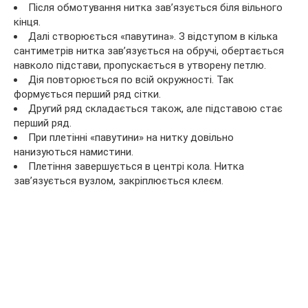
Після обмотування нитка зав’язується біля вільного
кінця.
Далі створюється «павутина». З відступом в кілька
сантиметрів нитка зав’язується на обручі, обертається
навколо підстави, пропускається в утворену петлю.
Дія повторюється по всій окружності. Так
формується перший ряд сітки.
Другий ряд складається також, але підставою стає
перший ряд.
При плетінні «павутини» на нитку довільно
нанизуються намистини.
Плетіння завершується в центрі кола. Нитка
зав’язується вузлом, закріплюється клеєм.