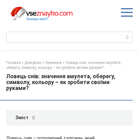
Перейти
до
вмісту
Пошук:
Головна
»
Довідник
»
Прикмети
»
Ловець снів: значення амулета,
оберегу, символу, кольору – як зробити своїми руками?
Ловець снів: значення амулета, оберегу,
символу, кольору – як зробити своїми
руками?
Зміст
Ловець снів – популярний талісман, який