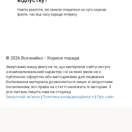
відпустку?
Навіть реалісти, які звикли спиратися на суто наукові
факти, час від часу заради інтересу
© 2026 Всезнайко - Корисні поради
Звертаємо вашу увагу на те, що матеріали сайту несуть
ознайомлювальний характер і ні за яких умов не є
публічною офертою або методиками для лікування.
Копіювання матеріалу дозволяється лише зі зворотним
посиланням, всі права на статті належать їх авторам. З
усіх питань пишіть нам на сторінці
Зворотній зв’язок
|
Політика конфіденційності
|
Про сайт