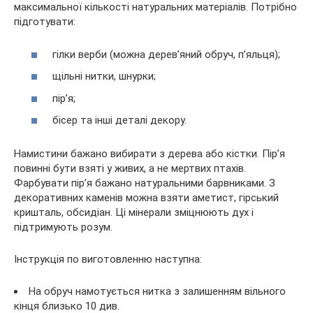
максимальної кількості натуральних матеріалів. Потрібно
підготувати:
гілки верби (можна дерев’яний обруч, п’яльця);
щільні нитки, шнурки;
пір’я;
бісер та інші деталі декору.
Намистини бажано вибирати з дерева або кістки. Пір’я
повинні бути взяті у живих, а не мертвих птахів.
Фарбувати пір’я бажано натуральними барвниками. З
декоративних каменів можна взяти аметист, гірський
кришталь, обсидіан. Ці мінерали зміцнюють дух і
підтримують розум.
Інструкція по виготовленню наступна:
На обруч намотується нитка з залишенням вільного
кінця близько 10 див.