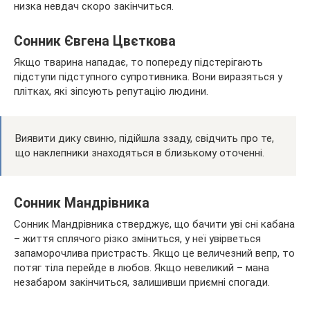
низка невдач скоро закінчиться.
Сонник Євгена Цвєткова
Якщо тварина нападає, то попереду підстерігають
підступи підступного супротивника. Вони виразяться у
плітках, які зіпсують репутацію людини.
Виявити дику свиню, підійшла ззаду, свідчить про те,
що наклепники знаходяться в близькому оточенні.
Сонник Мандрівника
Сонник Мандрівника стверджує, що бачити уві сні кабана
– життя сплячого різко зміниться, у неї увірветься
запаморочлива пристрасть. Якщо це величезний вепр, то
потяг тіла перейде в любов. Якщо невеликий – мана
незабаром закінчиться, залишивши приємні спогади.