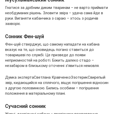
Гнатися за дрібним диким тваринам – не варто приймати
необдуманих рішень. Зловити звіра – удача сама йде в
руки. Виганяти кабанчика з сараю – хтось з родичів
захворіє.
Сонник Фен-шуй
Фен-шуй стверджує, що самому нападати на кабана
вказує на те, що сновидець погано ставиться до
товаришеві по службі. Це призведе до появи
неприємностей на роботі. Біжить далеко стадо –
незабаром в близькому оточенні з’явиться немовля.
Думка экспертаСветлана КравченкоЭзотерикСвирепый
звір, кидающийся на сплячого, віщує погіршення відносин
з другою половинкою. Бились особини – погіршення
положення в матеріальному плані.
Сучасний сонник