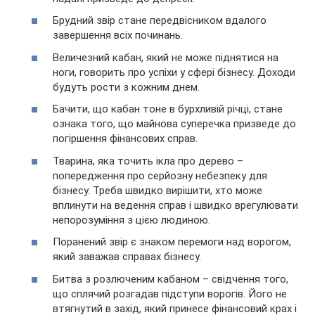
Брудний звір стане передвісником вдалого
завершення всіх починань.
Величезний кабан, який не може піднятися на
ноги, говорить про успіхи у сфері бізнесу. Доходи
будуть рости з кожним днем.
Бачити, що кабан тоне в бурхливій річці, стане
ознака того, що майнова суперечка призведе до
погіршення фінансових справ.
Тварина, яка точить ікла про дерево –
попередження про серйозну небезпеку для
бізнесу. Треба швидко вирішити, хто може
вплинути на ведення справ і швидко врегулювати
непорозуміння з цією людиною.
Поранений звір є знаком перемоги над ворогом,
який заважав справах бізнесу.
Битва з розлюченим кабаном – свідчення того,
що сплячий розгадав підступи ворогів. Його не
втягнутий в захід, який принесе фінансовий крах і