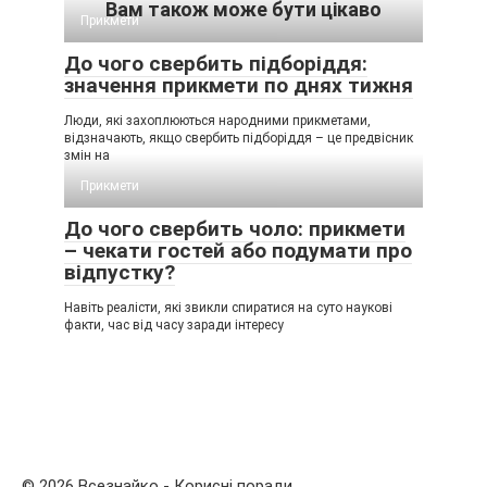
Вам також може бути цікаво
Прикмети
До чого свербить підборіддя:
значення прикмети по днях тижня
Люди, які захоплюються народними прикметами,
відзначають, якщо свербить підборіддя – це предвісник
змін на
Прикмети
До чого свербить чоло: прикмети
– чекати гостей або подумати про
відпустку?
Навіть реалісти, які звикли спиратися на суто наукові
факти, час від часу заради інтересу
© 2026 Всезнайко - Корисні поради