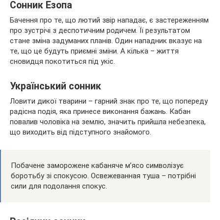
Сонник Езопа
Бачення про те, що лютий звір нападає, є застереженням
про зустрічі з деспотичним родичем. Її результатом
стане зміна задуманих планів. Один нападник вказує на
те, що це будуть приємні зміни. А кілька – життя
сновидця покотиться під укіс.
Український сонник
Ловити дикої тварини – гарний знак про те, що попереду
радісна подія, яка принесе виконання бажань. Кабан
повалив чоловіка на землю, значить прийшла небезпека,
що виходить від підступного знайомого.
Побачене заморожене кабаняче м’ясо символізує
боротьбу зі спокусою. Освежеванная туша – потрібні
сили для подолання спокус.