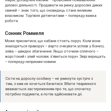
Жирні, досвідчені кабани – провісники пожвавлення
ділової діяльності. Продавати на ринку дорослих диких
свиней – знак того, що сновидець стане великим
власником. Торгівля дитинчатами – попереду важка
робота.
Сонник Роммеля
Може приснитися, що кабани стоять поруч. Коли вони
знаходяться праворуч – варто очікувати успіхів у бізнесі,
зліва – швидке збагачення. Якщо оточили сплячого –
жорстокий і злий чоловік з’явиться поруч. Звірі верещать
– попереду неприємні новини.
Сісти на дорослу особину – не уникнути зустрічі з
тим, з ким не хочеться бачитися. Вбити тваринного
вважається застереженням про те, що спочатку
потрібно подумати, а потім здійснювати дії.