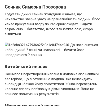
Сонник Симеона Прозорова
Годувати диких свиней жолудями означає, що
начальство зверне увагу на працелюбність людини. Його
чекає просування вгору по кар’єрних сходах. Кидати
звірам сіно – багатство, якого так бажав осіб, скоро
з’явиться.
Китайський сонник
Наснилося перетворення кабана в чоловіка або навпаки,
застерігає, що в оточенні є людина, яка ненавидить
сновидця і бажає йому помститися. Жінка-перевертень –
казенне справу, пов’язану з діями чиновників. Воно не
принесе позитивних результатів.
Мусульманський сонник