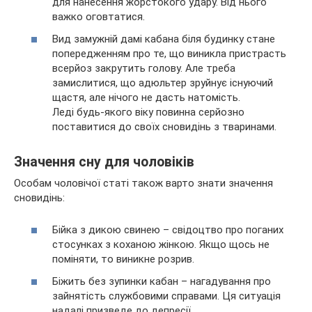
для нанесення жорстокого удару. Від нього
важко оговтатися.
Вид замужній дамі кабана біля будинку стане
попередженням про те, що виникла пристрасть
всерйоз закрутить голову. Але треба
замислитися, що адюльтер зруйнує існуючий
щастя, але нічого не дасть натомість.
Леді будь-якого віку повинна серйозно
поставитися до своїх сновидінь з тваринами.
Значення сну для чоловіків
Особам чоловічої статі також варто знати значення
сновидінь:
Бійка з дикою свинею – свідоцтво про поганих
стосунках з коханою жінкою. Якщо щось не
поміняти, то виникне розрив.
Біжить без зупинки кабан – нагадування про
зайнятість службовими справами. Ця ситуація
надалі призведе до депресії.