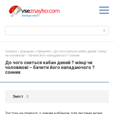
Перейти
до
вмісту
Пошук:
Головна
»
Довідник
»
Прикмети
»
До чого сниться кабан дикий ? жінці
чи чоловікові – бачити його нападаючого ? сонник
До чого сниться кабан дикий ? жінці чи
чоловікові – бачити його нападаючого ?
сонник
Зміст
Зустріч на природі з диким кабаном для людини може