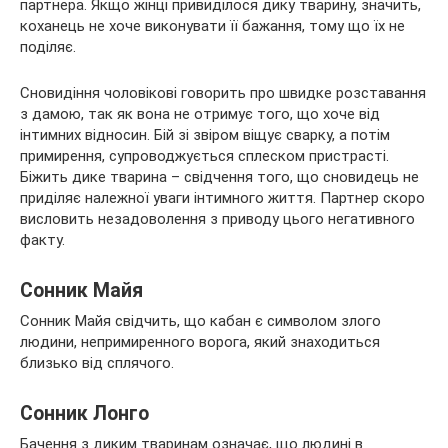
партнера. Якщо жінці привиділося дику тварину, значить,
коханець не хоче виконувати її бажання, тому що їх не
поділяє.
Сновидіння чоловікові говорить про швидке розставання
з дамою, так як вона не отримує того, що хоче від
інтимних відносин. Бій зі звіром віщує сварку, а потім
примирення, супроводжується сплеском пристрасті.
Біжить дике тварина – свідчення того, що сновидець не
приділяє належної уваги інтимного життя. Партнер скоро
висловить незадоволення з приводу цього негативного
факту.
Сонник Майя
Сонник Майя свідчить, що кабан є символом злого
людини, непримиренного ворога, який знаходиться
близько від сплячого.
Сонник Лонго
Бачення з диким тваринам означає, що людині в