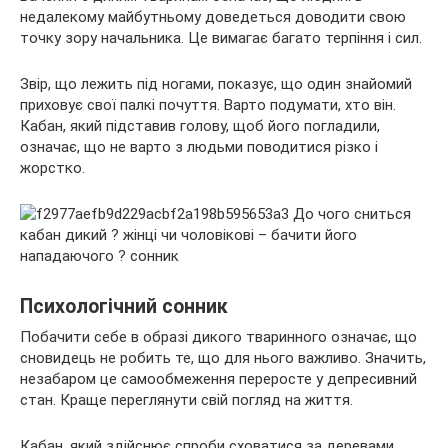
недалекому майбутньому доведеться доводити свою
точку зору начальника. Це вимагає багато терпіння і сил.
Звір, що лежить під ногами, показує, що один знайомий
приховує свої палкі почуття. Варто подумати, хто він.
Кабан, який підставив голову, щоб його погладили,
означає, що не варто з людьми поводитися різко і
жорстко.
Психологічний сонник
Побачити себе в образі дикого тваринного означає, що
сновидець не робить те, що для нього важливо. Значить,
незабаром це самообмеження переросте у депресивний
стан. Краще переглянути свій погляд на життя.
Кабан, який здійснює спроби сховатися за деревами,