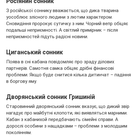
Росіянин сонник
З російської соннику вважається, що дика тварина
уособлює злісного людини з лютим характером.
Сновидіння пророкує сутичку з ним. Чорний вепр обіцяє
подальші неприємності. А світлий примірник – після
неприємностей підуть радісні новини.
Циганський сонник
Поява в сні кабана повідомляє про зраду ділових
партнерів. Самотня самка обіцяє дрібні фінансові
проблеми. Якщо буде снитися кілька дитинчат – падіння
в боргову яму.
Дворянський сонник Гришиній
Старовинний дворянський сонник вказує, що дикий звір
нагадує про майбутні клопоти, які виявляться марними.
Кабан з кабанихой передбачають сімейні справи. А
дорослі особини з нащадками – проблеми з молодшим
поколінням.