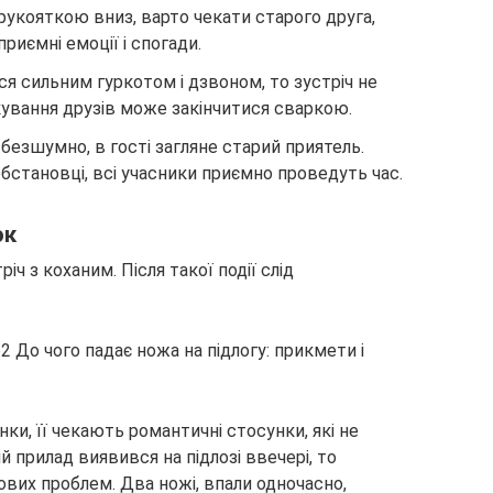
рукояткою вниз, варто чекати старого друга,
приємні емоції і спогади.
я сильним гуркотом і дзвоном, то зустріч не
кування друзів може закінчитися сваркою.
езшумно, в гості загляне старий приятель.
обстановці, всі учасники приємно проведуть час.
ок
ч з коханим. Після такої події слід
ки, її чекають романтичні стосунки, які не
 прилад виявився на підлозі ввечері, то
вих проблем. Два ножі, впали одночасно,