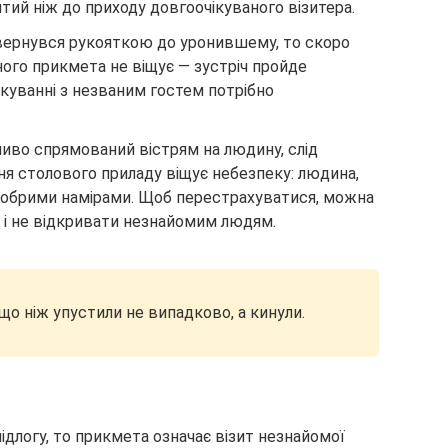
нятий ніж до приходу довгоочікуваного візитера.
вернувся рукояткою до уронившему, то скоро
ного прикмета не віщує — зустріч пройде
лкуванні з незваним гостем потрібно
ливо спрямований вістрям на людину, слід
я столового приладу віщує небезпеку: людина,
едобрими намірами. Щоб перестрахуватися, можна
к і не відкривати незнайомим людям.
о ніж упустили не випадково, а кинули.
ідлогу, то прикмета означає візит незнайомої