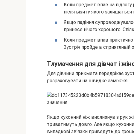
Коли предмет впав на підлогу 
після візиту якого залишаться 
Якщо падіння супроводжувалос
принесе нічого хорошого. Спіл
Коли предмет впав практично б
Зустріч пройде в сприятливій 
Тлумачення для дівчат і жін
Для дівчини прикмета передрікає зустрі
розраховувати на швидке заміжжя.
Якщо кухонний ніж вислизнув з рук жін
триватимуть довго. Але якщо кухонний
випадкові зв’язки приведуть до грошо