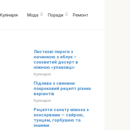
Кулінарія
Мода
Поради
Ремонт
Листкові пироги з
начинкою з яблук –
соковитий десерт в
ніжною «упаковці»
Кулінарія
Підлива з свинини:
покроковий рецепт різних
варіантів
Кулінарія
Рецепти салату мімоза з
консервами — сайрою,
тунцем, горбушею та
іншими