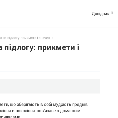
Довідник
а на підлогу: прикмети і значення
 підлогу: прикмети і
ети, що зберігають в собі мудрість предків.
оління в покоління, пов’язане з домашнім
 приладами.