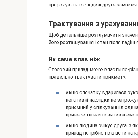
пророкують господині друге заміжжя.
Трактування з урахуван
Щоб детальніше розтлумачити значення
його розташування і стан після падіння
Як саме впав ніж
Столовий прилад може впасти по-різно
правильно трактувати прикмету:
Якщо спочатку вдарилася руко
негативні наслідки не загрожую
приємний у спілкуванні людина.
принесе тільки позитивні емоці
Якщо людина очікує друга, з я
прилад потрібно покласти на к