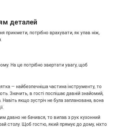
ням деталей
 прикмети, потрібно врахувати, як упав ніж,
.
му. На це потрібно звертати увагу, щоб
ятка — найбезпечніша частина інструменту, то
ть. Значить, в гості поспішає давній знайомий,
 Навіть якщо зустріч не була запланована, вона
ї.
ким давно не бачився, то випав з рук кухонний
рай столу. Щоб гостю, який прямує до дому, ніхто