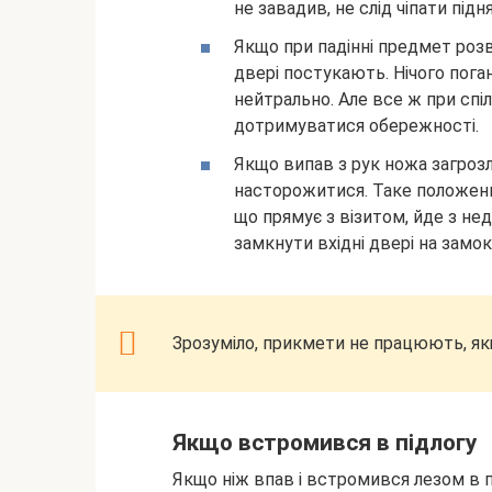
не завадив, не слід чіпати під
Якщо при падінні предмет роз
двері постукають. Нічого пога
нейтрально. Але все ж при спі
дотримуватися обережності.
Якщо випав з рук ножа загроз
насторожитися. Таке положенн
що прямує з візитом, йде з н
замкнути вхідні двері на замо
Зрозуміло, прикмети не працюють, якщ
Якщо встромився в підлогу
Якщо ніж впав і встромився лезом в п