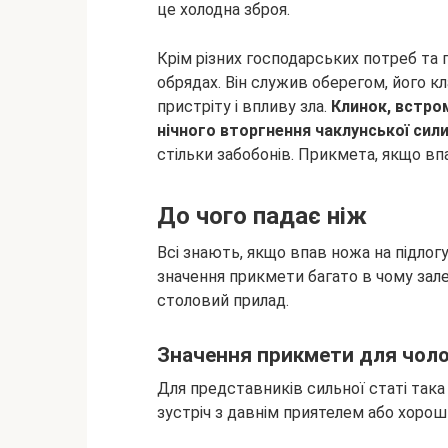
це холодна зброя.
Крім різних господарських потреб та 
обрядах. Він служив оберегом, його к
пристріту і впливу зла.
Клинок, встром
нічного вторгнення чаклунської сил
стільки забобонів. Прикмета, якщо впа
До чого падає ніж
Всі знають, якщо впав ножа на підлогу
значення прикмети багато в чому зале
столовий прилад.
Значення прикмети для чоло
Для представників сильної статі така
зустріч з давнім приятелем або хоро