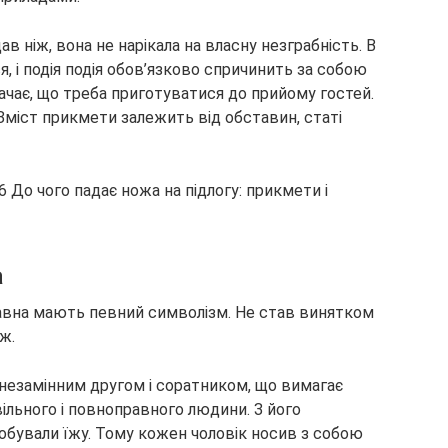
дав ніж, вона не нарікала
на власну незграбність. В
я, і подія подія обов’язково спричинить за собою
начає, що треба приготуватися до прийому гостей.
. Зміст прикмети залежить від обставин, статі
а
давна мають певний символізм. Не став винятком
ж.
є незамінним другом і соратником, що вимагає
вільного і повноправного людини. З його
обували їжу. Тому кожен чоловік носив з собою