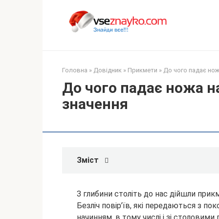
Перейти
до
вмісту
Головна
»
Довідник
»
Прикмети
»
До чого падає нож
До чого падає ножа на
значення
Зміст
З глибини століть до нас дійшли прикм
Безліч повір’їв, які передаються з пок
начинням, в тому числі і зі столовими