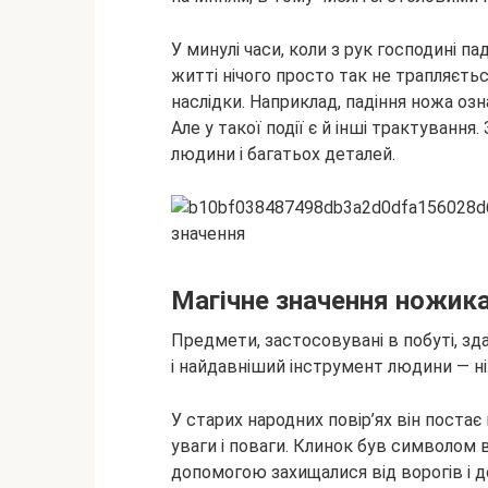
У минулі часи, коли з рук господині па
житті нічого просто так не трапляєтьс
наслідки. Наприклад, падіння ножа оз
Але у такої події є й інші трактування
людини і багатьох деталей.
Магічне значення ножик
Предмети, застосовувані в побуті, з
і найдавніший інструмент людини — ні
У старих народних повір’ях він поста
уваги і поваги. Клинок був символом 
допомогою захищалися від ворогів і д