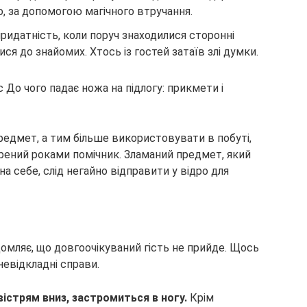
о, за допомогою магічного втручання.
ридатність, коли поруч знаходилися сторонні
ся до знайомих. Хтось із гостей затаїв злі думки.
едмет, а тим більше використовувати в побуті,
ірений роками помічник. Зламаний предмет, який
на себе, слід негайно відправити у відро для
омляє, що довгоочікуваний гість не прийде. Щось
невідкладні справи.
вістрям вниз, застромиться в ногу.
Крім