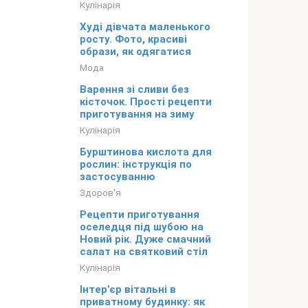
Кулінарія
Худі дівчата маленького
росту. Фото, красиві
образи, як одягатися
Мода
Варення зі сливи без
кісточок. Прості рецепти
приготування на зиму
Кулінарія
Бурштинова кислота для
рослин: інструкція по
застосуванню
Здоров'я
Рецепти приготування
оселедця під шубою на
Новий рік. Дуже смачний
салат на святковий стіл
Кулінарія
Інтер’єр вітальні в
приватному будинку: як