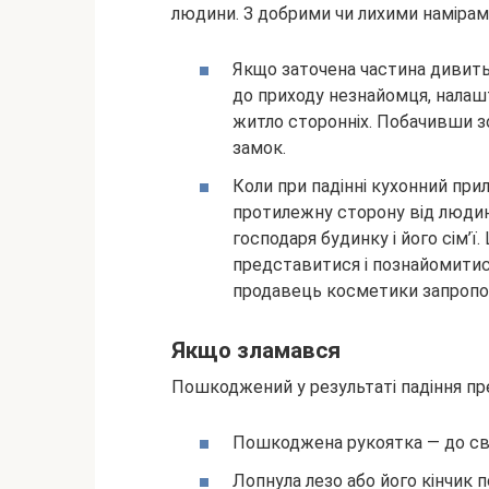
людини. З добрими чи лихими намірами
Якщо заточена частина дивить
до приходу незнайомця, налаш
житло сторонніх. Побачивши з
замок.
Коли при падінні кухонний при
протилежну сторону від людини
господаря будинку і його сім’ї
представитися і познайомитися
продавець косметики запропон
Якщо зламався
Пошкоджений у результаті падіння пр
Пошкоджена рукоятка — до свар
Лопнула лезо або його кінчик