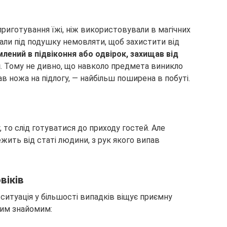
приготування їжі, ніж використовували в магічних
лали під подушку немовляти, щоб захистити від
лений в підвіконня або одвірок, захищав від
и
. Тому не дивно, що навколо предмета виникло
в ножа на підлогу, — найбільш поширена в побуті.
, то слід готуватися до приходу гостей. Але
жить від статі людини, з рук якого випав
віків
 ситуація у більшості випадків віщує приємну
шим знайомим: