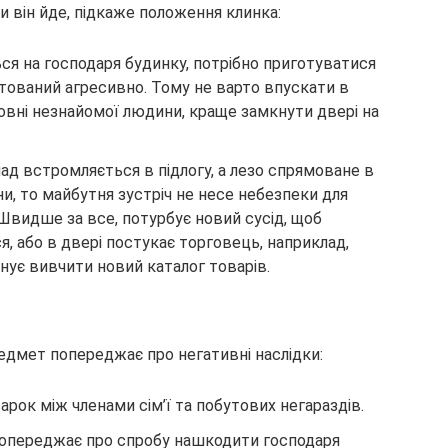
 він йде, підкаже положення клинка:
ся на господаря будинку, потрібно приготуватися
тований агресивно. Тому не варто впускати в
овні незнайомої людини, краще замкнути двері на
лад встромляється в підлогу, а лезо спрямоване в
, то майбутня зустріч не несе небезпеки для
. Швидше за все, потурбує новий сусід, щоб
, або в двері постукає торговець, наприклад,
ує вивчити новий каталог товарів.
едмет попереджає про негативні наслідки:
ок між членами сім’ї та побутових негараздів.
 попереджає про спробу нашкодити господаря