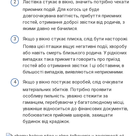
Ластівка стукає в вікно, значить потрібно чекати
приємних подій. Для когось це буде
довгоочікувана вагітність, прибуття приємних
гостей, отримання доброї звістки від родичів, з
якими давно не бачилися.
Якщо у вікно стукає плиска, слід бути насторожі.
Поява цієї пташки віщує негативні події, хворобу
або навіть смерть близького родича. У рідкісних
випадках така прикмета говорить про приїзд
гостей або отримання звістки. І ці обставини, в
більшості випадків, виявляються неприємними.
Якщо у вікно постукає воробей, слід очікувати
матеріальних збитків. Потрібно проявити
особливу пильність: уважно стежити за
гаманцем, перебуваючи у багатолюдному місці,
уважніше відноситься до фінансових документів,
побоюватися прийомів шахраїв, захищати
будинок від крадіжок.