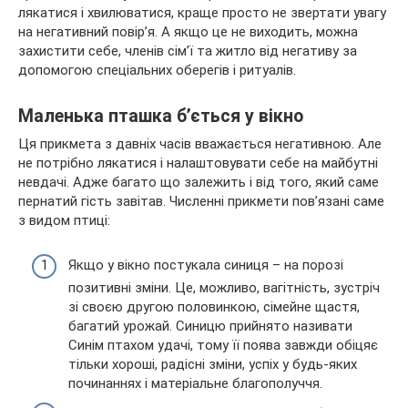
лякатися і хвилюватися, краще просто не звертати увагу
на негативний повір’я. А якщо це не виходить, можна
захистити себе, членів сім’ї та житло від негативу за
допомогою спеціальних оберегів і ритуалів.
Маленька пташка б’ється у вікно
Ця прикмета з давніх часів вважається негативною. Але
не потрібно лякатися і налаштовувати себе на майбутні
невдачі. Адже багато що залежить і від того, який саме
пернатий гість завітав. Численні прикмети пов’язані саме
з видом птиці:
Якщо у вікно постукала синиця – на порозі
позитивні зміни. Це, можливо, вагітність, зустріч
зі своєю другою половинкою, сімейне щастя,
багатий урожай. Синицю прийнято називати
Синім птахом удачі, тому її поява завжди обіцяє
тільки хороші, радісні зміни, успіх у будь-яких
починаннях і матеріальне благополуччя.