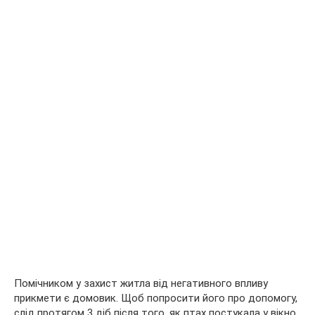
Помічником у захист житла від негативного впливу
прикмети є домовик. Щоб попросити його про допомогу,
слід протягом 3 діб після того, як птах постукала у вікно,