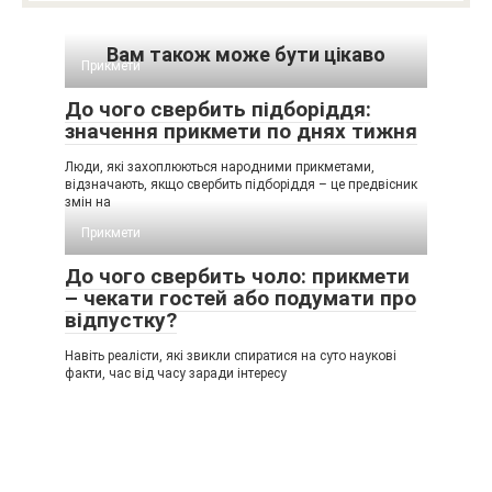
Вам також може бути цікаво
Прикмети
До чого свербить підборіддя:
значення прикмети по днях тижня
Люди, які захоплюються народними прикметами,
відзначають, якщо свербить підборіддя – це предвісник
змін на
Прикмети
До чого свербить чоло: прикмети
– чекати гостей або подумати про
відпустку?
Навіть реалісти, які звикли спиратися на суто наукові
факти, час від часу заради інтересу