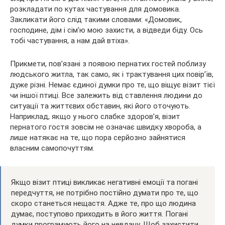
розкладати по кутах частування для домовика.
Закликати його слід такими словами: «Домовик,
господине, дім і сім’ю мою захисти, а відведи біду. Ось
тобі частування, а нам дай втіха».
Прикмети, пов’язані з появою пернатих гостей поблизу
людського житла, так само, як і трактування цих повір’їв,
дуже різні. Немає єдиної думки про те, що віщує візит тієї
чи іншої птиці. Все залежить від ставлення людини до
ситуації та життєвих обставин, які його оточують.
Наприклад, якщо у нього слабке здоров’я, візит
пернатого гостя зовсім не означає швидку хвороба, а
лише натякає на те, що пора серйозно зайнятися
власним самопочуттям.
Якщо візит птиці викликає негативні емоції та погані
передчуття, не потрібно постійно думати про те, що
скоро станеться нещастя. Адже те, про що людина
думає, поступово приходить в його життя. Погані
думки програмують його на невдачу. Щоб захистити