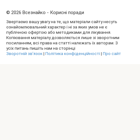
© 2026 Всезнайко - Корисні поради
Звертаємо вашу увагу на те, що матеріали сайту несуть
ознайомлювальний характер і ні за яких умов не є
публічною офертою або методиками для лікування.
Копіювання матеріалу дозволяється лише зі зворотним
посиланням, всі права на статті належать їх авторам. З
усіх питань пишіть нам на сторінці
Зворотній зв’язок
|
Політика конфіденційності
|
Про сайт