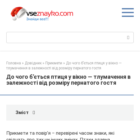
Перейти
до
вмісту
Пошук:
Головна
»
Довідник
»
Прикмети
»
До чого б’ється птиця у вікно —
тлумачення в залежності від розміру пернатого гостя
До чого б’ється птиця у вікно — тлумачення в
залежності від розміру пернатого гостя
Зміст
Прикмети та повір’я – перевірені часом знаки, які
свідчать про тих чи інших змінах. Птахи здавна