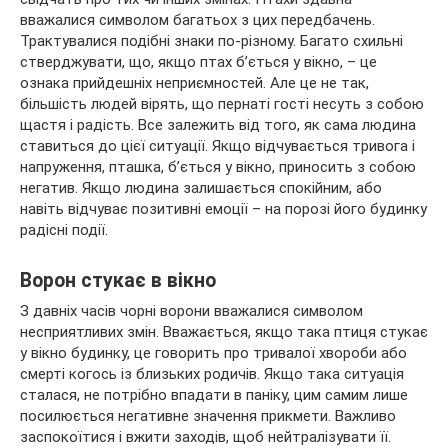
вважалися символом багатьох з цих передбачень.
Трактувалися подібні знаки по-різному. Багато схильні
стверджувати, що, якщо птах б’ється у вікно, – це
ознака прийдешніх
неприємностей. Але це не так,
більшість людей вірять, що пернаті гості несуть з собою
щастя і радість. Все залежить від того, як сама людина
ставиться до цієї ситуації. Якщо відчувається тривога і
напруження, пташка, б’ється у вікно, приносить з собою
негатив. Якщо людина залишається спокійним, або
навіть відчуває позитивні емоції – на порозі його будинку
радісні події.
Ворон стукає в вікно
З давніх часів чорні ворони вважалися символом
несприятливих змін. Вважається, якщо така птиця стукає
у вікно будинку, це говорить про тривалої хвороби або
смерті когось із близьких родичів. Якщо така ситуація
сталася, не потрібно впадати в паніку, цим самим лише
посилюється негативне значення прикмети. Важливо
заспокоїтися і вжити заходів, щоб нейтралізувати її.