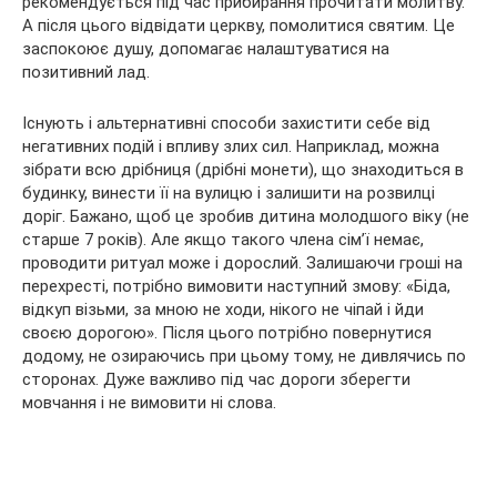
рекомендується під час прибирання прочитати молитву.
А після цього відвідати церкву, помолитися святим. Це
заспокоює душу, допомагає налаштуватися на
позитивний лад.
Існують і альтернативні способи захистити себе від
негативних подій і впливу злих сил. Наприклад, можна
зібрати всю дрібниця (дрібні монети), що знаходиться в
будинку, винести її на вулицю і залишити на розвилці
доріг. Бажано, щоб це зробив дитина молодшого віку (не
старше 7 років). Але якщо такого члена сім’ї немає,
проводити ритуал може і дорослий. Залишаючи гроші на
перехресті, потрібно вимовити наступний змову: «Біда,
відкуп візьми, за мною не ходи, нікого не чіпай і йди
своєю дорогою». Після цього потрібно повернутися
додому, не озираючись при цьому тому, не дивлячись по
сторонах. Дуже важливо під час дороги зберегти
мовчання і не вимовити ні слова.