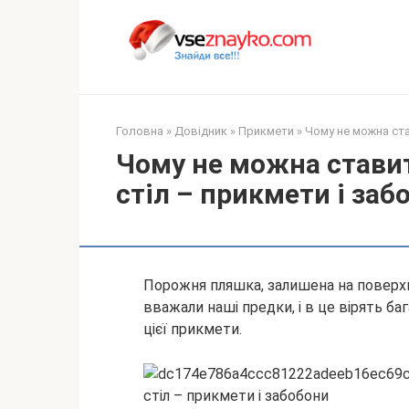
Перейти
до
вмісту
Головна
»
Довідник
»
Прикмети
»
Чому не можна ста
Чому не можна стави
стіл – прикмети і заб
Порожня пляшка, залишена на поверхн
вважали наші предки, і в це вірять ба
цієї прикмети.