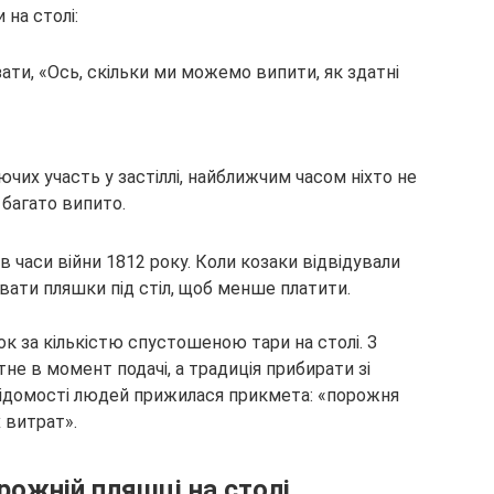
 на столі:
ати, «Ось, скільки ми можемо випити, як здатні
ючих участь у застіллі, найближчим часом ніхто не
 багато випито.
в часи війни 1812 року. Коли козаки відвідували
вати пляшки під стіл, щоб менше платити.
ок за кількістю спустошеною тари на столі. З
е в момент подачі, а традиція прибирати зі
відомості людей прижилася прикмета: «порожня
 витрат».
рожній пляшці на столі