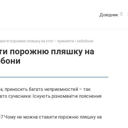
Довідник
вити порожню пляшку на стіл – прикмети і забобони
ти порожню пляшку на
обони
і, приносить багато неприємностей – так
гато сучасники. Існують різноманітні пояснення