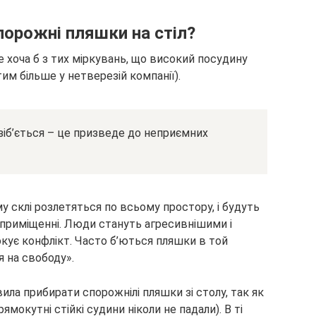
орожні пляшки на стіл?
 хоча б з
тих міркувань, що високий посудину
тим більше у нетверезій компанії).
зіб’ється – це призведе до неприємних
 склі розлетяться по всьому простору, і будуть
 приміщенні. Люди стануть агресивнішими і
ує конфлікт. Часто б’ються пляшки в той
 на свободу».
вила прибирати спорожнілі пляшки зі столу, так як
ямокутні стійкі судини ніколи не падали). В ті