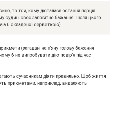
ино, то той, кому дісталася остання порція
у судині своє заповітне бажання. Після цього
оча б складеної серветкою).
рикмети (загадані на п’яну голову бажання
ому б не випробувати дію повір’я під час
гають сучасникам діяти правильно. Щоб життя
йдуть прикметами, наприклад, видаляють