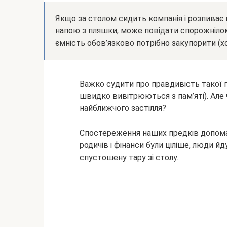
Якщо за столом сидить компанія і розпиває в
напою з пляшки, може повідати спорожнілом
ємність обов’язково потрібно закупорити (х
Важко судити про правдивість такої п
швидко вивітрюються з пам’яті). Але ч
найближчого застілля?
Спостереження наших предків допома
родичів і фінанси були ціліше, люди 
спустошену тару зі столу.