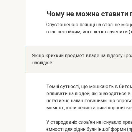
Чому не можна ставити п
Спустошеною пляшці на столі не місце
стає нестійким, його легко зачепити (
Якщо крихкий предмет впаде на підлогу і ро
наслідків.
Темні сутності, що мешкають в битому
впливати на людей, які знаходяться в
негативно налаштованими, що спровок
момент, коли нечиста сила «проситься
У стародавніх слов’ян не існувало пра
ємності для рідин були іншої форми (пр