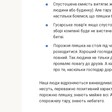
Спустошена ємність витягає жи
людини або будинку). Але тару
настільки боялися, що пляшки 
Гусарське повір’я: якщо спуст
зборі компанії буде не вистача
битві.
Порожня пляшка на столі під ч
розходитися. Хороший господ
повний. Так людина не тільки 
проявляє повагу до друзів. А к
про те, наскільки господар до
Наші люди відрізняються винахідливіс
несуть, переважно позитивний характе
порожню пляшку, знають майже всі. А
спорожнілу тару, знають небагато.