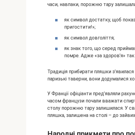
часи, навпаки, порожню тару залишали
як символ достатку, щоб показ
пригостити!»;
як символ довголіття;
як знак того, що серед прийма
помре. Адже «за здоров’я» так
Традиція прибирати пляшки з’явилася 
паризькі таверни, вони додумалися хо
У Франції офіціанти пред’являли рахун
часом французи почали вважати спиртн
столу порожню тару залишилася. У с
пляшка, залишена на столі – до зайвих
Народні прикмети про по