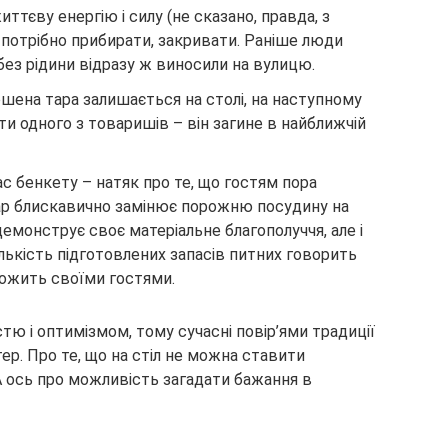
ттєву енергію і силу (не сказано, правда, з
 потрібно прибирати, закривати. Раніше люди
без рідини відразу ж виносили на вулицю.
ошена тара залишається на столі, на наступному
ти одного з товаришів – він загине в найближчій
ас бенкету – натяк про те, що гостям пора
ар блискавично замінює порожню посудину на
демонструє своє матеріальне благополуччя, але і
ількість підготовлених запасів питних говорить
рожить своїми гостями.
тю і оптимізмом, тому сучасні повір’ями традиції
р. Про те, що на стіл не можна ставити
 ось про можливість загадати бажання в