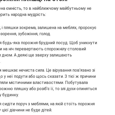
на ємність, то в найближчому майбутньому не
орить народна мудрість:
 і пляшки зокрема, залишена на меблях, пророкує
зорення, зубожіння, голод.
я будь-яка порожня брудний посуд. Щоб уникнути
и на ніч перевертають спорожнілу столовий
и дном. А деякі ще зверху залишають
.
 мешкає нечиста сила. Це вірування пов’язано зі
о у неї подути або щось сказати. З тієї ж причини
діляли містичними властивостями. Побутувала
ожню пляшку або розіб’є її, то злі духи опиняться
у будинку.
 сидіти поруч з меблями, на якій стоїть порожня
цієї дівчини не буде дітей.