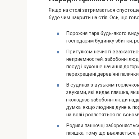
Якщо на столі затримається спустоше
буде чим накрити на стіл. Ось, що гов
Порожня тара будь-якого виду,
господарям будинку збитки, ро
Притулком нечисті вважаєтьс
неприємностей, забобонні люд
посуд і кухонне начиння догор
перехрещені дерев’яні палички
В судинах з вузьким горлечком
звуками, які видає пляшка, якщ
і колодязь забобонні люди на
думка: якщо людина дуне в пор
на волі і розлетяться по всьом
Родили панночці забороняється
пляшка, тому що вважається: у 