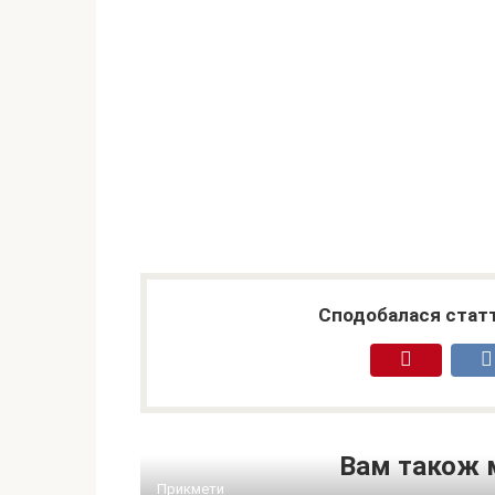
Сподобалася статт
Вам також 
Прикмети