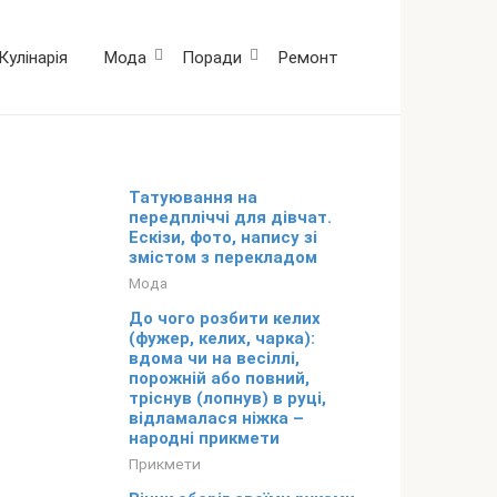
Кулінарія
Мода
Поради
Ремонт
Татуювання на
передпліччі для дівчат.
Ескізи, фото, напису зі
змістом з перекладом
Мода
До чого розбити келих
(фужер, келих, чарка):
вдома чи на весіллі,
порожній або повний,
тріснув (лопнув) в руці,
відламалася ніжка –
народні прикмети
Прикмети