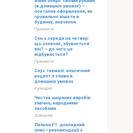
Віник оберіг своїми руками
(в домашніх умовах) –
поетапне оформлення, як
правильно вішати в
будинку, значення
Прикмети
Сон з середи на четвер:
що означає, збувається
він? – до чого це
відбувається?
Прикмети
Соус ткемалі: класичний
рецепт з сливи в
домашніх умовах
Кулінарія
Чистка шкіряних виробів:
хімічна, народними
засобами
Довідник
Лялька F1: докладний
опис і рекомендації з