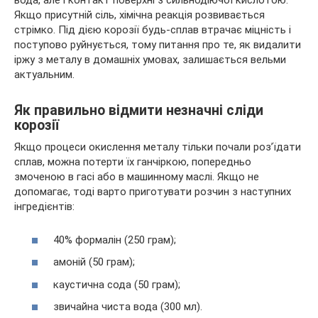
вода, але і контакт поверхні з сильнодіючої кислотою.
Якщо присутній сіль, хімічна реакція розвивається
стрімко. Під дією корозії будь-сплав втрачає міцність і
поступово руйнується, тому питання про те, як видалити
іржу з металу в домашніх умовах, залишається вельми
актуальним.
Як правильно відмити незначні сліди
корозії
Якщо процеси окислення металу тільки почали роз’їдати
сплав, можна потерти їх ганчіркою, попередньо
змоченою в гасі або в машинному маслі. Якщо не
допомагає, тоді варто приготувати розчин з наступних
інгредієнтів:
40% формалін (250 грам);
амоній (50 грам);
каустична сода (50 грам);
звичайна чиста вода (300 мл).