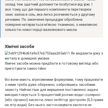
склад теж здатний допомогти позбутися від іржі. І
все тому, що дія першого компонента перетворює
окис заліза в сіль, яка легко розчиняється у другому
речовині. По закінченні процедури оброблена
поверхня натирається м’якою тканиною, з невеликою
кількістю нової порції вазелінового масла.
Хімічні засоби
Хімічні засоби можна придбати в готовому вигляді або
приготувати самостійно
Всі вони мають агресивними формулами, тому працювати
з ними треба дуже обережно, озброївшись засобами
захисту. Найчастіше для вирішення поставленої задачі
використовується 5-процентний розчин води і солярної
(або сірчаної) кислоти, плюс інгібітор уротропін (0,5 грама
на літр води). Без нього застосовувати кислоти не