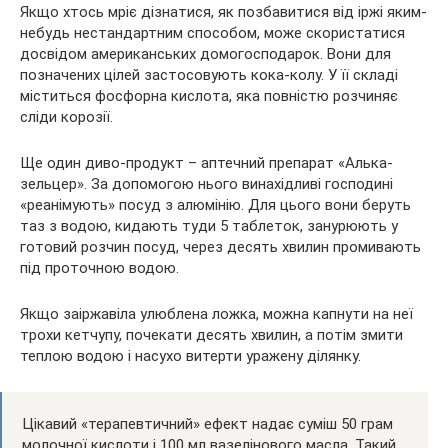
Якщо хтось мріє дізнатися, як позбавитися від іржі яким-
небудь нестандартним способом, може скористатися
досвідом американських домогосподарок. Вони для
позначених цілей застосовують кока-колу. У її складі
міститься фосфорна кислота, яка повністю розчиняє
сліди корозії.
Ще один диво-продукт – аптечний препарат «Алька-
зельцер». За допомогою нього винахідливі господині
«реанімують» посуд з алюмінію. Для цього вони беруть
таз з водою, кидають туди 5 таблеток, занурюють у
готовий розчин посуд, через десять хвилин промивають
під проточною водою.
Якщо заіржавіла улюблена ложка, можна капнути на неї
трохи кетчупу, почекати десять хвилин, а потім змити
теплою водою і насухо витерти уражену ділянку.
Цікавий «терапевтичний» ефект надає суміш 50 грам
молочної кислоти і 100 мл вазелінового масла. Такий