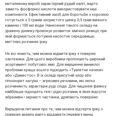
металевому виробі характерний рудий наліт, варто
замість фосфорної кислоти використовувати інші
компоненти. Ефективний засіб для боротьби з корозією
готується з 5 грамів хлористого цинку, 0,5 грам винного
каменю і 100 мл води. Нанесення такого складу на
уражену ділянку провокує розвиток хімічної реакції, при
якій формується потужна кислотне середовище,
миттєво розчиняє іржу.
Не всі знають, чим можна відмити іржу з поверхні
сантехніки. Для цього виробники пропонують широкий
асортимент побутової хімії. Для вирішення виниклої
проблеми краще всього підходить «Туалетне каченя»
або «Даместос». В їх складі присутній хлор або
гіпохлорит натрію – агресивні речовини, які легко
розчиняють характерні руді сліди. Для чищення фаянсу
найбільше підходять гелі і рідкі розчини, в яких відсутні
абразивні і зернисті частинки, дряпають поверхню.
Вирішуючи питання про те, чим можна відтерти іржу з
поверхні акрилу, варто віддавати перевагу менш