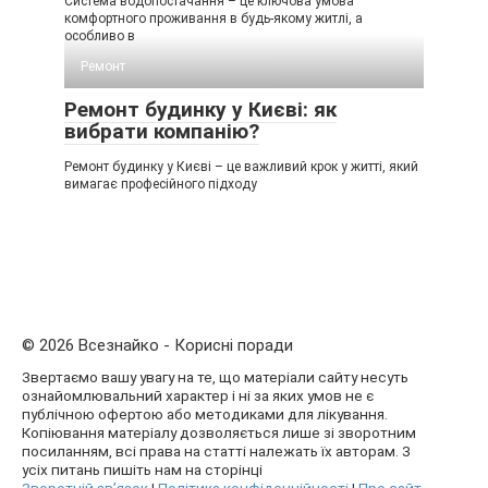
Система водопостачання – це ключова умова
комфортного проживання в будь-якому житлі, а
особливо в
Ремонт
Ремонт будинку у Києві: як
вибрати компанію?
Ремонт будинку у Києві – це важливий крок у житті, який
вимагає професійного підходу
© 2026 Всезнайко - Корисні поради
Звертаємо вашу увагу на те, що матеріали сайту несуть
ознайомлювальний характер і ні за яких умов не є
публічною офертою або методиками для лікування.
Копіювання матеріалу дозволяється лише зі зворотним
посиланням, всі права на статті належать їх авторам. З
усіх питань пишіть нам на сторінці