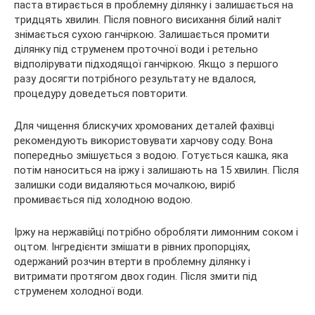
паста втирається в проблемну ділянку і залишається на
тридцять хвилин. Після повного висихання білий наліт
знімається сухою ганчіркою. Залишається промити
ділянку під струменем проточної води і ретельно
відполірувати підходящої ганчіркою. Якщо з першого
разу досягти потрібного результату не вдалося,
процедуру доведеться повторити.
Для чищення блискучих хромованих деталей фахівці
рекомендують використовувати харчову соду. Вона
попередньо змішується з водою. Готується кашка, яка
потім наноситься на іржу і залишають на 15 хвилин. Після
залишки соди видаляються мочалкою, виріб
промивається під холодною водою.
Іржу на нержавійці потрібно обробляти лимонним соком і
оцтом. Інгредієнти змішати в рівних пропорціях,
одержаний розчин втерти в проблемну ділянку і
витримати протягом двох годин. Після змити під
струменем холодної води.