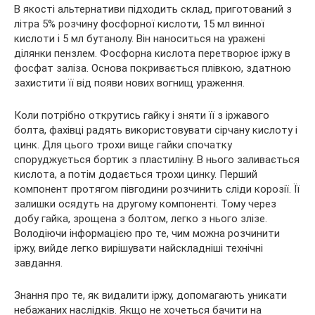
В якості альтернативи підходить склад, приготований з
літра 5% розчину фосфорної кислоти, 15 мл винної
кислоти і 5 мл бутанолу. Він наноситься на уражені
ділянки пензлем. Фосфорна кислота перетворює іржу в
фосфат заліза. Основа покривається плівкою, здатною
захистити її від появи нових вогнищ ураження.
Коли потрібно открутись гайку і зняти її з іржавого
болта, фахівці радять використовувати сірчану кислоту і
цинк. Для цього трохи вище гайки спочатку
споруджується бортик з пластиліну. В нього заливається
кислота, а потім додається трохи цинку. Перший
компонент протягом півгодини розчинить сліди корозії. Її
залишки осядуть на другому компоненті. Тому через
добу гайка, зрощена з болтом, легко з нього злізе.
Володіючи інформацією про те, чим можна розчинити
іржу, вийде легко вирішувати найскладніші технічні
завдання.
Знання про те, як видалити іржу, допомагають уникати
небажаних наслідків. Якщо не хочеться бачити на