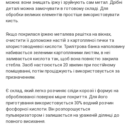
можна: вони знищать іржу і зруйнують сам метал. Дрібні
деталі можна замочувати в готовому складі. Для
обробки великих елементів простіше використовувати
кисть.
Якщо покрилася іржею металева решітка на вікнах,
очистити її допоможе настій з картопляної гички та
хлористоводневої кислоти. Трилітрова банка наполовину
набивається зеленими картопляними листям, в неї
заливається кислота так, щоб вона повністю закрила
стебла. Засіб настоюється 20 хвилин при постійному
помішуванні, потім проціджують і використовується за
призначенням.
Є склад, який легко розчиняє сліди корозії і формує на
оброблюваної поверхні міцне покриття. Для його
приготування використовується 30% водний розчин
фосфорної кислоти. Він розпорошується
пульверизатором і залишається на ураженій ділянці до
повного висихання.