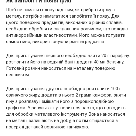
Як запобігти появі іржі
Щоб не ламати голову над тим, як прибрати іржу з
металу, потрібно намагатися запобігати її появу. Для
цього поверхню предметів, виконаних з різних сплавів,
необхідно обробляти спеціальним розчином, що володіє
антикорозійними властивостями. Його можна готувати
самостійно, використовуючи різні інгредієнти.
Для приготування першого необхідно взяти 20 г парафіну,
розтопити його на водяній бані і додати 40 мл бензину.
Готовий розчин наноситься на металеву поверхню
пензликом.
Для приготування другого необхідно розтопити 100 г
свинячого жиру, додати в нього 2 грами камфори, зняти
піну з розплаву і змішати його з порошкоподібною
графітом. У результаті утвориться паста, що підходить
для обробки металевого інструменту. Вона наноситься
на метал і залишають на добу, а потім стирається з
поверхні деталей вовняною ганчіркою.