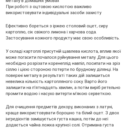
При роботі з оцтовою кислотою важливо
використовувати індивідуальні засоби захисту
Ефективно бореться з іржею столовий оцет, сиру
картоплю, сік свіжого лимона і харчова сода.
Застосування кожного продукту має свою особливість.
У складі картоплі присутній щавлева кислота, вплив якої
може погасити почалося руйнування металу. Для цього
необхідно розрізати коренеплід навпіл, посипати на зріз
сіллю і цією стороною потерти по брудному ділянці. На
поверхні металу в результаті таких дій залишиться
невелика кількість картопляного соку. Варто його
залишити на п’ятнадцять хвилин, а потім виріб ретельно
промити водою і насухо витерти м’якою серветкою.
Для очищення предметів декору, виконаних з латуні,
краще використовувати борошно та білий оцет. З двох
інгредієнтів замішується густа кашка, потім до неї
додається чайна ложка крупної солі. Отримана густа