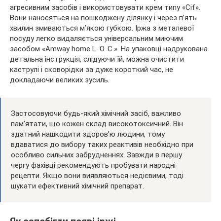
агресивним засобів і використовувати крем типу «Cif».
Вони наносяться на пошкоджену ділянку і через п’ять
хвилин змиваються м’якою губкою. Іржа з металевої
посуду легко видаляється універсальним миючим
засобом «Amway home L. O. C.». На упаковці надрукована
детальна інструкція, слідуючи їй, можна очистити
каструлі і сковорідки за дуже короткий час, не
докладаючи великих зусиль.
Застосовуючи будь-який хімічний засіб, важливо
пам’ятати, що кожен склад високотоксичний. Він
здатний нашкодити здоров’ю людини, тому
вдаватися до вибору таких реактивів необхідно при
особливо сильних забрудненнях. Завжди в першу
чергу фахівці рекомендують пробувати народні
рецепти. Якщо вони виявляються недієвими, тоді
шукати ефективний хімічний препарат.